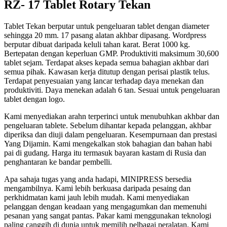
RZ- 17 Tablet Rotary Tekan
Tablet Tekan berputar untuk pengeluaran tablet dengan diameter
sehingga 20 mm. 17 pasang alatan akhbar dipasang. Wordpress
berputar dibuat daripada keluli tahan karat. Berat 1000 kg.
Bertepatan dengan keperluan GMP. Produktiviti maksimum 30,600
tablet sejam. Terdapat akses kepada semua bahagian akhbar dari
semua pihak. Kawasan kerja ditutup dengan perisai plastik telus.
Terdapat penyesuaian yang lancar terhadap daya menekan dan
produktiviti. Daya menekan adalah 6 tan. Sesuai untuk pengeluaran
tablet dengan logo.
Kami menyediakan arahn terperinci untuk menubuhkan akhbar dan
pengeluaran tablete. Sebelum dihantar kepada pelanggan, akhbar
diperiksa dan diuji dalam pengeluaran. Kesempurnaan dan prestasi
Yang Dijamin. Kami mengekalkan stok bahagian dan bahan habi
pai di gudang. Harga itu termasuk bayaran kastam di Rusia dan
penghantaran ke bandar pembelli.
Apa sahaja tugas yang anda hadapi, MINIPRESS bersedia
mengambilnya. Kami lebih berkuasa daripada pesaing dan
perkhidmatan kami jauh lebih mudah. Kami menyediakan
pelanggan dengan keadaan yang mengagumkan dan memenuhi
pesanan yang sangat pantas. Pakar kami menggunakan teknologi
paling canggih di dunia untuk memilih pelbagai peralatan. Kami