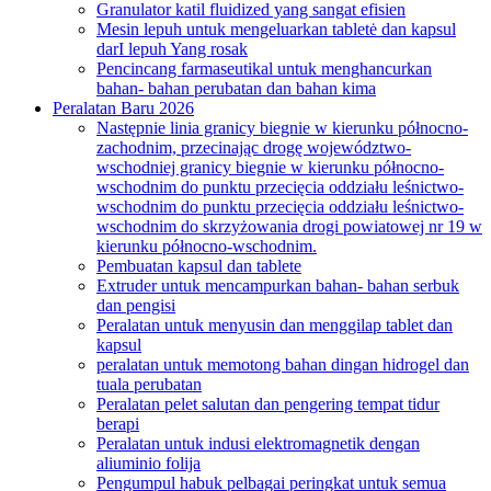
Granulator katil fluidized yang sangat efisien
Mesin lepuh untuk mengeluarkan tabletė dan kapsul
darI lepuh Yang rosak
Pencincang farmaseutikal untuk menghancurkan
bahan- bahan perubatan dan bahan kima
Peralatan Baru 2026
Następnie linia granicy biegnie w kierunku północno-
zachodnim, przecinając drogę województwo-
wschodniej granicy biegnie w kierunku północno-
wschodnim do punktu przecięcia oddziału leśnictwo-
wschodnim do punktu przecięcia oddziału leśnictwo-
wschodnim do skrzyżowania drogi powiatowej nr 19 w
kierunku północno-wschodnim.
Pembuatan kapsul dan tablete
Extruder untuk mencampurkan bahan- bahan serbuk
dan pengisi
Peralatan untuk menyusin dan menggilap tablet dan
kapsul
peralatan untuk memotong bahan dingan hidrogel dan
tuala perubatan
Peralatan pelet salutan dan pengering tempat tidur
berapi
Peralatan untuk indusi elektromagnetik dengan
aliuminio folija
Pengumpul habuk pelbagai peringkat untuk semua