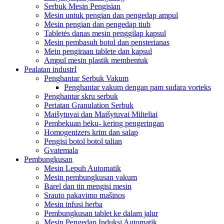
Serbuk Mesin Pengisian
Mesin untuk pengian dan pengedap ampul
Mesin pengian dan pengedap tiub
Tabletės danas mesin penggilap kapsul
Mesin pembasuh botol dan pensterianas
Mein pengiraan tablete dan kapsul
Ampul mesin plastik membentuk
Pealatan industrI
Penghantar Serbuk Vakum
Penghantar vakum dengan pam sudara vorteks
Penghantar skru serbuk
Periatan Granulation Serbuk
Maišytuvai dan Maišytuvai Milteliai
Pembekuan beku- kering pengeringan
Homogenizers krim dan salap
Pengisi botol botol talian
Gvatemala
Pembungkusan
Mesin Lepuh Automatik
Mesin pembungkusan vakum
Barel dan tin mengisi mesin
Srauto pakavimo mašinos
Mesin infusi herba
Pembungkusan tablet ke dalam jalur
Mesin Pengedap Induksi Automatik