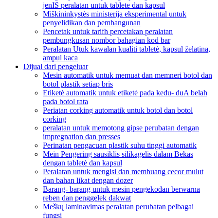
jenIS peralatan untuk tablete dan kapsul
Miškininkystės ministerija eksperimental untuk
penyelidikan dan pembangunan
Pencetak untuk tarifh percetakan peralatan
pembungkusan nombor bahagian kod bar
Peralatan Utuk kawalan kualiti tabletė, kapsul želatina,
ampul kaca
Dijual dari pengeluar
Mesin automatik untuk memuat dan memneri botol dan
botol plastik setiap bris
Etiketė automatik untuk etiketė pada kedu- duA belah
pada botol rata
Periatan corking automatik untuk botol dan botol
corking
peralatan untuk memotong gipse perubatan dengan
impregnation dan presses
Perinatan pengacuan plastik suhu tinggi automatik
Mein Pengering sausiklis silikagelis dalam Bekas
dengan tabletė dan kapsul
Peralatan untuk mengisi dan membuang cecor mulut
dan bahan likat dengan dozer
Barang- barang untuk mesin pengekodan berwarna
reben dan penggelek dakwat
Meškų laminavimas peralatan perubatan pelbagai
fungsi