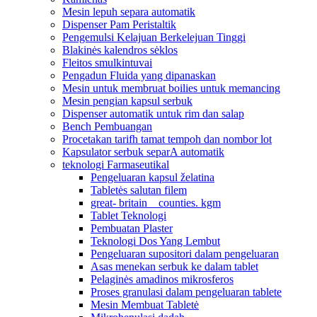
Mesin lepuh separa automatik
Dispenser Pam Peristaltik
Pengemulsi Kelajuan Berkelejuan Tinggi
Blakinės kalendros sėklos
Fleitos smulkintuvai
Pengadun Fluida yang dipanaskan
Mesin untuk membruat boilies untuk memancing
Mesin pengian kapsul serbuk
Dispenser automatik untuk rim dan salap
Bench Pembuangan
Procetakan tarifh tamat tempoh dan nombor lot
Kapsulator serbuk separA automatik
teknologi Farmaseutikal
Pengeluaran kapsul želatina
Tabletės salutan filem
great- britain _ counties. kgm
Tablet Teknologi
Pembuatan Plaster
Teknologi Dos Yang Lembut
Pengeluaran supositori dalam pengeluaran
Asas menekan serbuk ke dalam tablet
Pelaginės amadinos mikrosferos
Proses granulasi dalam pengeluaran tablete
Mesin Membuat Tabletė