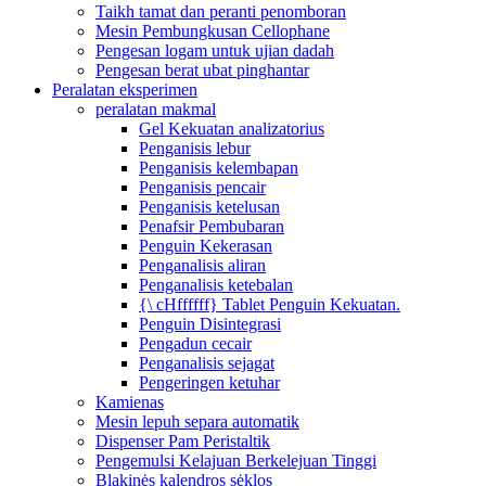
Taikh tamat dan peranti penomboran
Mesin Pembungkusan Cellophane
Pengesan logam untuk ujian dadah
Pengesan berat ubat pinghantar
Peralatan eksperimen
peralatan makmal
Gel Kekuatan analizatorius
Penganisis lebur
Penganisis kelembapan
Penganisis pencair
Penganisis ketelusan
Penafsir Pembubaran
Penguin Kekerasan
Penganalisis aliran
Penganalisis ketebalan
{\ cHffffff} Tablet Penguin Kekuatan.
Penguin Disintegrasi
Pengadun cecair
Penganalisis sejagat
Pengeringen ketuhar
Kamienas
Mesin lepuh separa automatik
Dispenser Pam Peristaltik
Pengemulsi Kelajuan Berkelejuan Tinggi
Blakinės kalendros sėklos