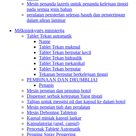
Mesin penanda lazeris untuk penanda kelejuan tinggi
pada semua jenis bahan
peralatan pensterian selepas basuh dan pengeringan
dalam aliran laminar
Miškininkystės ministerija
Tablet Tekan automatik
Name
Tablet Tekan makmal
Tablet Tekan berputar kecil
Tablet Tekan hidraulik
Tablet Tekan mekanikal
Tablet Tekan berputar
Tekanan berputar berkelejuan tinggi
PEMBINAAN DAN DRUMBLIAI
Penapis
Mesin pengian dan penutup botol
Dispenser serbuk ketepatan Yang tinggi
Talijan untuk mengisi pil dan kapsul ke dalam botol
Mesin pengian tiub dan peralatan
Mesin Deboning Tabletop
Kapsul miniak kapsul lankar
Kapsulatoriai (angl. capsul)
Pencetak Tabletė Automatik
Penging Spray Pengering