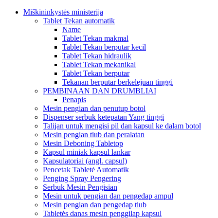
Miškininkystės ministerija
Tablet Tekan automatik
Name
Tablet Tekan makmal
Tablet Tekan berputar kecil
Tablet Tekan hidraulik
Tablet Tekan mekanikal
Tablet Tekan berputar
Tekanan berputar berkelejuan tinggi
PEMBINAAN DAN DRUMBLIAI
Penapis
Mesin pengian dan penutup botol
Dispenser serbuk ketepatan Yang tinggi
Talijan untuk mengisi pil dan kapsul ke dalam botol
Mesin pengian tiub dan peralatan
Mesin Deboning Tabletop
Kapsul miniak kapsul lankar
Kapsulatoriai (angl. capsul)
Pencetak Tabletė Automatik
Penging Spray Pengering
Serbuk Mesin Pengisian
Mesin untuk pengian dan pengedap ampul
Mesin pengian dan pengedap tiub
Tabletės danas mesin penggilap kapsul