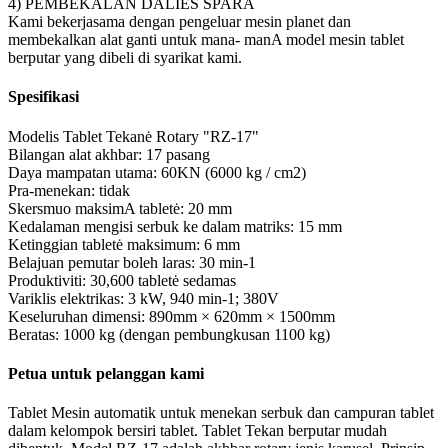
4) PEMBEKALAN DALIES SPARA
Kami bekerjasama dengan pengeluar mesin planet dan
membekalkan alat ganti untuk mana- manA model mesin tablet
berputar yang dibeli di syarikat kami.
Spesifikasi
Modelis Tablet Tekanė Rotary "RZ-17"
Bilangan alat akhbar: 17 pasang
Daya mampatan utama: 60KN (6000 kg / cm2)
Pra-menekan: tidak
Skersmuo maksimA tabletė: 20 mm
Kedalaman mengisi serbuk ke dalam matriks: 15 mm
Ketinggian tabletė maksimum: 6 mm
Belajuan pemutar boleh laras: 30 min-1
Produktiviti: 30,600 tabletė sedamas
Variklis elektrikas: 3 kW, 940 min-1; 380V
Keseluruhan dimensi: 890mm × 620mm × 1500mm
Beratas: 1000 kg (dengan pembungkusan 1100 kg)
Petua untuk pelanggan kami
Tablet Mesin automatik untuk menekan serbuk dan campuran tablet
dalam kelompok bersiri tablet. Tablet Tekan berputar mudah