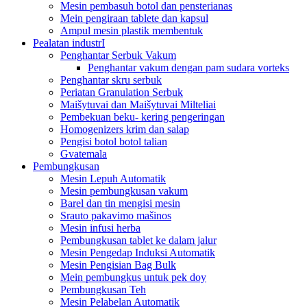
Mesin pembasuh botol dan pensterianas
Mein pengiraan tablete dan kapsul
Ampul mesin plastik membentuk
Pealatan industrI
Penghantar Serbuk Vakum
Penghantar vakum dengan pam sudara vorteks
Penghantar skru serbuk
Periatan Granulation Serbuk
Maišytuvai dan Maišytuvai Milteliai
Pembekuan beku- kering pengeringan
Homogenizers krim dan salap
Pengisi botol botol talian
Gvatemala
Pembungkusan
Mesin Lepuh Automatik
Mesin pembungkusan vakum
Barel dan tin mengisi mesin
Srauto pakavimo mašinos
Mesin infusi herba
Pembungkusan tablet ke dalam jalur
Mesin Pengedap Induksi Automatik
Mesin Pengisian Bag Bulk
Mein pembungkus untuk pek doy
Pembungkusan Teh
Mesin Pelabelan Automatik