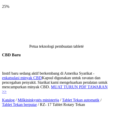
25%
Petua teknologi pembuatan tabletė
CBD Baru
InstrI baru sedang aktif berkembang di Amerika Syarikat -
enkatsulasi minyak CBD
Kapsul digunakan untuk ravatan dan
pencegahan penyakit. Siarikat kami mengeluarkan peralatan untuk
mencampurkan minyak CBD.
MUAT TURUN PDF TAWARAN
>>
Katalog
/
Miškininkystės ministerija
/
Tablet Tekan automatik
/
Tablet Tekan berputar
/
RZ- 17 Tablet Rotary Tekan