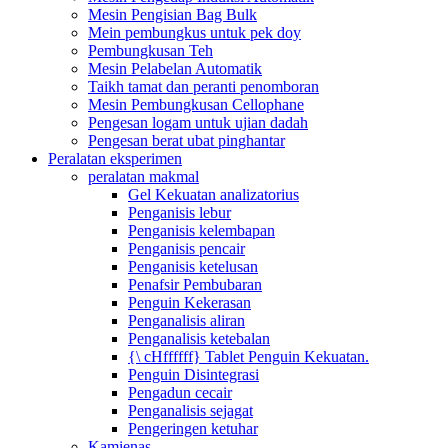
Mesin Pengisian Bag Bulk
Mein pembungkus untuk pek doy
Pembungkusan Teh
Mesin Pelabelan Automatik
Taikh tamat dan peranti penomboran
Mesin Pembungkusan Cellophane
Pengesan logam untuk ujian dadah
Pengesan berat ubat pinghantar
Peralatan eksperimen
peralatan makmal
Gel Kekuatan analizatorius
Penganisis lebur
Penganisis kelembapan
Penganisis pencair
Penganisis ketelusan
Penafsir Pembubaran
Penguin Kekerasan
Penganalisis aliran
Penganalisis ketebalan
{\ cHffffff} Tablet Penguin Kekuatan.
Penguin Disintegrasi
Pengadun cecair
Penganalisis sejagat
Pengeringen ketuhar
Kamienas