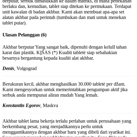
berputar, serbuk dimasukkan ke dalam matriks, di mana penekanan
berlaku dan, kemudian, tablet siap ditekan ke permukaan. Terdapat
unit kawalan di badan akhbar. Kami akan membuat apa-apa set
alatan akhbar pada perintah (tumbukan dan mati untuk menekan
tablet putar).
Ulasan Pelanggan (6)
Akhbar berputar Yang sangat baik, dipenuhi dengan kelulI tahan
karat dan plastik. KĮŠAS (*) Kualiti tabletė siap sebahakian
besarnya bergantung kepada kualiti alat akhbar.
Denis
,
Volgograd
Berukuran kecil, akhbar menghasilkan 30.000 tabletė per džam.
Kami mengesyorkan untuk memerintahkan pengumpan aktif jika
serbuk anda mempunai aliran mudah Yang lemah.
Konstantin Egorov
,
Maskva
Akhbar tablet lama bekerja terlalu perlahan untuk perusahaan yang
berkembang pesat, yang menjadikannya perlu untuk
menggantikannya dengan akhbar baru yang dibeli dari syarikat ini.