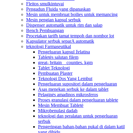
Fleitos smulkintuvai
Pengadun Fluida yang dipanaskan
Mesin untuk membruat boilies untuk memancing
Mesin pengian kapsul serbuk
Dispenser automatik untuk rim dan salap
Bench Pembuangan
Procetakan tarifh tamat tempoh dan nombor lot
Kapsulator serbuk separA automatik
teknologi Farmaseutikal
Pengeluaran kapsul želatina
Tabletės salutan filem
great- britain _ counties. kgm
Tablet Teknologi
Pembuatan Plaster
Teknologi Dos Yang Lembut
Pengeluaran supositori dalam pengeluaran
Asas menekan serbuk ke dalam tablet
Pelaginės amadinos mikrosferos
Proses granulasi dalam pengeluaran tablete
Mesin Membuat Tabletė
Mikrobenulasi dadah
teknologi dan peralatan untuk pengeluaran
serbuk
Pengeringan bahan-bahan pukal di dalam katil
yang dihidu