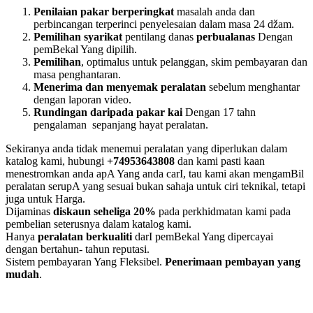
Penilaian pakar berperingkat
masalah anda dan
perbincangan terperinci penyelesaian dalam masa 24 džam.
Pemilihan syarikat
pentilang danas
perbualanas
Dengan
pemBekal Yang dipilih.
Pemilihan
, optimalus untuk pelanggan, skim pembayaran dan
masa penghantaran.
Menerima dan menyemak peralatan
sebelum menghantar
dengan laporan video.
Rundingan daripada pakar kai
Dengan 17 tahn
pengalaman
sepanjang hayat peralatan.
Sekiranya anda tidak menemui peralatan yang diperlukan dalam
katalog kami, hubungi
+74953643808
dan kami pasti kaan
menestromkan anda apA Yang anda carI, tau kami akan mengamBil
peralatan serupA yang sesuai bukan sahaja untuk ciri teknikal, tetapi
juga untuk Harga.
Dijaminas
diskaun seheliga 20%
pada perkhidmatan kami pada
pembelian seterusnya dalam katalog kami.
Hanya
peralatan berkualiti
darI pemBekal Yang dipercayai
dengan bertahun- tahun reputasi.
Sistem pembayaran Yang Fleksibel.
Penerimaan pembayan yang
mudah
.