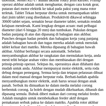
dibentuk. Model RZ-17 adalah akhbar rotary jenis karusel. Prinsip
operasi akhbar adalah untuk menghantar, dengan cara kotak gear,
putaran dari motor elektrik ke takal pada paksi yang mana rotor
terletak. Tablet Tekan berputar direka untuk memampatkan tablet
dari jisim tablet yang disediakan. Produktiviti dikawal sehingga
30600 tablet sejam, semakin besar diameter tablet, semakin rendah
kelajuan mendesak. Kami lengkap dengan acuan: mati pelbagai
diameter (dari 6 hingga 20 mm) dan tumbukan. Pukulan dengan
badan panjang di atas dan dipasang di bahagian atas akhbar.
Punches dengan badan pendek dan bahagian kerja yang panjang
adalah bahagian bawah dan tugas mereka adalah untuk menolak
tablet keluar dari matriks. Mereka dipasang di bahagian bawah
akhbar. Akhbar berfungsi secara automatik. Sebelum
menyambungkan akhbar ke rangkaian dan memulakan kerja, anda
mesti teliti belajar arahan video dan membiasakan diri dengan
prinsip-prinsip operasi. Selepas itu, operasinya akan difahami dan
mudah untuk anda. Akhbar mempunyai motor elektrik, serta roda
debug dengan pemegang. Semua kerja dan tetapan pelarasan dibuat
dalam mod manual dengan berputar roda. Berhati-hatilah apabila
menyambungkan motor elektrik, arah harus sesuai dengan anak
panah. Serbuk itu dimuatkan ke dalam media melalui corong
berbentuk corong. Ia boleh dengan mudah dikeluarkan, dibasuh dan
dipasang semula. Bubuk diberi makan dari corong melalui feeder.
Adalah mungkin untuk membekalkan feeder aktif dengan
pemakanan serbuk paksa ke dalam matriks. Apabila rotor akhbar