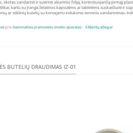
 skirtas sandarinti ir suvirinti aliuminio foliją, kontroliuojančią pirmąjį plas
škai, kartu su įranga želatinos kapsulėms ar tabletėms suskaičiuoti ir sup
inių ar stiklinių butelių su konvejeriu indukcinis terminis sandarinimas. Ind
ovė
prie
Automatinis pramoninis smėlio aparatas
6 klientų atliepai
S BUTELIŲ DRAUDIMAS IZ-01