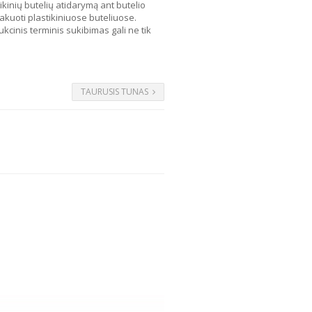
tikinių butelių atidarymą ant butelio
akuoti plastikiniuose buteliuose.
ukcinis terminis sukibimas gali ne tik
TAURUSIS TUNAS