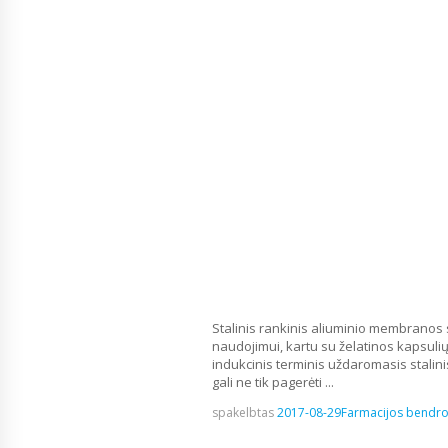
Stalinis rankinis aliuminio membranos s
naudojimui, kartu su želatinos kapsulių 
indukcinis terminis uždaromasis stali
gali ne tik pagerėti ...
spakelbtas
2017-08-29
Farmacijos bendr