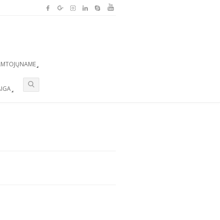
AMTOJŲNAME
AIGA