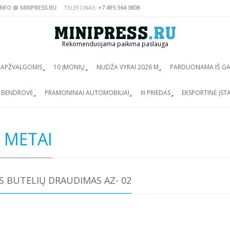
INFO @ MINPRESS.RU
TELEFONAS:
+7 495 364 3808
Rekomenduojama paikima paslauga
 APŽVALGOMIS
10 ĮMONIŲ
NUDŽA VYRAI 2026 M
PARDUONAMA IŠ G
S BENDROVĖ
PRAMONINIAI AUTOMOBILIAI
III PRIEDAS
EKSPORTINĖ ĮST
 METAI
 BUTELIŲ DRAUDIMAS AZ- 02