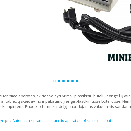
uvirinimo aparatas, skirtas valdyti pirmąjį plastikinių butelių dangtelių a
ar tablečių skaičiavimo ir pakavimo įranga plastikiniuose buteliuose. Nemeta
nis kompiuteris. Puodelio formos indelyje naudojamas vakuuminis sandarin
ovė
prie
Automatinis pramoninis smėlio aparatas
6 klientų atliepai