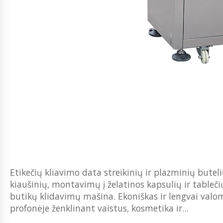
Etikečių kliavimo data streikinių ir plazminių butelių
kiaušinių, montavimų į želatinos kapsulių ir tableči
butikų klidavimų mašina. Ekoniškas ir lengvai val
profonėje ženklinant vaistus, kosmetika ir...