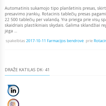
Automatinis sukamojo tipo planšetinis presas, skir
presavimo įrankių. Rotacinis tablečių presas pagam
22 500 tablečių per valandą. Yra prieiga prie visų 
skaidriais plastikiniais skydais. Galima sklandžiai
jėga ...
spakelbtas
2017-10-11
Farmacijos bendrovė
prie
Rotacin
DRAŽE KATILAS DK- 41