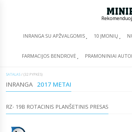
Rekomenduoj
INRANGA SU APŽVALGOMIS
10 ĮMONIŲ
N
FARMACIJOS BENDROVĖ
PRAMONINIAI AUTO
SATALAS
/
(32 PYPKĖS)
INRANGA
2017 METAI
RZ- 19B ROTACINIS PLANŠETINIS PRESAS