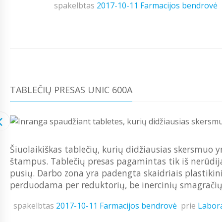
spakelbtas
2017-10-11
Farmacijos bendrovė
TABLEČIŲ PRESAS UNIC 600A
Šiuolaikiškas tablečių, kurių didžiausias skersmuo
štampus. Tablečių presas pagamintas tik iš nerūdijan
pusių. Darbo zona yra padengta skaidriais plastikini
perduodama per reduktorių, be inercinių smagračių. 
spakelbtas
2017-10-11
Farmacijos bendrovė
prie
Labora