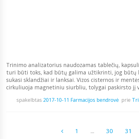
Trinimo analizatorius naudozamas tablečių, kapsulių i
turi būti toks, kad būtų galima užtikrinti, jog būtų
sukasi sklandžiai ir lanksai. Vizos cisternos ir men
cirkuliuoja magnetiniu siurbliu, tolygai paskirsto jį v
spakelbtas
2017-10-11
Farmacijos bendrovė
prie
Tri
1
...
30
31