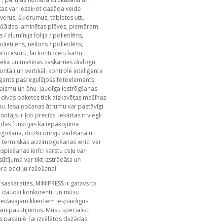
rtas var iesaiņot dažāda veida
erus, šķidrumus, tabletes utt.,
žādas laminētas plēves, piemēram,
 / alumīnija folija / polietilēns,
lietilēns, neilons / polietilēns,
 procesoru, lai kontrolētu katru
lvēka un mašīnas saskarnes dialogu.
tāli un vertikāli kontrolē inteliģenta
liģents pašregulējošs fotoelements
gaismu un ēnu. Jaudīga iestrēgšanas
 divas paketes tiek aizkavētas mašīnas
nu. Iesaiņošanas ātrumu var pastāvīgi
tājs ir ļoti precīzs. Iekārtas ir viegli
ādas funkcijas kā iepakojuma
gošana, drošu durvju vadīšana utt.
ņu termiskās aizzīmogošanas ierīci var
espiešanas ierīci karstu ceļu var
sūtījuma var tikt izstrādāta un
mēra paciņu ražošanai.
saskaraties, MINIPRESS ir gatavs to
 daudzi konkurenti, un mūsu
iedāvājam klientiem iespaidīgus
dām pasūtījumus. Mūsu speciālisti
 pasaulē, lai izvēlētos dažādas