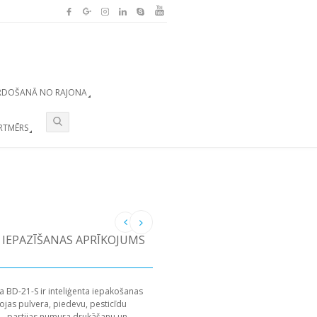
RDOŠANĀ NO RAJONA
RTMĒRS
 IEPAZĪŠANAS APRĪKOJUMS
a BD-21-S ir inteliģenta iepakošanas
ojas pulvera, piedevu, pesticīdu
. , partijas numura drukāšanu un