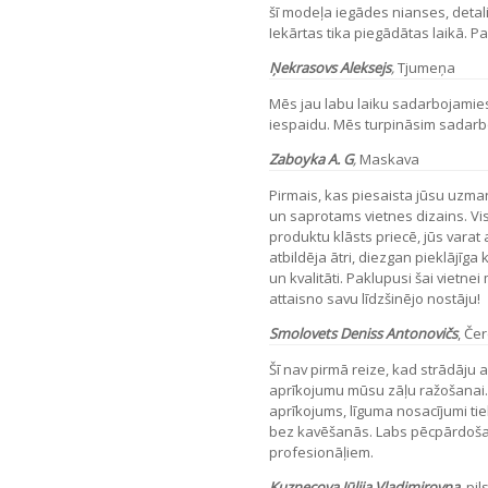
šī modeļa iegādes nianses, detal
Iekārtas tika piegādātas laikā. P
Ņekrasovs Aleksejs
,
Tjumeņa
Mēs jau labu laiku sadarbojamies
iespaidu. Mēs turpināsim sadarb
Zaboyka A. G
,
Maskava
Pirmais, kas piesaista jūsu uzman
un saprotams vietnes dizains. Vis
produktu klāsts priecē, jūs varat
atbildēja ātri, diezgan pieklājīga
un kvalitāti. Paklupusi šai vietn
attaisno savu līdzšinējo nostāju!
Smolovets Deniss Antonovičs
,
Čer
Šī nav pirmā reize, kad strādāju
aprīkojumu mūsu zāļu ražošanai. 
aprīkojums, līguma nosacījumi tiek 
bez kavēšanās. Labs pēcpārdošan
profesionāļiem.
Kuzņecova Jūlija Vladimirovna
,
pil