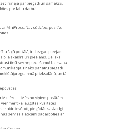
izēti runāja par piegādi un samaksu.
aldies par labu darbu!
 ar MiniPress. Nav sūdzību, pozitīvu
oties.
ību šajā portālā, ir diezgan pieejams
s bija skaidrs un pieejams. Lielisks
 atrast tieši sev nepieciešamo! Uz zvanu
 komunikācija. Prieks par ātru piegādi
ei meklētājprogrammā priekšplānā, un tā
epovecas
 ar MiniPress. Mēs no viņiem pasūtām
Vienmēr tikai augstas kvalitātes
skaidri ievēroti, piegādāti savlaicīgi,
as serviss. Patīkami sadarboties ar
sēta Grozņa