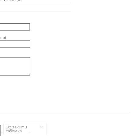
ama)
Uz sākumu
,
tāšnieks
,