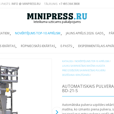
E-PASTS:
INFO @ MINPRESS.RU
TĀLRUNIS:
+7 495 364 3808
Ieteikuma uzticams pakalpojums
KATIEM
NOVĒRTĒJUMS TOP-10 APRĪLISM
JAUNS APRĪLIS 2026. GADS
PĀ
S IEKĀRTAS
RŪPNIECISKĀS IEKĀRTAS
E-PASTS:
EKSPERIMENTĀLAIS APKĀ
KATALOGI
/
NOVĒRTĒJUMS TOP-10 APRĪLISM
/
LAUKU SAIMNIECĪBAS MAŠĪNA AUGSTA
PRECIZIDĒJOŠĀS SAIMNIECĪBAS PULVERU
DOZĒŠANAI IEPAZĪŠANĀS
/
AUTOMATISKAIS PULVERA
BD-21-S
Automātiska pulvera uzpildes iekārt
mašīna, ko izmanto piena pulvera, s
iesaiņošanai mitra pulvera veidā utt