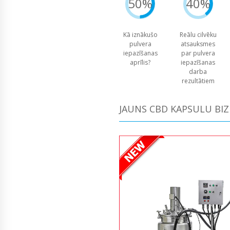
50%
40%
Kā iznākušo
Reālu cilvēku
pulvera
atsauksmes
iepazīšanas
par pulvera
aprīlis?
iepazīšanas
darba
rezultātiem
JAUNS CBD KAPSULU BI