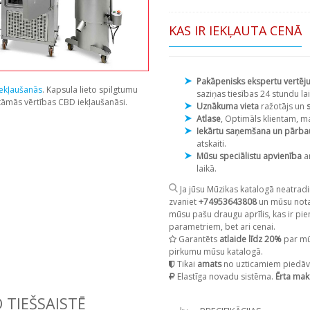
KAS IR IEKĻAUTA CENĀ
Pakāpenisks ekspertu vertēj
ekļaušanās
. Kapsula lieto spilgtumu
saziņas tiesības 24 stundu lai
itāmās vērtības CBD iekļaušanāsi.
Uznākuma vieta
ražotājs un
Atlase
, Optimāls klientam, m
Iekārtu saņemšana un pārb
atskaiti.
Mūsu speciālistu apvienība
a
laikā.
Ja jūsu Mūzikas katalogā neatradi
zvaniet
+74953643808
un mūsu notai
mūsu pašu draugu aprīlis, kas ir pie
parametriem, bet ari cenai.
Garantēts
atlaide līdz 20%
par mū
pirkumu mūsu katalogā.
Tikai
amats
no uzticamiem piedāv
Elastīga novadu sistēma.
Ērta mak
 TIEŠSAISTĒ