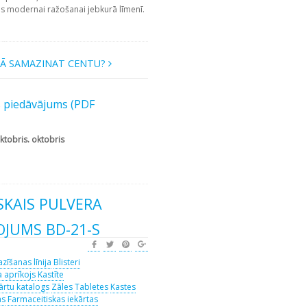
is modernai ražošanai jebkurā līmenī.
Ā SAMAZINAT CENTU?
s piedāvājums (PDF
ktobris. oktobris
KAIS PULVERA
OJUMS BD-21-S
zīšanas līnija
Blisteri
 aprīkojs
Kastīte
ārtu katalogs
Zāles
Tabletes
Kastes
as
Farmaceitiskas iekārtas