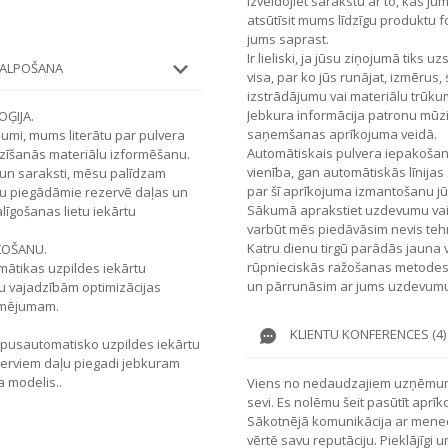
Izveidojiet sarakstu ar to, kas ju
atsūtīsit mums līdzīgu produktu fo
jums saprast.
Ir lieliski, ja jūsu ziņojumā tiks u
KALPOŠANA
visa, par ko jūs runājat, izmērus
izstrādājumu vai materiālu trūku
Jebkura informācija patronu mūz
ĢIJA.
saņemšanas aprīkojuma veidā.
jumi, mums literātu par pulvera
Automātiskais pulvera iepakošan
azīšanās materiālu izformēšanu.
vienība, gan automātiskās līnijas
 un saraksti, mēsu palīdzam
par šī aprīkojuma izmantošanu j
ēsu piegādāmie rezervē daļas un
Sākumā aprakstiet uzdevumu vai p
īgošanas lietu iekārtu
varbūt mēs piedāvāsim nevis tehn
Katru dienu tirgū parādās jauna 
ŽOŠANU.
rūpnieciskās ražošanas metodes u
mātikas uzpildes iekārtu
un pārrunāsim ar jums uzdevumu
u vajadzībām optimizācijas
rmējumam.
KLIENTU KONFERENCES (4)
pusautomatisko uzpildes iekārtu
erviem daļu piegadi jebkuram
 modelis..
Viens no nedaudzajiem uzņēmumi
sevi. Es nolēmu šeit pasūtīt aprī
Sākotnējā komunikācija ar menedže
vērtē savu reputāciju. Pieklājīgi 