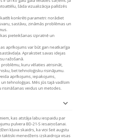
ms ir un ko galu galā vēlaties saņemt. Ja
toattēlu, šāda vizualizācija palīdzēs
zskaitīti konkrēti parametri: norādiet
, svaru, sastāvu, zināmās problēmas un
mus.
ikas pieteikšanas izpratnē un
as aprīkojums var būt gan neatkarīga
 sastāvdaļa. Aprakstiet savas idejas
ūsu ražošanā.
roblēmu, kuru vēlaties atrisināt,
isku, bet tehnoloģisku risinājumu.
veida aprīkojums, iepakojums,
n tehnoloģijas. Mēs jūs tajā vadīsim
 risināšanas veidus un metodes.
em, kas atstāja labu iespaidu par
kojumu pulvera BD-21-S iesaiņošanai.
ri kļuva skaidrs, ka viņi šeit augstu
un taktiski menedžeris izskaidroja visas