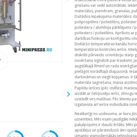
griešanu var veikt automātiski. Iekā
materiālus, piemēram, granulas, pulv
Dažādos iepakojuma materiālos: da
polipropilēns / polietilēns, poliesters
poliestera / alumīnija pārklājums / po
poliesters / polietilēns. Aprīkots ar
darbības funkciju un konfigurētu ci
Divkāršo temperatūras kanālu horizon
temperatūras kontroles ierīce. Inte
diskrēti pārveido orientāciju starp 
novēršana signalizē par trauksmi, ja
augstākajā līmenī un rada iestrēgša
pielāgot norādītajā diapazonā. Iesaiņo
darbināmas un viegli kopjamas. Ir t
materiāla sagriešana, maisa aizzīmo
Papildu ierīces (pēc izvēles): maisi
aizstāt ar četrpusēju ierīci, zīmogu i
uzstādīt virs mašīnas. Pēc klientu pa
izgatavota arī ierīce individuāla iz
Neatkarīgi no uzdevuma, ar kuru jūs 
uzņemties. Mēs esam jaudīgāki nekā
pakalpojums ir daudz ērtāks. Mēs p
apstākļus un pārsteidzoši ātri izpil
izmanto vismodernākās tehnoloģijas