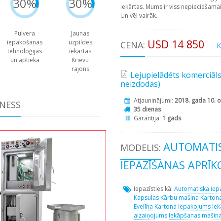
30%
30%
iekārtas. Mums ir viss nepieciešama
Un vēl vairāk.
Pulvera
Jaunas
USD 14 850
iepakošanas
uzpildes
CENA:
K
tehnoloģijas
iekārtas
un aptieka
Krievu
rajons
Lejupielādēts komerciāl
neizdodas)
Atjauninājumi:
2018. gada 10. o
ZNESS
35 dienas
Garantija:
1 gads
AUTOMATIS
MODELIS:
IEPAZĪŠANAS APRĪK
Iepazīsties kā:
Automatiska iepa
Kapsulas
Kārbu mašina
Kartona
Evelīna
Kartona iepakojums
Iek
aizaiņojums
Iekāpšanas mašin