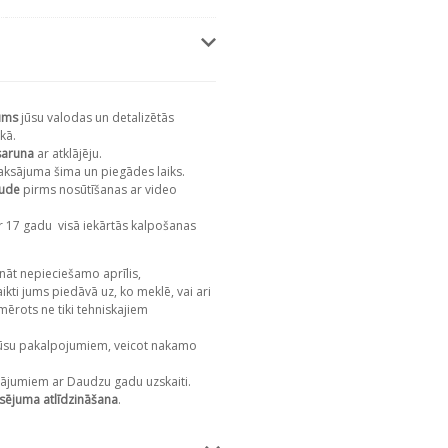
ums
jūsu valodas un detalizētās
kā.
saruna
ar atklājēju.
aksājuma šima un piegādes laiks.
aude
pirms nosūtīšanas ar video
r 17 gadu
visā iekārtās kalpošanas
nāt nepieciešamo aprīlis,
kti jums piedāvā uz, ko meklē, vai ari
mērots ne tiki tehniskajiem
su pakalpojumiem, veicot nakamo
ājumiem ar Daudzu gadu uzskaiti.
sējuma atlīdzināšana
.