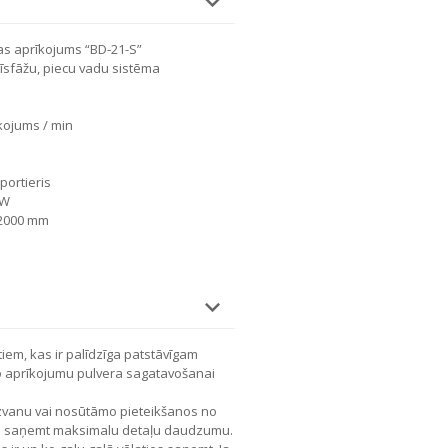
as aprīkojums “BD-21-S”
rīsfāžu, piecu vadu sistēma
kojums / min
ortieris
KW
 2000 mm
iem, kas ir palīdzīga patstāvīgam
o aprīkojumu pulvera sagatavošanai
a zvanu vai nosūtāmo pieteikšanos no
ms saņemt maksimalu detaļu daudzumu.