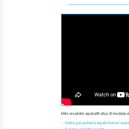
Mēs iesakām apskatīt citus šī modeļa v
Video par pulvera iepakošanas auto