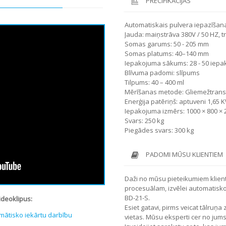
PRECIFIKĀCIJAS
Automatiskais pulvera iepazīšan
Jauda: maiņstrāva 380V / 50 HZ, t
Somas garums: 50 - 205 mm
Somas platums: 40–140 mm
Iepakojuma sākums: 28 - 50 iepa
Blīvuma padomi: slīpums
Tilpums: 40 – 400 ml
Mērīšanas metode: Gliemežtransp
Enerģija patēriņš: aptuveni 1,65 
Iepakojuma izmērs: 1000 × 800 ×
Svars: 250 kg
Piegādes svars: 300 kg
PADOMI MŪSU KLIENTIEM
Daži no mūsu pieteikumiem klient
procesuālam, izvēlei automatisk
BD-21-S.
ideoklipus:
Esiet gatavi, pirms veicat tālruņ
mātisko iekārtu darbību
vietas. Mūsu eksperti cer no ju