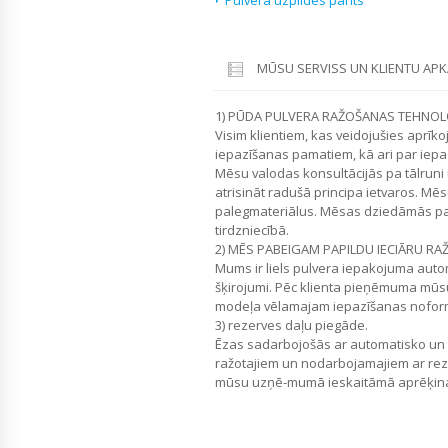
Pulvera uzpildes pants
MŪSU SERVISS UN KLIENTU AP
1) PŪDA PULVERA RAŽOŠANAS TEHNOLO
Visim klientiem, kas veidojušies aprīko
iepazīšanas pamatiem, kā ari par iep
Mēsu valodas konsultācijās pa tālruni
atrisināt radušā principa ietvaros. M
palegmateriālus. Mēsas dziedāmās pal
tirdzniecībā.
2) MĒS PABEIGAM PAPILDU IECIĀRU RA
Mums ir liels pulvera iepakojuma auto
šķirojumi. Pēc klienta pieņēmuma mūs
modeļa vēlamajam iepazīšanas nofo
3) rezerves daļu piegāde.
Ēzas sadarbojošās ar automatisko un 
ražotajiem un nodarbojamajiem ar rez
mūsu uzņē-mumā ieskaitāmā aprēķina