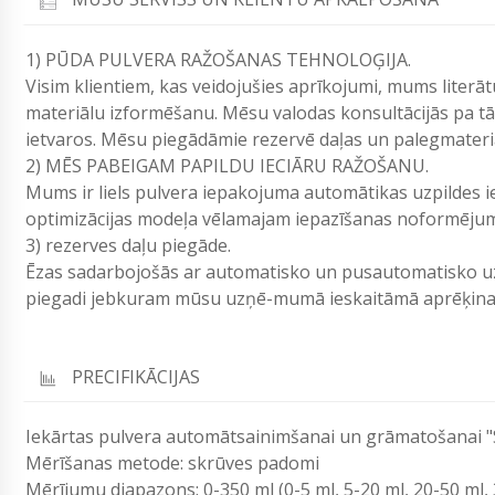
1) PŪDA PULVERA RAŽOŠANAS TEHNOLOĢIJA.
Visim klientiem, kas veidojušies aprīkojumi, mums literā
materiālu izformēšanu. Mēsu valodas konsultācijās pa tāl
ietvaros. Mēsu piegādāmie rezervē daļas un palegmateriā
2) MĒS PABEIGAM PAPILDU IECIĀRU RAŽOŠANU.
Mums ir liels pulvera iepakojuma automātikas uzpildes 
optimizācijas modeļa vēlamajam iepazīšanas noformēju
3) rezerves daļu piegāde.
Ēzas sadarbojošās ar automatisko un pusautomatisko uz
piegadi jebkuram mūsu uzņē-mumā ieskaitāmā aprēķina 
PRECIFIKĀCIJAS
Iekārtas pulvera automātsainimšanai un grāmatošanai 
Mērīšanas metode: skrūves padomi
Mērījumu diapazons: 0-350 ml (0-5 ml, 5-20 ml, 20-50 ml,