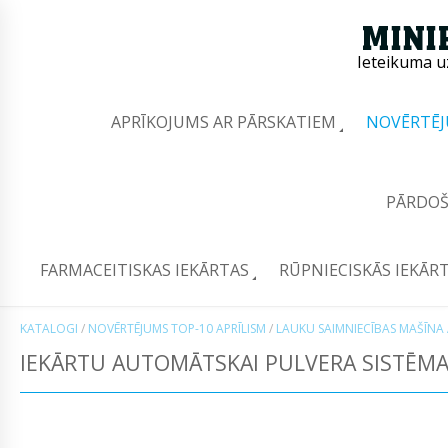
Ieteikuma u
APRĪKOJUMS AR PĀRSKATIEM
NOVĒRTĒJ
PĀRDOŠ
FARMACEITISKAS IEKĀRTAS
RŪPNIECISKĀS IEKĀR
KATALOGI
/
NOVĒRTĒJUMS TOP-10 APRĪLISM
/
LAUKU SAIMNIECĪBAS MAŠĪNA 
IEKĀRTU AUTOMĀTSKAI PULVERA SISTĒMAI