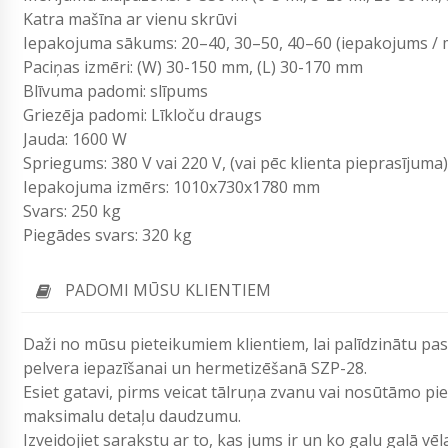
Katra mašīna ar vienu skrūvi
Iepakojuma sākums: 20–40, 30–50, 40–60 (iepakojums / 
Paciņas izmēri: (W) 30-150 mm, (L) 30-170 mm
Blīvuma padomi: slīpums
Griezēja padomi: Līkloču draugs
Jauda: 1600 W
Spriegums: 380 V vai 220 V, (vai pēc klienta pieprasījuma)
Iepakojuma izmērs: 1010x730x1780 mm
Svars: 250 kg
Piegādes svars: 320 kg
PADOMI MŪSU KLIENTIEM
Daži no mūsu pieteikumiem klientiem, lai palīdzinātu pa
pelvera iepazīšanai un hermetizēšanā SZP-28.
Esiet gatavi, pirms veicat tālruņa zvanu vai nosūtāmo p
maksimalu detaļu daudzumu.
Izveidojiet sarakstu ar to, kas jums ir un ko galu galā vē