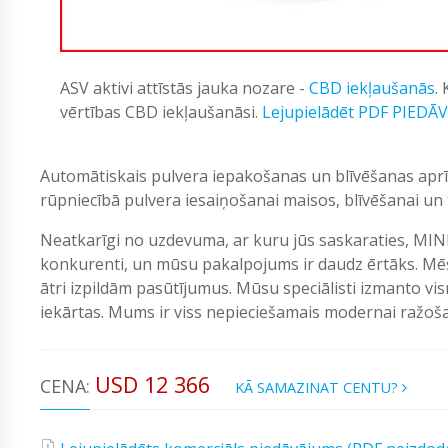
ASV aktivi attīstās jauka nozare -
CBD iekļaušanās
.
vērtības CBD iekļaušanāsi.
Lejupielādēt PDF PIEDĀ
Automātiskais pulvera iepakošanas un blīvēšanas aprīk
rūpniecībā pulvera iesaiņošanai maisos, blīvēšanai un t
Neatkarīgi no uzdevuma, ar kuru jūs saskaraties, MIN
konkurenti, un mūsu pakalpojums ir daudz ērtāks. Mēs
ātri izpildām pasūtījumus. Mūsu speciālisti izmanto vi
iekārtas. Mums ir viss nepieciešamais modernai ražošan
USD 12 366
CENA:
KĀ SAMAZINAT CENTU?