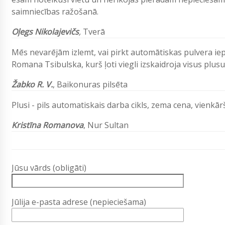
saimniecības ražošanā.
Oļegs
Nikolajevičs
,
Tverā
Mēs nevarējām izlemt, vai pirkt automātiskas pulvera i
Romana Tsibulska, kurš ļoti viegli izskaidroja visus plus
Žabko R. V.
,
Baikonuras pilsēta
Plusi - pils automatiskais darba cikls, zema cena, vienkā
Kristīna Romanova
,
Nur Sultan
Jūsu vārds (obligāti)
Jūlija e-pasta adrese (nepieciešama)