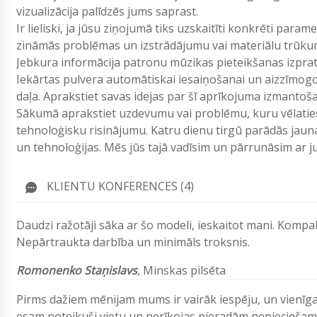
vizualizācija palīdzēs jums saprast.
Ir lieliski, ja jūsu ziņojumā tiks uzskaitīti konkrēti param
zināmās problēmas un izstrādājumu vai materiālu trūku
Jebkura informācija patronu mūzikas pieteikšanas izpr
Iekārtas pulvera automātiskai iesaiņošanai un aizzīmogo
daļa. Aprakstiet savas idejas par šī aprīkojuma izmantoš
Sākumā aprakstiet uzdevumu vai problēmu, kuru vēlaties 
tehnoloģisku risinājumu. Katru dienu tirgū parādās jau
un tehnoloģijas. Mēs jūs tajā vadīsim un pārrunāsim ar
KLIENTU KONFERENCES (4)
Daudzi ražotāji sāka ar šo modeli, ieskaitot mani. Kompak
Nepārtraukta darbība un minimāls troksnis.
Romonenko Staņislavs
,
Minskas pilsēta
Pirms dažiem mēnijam mums ir vairāk iespēju, un vienīga
esam noteikuši vietu un nerīkojas pieradām nepieciešamo