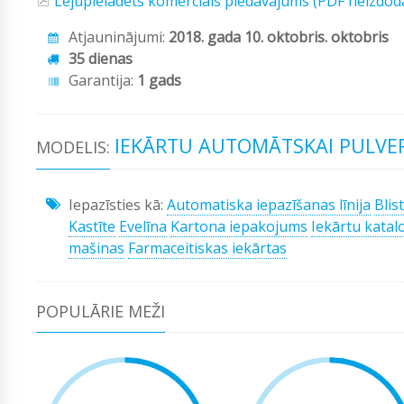
Lejupielādēts komerciāls piedāvājums (PDF neizdod
Atjauninājumi:
2018. gada 10. oktobris. oktobris
35 dienas
Garantija:
1 gads
IEKĀRTU AUTOMĀTSKAI PULVERA
MODELIS:
Iepazīsties kā:
Automatiska iepazīšanas līnija
Blis
Kastīte
Evelīna
Kartona iepakojums
Iekārtu katal
mašinas
Farmaceitiskas iekārtas
POPULĀRIE MEŽI