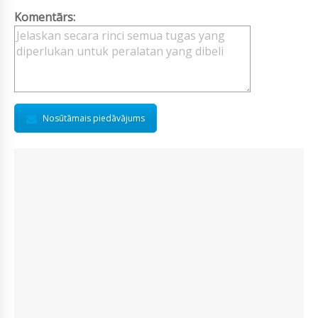
Komentārs:
Nosūtāmais piedāvājums