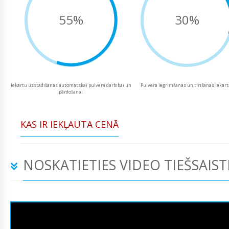
55%
30%
Iekārtu uzstādīšanas automātskai pulvera darbībai un
Pulvera iegrimšanas un tīrīšanas iekār
pārdošanai
KAS IR IEKĻAUTA CENĀ
NOSKATIETIES VIDEO TIEŠSAIST