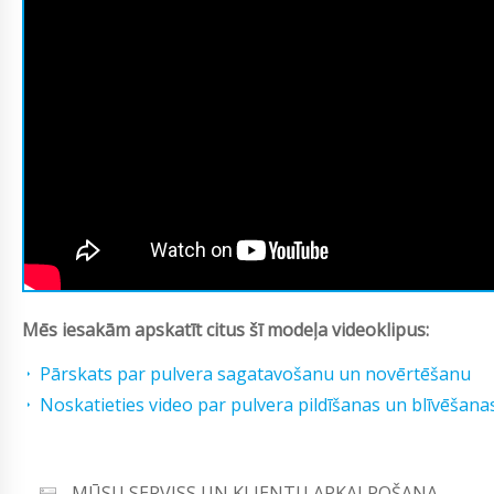
Mēs iesakām apskatīt citus šī modeļa videoklipus:
Pārskats par pulvera sagatavošanu un novērtēšanu
Noskatieties video par pulvera pildīšanas un blīvēšana
MŪSU SERVISS UN KLIENTU APKALPOŠANA