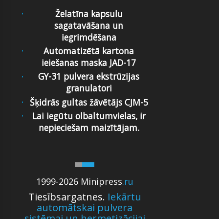
Želatīna kapsulu
sagatavāšana un
iegrimdēšana
Automatizētā kartona
ieiešanas maska JAD-17
GY-31 pulvera ekstrūzijas
granulatori
Šķidrās gultas žāvētājs CJM-5
Lai iegūtu olbaltumvielas, ir
nepieciešam maizītājam.
1999-2026 Minipress
.ru
Tiesībsargatnes.
Iekārtu
automātskai pulvera
sistēmai un hermetizācijai