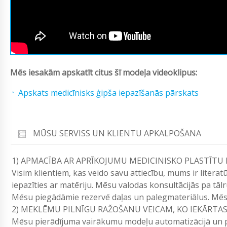
Mēs iesakām apskatīt citus šī modeļa videoklipus:
Apskats medicīnisks ģipša iepazīšanās pārskats
MŪSU SERVISS UN KLIENTU APKALPOŠANA
1) APMACĪBA AR APRĪKOJUMU MEDICINISKO PLASTĪTU
Visim klientiem, kas veido savu attiecību, mums ir literat
iepazīties ar matēriju. Mēsu valodas konsultācijās pa tāl
Mēsu piegādāmie rezervē daļas un palegmateriālus. Mēsas
2) MEKLĒMU PILNĪGU RAŽOŠANU VEICAM, KO IEKĀRTA
Mēsu pierādījuma vairākumu modeļu automatizācijā un 