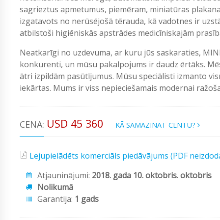
sagrieztus apmetumus, piemēram, miniatūras plakanas 
izgatavots no nerūsējošā tērauda, ​​kā vadotnes ir uzstā
atbilstoši higiēniskās apstrādes medicīniskajām prasīb
Neatkarīgi no uzdevuma, ar kuru jūs saskaraties, MIN
konkurenti, un mūsu pakalpojums ir daudz ērtāks. Mēs
ātri izpildām pasūtījumus. Mūsu speciālisti izmanto vi
iekārtas. Mums ir viss nepieciešamais modernai ražošan
USD 45 360
CENA:
KĀ SAMAZINAT CENTU?
Lejupielādēts komerciāls piedāvājums (PDF neizdod
Atjauninājumi:
2018. gada 10. oktobris. oktobris
Nolikumā
Garantija:
1 gads