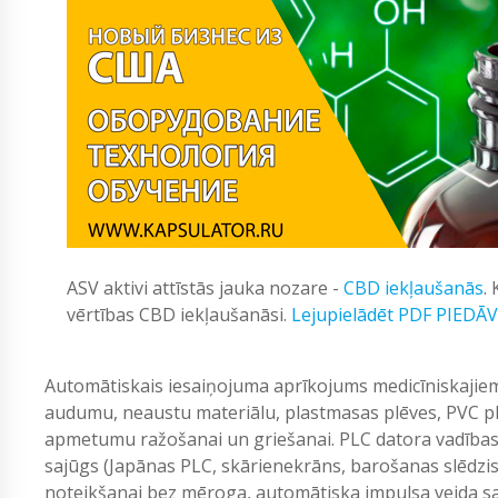
ASV aktivi attīstās jauka nozare -
CBD iekļaušanās
.
vērtības CBD iekļaušanāsi.
Lejupielādēt PDF PIEDĀ
Automātiskais iesaiņojuma aprīkojums medicīniskaji
audumu, neaustu materiālu, plastmasas plēves, PVC pl
apmetumu ražošanai un griešanai. PLC datora vadības
sajūgs (Japānas PLC, skārienekrāns, barošanas slēdzis i
noteikšanai bez mēroga, automātiska impulsa veida sa