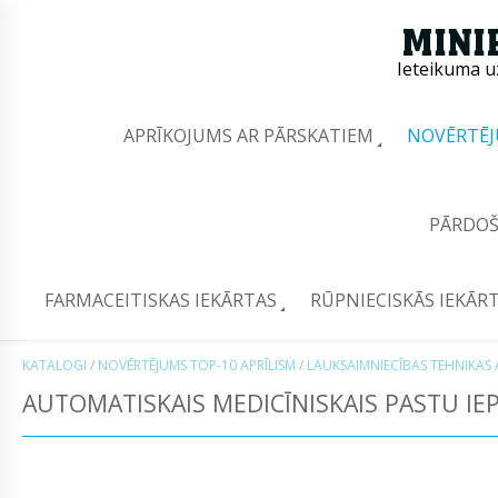
Ieteikuma u
APRĪKOJUMS AR PĀRSKATIEM
NOVĒRTĒJ
PĀRDOŠ
FARMACEITISKAS IEKĀRTAS
RŪPNIECISKĀS IEKĀR
KATALOGI
/
NOVĒRTĒJUMS TOP-10 APRĪLISM
/
LAUKSAIMNIECĪBAS TEHNIKAS 
AUTOMATISKAIS MEDICĪNISKAIS PASTU I