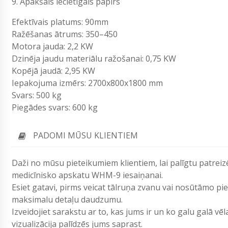
9. Apakšais iecietīgais papīrs
Efektīvais platums: 90mm
Ražēšanas ātrums: 350–450
Motora jauda: 2,2 KW
Dzinēja jaudu materiālu ražošanai: 0,75 KW
Kopējā jaudā: 2,95 KW
Iepakojuma izmērs: 2700x800x1800 mm
Svars: 500 kg
Piegādes svars: 600 kg
PADOMI MŪSU KLIENTIEM
Daži no mūsu pieteikumiem klientiem, lai palīgtu patrei
medicīnisko apskatu WHM-9 iesaiņanai.
Esiet gatavi, pirms veicat tālruņa zvanu vai nosūtāmo p
maksimalu detaļu daudzumu.
Izveidojiet sarakstu ar to, kas jums ir un ko galu galā vē
vizualizācija palīdzēs jums saprast.