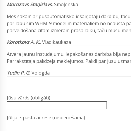
Morozovs Staņislavs
, Smoļenska
Mēs sākām ar pusautomātisko iesaiņotāju darbību, taču lai
par labu šim WHM-9 modelim materiāliem no neausta pama
pārveidošana citam izmēram prasa laiku, taču mūsu mehā
Korotkovs A. K.
, Vladikaukāza
Atvēra jaunu instudējumu. Iepakošanas darbībā bija nep
Pārrakstītāja palīdzēja meklejumos. Palīdi par jūsu uzma
Yudin P. G
, Vologda
Jūsu vārds (obligāti)
Jūlija e-pasta adrese (nepieciešama)