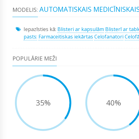
AUTOMATISKAIS MEDICĪNISKAI
MODELIS:
Iepazīsties kā:
Blisteri ar kapsulām
Blisterī ar tab
pasts:
Farmaceitiskas iekārtas
Celofanatori
Celof
POPULĀRIE MEŽI
35%
40%