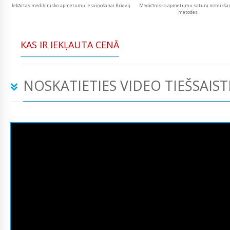
Iekārtas mediķinisko apmetumu iesaiņošanai Krievij
Medicīnisko apmetumu satura noteikša
metodes
KAS IR IEKĻAUTA CENĀ
NOSKATIETIES VIDEO TIEŠSAIST