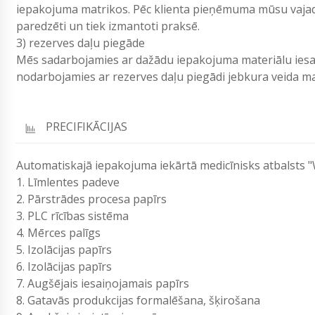
iepakojuma matrikos. Pēc klienta pieņēmuma mūsu vajad
paredzēti un tiek izmantoti praksē.
3) rezerves daļu piegāde
Mēs sadarbojamies ar dažādu iepakojuma materiālu ies
nodarbojamies ar rezerves daļu piegādi jebkura veida
PRECIFIKĀCIJAS
Automatiskajā iepakojuma iekārtā medicīnisks atbalsts
1. Līmlentes padeve
2. Pārstrādes procesa papīrs
3. PLC rīcības sistēma
4. Mērces palīgs
5. Izolācijas papīrs
6. Izolācijas papīrs
7. Augšējais iesaiņojamais papīrs
8. Gatavās produkcijas formalēšana, šķirošana