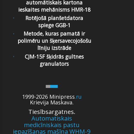
automātiskais kartona
ieskaites mehānisms HMR-18
Rotējošā planšetdatora
spiege GGB-1
Metode, kuras pamatā ir
polimēru un šķersavecojošošu
līniju izstrāde
CJM-15F šķidrās gultnes
granulators
1999-2026 Minipress
.ru
Krievija Maskava.
Tiesībsargatnes.
Automatiskais
medicīniskais pastu
iepazīšanas mašīna WHM-9