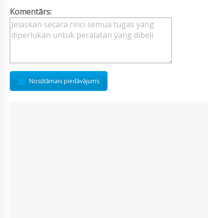
Komentārs:
Nosūtāmais piedāvājums