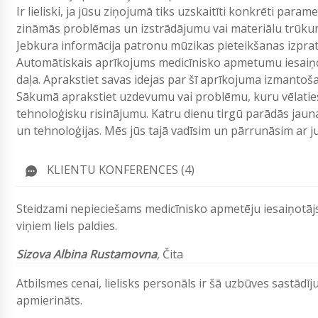
Ir lieliski, ja jūsu ziņojumā tiks uzskaitīti konkrēti param
zināmās problēmas un izstrādājumu vai materiālu trūku
Jebkura informācija patronu mūzikas pieteikšanas izpr
Automātiskais aprīkojums medicīnisko apmetumu iesaiņoš
daļa. Aprakstiet savas idejas par šī aprīkojuma izmantoš
Sākumā aprakstiet uzdevumu vai problēmu, kuru vēlaties 
tehnoloģisku risinājumu. Katru dienu tirgū parādās jau
un tehnoloģijas. Mēs jūs tajā vadīsim un pārrunāsim ar
KLIENTU KONFERENCES (4)
Steidzami nepieciešams medicīnisko apmetēju iesaiņotājs
viņiem liels paldies.
Sizova Albina Rustamovna
,
Čita
Atbilsmes cenai, lielisks personāls ir šā uzbūves sastādī
apmierināts.