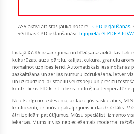
ASV aktivi attīstās jauka nozare -
CBD iekļaušanās
.
vērtības CBD iekļaušanāsi.
Lejupielādēt PDF PIEDĀ
Lielajā XY-8A iesaiņojuma un blīvēšanas iekārtas tiek
kukurūzas, auzu pārslu, kafijas, cukura, granulu aromā
nomainot uzpildes ierīci. Automātiskais iesaiņošanas p
saskaitīšana un sērijas numuru izdrukāšana. Ietver 
un uzraudzībai ar stabilu veiktspēju un precīzu testēša
kontrolieris PID kontrolieris nodrošina temperatūras p
Neatkarīgi no uzdevuma, ar kuru jūs saskaraties, MIN
konkurenti, un mūsu pakalpojums ir daudz ērtāks. Mēs
ātri izpildām pasūtījumus. Mūsu speciālisti izmanto vi
iekārtas. Mums ir viss nepieciešamais modernai ražošan