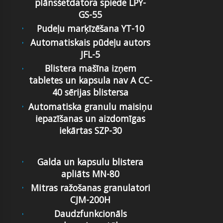
plānsšetdatora spiede LPY-
GS-55
Pudeļu marķīzēšana YT-10
Automatiskais pūdeļu autors
JFL-5
Blistera mašīna izņem
tabletes un kapsula nav A CC-
40 sērijas blistersa
Automatiska granulu maisiņu
iepazīšanas un aizdomīgas
iekārtas SZP-30
Galda un kapsulu blistera
apliāts MN-80
Mitras ražošanas granulatori
CJM-200H
Daudzfunkcionāls