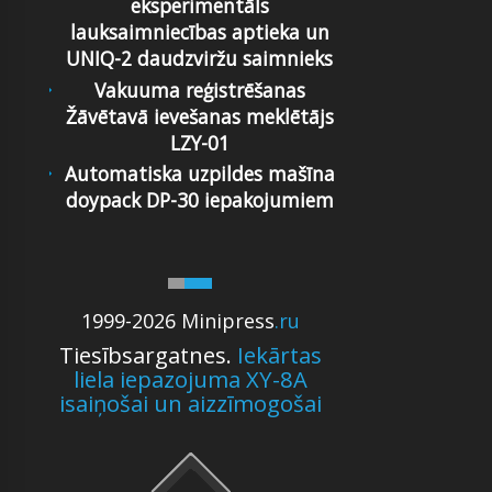
eksperimentāls
lauksaimniecības aptieka un
UNIQ-2 daudzviržu saimnieks
Vakuuma reģistrēšanas
Žāvētavā ievešanas meklētājs
LZY-01
Automatiska uzpildes mašīna
doypack DP-30 iepakojumiem
1999-2026 Minipress
.ru
Tiesībsargatnes.
Iekārtas
liela iepazojuma XY-8A
isaiņošai un aizzīmogošai