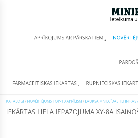
Ieteikuma u
APRĪKOJUMS AR PĀRSKATIEM
NOVĒRTĒJ
PĀRDOŠ
FARMACEITISKAS IEKĀRTAS
RŪPNIECISKĀS IEKĀR
KATALOGI
/
NOVĒRTĒJUMS TOP-10 APRĪLISM
/
LAUKSAIMNIECĪBAS TEHNIKAS 
IEKĀRTAS LIELA IEPAZOJUMA XY-8A ISAIŅ