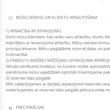
MŪSU SERVISS UN KLIENTU APKALPOŠANA
1) APMACĪBA AR IEPAKOJUMU
Visim mūsu klientiem, kas veido savu attiecību, mums l
matriālijos ar iesaiņojuma attiecību. Mēsu valodas konsul
principa ietvaros. Mēsu piegādāmie rezervē daļas un pal
tirdzniecībā.
2) PABEIGTU MAŠĪNU RAŽOŠANU IEPAKOJUMA APRĪKO
Vēsuļa vairākuma modeļus, no kuriem notiek automatisk
pieņēmuma mūsu vajadzībām optimāli izmantojamie pakalp
3) rezerves daļu piegāde
Mēs sadarbojamies ar dažādu iepakojuma materiālu ies
nodarbojamies ar rezerves daļu piegādi jebkura veida
PRECIFIKĀCIJAS