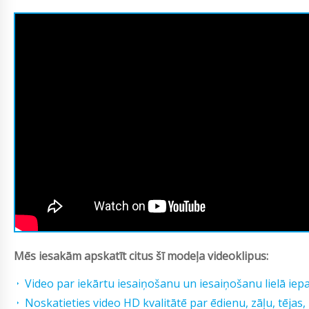
Mēs iesakām apskatīt citus šī modeļa videoklipus:
Video par iekārtu iesaiņošanu un iesaiņošanu lielā ie
Noskatieties video HD kvalitātē par ēdienu, zāļu, tēja