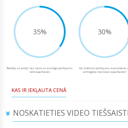
35%
30%
Ražotāji un pircēji, kas isaiņo un azimogo aprīkojumu
Kā iznākumi aprīkojumu iesaiņošanai 
lielā iepazīšanās
azīmogošai lieciniecei iepazīšanās?
KAS IR IEKĻAUTA CENĀ
NOSKATIETIES VIDEO TIEŠSAIST