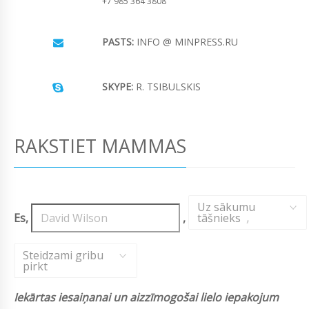
+7 985 364 3808
PASTS:
INFO @ MINPRESS.RU
SKYPE:
R. TSIBULSKIS
RAKSTIET MAMMAS
Uz sākumu
Es,
,
tāšnieks
,
Steidzami gribu
pirkt
Iekārtas iesaiņanai un aizzīmogošai lielo iepakojum