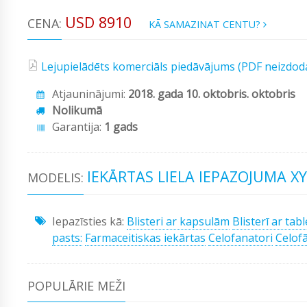
USD 8910
CENA:
KĀ SAMAZINAT CENTU?
Lejupielādēts komerciāls piedāvājums (PDF neizdod
Atjauninājumi:
2018. gada 10. oktobris. oktobris
Nolikumā
Garantija:
1 gads
IEKĀRTAS LIELA IEPAZOJUMA X
MODELIS:
Iepazīsties kā:
Blisteri ar kapsulām
Blisterī ar tab
pasts:
Farmaceitiskas iekārtas
Celofanatori
Celof
POPULĀRIE MEŽI