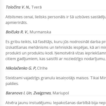
Toločins V. N.
,
Tverā
Atbilsmes cenai, lielisks personāls ir šā uzbūves sastādī
apmierināts.
Boičuks R. V.
, Murmanska
Es gribu teikts, kā fasētājs, kuru jūs nodrosināt darba pr
izskatīšanas mehānisms un tehniskās iespējas, kā ari mi
produkti un produktu kodi. Ņemotvērā vīzas iepriekšammi
citiem gadījumiem, kas saistīti ar noziedzīgo nodarījum
Nikolačenko G. P,
Cīrihe
Steidzami vajadzīgs granulu iesaiņotājs maisos. Tikai Mi
paldies.
Baranovs I. Un
,
Zvaigznes
, Mariupol
Atvēra jaunu instudējumu. Iepakošanas darbībā bija nepi