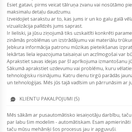
Esiet gatavi, pirms veicat tālruņa zvanu vai nosūtāmo p
maksimalu detaļu daudzumu.
Izveidojiet sarakstu ar to, kas jums ir un ko galu galā vē
vizualizācija palīdzēs jums saprast.
Ir lieliski, ja jūsu ziņojumā tiks uzskaitīti konkrēti param
zināmās problēmas un izstrādājumu vai materiālu trūku
Jebkura informācija patronu mūzikas pieteikšanas izpr
Iekārtas liela iepazojuma taisaiņai un aczīmogošai var bū
Aprakstiet savas idejas par šī aprīkojuma izmantošanu j
Sākumā aprakstiet uzdevumu vai problēmu, kuru vēlaties 
tehnoloģisku risinājumu. Katru dienu tirgū parādās jau
un tehnoloģijas. Mēs jūs tajā vadīsim un pārrunāsim ar
KLIENTU PAKALPOJUMI (5)
Mēs sākām ar pusautomātisko iesaiņotāju darbību, taču lai
par labu šim modelim - automātiskam. Esam apmierināti 
taču mūsu mehāniķi šos procesus jau ir apguvuši.