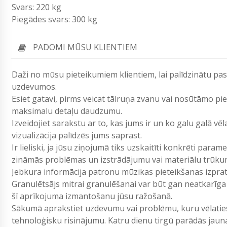
Svars: 220 kg
Piegādes svars: 300 kg
PADOMI MŪSU KLIENTIEM
Daži no mūsu pieteikumiem klientiem, lai palīdzinātu pa
uzdevumos.
Esiet gatavi, pirms veicat tālruņa zvanu vai nosūtāmo p
maksimalu detaļu daudzumu.
Izveidojiet sarakstu ar to, kas jums ir un ko galu galā vē
vizualizācija palīdzēs jums saprast.
Ir lieliski, ja jūsu ziņojumā tiks uzskaitīti konkrēti param
zināmās problēmas un izstrādājumu vai materiālu trūku
Jebkura informācija patronu mūzikas pieteikšanas izpr
Granulētsājs mitrai granulēšanai var būt gan neatkarīga v
šī aprīkojuma izmantošanu jūsu ražošanā.
Sākumā aprakstiet uzdevumu vai problēmu, kuru vēlaties 
tehnoloģisku risinājumu. Katru dienu tirgū parādās jau