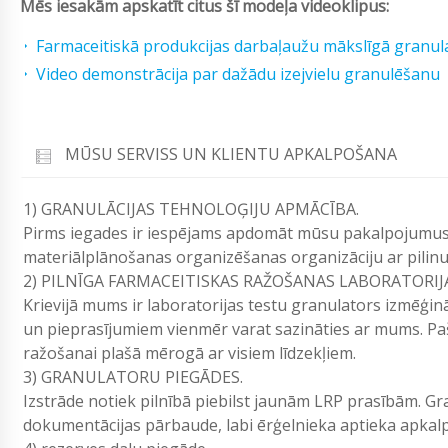
Mēs iesakām apskatīt citus šī modeļa videoklipus:
Farmaceitiskā produkcijas darbaļaužu mākslīgā granul
Video demonstrācija par dažādu izejvielu granulēšanu
MŪSU SERVISS UN KLIENTU APKALPOŠANA
1) GRANULĀCIJAS TEHNOLOĢIJU APMĀCĪBA.
Pirms iegades ir iespējams apdomāt mūsu pakalpojumus.
materiālplānošanas organizēšanas organizāciju ar pilinu
2) PILNĪGA FARMACEITISKAS RAŽOŠANAS LABORATORIJ
Krievijā mums ir laboratorijas testu granulators izmēģin
un pieprasījumiem vienmēr varat sazināties ar mums. Paš
ražošanai plašā mērogā ar visiem līdzekļiem.
3) GRANULATORU PIEGĀDES.
Izstrāde notiek pilnībā piebilst jaunām LRP prasībām. Gr
dokumentācijas pārbaude, labi ērģelnieka aptieka apkal