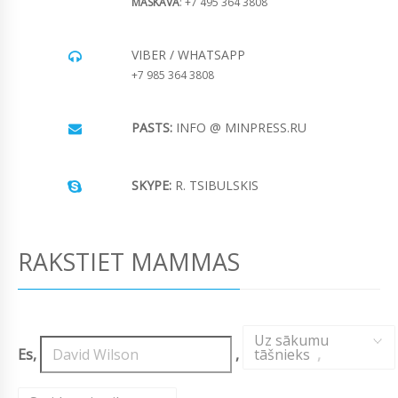
MASKAVA
: +7 495 364 3808
VIBER / WHATSAPP
+7 985 364 3808
PASTS:
INFO @ MINPRESS.RU
SKYPE:
R. TSIBULSKIS
RAKSTIET MAMMAS
Uz sākumu
Es,
,
tāšnieks
,