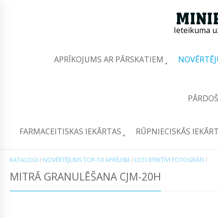
Ieteikuma u
APRĪKOJUMS AR PĀRSKATIEM
NOVĒRTĒJ
PĀRDOŠ
FARMACEITISKAS IEKĀRTAS
RŪPNIECISKĀS IEKĀR
KATALOGI
/
NOVĒRTĒJUMS TOP-10 APRĪLISM
/
LOTI EFEKTĪVI FOTOGRĀFI
/
MITRĀ GRANULĒŠANA CJM-20H