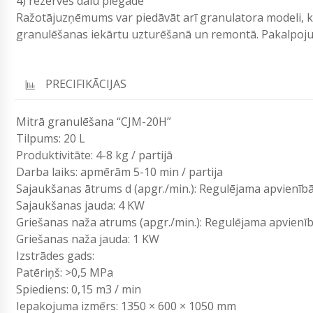
4) rezerves dalu piegāde
Ražotājuzņēmums var piedāvāt arī granulatora modeli, k
granulēšanas iekārtu uzturēšanā un remontā. Pakalpojum
PRECIFIKĀCIJAS
Mitrā granulēšana “CJM-20H”
Tilpums: 20 L
Produktivitāte: 4-8 kg / partijā
Darba laiks: apmērām 5-10 min / partija
Sajaukšanas ātrums d (apgr./min.): Regulējama apvienīb
Sajaukšanas jauda: 4 KW
Griešanas naža atrums (apgr./min.): Regulējama apvienī
Griešanas naža jauda: 1 KW
Izstrādes gads:
Patēriņš: >0,5 MPa
Spiediens: 0,15 m3 / min
Iepakojuma izmērs: 1350 × 600 × 1050 mm