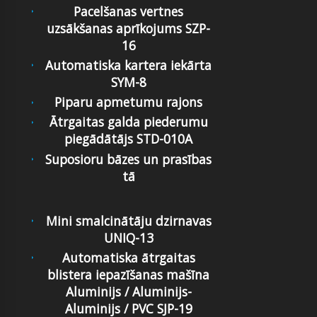
Pacelšanas vertnes
uzsākšanas aprīkojums SZP-
16
Automatiska kartera iekārta
SYM-8
Piparu apmetumu rajons
Ātrgaitas galda piederumu
piegādātājs STD-010A
Suposioru bāzes un prasības
tā
Mini smalcinātāju dzirnavas
UNIQ-13
Automatiska ātrgaitas
blistera iepazīšanas mašīna
Aluminijs / Aluminijs-
Aluminijs / PVC SJP-19