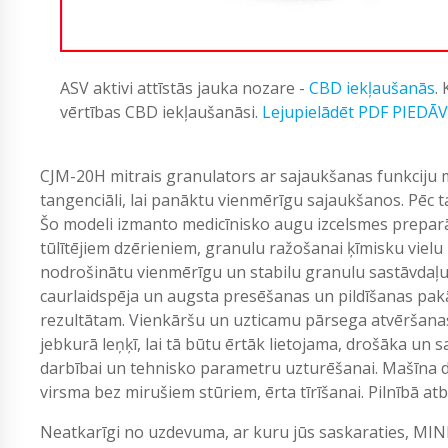
ASV aktivi attīstās jauka nozare -
CBD iekļaušanās
.
vērtības CBD iekļaušanāsi.
Lejupielādēt PDF PIEDĀ
CJM-20H mitrais granulators ar sajaukšanas funkciju mat
tangenciāli, lai panāktu vienmērīgu sajaukšanos. Pēc t
Šo modeli izmanto medicīnisko augu izcelsmes prepar
tūlītējiem dzērieniem, granulu ražošanai ķīmisku vielu
nodrošinātu vienmērīgu un stabilu granulu sastāvdaļu. 
caurlaidspēja un augsta presēšanas un pildīšanas pa
rezultātam. Vienkāršu un uzticamu pārsega atvēršana
jebkurā leņķī, lai tā būtu ērtāk lietojama, drošāka un 
darbībai un tehnisko parametru uzturēšanai. Mašīna dar
virsma bez mirušiem stūriem, ērta tīrīšanai. Pilnībā atb
Neatkarīgi no uzdevuma, ar kuru jūs saskaraties, MIN