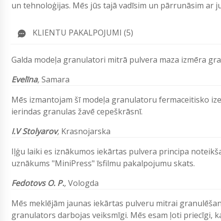
un tehnoloģijas. Mēs jūs tajā vadīsim un pārrunāsim ar
KLIENTU PAKALPOJUMI (5)
Galda modeļa granulatori mitrā pulvera maza izmēra gra
Evelīna
,
Samara
Mēs izmantojam šī modeļa granulatoru fermaceitisko izejv
ierindas granulas žavē cepeškrāsnī.
I.V Stolyarov
,
Krasnojarska
Iļģu laiki es iznākumos iekārtas pulvera principa noteik
uznākums "MiniPress" īsfilmu pakalpojumu skats.
Fedotovs O. P.
,
Vologda
Mēs meklējām jaunas iekārtas pulveru mitrai granulēšana
granulators darbojas veiksmīgi. Mēs esam ļoti priecīgi, k