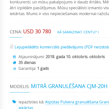
konkurenti, un mūsu pakalpojums ir daudz ērtāks. Mēs
ātri izpildām pasūtījumus. Mūsu speciālisti izmanto vi
iekārtas. Mums ir viss nepieciešamais modernai ražošan
USD 30 780
CENA:
KĀ SAMAZINAT CENTU?
Lejupielādēts komerciāls piedāvājums (PDF neizdod
Atjauninājumi:
2018. gada 10. oktobris. oktobris
35 dienas
Garantija:
1 gads
MITRĀ GRANULĒŠANA CJM-20H
MODELIS:
Iepazīsties kā:
Atpūtas
Pulvera granulēšana
Gran
iekārtas