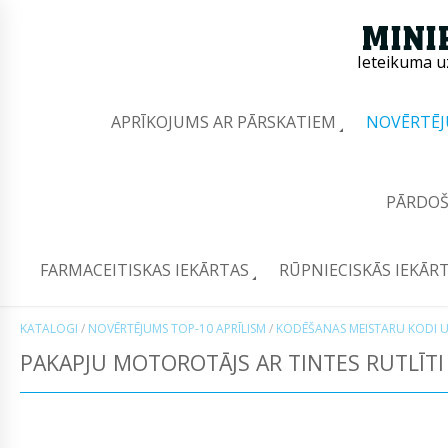
Ieteikuma u
APRĪKOJUMS AR PĀRSKATIEM
NOVĒRTĒJ
PĀRDOŠ
FARMACEITISKAS IEKĀRTAS
RŪPNIECISKĀS IEKĀR
KATALOGI
/
NOVĒRTĒJUMS TOP-10 APRĪLISM
/
KODĒŠANAS MEISTARU KODI 
PAKAPJU MOTOROTĀJS AR TINTES RUTLĪTI