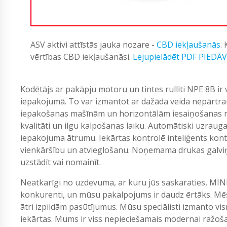
ASV aktivi attīstās jauka nozare -
CBD iekļaušanās
.
vērtības CBD iekļaušanāsi.
Lejupielādēt PDF PIEDĀ
Kodētājs ar pakāpju motoru un tintes rullīti NPE 8B i
iepakojumā. To var izmantot ar dažāda veida nepārtr
iepakošanas mašīnām un horizontālām iesaiņošanas m
kvalitāti un ilgu kalpošanas laiku. Automātiski uzra
iepakojuma ātrumu. Iekārtas kontrolē inteliģents kontr
vienkāršību un atvieglošanu. Noņemama drukas galviņa 
uzstādīt vai nomainīt.
Neatkarīgi no uzdevuma, ar kuru jūs saskaraties, MIN
konkurenti, un mūsu pakalpojums ir daudz ērtāks. Mēs
ātri izpildām pasūtījumus. Mūsu speciālisti izmanto vi
iekārtas. Mums ir viss nepieciešamais modernai ražošan