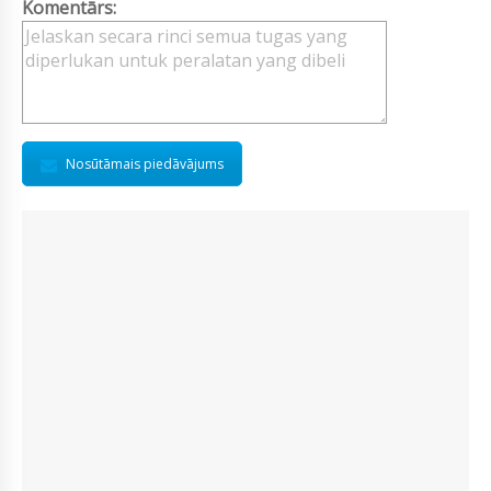
Komentārs:
Nosūtāmais piedāvājums