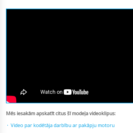
Mēs iesakām apskatīt citus šī modeļa videoklipus:
Video par kodētāja darbību ar pakāpju motoru