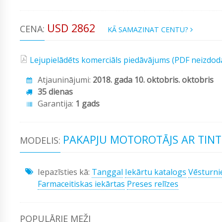
USD 2862
CENA:
KĀ SAMAZINAT CENTU?
Lejupielādēts komerciāls piedāvājums (PDF neizdod
Atjauninājumi:
2018. gada 10. oktobris. oktobris
35 dienas
Garantija:
1 gads
PAKAPJU MOTOROTĀJS AR TINTE
MODELIS:
Iepazīsties kā:
Tanggal
Iekārtu katalogs
Vēsturni
Farmaceitiskas iekārtas
Preses relīzes
POPULĀRIE MEŽI