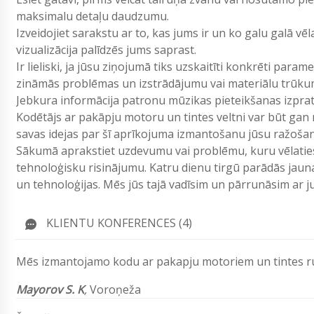
maksimalu detaļu daudzumu.
Izveidojiet sarakstu ar to, kas jums ir un ko galu galā vē
vizualizācija palīdzēs jums saprast.
Ir lieliski, ja jūsu ziņojumā tiks uzskaitīti konkrēti param
zināmās problēmas un izstrādājumu vai materiālu trūku
Jebkura informācija patronu mūzikas pieteikšanas izpr
Kodētājs ar pakāpju motoru un tintes veltni var būt gan n
savas idejas par šī aprīkojuma izmantošanu jūsu ražošan
Sākumā aprakstiet uzdevumu vai problēmu, kuru vēlaties 
tehnoloģisku risinājumu. Katru dienu tirgū parādās jau
un tehnoloģijas. Mēs jūs tajā vadīsim un pārrunāsim ar
KLIENTU KONFERENCES (4)
Mēs izmantojamo kodu ar pakapju motoriem un tintes rulī
Mayorov S. K
,
Voroņeža