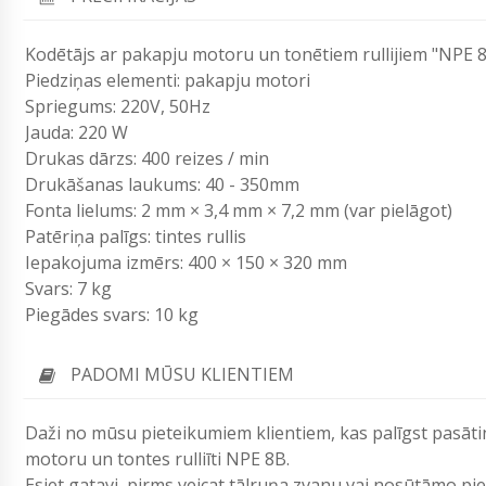
Kodētājs ar pakapju motoru un tonētiem rullijiem "NPE 
Piedziņas elementi: pakapju motori
Spriegums: 220V, 50Hz
Jauda: 220 W
Drukas dārzs: 400 reizes / min
Drukāšanas laukums: 40 - 350mm
Fonta lielums: 2 mm × 3,4 mm × 7,2 mm (var pielāgot)
Patēriņa palīgs: tintes rullis
Iepakojuma izmērs: 400 × 150 × 320 mm
Svars: 7 kg
Piegādes svars: 10 kg
PADOMI MŪSU KLIENTIEM
Daži no mūsu pieteikumiem klientiem, kas palīgst pasā
motoru un tontes rulliīti NPE 8B.
Esiet gatavi, pirms veicat tālruņa zvanu vai nosūtāmo p