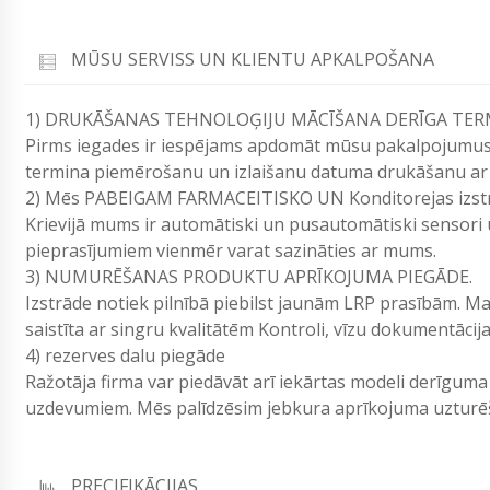
MŪSU SERVISS UN KLIENTU APKALPOŠANA
1) DRUKĀŠANAS TEHNOLOĢIJU MĀCĪŠANA DERĪGA TE
Pirms iegades ir iespējams apdomāt mūsu pakalpojumu
termina piemērošanu un izlaišanu datuma drukāšanu ar 
2) Mēs PABEIGAM FARMACEITISKO UN Konditorejas izst
Krievijā mums ir automātiski un pusautomātiski sensori
pieprasījumiem vienmēr varat sazināties ar mums.
3) NUMURĒŠANAS PRODUKTU APRĪKOJUMA PIEGĀDE.
Izstrāde notiek pilnībā piebilst jaunām LRP prasībām. M
saistīta ar singru kvalitātēm Kontroli, vīzu dokumentāci
4) rezerves dalu piegāde
Ražotāja firma var piedāvāt arī iekārtas modeli derīgum
uzdevumiem. Mēs palīdzēsim jebkura aprīkojuma uzturēš
PRECIFIKĀCIJAS