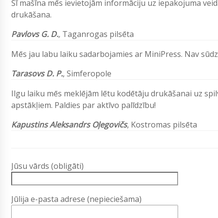
Šī mašīna mēs ievietojām informāciju uz iepakojuma veida
drukāšana.
Pavlovs G. D.
,
Taganrogas pilsēta
Mēs jau labu laiku sadarbojamies ar MiniPress. Nav sūdz
Tarasovs D. P.
,
Simferopole
Ilgu laiku mēs meklējām lētu kodētāju drukāšanai uz spil
apstākļiem. Paldies par aktīvo palīdzību!
Kapustins Aleksandrs Oļegovičs
, Kostromas pilsēta
Jūsu vārds (obligāti)
Jūlija e-pasta adrese (nepieciešama)