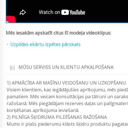
Mēs iesakām apskatīt citus šī modeļa videoklipus:
Uzpildes ekārtu izpētes pārskats
MŪSU SERVISS UN KLIENTU APKALPOŠANA
1) APMĀCĪBA AR MAŠĪNU VEIDOŠANU UN UZKOPŠANU.
Visiem klientiem, kas iegādājušies aprīkojumu, mēs pied
pamatiem. Mēs veicam konsultācijas pa tālruni un saraks
ražošanā. Mēs piegādājam rezerves daļas un palīgmateri
korķēšanas aprīkojuma ieviešanā.
2) PILNĪGA ŠĶIDRUMA PILDĪŠANAS RAŽOŠANA.
Mums ir plašs piederumu klāsts šķidru produktu pagatavo