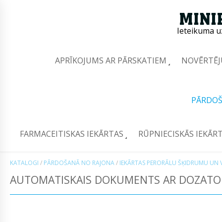
Ieteikuma u
APRĪKOJUMS AR PĀRSKATIEM
NOVĒRTĒJ
PĀRDOŠ
FARMACEITISKAS IEKĀRTAS
RŪPNIECISKĀS IEKĀR
KATALOGI
/
PĀRDOŠANĀ NO RAJONA
/
IEKĀRTAS PERORĀLU ŠĶIDRUMU UN V
AUTOMATISKAIS DOKUMENTS AR DOZATOR