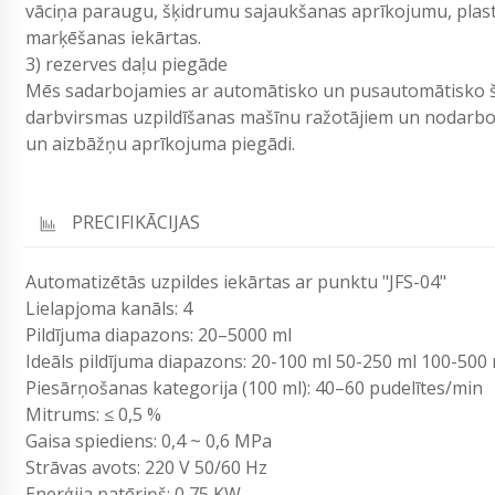
vāciņa paraugu, šķidrumu sajaukšanas aprīkojumu, plastm
marķēšanas iekārtas.
3) rezerves daļu piegāde
Mēs sadarbojamies ar automātisko un pusautomātisko š
darbvirsmas uzpildīšanas mašīnu ražotājiem un nodarbo
un aizbāžņu aprīkojuma piegādi.
PRECIFIKĀCIJAS
Automatizētās uzpildes iekārtas ar punktu "JFS-04"
Lielapjoma kanāls: 4
Pildījuma diapazons: 20–5000 ml
Ideāls pildījuma diapazons: 20-100 ml 50-250 ml 100-500
Piesārņošanas kategorija (100 ml): 40–60 pudelītes/min
Mitrums: ≤ 0,5 %
Gaisa spiediens: 0,4 ~ 0,6 MPa
Strāvas avots: 220 V 50/60 Hz
Enerģija patēriņš: 0,75 KW