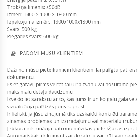
Trokšņa līmenis: ≤50dB
Izmēri: 1400 × 1000 × 1800 mm
Iepakojuma izmērs: 1300x1000x1800 mm
Svars: 500 kg
Piegādes svars: 600 kg
PADOMI MŪSU KLIENTIEM
Daži no mūsu pieteikumiem klientiem, lai palīgtu patreizē
dokumentu.
Esiet gatavi, pirms veicat tālruņa zvanu vai nosūtāmo p
maksimalu detaļu daudzumu.
Izveidojiet sarakstu ar to, kas jums ir un ko galu galā vē
vizualizācija palīdzēs jums saprast.
Ir lieliski, ja jūsu ziņojumā tiks uzskaitīti konkrēti param
zināmās problēmas un izstrādājumu vai materiālu trūku
Jebkura informācija patronu mūzikas pieteikšanas izpr
Automatiskais dokuments ar dozatoru var būt gan neatkar