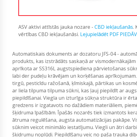
ASV aktivi attīstās jauka nozare -
CBD iekļaušanās
.
vērtības CBD iekļaušanāsi.
Lejupielādēt PDF PIEDĀ
Automatiskais dokuments ar dozatoru JFS-04 - automāt
produkts, kas izstrādāts saskaņā ar vismodernākajām t
aprīkota ar SS316L augstspiediena pārvietošanas sūkni
labi der pudeļu krāvējam un korķēšanas aprīkojumam. I
tirgū, pesticīdu ražošanā, ķīmiskajā, pārtikas un kosmē
ar liela tilpuma tilpuma sūkni, kas ļauj piepildīt ar augs
piepildīšanai. Viegla un izturīga sūkņa struktūra ir ērta
gredzens ir izgatavots no dažādiem materiāliem, piemēra
šķidruma īpašībām. Īpašās nozarēs tiek izmantots ker
ātruma regulēšana, augsta automatizācijas pakāpe. Vis
sūknim veicot minimālo iestatījumu. Viegli un ātri darb
šķidrumu noplūdi. Piepildīšanu veic no paša trauka di