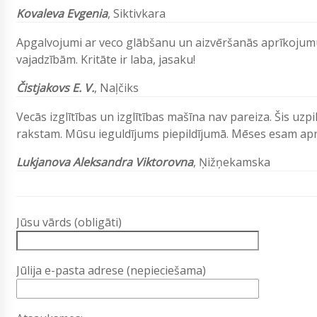
Kovaleva Evgenia
, Siktivkara
Apgalvojumi ar veco glābšanu un aizvēršanās aprīkojumu 
vajadzībām. Kritāte ir laba, jasaku!
Čistjakovs E. V.
, Naļčiks
Vecās izglītības un izglītības mašīna nav pareiza. Šis uzp
rakstam. Mūsu ieguldījums piepildījumā. Mēses esam aprī
Lukjanova Aleksandra Viktorovna
, Ņižņekamska
Jūsu vārds (obligāti)
Jūlija e-pasta adrese (nepieciešama)