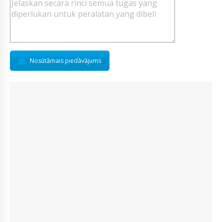
Nosūtāmais piedāvājums