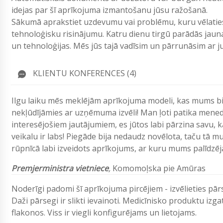
idejas par šī aprīkojuma izmantošanu jūsu ražošanā.
Sākumā aprakstiet uzdevumu vai problēmu, kuru vēlaties 
tehnoloģisku risinājumu. Katru dienu tirgū parādās jau
un tehnoloģijas. Mēs jūs tajā vadīsim un pārrunāsim ar
KLIENTU KONFERENCES (4)
Ilgu laiku mēs meklējām aprīkojuma modeli, kas mums bija
nekļūdījāmies ar uzņēmuma izvēli! Man ļoti patika menedže
interesējošiem jautājumiem, es jūtos labi pārzina savu, 
veikalu ir labs! Piegāde bija nedaudz novēlota, taču tā m
rūpnīcā labi izveidots aprīkojums, ar kuru mums palīdzēj
Premjerministra vietniece
,
Komomoļska pie Amūras
Noderīgi padomi šī aprīkojuma pircējiem - izvēlieties pārs
Daži pārsegi ir slikti ievainoti. Medicīnisko produktu izg
flakonos. Viss ir viegli konfigurējams un lietojams.