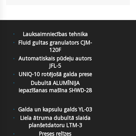
Lauksaimniecības tehnika
Fluid gultas granulators CJM-
120F
Automatiskais pūdeļu autors
JFL-5
UNIQ-10 rotējošā galda prese
Dubultā ALUMĪNIJA
iepazīšanas mašīna SHWD-28
Galda un kapsulu galds YL-03
Liela ātruma dubultā slaida
planšetdatoru LTM-3
Preses relīzes