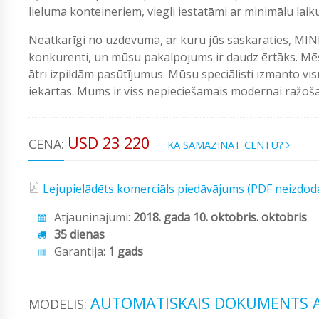
lieluma konteineriem, viegli iestatāmi ar minimālu laik
Neatkarīgi no uzdevuma, ar kuru jūs saskaraties, MIN
konkurenti, un mūsu pakalpojums ir daudz ērtāks. Mēs
ātri izpildām pasūtījumus. Mūsu speciālisti izmanto vi
iekārtas. Mums ir viss nepieciešamais modernai ražošan
USD 23 220
CENA:
KĀ SAMAZINAT CENTU?
Lejupielādēts komerciāls piedāvājums (PDF neizdod
Atjauninājumi:
2018. gada 10. oktobris. oktobris
35 dienas
Garantija:
1 gads
AUTOMATISKAIS DOKUMENTS A
MODELIS: