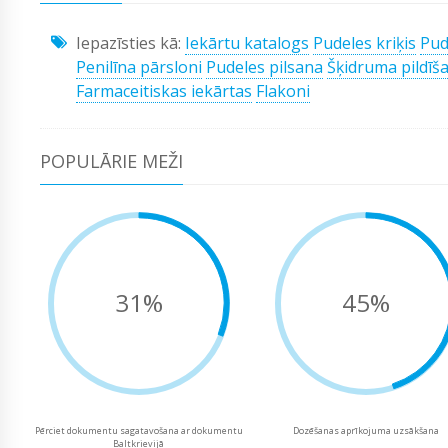
Iepazīsties kā:
Iekārtu katalogs
Pudeles kriķis
Pude
Penilīna pārsloni
Pudeles pilsana
Šķidruma pildīš
Farmaceitiskas iekārtas
Flakoni
POPULĀRIE MEŽI
31%
45%
Pērciet dokumentu sagatavošana ar dokumentu
Dozēšanas aprīkojuma uzsākšana
Baltkrievijā