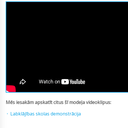
Mēs iesakām apskatīt citus šī modeļa videoklipus:
Labklājības skolas demonstrācija