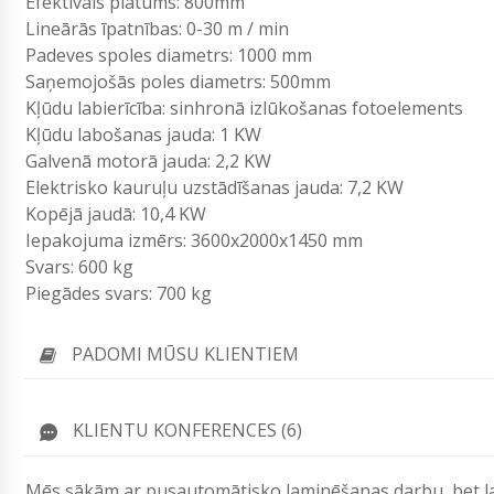
Efektīvais platums: 800mm
Lineārās īpatnības: 0-30 m / min
Padeves spoles diametrs: 1000 mm
Saņemojošās poles diametrs: 500mm
Kļūdu labierīcība: sinhronā izlūkošanas fotoelements
Kļūdu labošanas jauda: 1 KW
Galvenā motorā jauda: 2,2 KW
Elektrisko kauruļu uzstādīšanas jauda: 7,2 KW
Kopējā jaudā: 10,4 KW
Iepakojuma izmērs: 3600x2000x1450 mm
Svars: 600 kg
Piegādes svars: 700 kg
PADOMI MŪSU KLIENTIEM
KLIENTU KONFERENCES (6)
Mēs sākām ar pusautomātisko laminēšanas darbu, bet laik