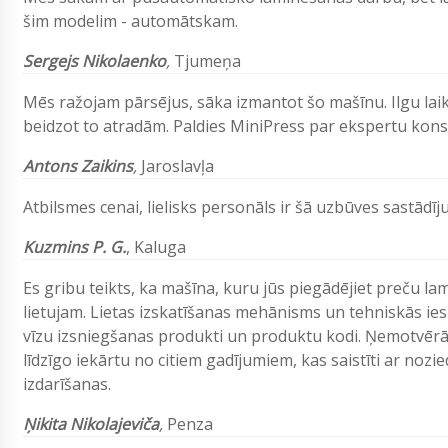
šim modelim - automātskam.
Sergejs Nikolaenko
,
Tjumeņa
Mēs ražojam pārsējus, sāka izmantot šo mašīnu. Ilgu la
beidzot to atradām. Paldies MiniPress par ekspertu konsu
Antons Zaikins
,
Jaroslavļa
Atbilsmes cenai, lielisks personāls ir šā uzbūves sastādī
Kuzmins P. G.
, Kaluga
Es gribu teikts, ka mašīna, kuru jūs piegādējiet preču la
lietujam. Lietas izskatīšanas mehānisms un tehniskās ies
vīzu izsniegšanas produkti un produktu kodi. Ņemotvērā
līdzīgo iekārtu no citiem gadījumiem, kas saistīti ar no
izdarīšanas.
Ņikita Nikolajeviča
,
Penza