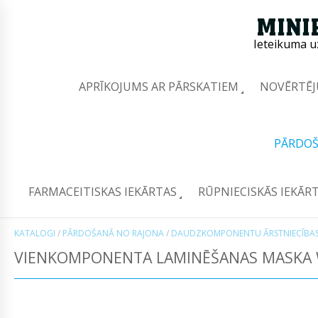
Ieteikuma u
APRĪKOJUMS AR PĀRSKATIEM
NOVĒRTĒJ
PĀRDOŠ
FARMACEITISKAS IEKĀRTAS
RŪPNIECISKĀS IEKĀR
KATALOGI
/
PĀRDOŠANĀ NO RAJONA
/
DAUDZKOMPONENTU ĀRSTNIECĪBAS
VIENKOMPONENTA LAMINĒŠANAS MASKA