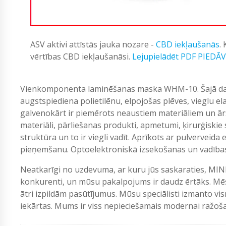
ASV aktivi attīstās jauka nozare -
CBD iekļaušanās
.
vērtības CBD iekļaušanāsi.
Lejupielādēt PDF PIEDĀ
Vienkomponenta laminēšanas maska WHM-10. Šajā dau
augstspiediena polietilēnu, elpojošas plēves, vieglu ela
galvenokārt ir piemērots neaustiem materiāliem un ā
materiāli, pārliešanas produkti, apmetumi, ķirurģiskie sp
struktūra un to ir viegli vadīt. Aprīkots ar pulvervei
pieņemšanu. Optoelektroniskā izsekošanas un vadības 
Neatkarīgi no uzdevuma, ar kuru jūs saskaraties, MIN
konkurenti, un mūsu pakalpojums ir daudz ērtāks. Mēs
ātri izpildām pasūtījumus. Mūsu speciālisti izmanto vi
iekārtas. Mums ir viss nepieciešamais modernai ražošan