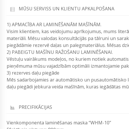
MŪSU SERVISS UN KLIENTU APKALPOŠANA
1) APMACĪBA AR LAMINĒŠANĀM MAŠĪNĀM.
Visim klientiem, kas veidojumu aprīkojumus, mums lite
materiāli. Mēsu valodas konsultācijās pa tālruni un sara
piegādāmie rezervē daļas un palegmateriālus. Mēsas dzie
2) PABEIGTU MAŠĪNU RAŽOŠANU LAMINĒŠANAI.
Vēstuļu vairākums modeļos, no kuriem notiek automatis
pieņēmuma mūsu vajadzībām optimāli izmantojamie pakalp
3) rezerves daļu piegāde
Mēs sadarbojamies ar automātisko un pusautomātisko l
daļu piegādi jebkura veida mašīnām, kuras iegādātas 
PRECIFIKĀCIJAS
Vienkomponenta laminēšanas maska “WHM-10”