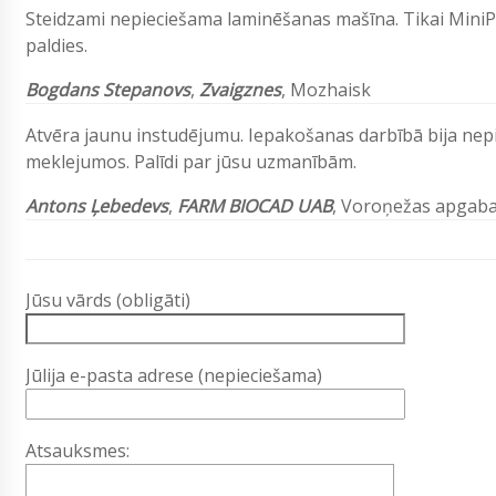
Steidzami nepieciešama laminēšanas mašīna. Tikai MiniPr
paldies.
Bogdans Stepanovs
,
Zvaigznes
, Mozhaisk
Atvēra jaunu instudējumu. Iepakošanas darbībā bija nepi
meklejumos. Palīdi par jūsu uzmanībām.
Antons Ļebedevs
,
FARM BIOCAD UAB
, Voroņežas apgaba
Jūsu vārds (obligāti)
Jūlija e-pasta adrese (nepieciešama)
Atsauksmes: