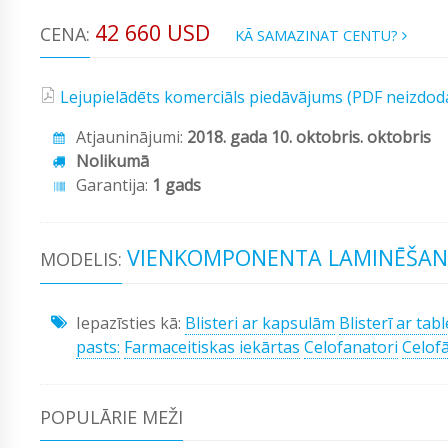
42 660 USD
CENA:
KĀ SAMAZINAT CENTU?
Lejupielādēts komerciāls piedāvājums (PDF neizdod
Atjauninājumi:
2018. gada 10. oktobris. oktobris
Nolikumā
Garantija:
1 gads
VIENKOMPONENTA LAMINĒŠAN
MODELIS:
Iepazīsties kā:
Blisteri ar kapsulām
Blisterī ar tab
pasts:
Farmaceitiskas iekārtas
Celofanatori
Celof
POPULĀRIE MEŽI