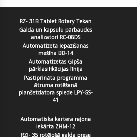
RZ- 31B Tablet Rotary Tekan
Galda un kapsulu pārbaudes
analizatori RC-08DS
Automatizētā iepazīšanas
mešīna BD-14
Automatizētās Ģipša
pārklasifikācijas līnija
Pastiprināta programma
ātruma rotēšanā
planšetdatora spiede LPY-GS-
41
Automatiska kartera rajona
iekārta ZHM-12
RZJ- 35 rotējošā galda prese