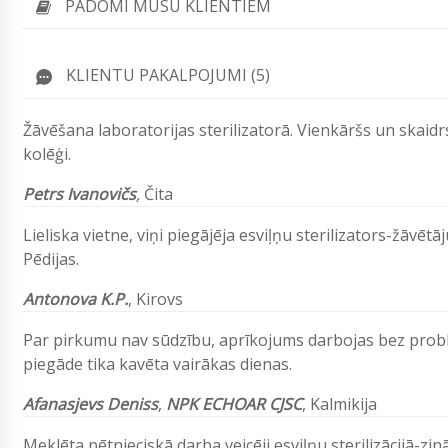
PADOMI MŪSU KLIENTIEM
KLIENTU PAKALPOJUMI (5)
Žāvēšana laboratorijas sterilizatorā. Vienkāršs un skaid
kolēģi.
Petrs Ivanovičs
,
Čita
Lieliska vietne, viņi piegājēja esviļņu sterilizators-žāvēt
Pēdijas.
Antonova
K.P.
,
Kirovs
Par pirkumu nav sūdzību, aprīkojums darbojas bez problē
piegāde tika kavēta vairākas dienas.
Afanasjevs Deniss
,
NPK ECHOAR CJSC
,
Kalmikija
Meklēta pētnieciskā darba veicēji esviļņu sterilizācijā-zinā