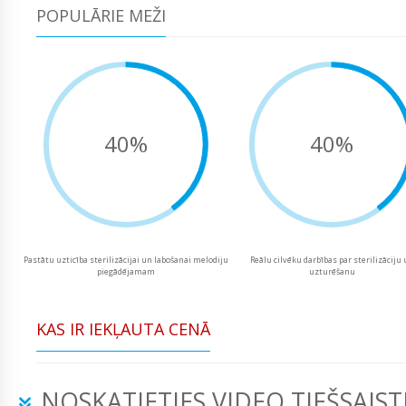
POPULĀRIE MEŽI
40%
40%
Pastātu uzticība sterilizācijai un labošanai melodiju
Reālu cilvēku darbības par sterilizāciju
piegādējamam
uzturēšanu
KAS IR IEKĻAUTA CENĀ
NOSKATIETIES VIDEO TIEŠSAIST