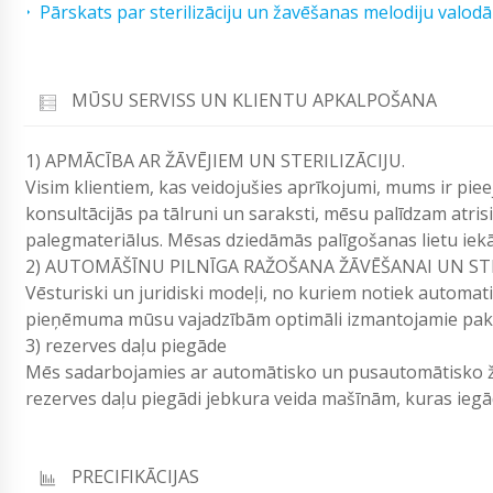
Pārskats par sterilizāciju un žavēšanas melodiju valodā
MŪSU SERVISS UN KLIENTU APKALPOŠANA
1) APMĀCĪBA AR ŽĀVĒJIEM UN STERILIZĀCIJU.
Visim klientiem, kas veidojušies aprīkojumi, mums ir pieej
konsultācijās pa tālruni un saraksti, mēsu palīdzam atri
palegmateriālus. Mēsas dziedāmās palīgošanas lietu iekār
2) AUTOMĀŠĪNU PILNĪGA RAŽOŠANA ŽĀVĒŠANAI UN STE
Vēsturiski un juridiski modeļi, no kuriem notiek automat
pieņēmuma mūsu vajadzībām optimāli izmantojamie pakalp
3) rezerves daļu piegāde
Mēs sadarbojamies ar automātisko un pusautomātisko žā
rezerves daļu piegādi jebkura veida mašīnām, kuras i
PRECIFIKĀCIJAS