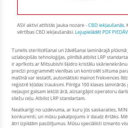
ASV aktivi attīstās jauka nozare -
CBD iekļaušanās
.
vērtības CBD iekļaušanāsi.
Lejupielādēt PDF PIEDĀ
Tunelis sterilizēšanai un žāvēšanai laminārajā plūsmā
uzlabojošās tehnoloģijas, pilnībā atbilst LRP standarta 
ir aprīkots ar Mitsubishi šķidro kristālu skārienekrān
precīzi programmēt vienības un kontrolēt siltuma par
mašīnā var iestatīt, automātiski mainot frekvences lī
reģistrē kļūdas trauksmi. Pilnīga 100 klases laminārās
neļaujot gaisam iekļūt ārā, aizsargājot operatoru darb
sliežu ceļu. Atbilst LRP standartam.
Neatkarīgi no uzdevuma, ar kuru jūs saskaraties, MIN
konkurenti, un mūsu pakalpojums ir daudz ērtāks. Mēs
ātri izpildām pasūtījumus. Mūsu speciālisti izmanto vi