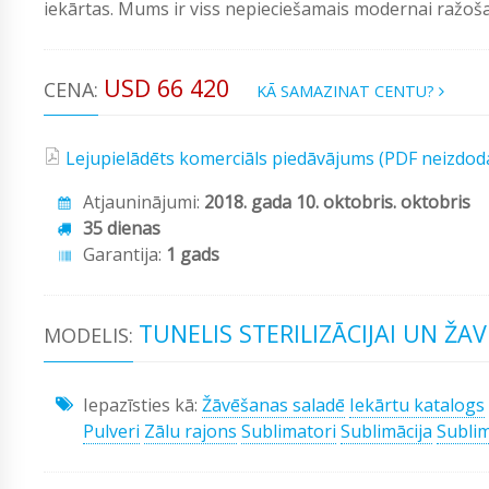
iekārtas. Mums ir viss nepieciešamais modernai ražošan
USD 66 420
CENA:
KĀ SAMAZINAT CENTU?
Lejupielādēts komerciāls piedāvājums (PDF neizdod
Atjauninājumi:
2018. gada 10. oktobris. oktobris
35 dienas
Garantija:
1 gads
TUNELIS STERILIZĀCIJAI UN ŽA
MODELIS:
Iepazīsties kā:
Žāvēšanas saladē
Iekārtu katalogs
Pulveri
Zālu rajons
Sublimatori
Sublimācija
Sublim