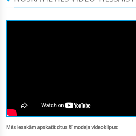
Mēs iesakām apskatīt citus šī modeļa videoklipus: