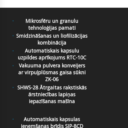
Mikrosfēru un granulu
tehnoloģijas pamati
Smidzināšanas un liofilizācijas
kombinācija
Automatiskais kapsulu
uzpildes aprīkojums RTC-10C
Vakuuma pulvera konveijers
ar virpuļplūsmas gaisa sūkni
ZK-06
SHWS-28 Ātrgaitas rakstiskās
ārstniecības lapiņas
iepazīšanas mašīna
Automatiskais kapsulas
ieņemšanas brīdis SJP-8CD