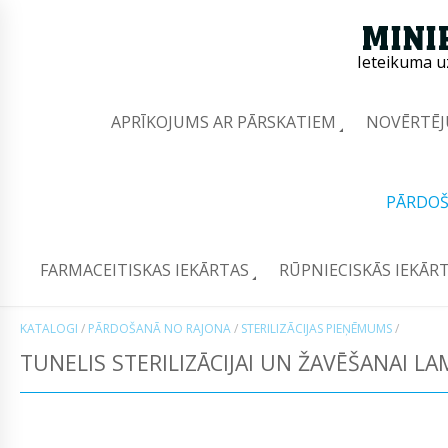
Ieteikuma u
APRĪKOJUMS AR PĀRSKATIEM
NOVĒRTĒJ
PĀRDOŠ
FARMACEITISKAS IEKĀRTAS
RŪPNIECISKĀS IEKĀR
KATALOGI
/
PĀRDOŠANĀ NO RAJONA
/
STERILIZĀCIJAS PIEŅĒMUMS
/
TUNELIS STERILIZĀCIJAI UN ŽAVĒŠANAI LA