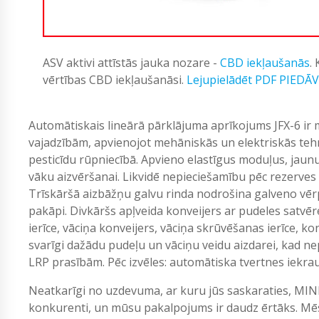
ASV aktivi attīstās jauka nozare -
CBD iekļaušanās
.
vērtības CBD iekļaušanāsi.
Lejupielādēt PDF PIEDĀ
Automātiskais lineārā pārklājuma aprīkojums JFX-6 ir m
vajadzībām, apvienojot mehāniskās un elektriskās tehn
pesticīdu rūpniecībā. Apvieno elastīgus moduļus, jaun
vāku aizvēršanai. Likvidē nepieciešamību pēc rezerve
Trīskāršā aizbāžņu galvu rinda nodrošina galveno vērp
pakāpi. Divkāršs apļveida konveijers ar pudeles satvērē
ierīce, vāciņa konveijers, vāciņa skrūvēšanas ierīce, konv
svarīgi dažādu pudeļu un vāciņu veidu aizdarei, kad ne
LRP prasībām. Pēc izvēles: automātiska tvertnes iekra
Neatkarīgi no uzdevuma, ar kuru jūs saskaraties, MIN
konkurenti, un mūsu pakalpojums ir daudz ērtāks. Mēs