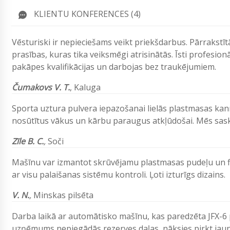
KLIENTU KONFERENCES (4)
Vēsturiski ir nepieciešams veikt priekšdarbus. Pārrakstī
prasības, kuras tika veiksmēgi atrisinātās. Īsti profesionā
pakāpes kvalifikācijas un darbojas bez traukējumiem.
Čumakovs V. T.
, Kaluga
Sporta uztura pulvera iepazošanai lielās plastmasas kan
nosūtītus vākus un kārbu paraugus atkļūdošai. Mēs sas
Zīle B. C.
,
Soči
Mašīnu var izmantot skrūvējamu plastmasas pudeļu un fl
ar visu palaišanas sistēmu kontroli. Ļoti izturīgs dizains.
V. N.
,
Minskas pilsēta
Darba laikā ar automātisko mašīnu, kas paredzēta JFX-6 p
uzņēmums nepiegādās rezerves daļas, nāksies pirkt jaun