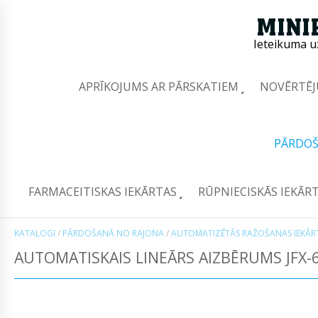
Ieteikuma u
APRĪKOJUMS AR PĀRSKATIEM
NOVĒRTĒJ
PĀRDOŠ
FARMACEITISKAS IEKĀRTAS
RŪPNIECISKĀS IEKĀR
KATALOGI
/
PĀRDOŠANĀ NO RAJONA
/
AUTOMATIZĒTĀS RAŽOŠANAS IEKĀR
AUTOMATISKAIS LINEĀRS AIZBĒRUMS JFX-