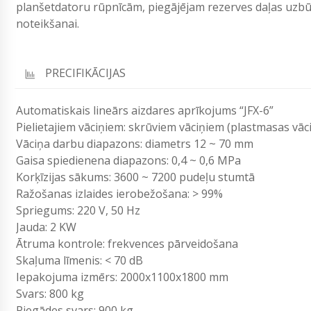
planšetdatoru rūpnīcām, piegājējam rezerves daļas uzb
noteikšanai.
PRECIFIKĀCIJAS
Automatiskais lineārs aizdares aprīkojums “JFX-6”
Pielietajiem vāciņiem: skrūviem vāciņiem (plastmasas vāci
Vāciņa darbu diapazons: diametrs 12 ~ 70 mm
Gaisa spiedienena diapazons: 0,4 ~ 0,6 MPa
Korķīzijas sākums: 3600 ~ 7200 pudeļu stumtā
Ražošanas izlaides ierobežošana: > 99%
Spriegums: 220 V, 50 Hz
Jauda: 2 KW
Ātruma kontrole: frekvences pārveidošana
Skaļuma līmenis: < 70 dB
Iepakojuma izmērs: 2000x1100x1800 mm
Svars: 800 kg
Piegādes svars: 900 kg