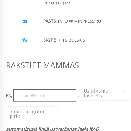
+7 985 364 3808
PASTS:
INFO @ MINPRESS.RU
SKYPE:
R. TSIBULSKIS
RAKSTIET MAMMAS
Uz sākumu
Es,
,
tāšnieks
,
Steidzami gribu
pirkt
automatiskajā līnijā uztveršanas ieeja jfx-6.