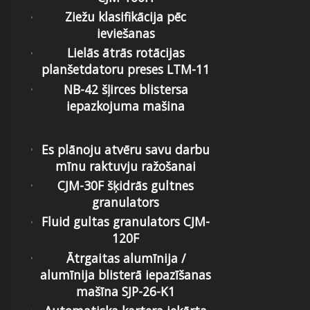
Ziežu klasifikācija pēc
ieviešanas
Lielās ātrās rotācijas
planšetdatoru preses LTM-11
NB-42 šļirces blistersa
iepazkojuma mašina
Es plānoju atvēru savu darbu
mīnu raktuvju ražošanai
CJM-30F šķidrās gultnes
granulators
Fluid gultas granulators CJM-
120F
Ātrgaitas alumīnija /
alumīnija blisterā iepazīšanas
mašīna SJP-26-K1