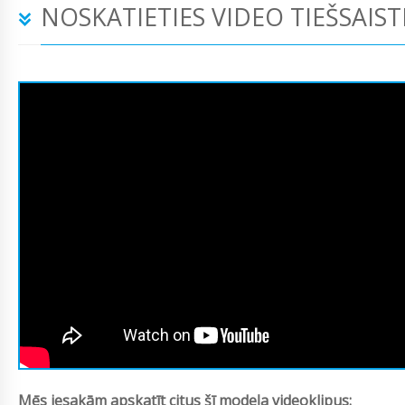
NOSKATIETIES VIDEO TIEŠSAIST
Mēs iesakām apskatīt citus šī modeļa videoklipus: