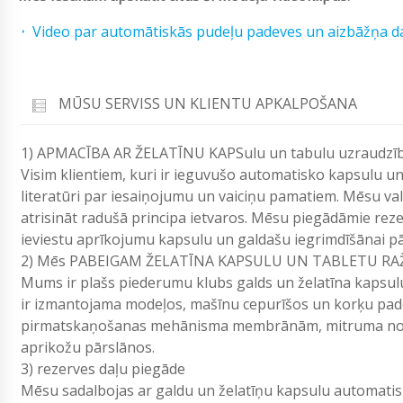
Video par automātiskās pudeļu padeves un aizbāžņa d
MŪSU SERVISS UN KLIENTU APKALPOŠANA
1) APMACĪBA AR ŽELATĪNU KAPSulu un tabulu uzraudzības
Visim klientiem, kuri ir ieguvušo automatisko kapsulu un
literatūri par iesaiņojumu un vaiciņu pamatiem. Mēsu val
atrisināt radušā principa ietvaros. Mēsu piegādāmie rez
ieviestu aprīkojumu kapsulu un galdašu iegrimdīšānai pār
2) Mēs PABEIGAM ŽELATĪNA KAPSULU UN TABLETU RA
Mums ir plašs piederumu klubs galds un želatīna kapsulu 
ir izmantojama modeļos, mašīnu cepurīšos un korķu pad
pirmatskaņošanas mehānisma membrānām, mitruma noņe
aprikožu pārslānos.
3) rezerves daļu piegāde
Mēsu sadalbojas ar galdu un želatīņu kapsulu automati