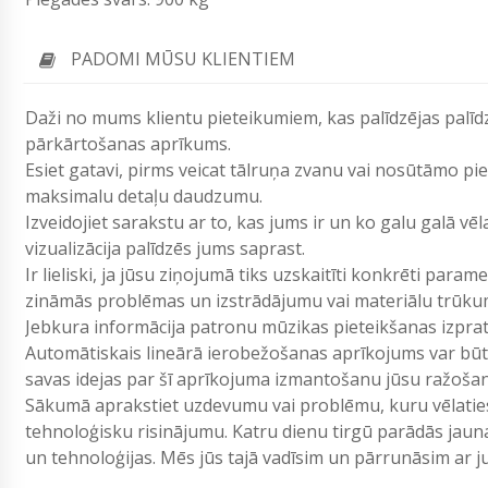
PADOMI MŪSU KLIENTIEM
Daži no mums klientu pieteikumiem, kas palīdzējas palī­dz
pārkārtošanas aprī­kums.
Esiet gatavi, pirms veicat tālruņa zvanu vai nosūtāmo p
maksimalu detaļu daudzumu.
Izveidojiet sarakstu ar to, kas jums ir un ko galu galā vē
vizualizācija palīdzēs jums saprast.
Ir lieliski, ja jūsu ziņojumā tiks uzskaitīti konkrēti param
zināmās problēmas un izstrādājumu vai materiālu trūku
Jebkura informācija patronu mūzikas pieteikšanas izpr
Automātiskais lineārā ierobežošanas aprīkojums var būt 
savas idejas par šī aprīkojuma izmantošanu jūsu ražošan
Sākumā aprakstiet uzdevumu vai problēmu, kuru vēlaties 
tehnoloģisku risinājumu. Katru dienu tirgū parādās jau
un tehnoloģijas. Mēs jūs tajā vadīsim un pārrunāsim ar