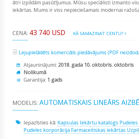
ātri izpildām pasūtījumus. Mūsu speciālisti izmanto vi
iekārtas. Mums ir viss nepieciešamais modernai ražošan
43 740 USD
CENA:
KĀ SAMAZINAT CENTU?
Lejupielādēts komerciāls piedāvājums (PDF neizdod
Atjauninājumi:
2018. gada 10. oktobris. oktobris
Nolikumā
Garantija:
1 gads
AUTOMATISKAIS LINEĀRS AIZBĒ
MODELIS:
Iepazīsties kā:
Kapsulas
Iekārtu katalogs
Pudeles 
Pudeles korporācija
Farmaceitiskas iekārtas
Uzpil