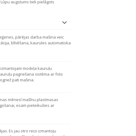
 Lūpu augstums tiek pielāgots
meģenes, pārējas darba mašina veic
ntācija, blīvēšana, kaurules automatiska
 izmantojam modeļa kauruļu
auruļu pagriešana sistēma ar foto
ogriež pati mašina.
ienas mēnesī mašīnu plastmasas
gošanai, esam pieteikušies ar
ijas. Es jau otro reizi izmantoju