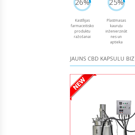
26%
25%
Kastīlijas
Plastmasas
farmaceitisko
kauruļu
produktu
inženierzināt
ražošanai
nes un
aptieka
JAUNS CBD KAPSULU BI