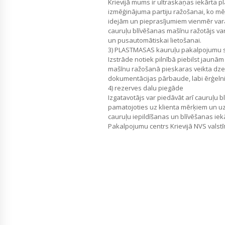
Krievijā mums ir ultraskaņas iekārta p
izmēģinājuma partiju ražošanai, ko mē
idejām un pieprasījumiem vienmēr vara
cauruļu blīvēšanas mašīnu ražotājs va
un pusautomātiskai lietošanai.
3) PLASTMASAS kauruļu pakalpojumu 
Izstrāde notiek pilnībā piebilst jaunā
mašīnu ražošanā pieskaras veikta dzel
dokumentācijas pārbaude, labi ērģeln
4) rezerves dalu piegāde
Izgatavotājs var piedāvāt arī cauruļu b
pamatojoties uz klienta mērķiem un u
cauruļu iepildīšanas un blīvēšanas ie
Pakalpojumu centrs Krievijā NVS valstī