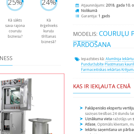
25%
24%
Atjauninājumi:
2018. gada 10. o
Nolikumā
Garantija:
1 gads
Kā sākts
Kā
sava rajona
ērģelnieks
couruļu
kuruļu
COURUĻU 
MODELIS:
biznesu?
tīrīšanas
biznesā?
PĀRDOŠANA
ZNESS
Iepazīsties kā:
Alumīnija
Iekārtu
Punduržubīte
Plastmasas kauri
Farmaceitiskas iekārtas
Krējum
KAS IR IEKĻAUTA CENĀ
Pakāpenisks ekspertu vertēj
saziņas tiesības 24 stundu lai
Uznākuma vieta
ražotājs un
Atlase
, Optimāls klientam, m
Iekārtu saņemšana un pārb