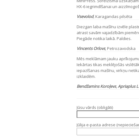
MiniPress. Šoreizisma uzskaņam
HX-6 iegrimdīšanai un aizzīmogoša
Vsevolod
,
Karagandas pilsēta
Diezgan laba mašīnu izvēle plast
atrast savām vajadzībām piemērotu 
Piegāde notika laikā. Paldies.
Vincents Orlovs
, Petrozavodska
Mēs meklāmam jauku aprīkojumu 
Iekārtas tikas meklējošās vislēt
iepazīšanas mašīnu, virkņu netikas
izklaidēm.
Bendžamins Koroļevs
,
Apriaplus 
Jūsu vārds (obligāti)
Jūlija e-pasta adrese (nepiecieš