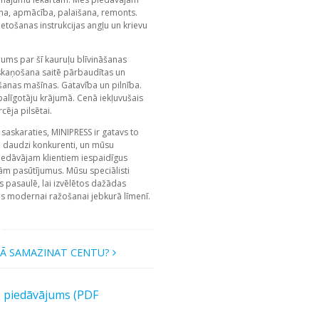
ana, apmācība, palaišana, remonts.
etošanas instrukcijas angļu un krievu
ums par šī kauruļu blīvināšanas
tskaņošana saitē pārbaudītas un
šanas mašīnas. Gatavība un pilnība.
alīgotāju krājumā. Cenā iekļuvušais
cēja pilsētai.
saskaraties, MINIPRESS ir gatavs to
 daudzi konkurenti, un mūsu
iedāvājam klientiem iespaidīgus
dām pasūtījumus. Mūsu speciālisti
 pasaulē, lai izvēlētos dažādas
is modernai ražošanai jebkurā līmenī.
Ā SAMAZINAT CENTU?
s piedāvājums (PDF