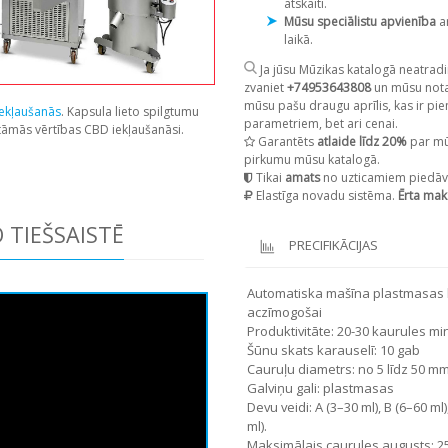
atskaiti.
Mūsu speciālistu apvienība
a
laikā.
Ja jūsu Mūzikas katalogā neatradi
zvaniet
+74953643808
un mūsu notai
mūsu pašu draugu aprīlis, kas ir pie
ekļaušanās
. Kapsula lieto spilgtumu
parametriem, bet ari cenai.
itāmās vērtības CBD iekļaušanāsi.
Garantēts
atlaide līdz 20%
par mū
pirkumu mūsu katalogā.
Tikai
amats
no uzticamiem piedāv
Elastīga novadu sistēma.
Ērta mak
 TIEŠSAISTĒ
PRECIFIKĀCIJAS
Automatiska mašīna plastmasas k
aczīmogošai
Produktivitāte: 20-30 kaurules mi
Šūnu skats karauselī: 10 gab
Cauruļu diametrs: no 5 līdz 50 m
Galviņu gali: plastmasas
Devu veidi: A (3–30 ml), B (6–60 ml)
ml).
Maksimālais caurules augusts: 