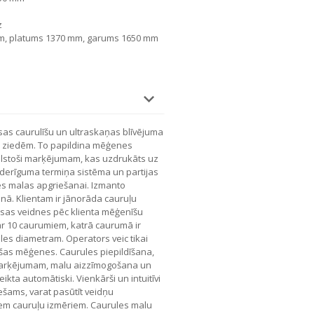
z
mm, platums 1370 mm, garums 1650 mm
s caurulīšu un ultraskaņas blīvējuma
n ziedēm. To papildina mēģenes
tbilstoši marķējumam, kas uzdrukāts uz
derīguma termiņa sistēma un partijas
es malas apgriešanai. Izmanto
anā. Klientam ir jānorāda cauruļu
asas veidnes pēc klienta mēģenīšu
 ar 10 caurumiem, katrā caurumā ir
les diametram. Operators veic tikai
ukšas mēģenes. Caurules piepildīšana,
a marķējumam, malu aizzīmogošana un
kta automātiski. Vienkārši un intuitīvi
ešams, varat pasūtīt veidņu
iem cauruļu izmēriem. Caurules malu