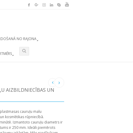
RDOŠANĀ NO RAJONA
RTMĒRS
U AIZBILDNIECĪBAS UN
 plastmasas cauruļu malu
 un kosmētikas rūpniecībā.
 minūtē. Izmantoto cauruļu diametrs ir
ums ir 250 mm. Ideāli piemērots
ģinājumu iekārtām. Mēs piedāvājam