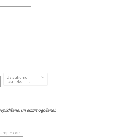
Uz sākumu
,
tāšnieks
,
epildīšanai un aizzīmogošanai.