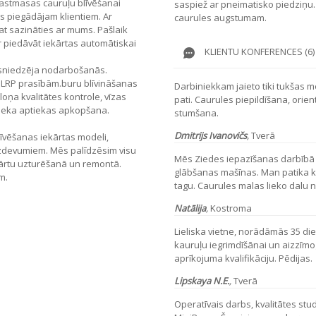
lastmasas cauruļu blīvēšanai
saspiež ar pneimatisko piedziņu.
s piegādājam klientiem. Ar
caurules augstumam.
t sazināties ar mums. Pašlaik
r piedāvāt iekārtas automātiskai
KLIENTU KONFERENCES (6)
sniedzēja nodarbošanās.
m LRP prasībām.buru blīvināšanas
Darbiniekkam jaieto tiki tukšas 
oņa kvalitātes kontrole, vīzas
pati. Caurules piepildīšana, orie
ieka aptiekas apkopšana.
stumšana.
Dmitrijs Ivanovičs
,
Tverā
līvēšanas iekārtas modeli,
zdevumiem. Mēs palīdzēsim visu
Mēs Ziedes iepazīšanas darbībā
kārtu uzturēšanā un remontā.
glābšanas mašīnas. Man patika k
m.
tagu. Caurules malas lieko dalu n
Natālija
,
Kostroma
Lieliska vietne, norādāmās 35 d
kauruļu iegrimdīšānai un aizzīmo
aprīkojuma kvalifikāciju. Pēdijas.
Lipskaya N.E.
,
Tverā
Operatīvais darbs, kvalitātes stud