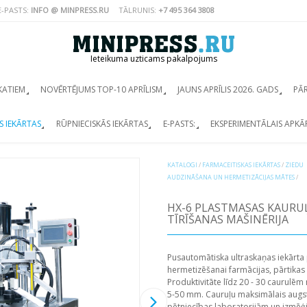
E-PASTS:
INFO @ MINPRESS.RU
TĀLRUNIS:
+7 495 364 3808
Ieteikuma uzticams pakalpojums
KATIEM
NOVĒRTĒJUMS TOP-10 APRĪLISM
JAUNS APRĪLIS 2026. GADS
PĀ
S IEKĀRTAS
RŪPNIECISKĀS IEKĀRTAS
E-PASTS:
EKSPERIMENTĀLAIS APKĀ
KATALOGI
/
FARMACEITISKAS IEKĀRTAS
/
ZIEDU
AUDZINĀŠANA UN HERMETIZĀCIJAS MĀTES
/
HX-6 PLASTMASAS KAURUĻ
TĪRĪŠANAS MAŠINĒRIJA
Pusautomātiska ultraskaņas iekārta
hermetizēšanai farmācijas, pārtikas
Produktivitāte līdz 20 - 30 caurulēm
5-50 mm. Cauruļu maksimālais augst
pētniecības laboratorijām un izmē