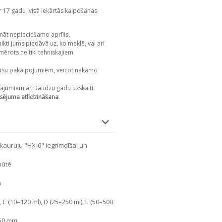
r 17 gadu
visā iekārtās kalpošanas
nāt nepieciešamo aprīlis,
kti jums piedāvā uz, ko meklē, vai ari
mērots ne tiki tehniskajiem
su pakalpojumiem, veicot nakamo
ājumiem ar Daudzu gadu uzskaiti.
sējuma atlīdzināšana
.
auruļu "HX-6" iegrimdīšai un
nūtē
m
, C (10–120 ml), D (25–250 ml), E (50–500
250 mm