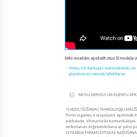
Mēs iesakām apskatīt citus šī modeļa v
Video, kā darbojas automātiskās u
plastmasas cauruļu blīvēšanai
MŪSU SERVISS UN KLIENTU AP
1) VEIDU ŠŪŠANAS TEHNOLOĢIJU MĀCĪ
Pirms iegades ir iespējams apdomāt 
pārbaude. Vēsturiskās komunikācijas
ierīkošanas ērģeļveidošana ar pilnu p
2) PILNĪGA FARMACEITISKAS RAŽOŠANA