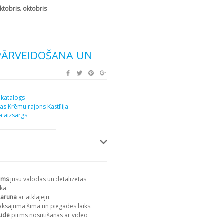
ktobris. oktobris
PĀRVEIDOŠANA UN
 katalogs
las
Krēmu rajons
Kastīlija
a aizsargs
ums
jūsu valodas un detalizētās
kā.
saruna
ar atklājēju.
aksājuma šima un piegādes laiks.
aude
pirms nosūtīšanas ar video