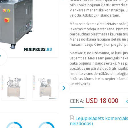
pilnu pakalpojumu klāstu: uzstādīš
Vienkārša mehāniskā konstrukcija. Li
valodā. Atbilst LRP standartam.
Mēss sniedzams detalizētais norādīj
iekārtas modeļa iestatīšana. Pirma
pārbaudītas plastmasas kauruļu tīrī
Mēnes nolikumā labajam detaļu un p
muitas muzejs Krievijā un piegādi pir
Neatkarīgi no uzdevuma, ar kuru jūs 
uzņemties. Mēs esam jaudīgāki nekā
pakalpojums ir daudz ērtāks. Mēs p
apstākļus un pārsteidzoši ātri izpil
izmanto vismodernākās tehnoloģijas
iekārtas. Mums ir viss nepieciešama
Un vēl vairāk.
USD 18 000
CENA:
K
Lejupielādēts komerciāl
neizdodas)