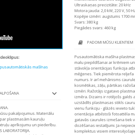
Ultraskaņas precizitāte: 20 kHz
Motora jauda: 2,0 kW, 220 V, 50 H
Kopējie izmēri: augstums 1700 
Svars: 380 kg
Piegādes svars: 460 kg
PADOMI MŪSU KLIENTIEM
Pusautomātiska mašīna plastmasa
ideoklipus:
malu piepildīšanai ar krēmiem u
n pusautomātiskās mašīnas
stāvokļa orientācijas funkcija a
mēģenes. Tiek piemērota reljefa 
numurs. Ir arī mehānisms caurul
kosmētikas, zāļu, pārtikas ražoš
izmēri. Ražotājs izgatavo plastm
KALPOŠANA
izmēra. Dizains ir rotējošs galds
uzstādīts plastmasas stikls cauru
ŠANA.
vienu funkciju - glāzēs ievieto t
mūsu pakalpojumus. Materiālu
orientācija atbilstoši fotoattēl
 par plastmasām kauruļu
gatavās caurules izmešana tiek vei
atruļu aprīkojumu un piederību.
dozēšanas iestatījumi. Ja nepieci
S LABORATORIJA.
komplektus visiem interesējošaj