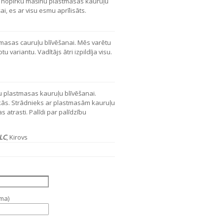
 nopirku mašīnu plastmasas kauruļu
i, es ar visu esmu aprīlisāts.
masas cauruļu blīvēšanai. Mēs varētu
variantu. Vadītājs ātri izpildīja visu.
plastmasas kauruļu blīvēšanai.
ākās. Strādnieks ar plastmasām kauruļu
 atrasti. Palīdi par palīdzību
LLC
, Kirovs
ama)