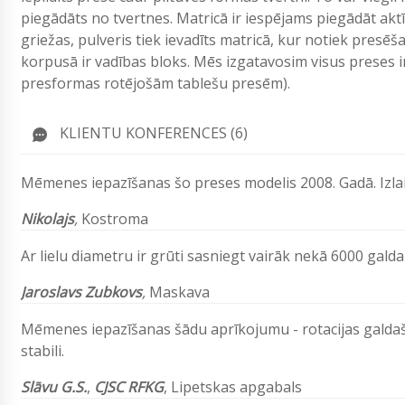
piegādāts no tvertnes. Matricā ir iespējams piegādāt akt
griežas, pulveris tiek ievadīts matricā, kur notiek presē
korpusā ir vadības bloks. Mēs izgatavosim visus preses
presformas rotējošām tablešu presēm).
KLIENTU KONFERENCES (6)
Mēmenes iepazīšanas šo preses modelis 2008. Gadā. Izlais
Nikolajs
,
Kostroma
Ar lielu diametru ir grūti sasniegt vairāk nekā 6000 gal
Jaroslavs Zubkovs
,
Maskava
Mēmenes iepazīšanas šādu aprīkojumu - rotacijas galdaš
stabili.
Slāvu
G.S.
,
CJSC RFKG
,
Lipetskas apgabals