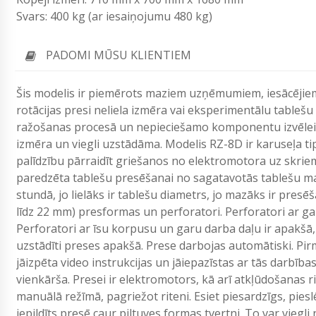
Svars: 400 kg (ar iesaiņojumu 480 kg)
PADOMI MŪSU KLIENTIEM
Šis modelis ir piemērots maziem uzņēmumiem, iesācējiem 
rotācijas presi neliela izmēra vai eksperimentālu tablešu
ražošanas procesā un nepieciešamo komponentu izvēlei 
izmēra un viegli uzstādāma. Modelis RZ-8D ir karuseļa ti
palīdzību pārraidīt griešanos no elektromotora uz skrieme
paredzēta tablešu presēšanai no sagatavotās tablešu mas
stundā, jo lielāks ir tablešu diametrs, jo mazāks ir pre
līdz 22 mm) presformas un perforatori. Perforatori ar gar
Perforatori ar īsu korpusu un garu darba daļu ir apakšā,
uzstādīti preses apakšā. Prese darbojas automātiski. Pi
jāizpēta video instrukcijas un jāiepazīstas ar tās darbīb
vienkārša. Presei ir elektromotors, kā arī atkļūdošanas rit
manuālā režīmā, pagriežot riteni. Esiet piesardzīgs, piesl
iepildīts presē caur piltuves formas tvertni. To var vieg