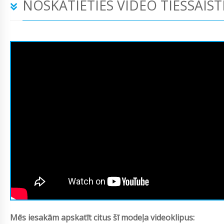
NOSKATIETIES VIDEO TIEŠSAIST
Mēs iesakām apskatīt citus šī modeļa videoklipus: