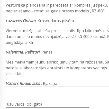
Vēsturiskā plānošana ir paredzēta ar kompresiju speku,
nepieciešamo - rotacijas galda preses modelis „RZ-8D”..
Lazarevs
Onisim
,
Krasnodaras pilsēta
Vietnei ir milzīgs tablešu preses skaits. Ilgu laiku mēs 
daudzuma, jo mums nevajadzēja vairāk kā 4000 stundā. P
piegādāja laikā.
Valentīna
,
Režisori
,
Penza
Mēs meklāmam jauku aprīkojumu vitamīna ražošanai. Sask
palīdzēja laboratorijas apraksts un kompetents vadītājs
viss ir labi.
Viktors Rudkovskis
,
Rjazaņa
Jūsu vārds (obligāti)