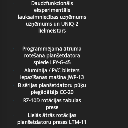
Daudzfunkcionāls
eksperimentāls
lauksaimniecības uzņēmums
uzņēmums un UNIQ-2
lielmeistars
Programmējamā ātruma
rotēšana planšetdatora
spiede LPY-G-45
Alumīnija / PVC blisters
iepazīšanas mašina JWP-13
B sērijas planšetdatoru pūķu
piegādātājs CC-20
RZ-10D rotācijas tabulas
prese
Lielās ātrās rotācijas
planšetdatoru preses LTM-11