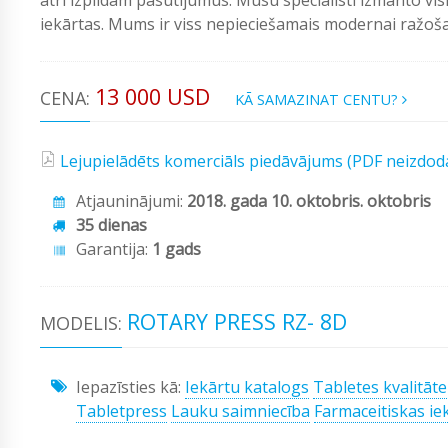
iekārtas. Mums ir viss nepieciešamais modernai ražošan
13 000 USD
CENA:
KĀ SAMAZINAT CENTU?
Lejupielādēts komerciāls piedāvājums (PDF neizdod
Atjauninājumi:
2018. gada 10. oktobris. oktobris
35 dienas
Garantija:
1 gads
ROTARY PRESS RZ- 8D
MODELIS:
Iepazīsties kā:
Iekārtu katalogs
Tabletes kvalitāte
Tabletpress
Lauku saimniecība
Farmaceitiskas ie