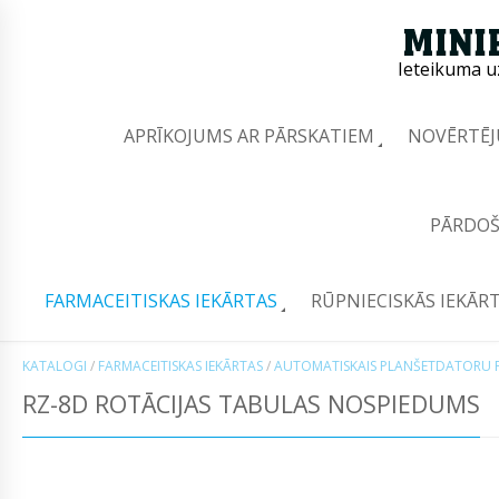
Ieteikuma u
APRĪKOJUMS AR PĀRSKATIEM
NOVĒRTĒJ
PĀRDOŠ
FARMACEITISKAS IEKĀRTAS
RŪPNIECISKĀS IEKĀR
KATALOGI
/
FARMACEITISKAS IEKĀRTAS
/
AUTOMATISKAIS PLANŠETDATORU P
RZ-8D ROTĀCIJAS TABULAS NOSPIEDUMS