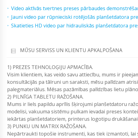
Video aktīvās tvertnes preses pārbaudes demonstrēša
Jauni video par rūpnieciski rotējošās planšetdatora pr
Skatieties HD video par hidrauliskās planšetdatora pr
MŪSU SERVISS UN KLIENTU APKALPOŠANA
1) PREZES TEHNOLOĢIJU APMACĪBA.
Visim klientiem, kas veido savu attiecību, mums ir pieej
konsultācijās pa tālruni un saraksti, mēsu palīdzam atri
palegmateriālus. Mēsas pazāmības palī­dzības lietu plān
2) PILNĪGA TABLETU RAŽOŠANA.
Mums ir liels papildu aprīlis šķirojumi planšetdatoru ra
modelisi, vakuuma sistēmu pulkam ievadai preses kontei
iekārtas planšetdatoriem, printerus logotipu drukāšanai 
3) PUNKU UN MATRIX RAŽOŠANA.
Nepārtraukti topošie instrumenti, kas tiek izmantoti, lai 