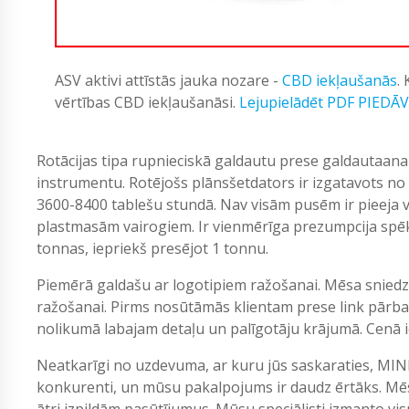
ASV aktivi attīstās jauka nozare -
CBD iekļaušanās
.
vērtības CBD iekļaušanāsi.
Lejupielādēt PDF PIEDĀ
Rotācijas tipa rupnieciskā galdautu prese galdautaan
instrumentu. Rotējošs plānsšetdators ir izgatavots no 
3600-8400 tablešu stundā. Nav visām pusēm ir pieeja 
plastmasām vairogiem. Ir vienmērīga prezumpcija spē
tonnas, iepriekš presējot 1 tonnu.
Piemērā galdašu ar logotipiem ražošanai. Mēsa sniedz
ražošanai. Pirms nosūtāmās klientam prese link pārba
nolikumā labajam detaļu un palīgotāju krājumā. Cenā ie
Neatkarīgi no uzdevuma, ar kuru jūs saskaraties, MIN
konkurenti, un mūsu pakalpojums ir daudz ērtāks. Mēs
ātri izpildām pasūtījumus. Mūsu speciālisti izmanto vi