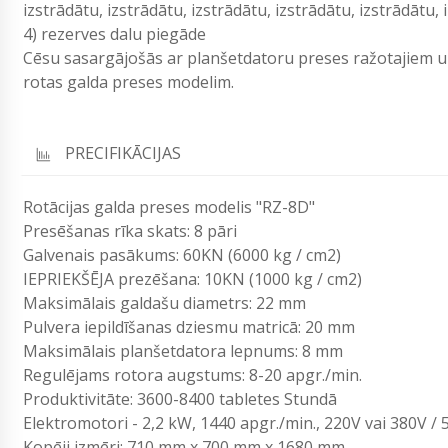
izstrādātu, izstrādātu, izstrādātu, izstrādātu, izstrādātu,
4) rezerves dalu piegāde
Cēsu sasargājošās ar planšetdatoru preses ražotajiem 
rotas galda preses modelim.
PRECIFIKĀCIJAS
Rotācijas galda preses modelis "RZ-8D"
Presēšanas rīka skats: 8 pāri
Galvenais pasākums: 60KN (6000 kg / cm2)
IEPRIEKŠĒJA prezēšana: 10KN (1000 kg / cm2)
Maksimālais galdašu diametrs: 22 mm
Pulvera iepildīšanas dziesmu matricā: 20 mm
Maksimālais planšetdatora lepnums: 8 mm
Regulējams rotora augstums: 8-20 apgr./min.
Produktivitāte: 3600-8400 tabletes Stundā
Elektromotori - 2,2 kW, 1440 apgr./min., 220V vai 380V /
Kopēji izmēri: 710 mm x 700 mm x 1680 mm