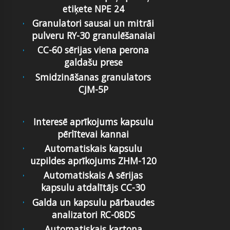
etiķete NPE 24
Granulatori sausai un mitrāi
pulveru RY-30 granulēšanaiai
CC-60 sērijas viena perona
galdašu prese
Smidzināšanas granulators
CJM-5P
Interesē aprīkojums kapsulu
pērlītevai kannai
Automatiskais kapsulu
uzpildes aprīkojums ZHM-120
Automatiskais A sērijas
kapsulu atdalītājs CC-30
Galda un kapsulu pārbaudes
analizatori RC-08DS
Automatiskais kartona