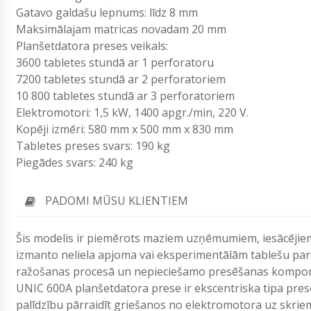
Gatavo galdašu lepnums: līdz 8 mm
Maksimālajam matricas novadam 20 mm
Planšetdatora preses veikals:
3600 tabletes stundā ar 1 perforatoru
7200 tabletes stundā ar 2 perforatoriem
10 800 tabletes stundā ar 3 perforatoriem
Elektromotori: 1,5 kW, 1400 apgr./min, 220 V.
Kopēji izmēri: 580 mm x 500 mm x 830 mm
Tabletes preses svars: 190 kg
Piegādes svars: 240 kg
PADOMI MŪSU KLIENTIEM
Šis modelis ir piemērots maziem uzņēmumiem, iesācējiem 
izmanto neliela apjoma vai eksperimentālām tablešu part
ražošanas procesā un nepieciešamo presēšanas komponen
UNIC 600A planšetdatora prese ir ekscentriska tipa pres
palīdzību pārraidīt griešanos no elektromotora uz skrieme