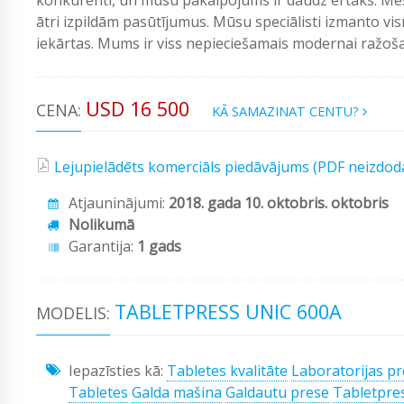
ātri izpildām pasūtījumus. Mūsu speciālisti izmanto vi
iekārtas. Mums ir viss nepieciešamais modernai ražošan
USD 16 500
CENA:
KĀ SAMAZINAT CENTU?
Lejupielādēts komerciāls piedāvājums (PDF neizdod
Atjauninājumi:
2018. gada 10. oktobris. oktobris
Nolikumā
Garantija:
1 gads
TABLETPRESS UNIC 600A
MODELIS:
Iepazīsties kā:
Tabletes kvalitāte
Laboratorijas p
Tabletes
Galda mašina
Galdautu prese
Tabletpre