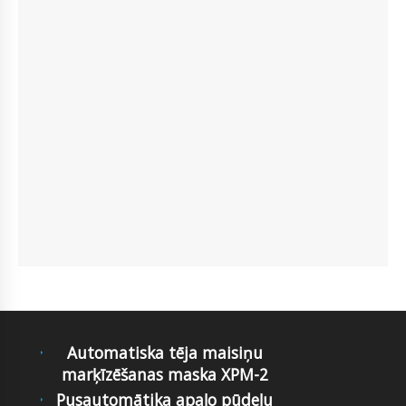
Automatiska tēja maisiņu
marķīzēšanas maska XPM-2
Pusautomātika apaļo pūdeļu