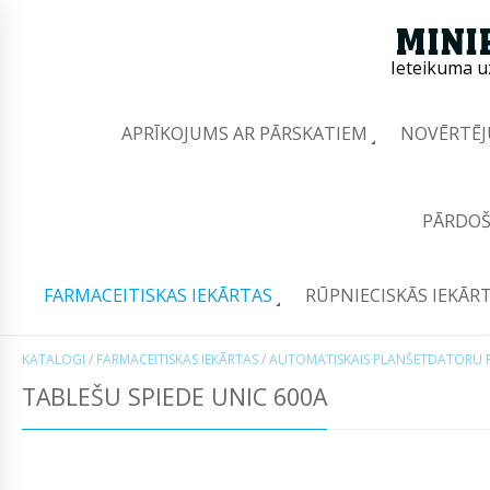
Ieteikuma u
APRĪKOJUMS AR PĀRSKATIEM
NOVĒRTĒJ
PĀRDOŠ
FARMACEITISKAS IEKĀRTAS
RŪPNIECISKĀS IEKĀR
KATALOGI
/
FARMACEITISKAS IEKĀRTAS
/
AUTOMATISKAIS PLANŠETDATORU P
TABLEŠU SPIEDE UNIC 600A