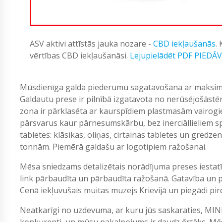
ASV aktivi attīstās jauka nozare -
CBD iekļaušanās
.
vērtības CBD iekļaušanāsi.
Lejupielādēt PDF PIEDĀ
Mūsdienīga galda piederumu sagatavošana ar maksimāl
Galdautu prese ir pilnībā izgatavota no nerūsējošāst
zona ir pārklasēta ar kaurspīdiem plastmasām vairogi
pārsvarus kaur pārnesumskārbu, bez inerciāllieliem sp
tabletes: klāsikas, oliņas, cirtainas tabletes un gredz
tonnām. Piemērā galdašu ar logotipiem ražošanai.
Mēsa sniedzams detalizētais norādījuma preses iestat
link pārbaudīta un pārbaudīta ražošanā. Gatavība un 
Cenā iekļuvušais muitas muzejs Krievijā un piegādi pircē
Neatkarīgi no uzdevuma, ar kuru jūs saskaraties, MIN
konkurenti, un mūsu pakalpojums ir daudz ērtāks. Mēs