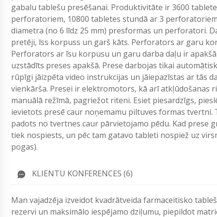
gabalu tablešu presēšanai. Produktivitāte ir 3600 tablet
perforatoriem, 10800 tabletes stundā ar 3 perforatoriem
diametra (no 6 līdz 25 mm) presformas un perforatori. Da
pretēji, īss korpuss un garš kāts. Perforators ar garu ko
Perforators ar īsu korpusu un garu darba daļu ir apakšā,
uzstādīts preses apakšā. Prese darbojas tikai automātis
rūpīgi jāizpēta video instrukcijas un jāiepazīstas ar tās
vienkārša. Presei ir elektromotors, kā arī atkļūdošanas rit
manuālā režīmā, pagriežot riteni. Esiet piesardzīgs, piesl
ievietots presē caur noņemamu piltuves formas tvertni. T
padots no tvertnes caur pārvietojamo pēdu. Kad prese gri
tiek nospiests, un pēc tam gatavo tableti nospiež uz vir
pogas).
KLIENTU KONFERENCES (6)
Man vajadzēja izveidot kvadrātveida farmaceitisko table
rezervi un maksimālo iespējamo dziļumu, piepildot matric