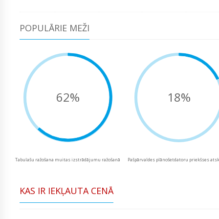
POPULĀRIE MEŽI
62%
18%
Tabulašu ražošana muitas izstrādājumu ražošanā
Pašpārvaldes plānošetdatoru priekšses ats
KAS IR IEKĻAUTA CENĀ