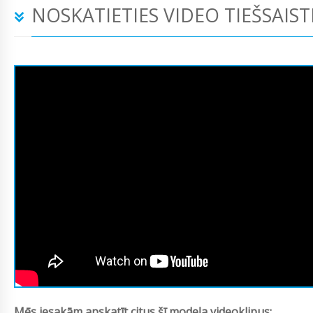
NOSKATIETIES VIDEO TIEŠSAIST
Mēs iesakām apskatīt citus šī modeļa videoklipus: