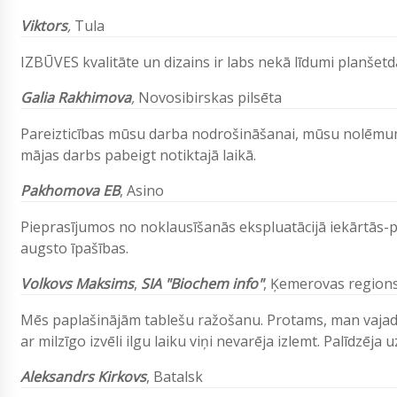
Viktors
,
Tula
IZBŪVES kvalitāte un dizains ir labs nekā līdumi planšetd
Galia Rakhimova
,
Novosibirskas pilsēta
Pareizticības mūsu darba nodrošināšanai, mūsu nolēm
mājas darbs pabeigt notiktajā laikā.
Pakhomova EB
,
Asino
Pieprasījumos no noklausīšanās ekspluatācijā iekārtās-pla
augsto īpašības.
Volkovs Maksims
,
SIA "Biochem info"
,
Ķemerovas region
Mēs paplašinājām tablešu ražošanu. Protams, man vajadzē
ar milzīgo izvēli ilgu laiku viņi nevarēja izlemt. Palīdzēj
Aleksandrs Kirkovs
, Batalsk