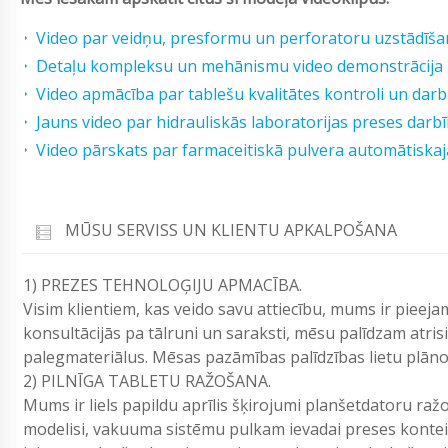
Video par veidņu, presformu un perforatoru uzstādīš
Detaļu kompleksu un mehānismu video demonstrācija
Video apmācība par tablešu kvalitātes kontroli un da
Jauns video par hidrauliskās laboratorijas preses darb
Video pārskats par farmaceitiskā pulvera automātiska
MŪSU SERVISS UN KLIENTU APKALPOŠANA
1) PREZES TEHNOLOĢIJU APMACĪBA.
Visim klientiem, kas veido savu attiecību, mums ir pieej
konsultācijās pa tālruni un saraksti, mēsu palīdzam atri
palegmateriālus. Mēsas pazāmības palī­dzības lietu plān
2) PILNĪGA TABLETU RAŽOŠANA.
Mums ir liels papildu aprīlis šķirojumi planšetdatoru ra
modelisi, vakuuma sistēmu pulkam ievadai preses kontei