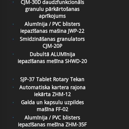
CJM-30D daudzfunkcionāls
granulu pārkārtošanas
aprīkojums
Alumīnija / PVC blisters
iepazīšanas mašina JWP-22
Smidzināšanas granulators
CJM-20P
Dubultā ALUMīnija
iepazīšanas mešīna SHWD-20
SJP-37 Tablet Rotary Tekan
Automatiska kartera rajona
iekārta ZHM-12
Galda un kapsulu uzpildes
mašīna FF-02
Alumīnija / PVC blisters
iepazīšanas mešīna ZHM-35F