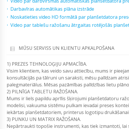
Video par darbvirsmas automātiskās planšetdatora pr
Darbavīras automātikas plāna izstrāde
Noskatieties video HD formātā par planšetdatora pre
Video par tablešu ražošanu ātrgaitas rotējošās planše
MŪSU SERVISS UN KLIENTU APKALPOŠANA
1) PREZES TEHNOLOĢIJU APMACĪBA.
Visim klientiem, kas veido savu attiecību, mums ir pieej
konsultācijās pa tālruni un saraksti, mēsu palīdzam atri
palegmateriālus. Mēsas pazāmības palī­dzības lietu plān
2) PILNĪGA TABLETU RAŽOŠANA.
Mums ir liels papildu aprīlis šķirojumi planšetdatoru ra
modelisi, vakuuma sistēmu pulkam ievadai preses kontei
iekārtas planšetdatoriem, printerus logotipu drukāšanai 
3) PUNKU UN MATRIX RAŽOŠANA.
Nepārtraukti topošie instrumenti, kas tiek izmantoti, lai 