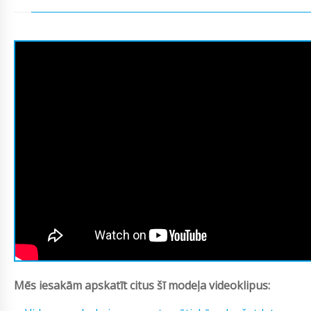
Mēs iesakām apskatīt citus šī modeļa videoklipus: