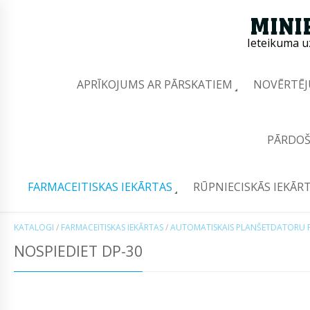
Ieteikuma u
APRĪKOJUMS AR PĀRSKATIEM
NOVĒRTĒJ
PĀRDOŠ
FARMACEITISKAS IEKĀRTAS
RŪPNIECISKĀS IEKĀR
KATALOGI
/
FARMACEITISKAS IEKĀRTAS
/
AUTOMATISKAIS PLANŠETDATORU P
NOSPIEDIET DP-30