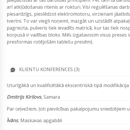
jāiepazīstas ar tās darbības principiem. Pēc tam tā darb
arī atkļūdošanas ritenis ar rokturi. Visi regulēšanas darbi
piesardzīgs, pieslēdzot elektromotoru, virzienam jāatbilst
tvertni. To var viegli noņemt, mazgāt un uzstādīt atpakaļ
pagriezta, pulveris tiek ievadīts matricā, kur tas tiek no
korpusā ir vadības bloks. Mēs izgatavosim visus preses
presformas rotējošām tablešu presēm).
KLIENTU KONFERENCES (3)
Izturīgākā un kvalificētākā ekscentriskā tipā modifikācija
Dmitrijs Kirilovs
,
Samara
Par ceļvežiem, ļoti pievilcības pakalpojumu sniedzējiem u
Īvāns
,
Maskavas apgabāli