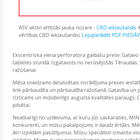
ASV aktivi attīstās jauka nozare -
CBD iekļaušanās
.
vērtības CBD iekļaušanāsi.
Lejupielādēt PDF PIEDĀ
Ekscentriska viena perforatora galdašu prese. Gatavo
tabletes stundā. Izgatavots no nerūsējošās Tēraudas.
ražošanai.
Mēsa sniedzams detalizētais norādījuma preses iestat
link pārbaudīta un pārbaudīta ražošanā. Gatavība un 
Uzticams un mūsdienīgs augusta kvalitātes paraugs. Ce
pilsētai.
Neatkarīgi no uzdevuma, ar kuru jūs saskaraties, MIN
konkurenti, un mūsu pakalpojums ir daudz ērtāks. Mēs
ātri izpildām pasūtījumus. Mūsu speciālisti izmanto vi
iekārtas. Mums ir viss nepieciešamais modernai ražošan