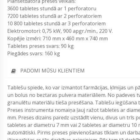
Planšetdatora preses veikals:
3600 tabletes stundā ar 1 perforatoru
7200 tabletes stundā ar 2 perforatoriem
10 800 tabletes stundā ar 3 perforatoriem
Elektromotori: 0,75 kW, 900 apgr./min., 220 V.
Kopējie izmēri: 710 mm x 460 mm x 740 mm
Tabletes preses svars: 90 kg
Piegādes svars: 160 kg
PADOMI MŪSU KLIENTIEM
Tablešu spiede, ko var izmantot farmācijas, ķīmijas un pā
un bolus no beztaras pulvera materiāliem. No padeves tv
granulētu materiālu tieša presēšana. Tablešu iegūšana t
Preses instrumenta nomaiņa ļauj ražot tabletes ar diame
mm. Preses dizains paredz uzstādīt vienu, divus un trīs 
tabletes ar diametru 7 mm vai 2 tabletes ar diametru 10 
automātiski. Pirms preses pievienošanas tīklam un darba