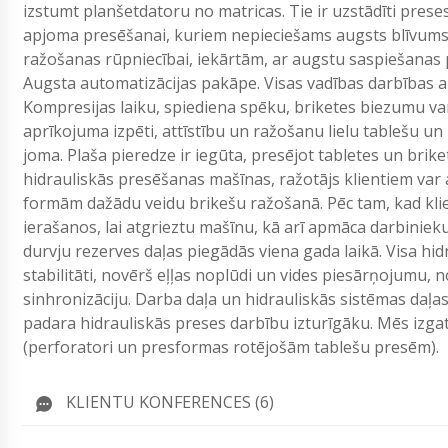
izstumt planšetdatoru no matricas. Tie ir uzstādīti pres
apjoma presēšanai, kuriem nepieciešams augsts blīvums
ražošanas rūpniecībai, iekārtām, ar augstu saspiešanas 
Augsta automatizācijas pakāpe. Visas vadības darbības 
Kompresijas laiku, spiediena spēku, briketes biezumu var
aprīkojuma izpēti, attīstību un ražošanu lielu tablešu un 
joma. Plaša pieredze ir iegūta, presējot tabletes un bri
hidrauliskās presēšanas mašīnas, ražotājs klientiem va
formām dažādu veidu brikešu ražošanā. Pēc tam, kad klie
ierašanos, lai atgrieztu mašīnu, kā arī apmāca darbinieku
durvju rezerves daļas piegādās viena gada laikā. Visa hi
stabilitāti, novērš eļļas noplūdi un vides piesārņojumu,
sinhronizāciju. Darba daļa un hidrauliskās sistēmas daļas
padara hidrauliskās preses darbību izturīgāku. Mēs izg
(perforatori un presformas rotējošām tablešu presēm).
KLIENTU KONFERENCES (6)