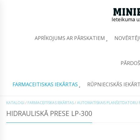
Ieteikuma u
APRĪKOJUMS AR PĀRSKATIEM
NOVĒRTĒJ
PĀRDOŠ
FARMACEITISKAS IEKĀRTAS
RŪPNIECISKĀS IEKĀR
KATALOGI
/
FARMACEITISKAS IEKĀRTAS
/
AUTOMATISKAIS PLANŠETDATORU P
HIDRAULISKĀ PRESE LP-300