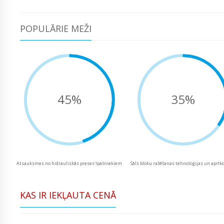
POPULĀRIE MEŽI
45%
35%
Atsauksmes no hidrauliskās preses īpašniekiem
Sāls bloku ražēšanas tehnoloģijas un aprī
KAS IR IEKĻAUTA CENĀ