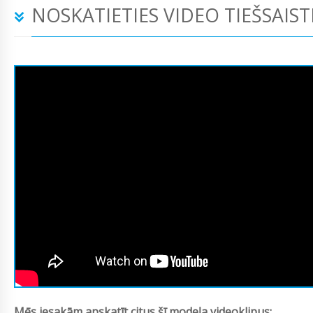
NOSKATIETIES VIDEO TIEŠSAIST
Mēs iesakām apskatīt citus šī modeļa videoklipus: