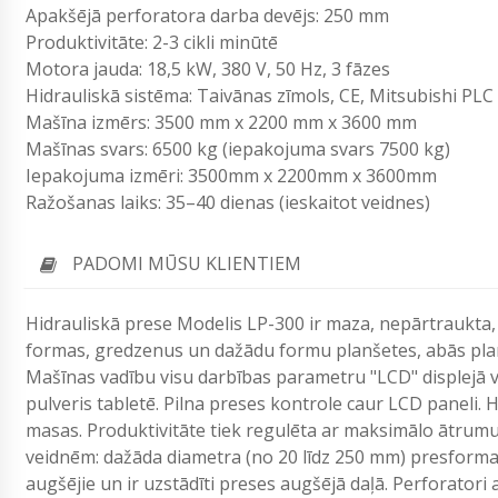
Apakšējā perforatora darba devējs: 250 mm
Produktivitāte: 2-3 cikli minūtē
Motora jauda: 18,5 kW, 380 V, 50 Hz, 3 fāzes
Hidrauliskā sistēma: Taivānas zīmols, CE, Mitsubishi PLC
Mašīna izmērs: 3500 mm x 2200 mm x 3600 mm
Mašīnas svars: 6500 kg (iepakojuma svars 7500 kg)
Iepakojuma izmēri: 3500mm x 2200mm x 3600mm
Ražošanas laiks: 35–40 dienas (ieskaitot veidnes)
PADOMI MŪSU KLIENTIEM
Hidrauliskā prese Modelis LP-300 ir maza, nepārtraukta,
formas, gredzenus un dažādu formu planšetes, abās plan
Mašīnas vadību visu darbības parametru "LCD" displejā v
pulveris tabletē. Pilna preses kontrole caur LCD paneli.
masas. Produktivitāte tiek regulēta ar maksimālo ātrumu
veidnēm: dažāda diametra (no 20 līdz 250 mm) presform
augšējie un ir uzstādīti preses augšējā daļā. Perforatori