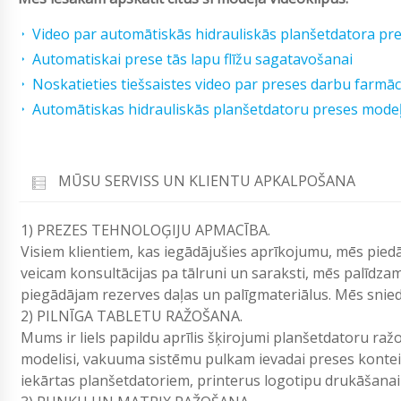
Video par automātiskās hidrauliskās planšetdatora pr
Automatiskai prese tās lapu flīžu sagatavošanai
Noskatieties tiešsaistes video par preses darbu farmāc
Automātiskas hidrauliskās planšetdatoru preses modeļ
MŪSU SERVISS UN KLIENTU APKALPOŠANA
1) PREZES TEHNOLOĢIJU APMACĪBA.
Visiem klientiem, kas iegādājušies aprīkojumu, mēs pie
veicam konsultācijas pa tālruni un saraksti, mēs palīdz
piegādājam rezerves daļas un palīgmateriālus. Mēs sniedz
2) PILNĪGA TABLETU RAŽOŠANA.
Mums ir liels papildu aprīlis šķirojumi planšetdatoru ra
modelisi, vakuuma sistēmu pulkam ievadai preses kontei
iekārtas planšetdatoriem, printerus logotipu drukāšanai 