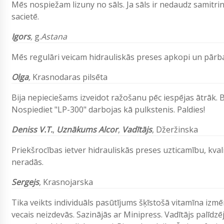
Mēs nospiežam lizuny no sāls. Ja sāls ir nedaudz samitrin
sacietē.
Igors
,
g.
Astana
Mēs regulāri veicam hidrauliskās preses apkopi un pārba
Olga
,
Krasnodaras pilsēta
Bija nepieciešams izveidot ražošanu pēc iespējas ātrāk. Bi
Nospiediet "LP-300" darbojas kā pulkstenis. Paldies!
Deniss V.T.
,
Uznākums Alcor
,
Vadītājs
,
Džeržinska
Priekšrocības ietver hidrauliskās preses uzticamību, kva
neradās.
Sergejs
,
Krasnojarska
Tika veikts individuāls pasūtījums šķīstošā vitamīna iz
vecais neizdevās. Sazinājās ar Minipress. Vadītājs palīdz