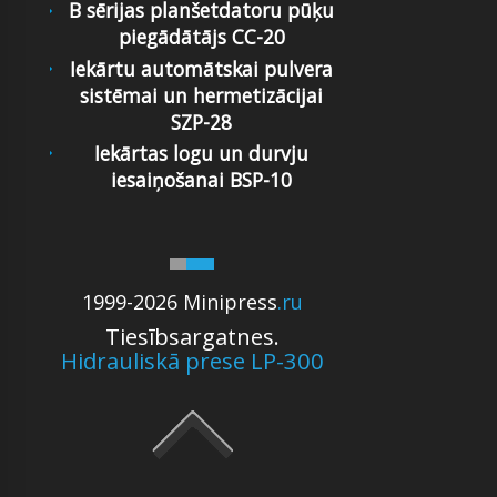
B sērijas planšetdatoru pūķu
piegādātājs CC-20
Iekārtu automātskai pulvera
sistēmai un hermetizācijai
SZP-28
Iekārtas logu un durvju
iesaiņošanai BSP-10
1999-2026 Minipress
.ru
Tiesībsargatnes.
Hidrauliskā prese LP-300