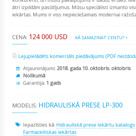
ātri izpildām pasūtījumus. Mūsu speciālisti izmanto vi
iekārtas. Mums ir viss nepieciešamais modernai ražošan
124 000 USD
CENA:
KĀ SAMAZINAT CENTU?
Lejupielādēts komerciāls piedāvājums (PDF neizdod
Atjauninājumi:
2018. gada 10. oktobris. oktobris
Nolikumā
Garantija:
1 gads
HIDRAULISKĀ PRESE LP-300
MODELIS:
Iepazīsties kā:
Hidrauliskā prese
Iekārtu katalogs
Farmaceitiskas iekārtas