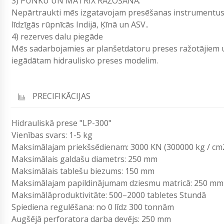
3) PUNKU UN MATRIX RAŽOŠANA.
Nepārtraukti mēs izgatavojam presēšanas instrumentus
līdzīgās rūpnīcās Indijā, Ķīnā un ASV..
4) rezerves dalu piegāde
Mēs sadarbojamies ar planšetdatoru preses ražotājie
iegādātam hidraulisko preses modelim.
PRECIFIKĀCIJAS
Hidrauliskā prese "LP-300"
Vienības svars: 1-5 kg
Maksimālajam priekšsēdienam: 3000 KN (300000 kg / cm
Maksimālais galdašu diametrs: 250 mm
Maksimālais tablešu biezums: 150 mm
Maksimālajam papildinājumam dziesmu matricā: 250 mm
Maksimālāproduktivitāte: 500–2000 tabletes Stundā
Spiediena regulēšana: no 0 līdz 300 tonnām
Augšējā perforatora darba devējs: 250 mm