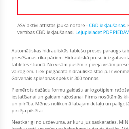
ASV aktivi attīstās jauka nozare -
CBD iekļaušanās
.
vērtības CBD iekļaušanāsi.
Lejupielādēt PDF PIEDĀ
Automātiskas hidrauliskās tablešu preses paraugs tabl
presēšanas rīka pāriem. Hidrauliskā prese ir izgatavo
tabletes stundā. No visām pusēm ir pieeja visām prese
vairogiem. Tiek piegādāta hidrauliskā stacija. Ir vien
Galvenais spiešanas spēks ir 300 tonnas.
Piemērots dažādu formu galdašu ar logotipiem ražoša
iestatīšanai un galdam ražošanai. Pirms nosūtāmās kl
un pilnība. Mēnes nolikumā labajam detaļu un palīgotā
pircēja pilsētai.
Neatkarīgi no uzdevuma, ar kuru jūs saskaraties, MIN
konkurenti, un mūsu pakalpojums ir daudz ērtāks. Mēs