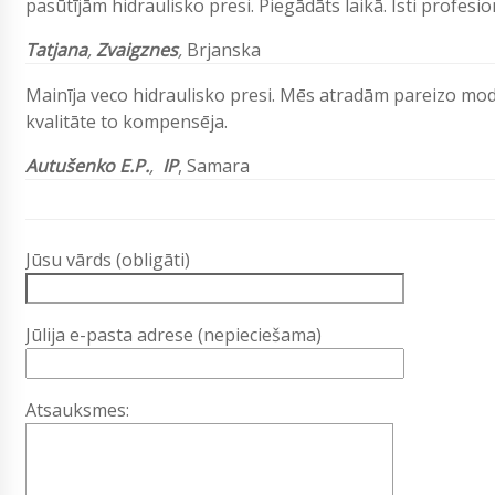
pasūtījām hidraulisko presi. Piegādāts laikā. Īsti profesion
Tatjana
,
Zvaigznes
,
Brjanska
Mainīja veco hidraulisko presi. Mēs atradām pareizo mode
kvalitāte to kompensēja.
Autušenko E.P.
,
IP
, Samara
Jūsu vārds (obligāti)
Jūlija e-pasta adrese (nepieciešama)
Atsauksmes: