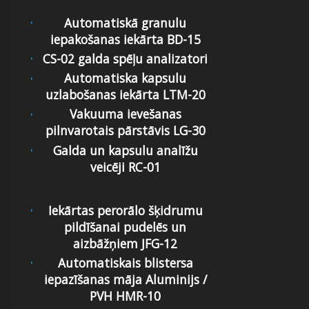
Automatiskā granulu
iepakošanas iekārta BD-15
CS-02 galda spēļu analizatori
Automatiska kapsulu
uzlabošanas iekārta LTM-20
Vakuuma ievešanas
pilnvarotais pārstāvis LG-30
Galda un kapsulu analīžu
veicēji RC-01
Iekārtas perorālo šķidrumu
pildīšanai pudelēs un
aizbāžņiem JFG-12
Automatiskais blistersa
iepazīšanas māja Aluminijs /
PVH HMR-10