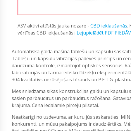
ASV aktivi attīstās jauka nozare -
CBD iekļaušanās
.
vērtības CBD iekļaušanāsi.
Lejupielādēt PDF PIEDĀ
Automātiska galda mašīna tablešu un kapsulu saskaitīš
Tablešu un kapsulu vibrācijas padeves princips un cent
daudzuma kontrole, izmantojot optiskos sensorus. Ra
laboratorijās un farmaceitisko līdzekļu eksperimentālā 
304 kvalitatīvs nerūsējošais tērauds un P.E.T.G. plast
Mēs sniedzama sīkas konstrukcijas galdu un kapsulu sk
sasien pārbaudītus un pārbaudītus ražošanā. Gatavība
krājumā. Cenā iedalāmie pircēju pilsētai.
Neatkarīgi no uzdevuma, ar kuru jūs saskaraties, MIN
konkurenti, un mūsu pakalpojums ir daudz ērtāks. Mēs
ātri izpildām pasūtījumus. Mūsu speciālisti izmanto vi