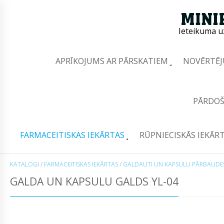
Ieteikuma u
APRĪKOJUMS AR PĀRSKATIEM
NOVĒRTĒJ
PĀRDOŠ
FARMACEITISKAS IEKĀRTAS
RŪPNIECISKĀS IEKĀR
KATALOGI
/
FARMACEITISKAS IEKĀRTAS
/
GALDAUTI UN KAPSULU PĀRBAUDES
GALDA UN KAPSULU GALDS YL-04