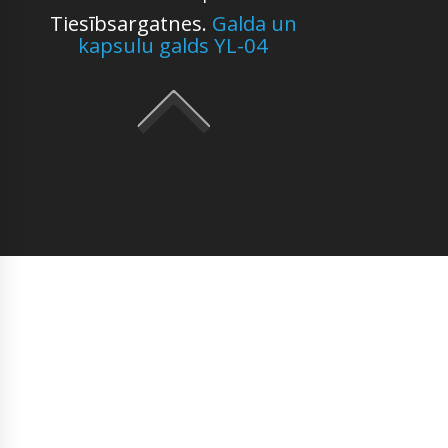
Tiesībsargatnes.
Galda un
kapsulu galds YL-04