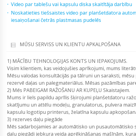
Video par tablešu vai kapsulu diska skaitītāja darbību
Noskatieties tiešsaistes video par planšetdatora autom
iesaiņošanai četrās plastmasas pudelēs
MŪSU SERVISS UN KLIENTU APKALPOŠANA
1) MĀCĪBU TEHNOLOĢIJAS KONTS UN IEPAKOJUMS.
Visim klientiem, kas veidojušies aprīkojumi, mums lite
Mēsu valodas konsultācijās pa tālruni un saraksti, mēsu
rezervē daļas un palegmateriālus. Mēsas pazāmības parei
2) Mēs PABEIGAM RAŽOŠANU AR KUPEĻU Skaistajiem.
Mums ir liels papildu aprīlis šķirojumi planšetdatoru r
skatījumu un attēlu modeļu, granulatorus, pulvera maiz
kapsulu logotipu printerus, želatīna kapsulu apkopošan
3) rezerves daļu piegāde
Mēs sadarbojamies ar automātisko un pusautomātisko sk
daļu piegādi jebkura veida aprēķināšanas mašīnām, ku