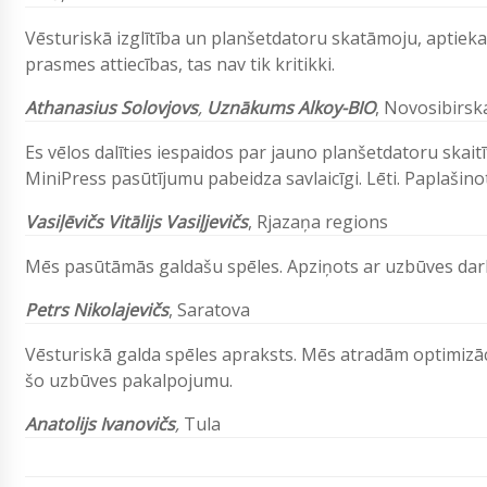
Vēsturiskā izglītība un planšetdatoru skatāmoju, aptieka
prasmes attiecības, tas nav tik kritikki.
Athanasius
Solovjovs
,
Uznākums Alkoy-BIO
,
Novosibirsk
Es vēlos dalīties iespaidos par jauno planšetdatoru skaitīt
MiniPress pasūtījumu pabeidza savlaicīgi. Lēti. Paplašino
Vasiļēvičs Vitālijs Vasiļjevičs
,
Rjazaņa regions
Mēs pasūtāmās galdašu spēles. Apziņots ar uzbūves dar
Petrs Nikolajevičs
, Saratova
Vēsturiskā galda spēles apraksts. Mēs atradām optimizāci
šo uzbūves pakalpojumu.
Anatolijs Ivanovičs
,
Tula