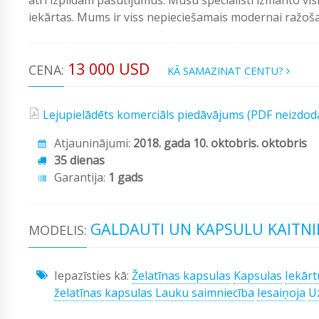
iekārtas. Mums ir viss nepieciešamais modernai ražošan
13 000 USD
CENA:
KĀ SAMAZINAT CENTU?
Lejupielādēts komerciāls piedāvājums (PDF neizdod
Atjauninājumi:
2018. gada 10. oktobris. oktobris
35 dienas
Garantija:
1 gads
GALDAUTI UN KAPSULU KAITNI
MODELIS:
Iepazīsties kā:
Želatīnas kapsulas
Kapsulas
Iekārt
želatīnas kapsulas
Lauku saimniecība
Iesaiņoja
U