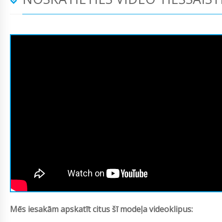
Mēs iesakām apskatīt citus šī modeļa videoklipus: