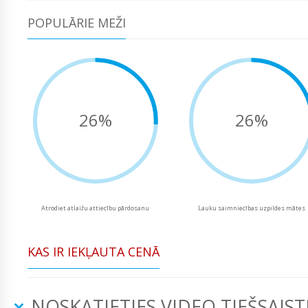
POPULĀRIE MEŽI
26%
26%
Atrodiet atlaižu attiecību pārdosanu
Lauku saimniecības uzpildes mātes
KAS IR IEKĻAUTA CENĀ
NOSKATIETIES VIDEO TIEŠSAIST