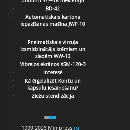
dubultu SZP-18 meklētāju
BD-42
Automatiskais kartona
iepazīšanas mašīna JWP-10
Pneimatiskais virzuļa
izsmidzinātājs krēmiem un
ziedēm WW-12
Vibrejos ekrānos XSM-120-3
Interesē
Kā ērģelalizēt Kontu un
kapsulu iesaiņošanu?
Ziežu stendizācija
1999-2026 Minipress
.ru