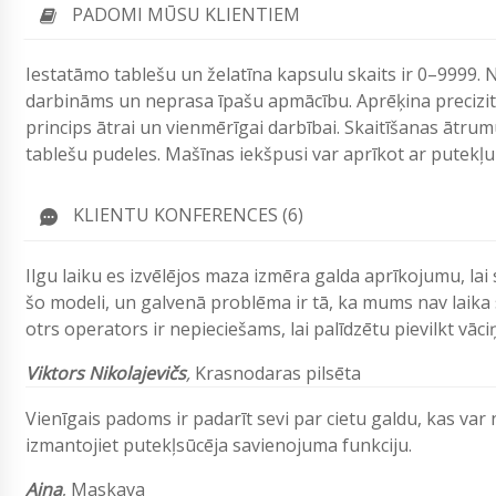
PADOMI MŪSU KLIENTIEM
Iestatāmo tablešu un želatīna kapsulu skaits ir 0–9999. 
darbināms un neprasa īpašu apmācību. Aprēķina precizitāt
princips ātrai un vienmērīgai darbībai. Skaitīšanas ātru
tablešu pudeles. Mašīnas iekšpusi var aprīkot ar putekļu 
KLIENTU KONFERENCES (6)
Ilgu laiku es izvēlējos maza izmēra galda aprīkojumu, la
šo modeli, un galvenā problēma ir tā, ka mums nav laika s
otrs operators ir nepieciešams, lai palīdzētu pievilkt vāci
Viktors Nikolajevičs
,
Krasnodaras pilsēta
Vienīgais padoms ir padarīt sevi par cietu galdu, kas var
izmantojiet putekļsūcēja savienojuma funkciju.
Aina
,
Maskava