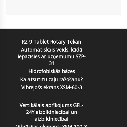
RZ-9 Tablet Rotary Tekan
Automatiskais veids, kādā
iepazīsies ar uzņēmumu SZP-
31
Hidrofobiskās bāzes
Kā atsūtītu zāļu ražošanu?
Vībrējošs ekrāns XSM-60-3
Vertikālais aprīkojums GFL-
24Y aizbildniecībai un
aizbildniecībai
Vibrācijas elementi XSM-100-3