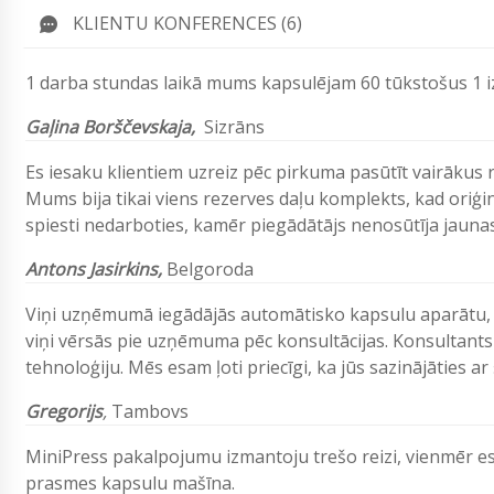
KLIENTU KONFERENCES (6)
1 darba stundas laikā mums kapsulējam 60 tūkstošus 1 i
Gaļina Borščevskaja,
Sizrāns
Es iesaku klientiem uzreiz pēc pirkuma pasūtīt vairākus r
Mums bija tikai viens rezerves daļu komplekts, kad oriģ
spiesti nedarboties, kamēr piegādātājs nenosūtīja jaunas 
Antons Jasirkins,
Belgoroda
Viņi uzņēmumā iegādājās automātisko kapsulu aparātu, 
viņi vērsās pie uzņēmuma pēc konsultācijas. Konsultants 
tehnoloģiju. Mēs esam ļoti priecīgi, ka jūs sazinājāties 
Gregorijs
,
Tambovs
MiniPress pakalpojumu izmantoju trešo reizi, vienmēr 
prasmes kapsulu mašīna.