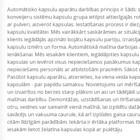
Automātisko kapsulu aparātu darbības princips ir šāds: s
konveijeru sistēmu kapsulu grupa ietilpst attiecīgajās rot
ar pulveri, aizverot kapsulas. Iestatīšanas process ir die
kapsulu kvalitātei. Mēs vairākkārt saskārāmies ar situācij
klients iegādājās apzināti bojātu kapsulu partiju, izraisīj
kapsulu izmērs un forma. Automātiskā mašīna darbojas ar 
ienākšanai. Mēs iesakām klientiem, iegādājoties kapsulu 
kapsulas un ievērot visus nepieciešamos pasākumus kap
nepieciešams personāls ar atbilstošām prasmēm. Sākot no
Pasūtot kapsulu aparātu, atcerieties, ka viena veida kaps
kapsulām - par papildu samaksu. Novietojums un mērīšan
un izvairītos no berzes starp plāksni un asi un tādējādi u
mašīnas darbību. Demontāžas, uzstādīšanas un tīrīšanas 
otru, veidnes var samainīt vienā mašīnā, lai izpildītu daž
savācējs un vakuuma caurule, kā arī izplūdes gaisa caurul
citām līdzīgām parādībām. Iekārta ir ērtāka platformas t
iesakām lietot želatīna kapsulas kopā ar pulētāju.