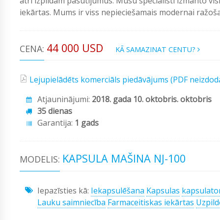
ātri izpildām pasūtījumus. Mūsu speciālisti izmanto vi
iekārtas. Mums ir viss nepieciešamais modernai ražošan
44 000 USD
CENA:
KĀ SAMAZINAT CENTU?
Lejupielādēts komerciāls piedāvājums (PDF neizdod
Atjauninājumi:
2018. gada 10. oktobris. oktobris
35 dienas
Garantija:
1 gads
KAPSULA MAŠINA NJ-100
MODELIS:
Iepazīsties kā:
Iekapsulēšana
Kapsulas
kapsulato
Lauku saimniecība
Farmaceitiskas iekārtas
Uzpild