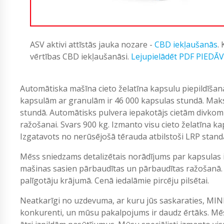
ASV aktivi attīstās jauka nozare -
CBD iekļaušanās
.
vērtības CBD iekļaušanāsi.
Lejupielādēt PDF PIEDĀ
Automātiska mašīna cieto želatīna kapsulu piepildīšana
kapsulām ar granulām ir 46 000 kapsulas stundā. Maks
stundā. Automātisks pulvera iepakotājs cietām divkom
ražošanai. Svars 900 kg. Izmanto visu cieto želatīna 
Izgatavots no nerūsējošā tērauda atbilstoši LRP stand
Mēss sniedzams detalizētais norādījums par kapsulas 
mašinas sasien pārbaudītas un pārbaudītas ražošanā.
palīgotāju krājumā. Cenā iedalāmie pircēju pilsētai.
Neatkarīgi no uzdevuma, ar kuru jūs saskaraties, MIN
konkurenti, un mūsu pakalpojums ir daudz ērtāks. Mēs