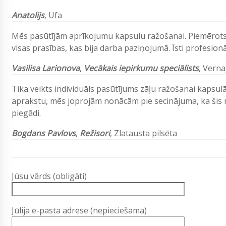
Anatolijs
,
Ufa
Mēs pasūtījām aprīkojumu kapsulu ražošanai. Piemērots v
visas prasības, kas bija darba paziņojumā. Īsti profesionāļ
Vasilisa Larionova
,
Vecākais iepirkumu speciālists
, Verna
Tika veikts individuāls pasūtījums zāļu ražošanai kapsul
aprakstu, mēs joprojām nonācām pie secinājuma, ka šis m
piegādi.
Bogdans Pavlovs
,
Režisori
, Zlatausta pilsēta
Jūsu vārds (obligāti)
Jūlija e-pasta adrese (nepieciešama)