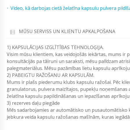
Video, kā darbojas cietā želatīna kapsulu pulvera pildī
MŪSU SERVISS UN KLIENTU APKALPOŠANA
1) KAPSULĀCIJAS IZGLĪTĪBAS TEHNOLOĢIJA.
Visim mūsu klientiem, kas veidojošās iekārtas, mums ir 
konsultācijās pa tālruni un saraksti, mēsu palīdzam atri
palegmateriālus. Mēsu pazāmības lietu kapsulu aprīkoj
2) PABEIGTU RAŽOŠANU AR KAPSULĀM.
Mums ir plašs piederumu klubs kapsulu ražošai. Pēc kli
granulatorus, pulvera maizītajos, pupekļu noņemšanas a
želatīna kapsulu papildināšanas un iepazīšanas aprīkoj
3) rezerves daļu piegāde
Mēs sadarbojamies ar automātisko un pusautomātisko ka
jebkura veida kapsulu ražošanas mašīnām, kuras iegā