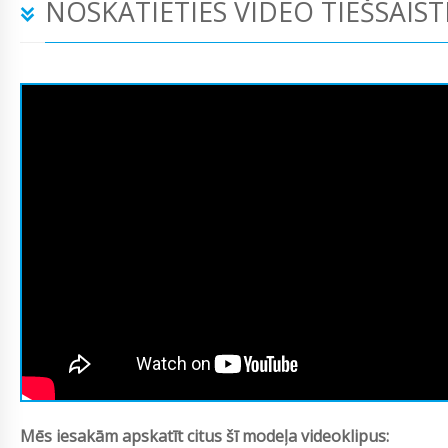
NOSKATIETIES VIDEO TIEŠSAIST
Mēs iesakām apskatīt citus šī modeļa videoklipus: