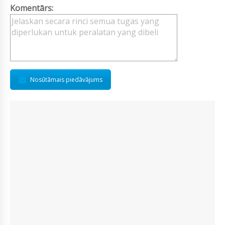
Komentārs:
Nosūtāmais piedāvājums