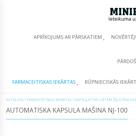
Ieteikuma u
APRĪKOJUMS AR PĀRSKATIEM
NOVĒRTĒJ
PĀRDOŠ
FARMACEITISKAS IEKĀRTAS
RŪPNIECISKĀS IEKĀR
KATALOGI
/
FARMACEITISKAS IEKĀRTAS
/
KAPSULATORI CIETĀM ŽELATĪNA K
AUTOMATISKA KAPSULA MAŠINA NJ-100