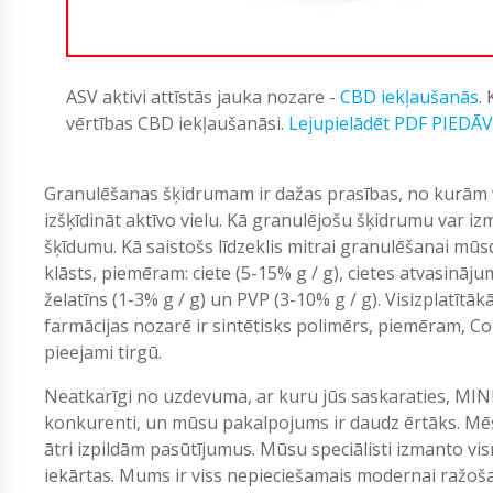
ASV aktivi attīstās jauka nozare -
CBD iekļaušanās
.
vērtības CBD iekļaušanāsi.
Lejupielādēt PDF PIEDĀ
Granulēšanas šķidrumam ir dažas prasības, no kurām 
izšķīdināt aktīvo vielu. Kā granulējošu šķidrumu var i
šķīdumu. Kā saistošs līdzeklis mitrai granulēšanai mūs
klāsts, piemēram: ciete (5-15% g / g), cietes atvasināju
želatīns (1-3% g / g) un PVP (3-10% g / g). Visizplatīt
farmācijas nozarē ir sintētisks polimērs, piemēram, Coll
pieejami tirgū.
Neatkarīgi no uzdevuma, ar kuru jūs saskaraties, MIN
konkurenti, un mūsu pakalpojums ir daudz ērtāks. Mēs
ātri izpildām pasūtījumus. Mūsu speciālisti izmanto vi
iekārtas. Mums ir viss nepieciešamais modernai ražošan