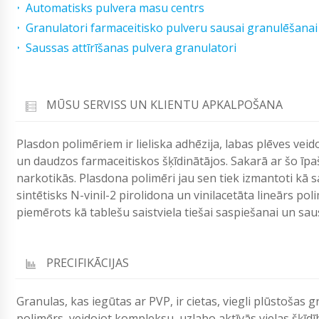
Automatisks pulvera masu centrs
Granulatori farmaceitisko pulveru sausai granulēšanai
Saussas attīrīšanas pulvera granulatori
MŪSU SERVISS UN KLIENTU APKALPOŠANA
Plasdon polimēriem ir lieliska adhēzija, labas plēves vei
un daudzos farmaceitiskos šķīdinātājos. Sakarā ar šo īpa
narkotikās. Plasdona polimēri jau sen tiek izmantoti kā 
sintētisks N-vinil-2 pirolidona un vinilacetāta lineārs po
piemērots kā tablešu saistviela tiešai saspiešanai un saus
PRECIFIKĀCIJAS
Granulas, kas iegūtas ar PVP, ir cietas, viegli plūstošas ​
polimērs, veidojot kompleksu, uzlabo aktīvās vielas šķīdī