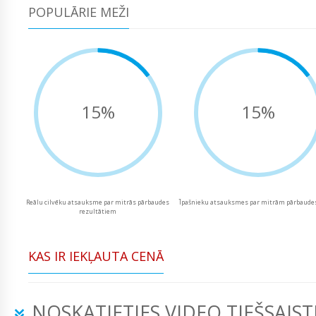
POPULĀRIE MEŽI
15%
15%
Reālu cilvēku atsauksme par mitrās pārbaudes
Īpašnieku atsauksmes par mitrām pārbaude
rezultātiem
KAS IR IEKĻAUTA CENĀ
NOSKATIETIES VIDEO TIEŠSAIST