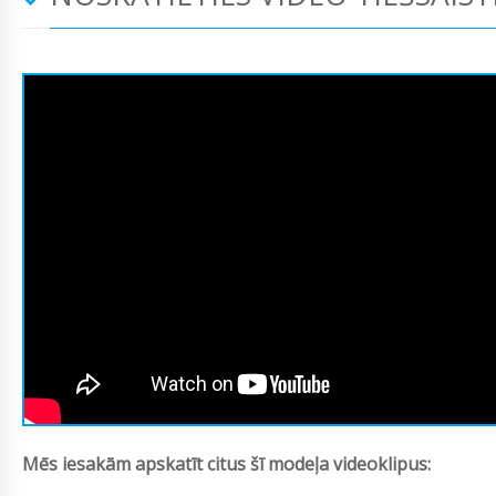
Mēs iesakām apskatīt citus šī modeļa videoklipus: