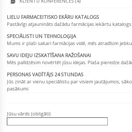
KLIENTU KONFERENCES (4)
LIELU FARMACEITISKO EKĀRU KATALOGS
Pastāvīgi atjaunināts dažādu farmācijas iekārtu katalogs
SPECIĀLISTI UN TEHNOLOĢIJA
Mums ir plaši sakari farmācijas vidē, mēs atradīsim jebku
SAVU IDEJU IZSKATĪŠANA RAŽOŠANAI
Mēs palīdzēsim novērtēt jūsu idejas. Plaša pieredze da
PERSONAS VADĪTĀJS 24 STUNDAS
Jūs zināt ar vienu speciālistu par visiem jautājumos, sāko
pasākumi.
Jūsu vārds (obligāti)