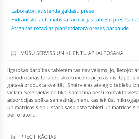
Laboratorijas stenda galdašu prese
Hidrauliskā automātiskā farmācijas tablešu presēšana
Ātrgaitas rotacijas planšetdatora preses pārbaude
MŪSU SERVISS UN KLIENTU APKALPOŠANA
Ilgstošas ​​darbības tabletēm tas nav vēlams, jo, lietojot 
nenodrošinās terapeitisko koncentrāciju asinīs, tāpēc slīd
gatavā produkta kvalitāti. Smērvielas atvieglo tablešu i
vielām. Smērvielas ne tikai samazina berzi kontakta vietās
adsorbcijas spēka samazinājumam, kas iekļūst mikrogaps
un matricas sienu, starp saspiesto tableti un matricas sie
perforatoru..
PRECIFIKĀCIJAS