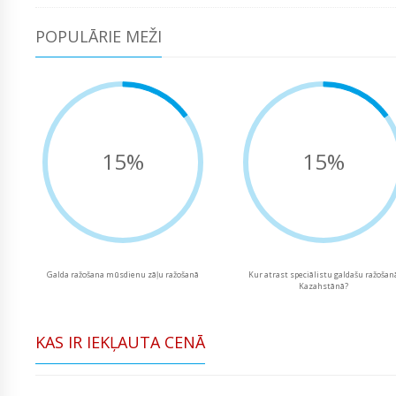
POPULĀRIE MEŽI
15%
15%
Galda ražošana mūsdienu zāļu ražošanā
Kur atrast speciālistu galdašu ražošan
Kazahstānā?
KAS IR IEKĻAUTA CENĀ