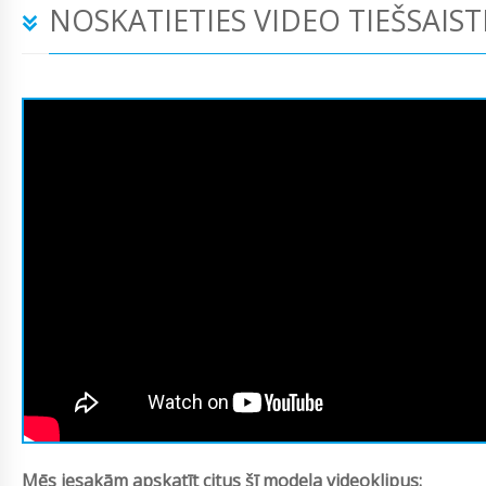
NOSKATIETIES VIDEO TIEŠSAIST
Mēs iesakām apskatīt citus šī modeļa videoklipus: