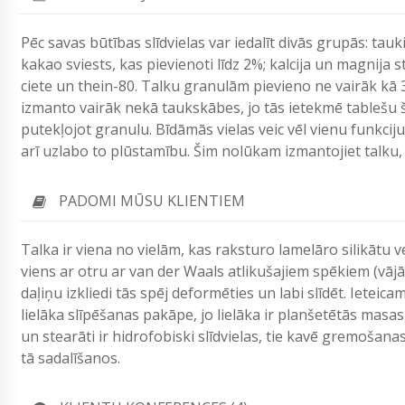
Pēc savas būtības slīdvielas var iedalīt divās grupās: tau
kakao sviests, kas pievienoti līdz 2%; kalcija un magnija st
ciete un thein-80. Talku granulām pievieno ne vairāk kā 3
izmanto vairāk nekā taukskābes, jo tās ietekmē tablešu š
putekļojot granulu. Bīdāmās vielas veic vēl vienu funkcij
arī uzlabo to plūstamību. Šim nolūkam izmantojiet talku, 
PADOMI MŪSU KLIENTIEM
Talka ir viena no vielām, kas raksturo lamelāro silikātu v
viens ar otru ar van der Waals atlikušajiem spēkiem (vājā
daļiņu izkliedi tās spēj deformēties un labi slīdēt. Ieteicam
lielāka slīpēšanas pakāpe, jo lielāka ir planšetētās masa
un stearāti ir hidrofobiski slīdvielas, tie kavē gremošan
tā sadalīšanos.