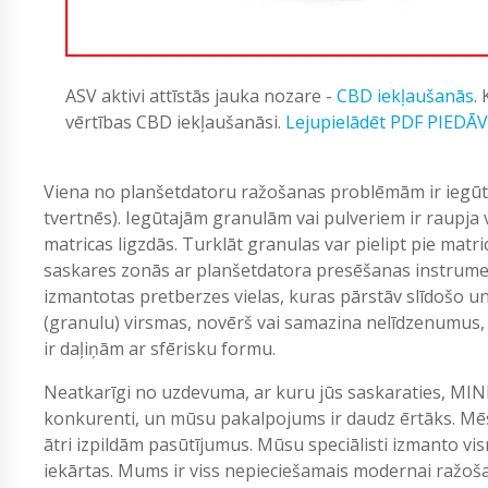
ASV aktivi attīstās jauka nozare -
CBD iekļaušanās
.
vērtības CBD iekļaušanāsi.
Lejupielādēt PDF PIEDĀ
Viena no planšetdatoru ražošanas problēmām ir iegūt 
tvertnēs). Iegūtajām granulām vai pulveriem ir raupja 
matricas ligzdās. Turklāt granulas var pielipt pie matr
saskares zonās ar planšetdatora presēšanas instrumen
izmantotas pretberzes vielas, kuras pārstāv slīdošo un
(granulu) virsmas, novērš vai samazina nelīdzenumus, p
ir daļiņām ar sfērisku formu.
Neatkarīgi no uzdevuma, ar kuru jūs saskaraties, MIN
konkurenti, un mūsu pakalpojums ir daudz ērtāks. Mēs
ātri izpildām pasūtījumus. Mūsu speciālisti izmanto vi
iekārtas. Mums ir viss nepieciešamais modernai ražošan