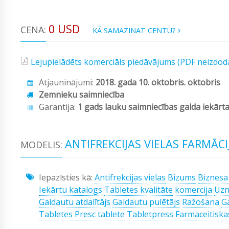
0 USD
CENA:
KĀ SAMAZINAT CENTU?
Lejupielādēts komerciāls piedāvājums (PDF neizdod
Atjauninājumi:
2018. gada 10. oktobris. oktobris
Zemnieku saimniecība
Garantija:
1 gads lauku saimniecības galda iekārt
ANTIFREKCIJAS VIELAS FARMĀC
MODELIS:
Iepazīsties kā:
Antifrekcijas vielas
Bizums
Biznesa
Iekārtu katalogs
Tabletes kvalitāte
komercija
Uz
Galdautu atdalītājs
Galdautu pulētājs
Ražošana
G
Tabletes
Presc tablete
Tabletpress
Farmaceitiska