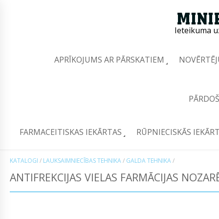
Ieteikuma u
APRĪKOJUMS AR PĀRSKATIEM
NOVĒRTĒJ
PĀRDOŠ
FARMACEITISKAS IEKĀRTAS
RŪPNIECISKĀS IEKĀR
KATALOGI
/
LAUKSAIMNIECĪBAS TEHNIKA
/
GALDA TEHNIKA
/
ANTIFREKCIJAS VIELAS FARMĀCIJAS NOZAR