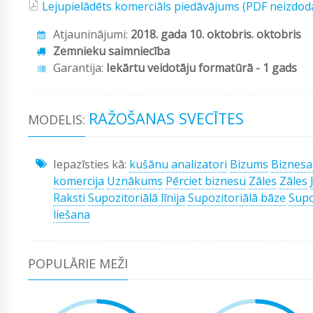
Lejupielādēts komerciāls piedāvājums (PDF neizdod
Atjauninājumi:
2018. gada 10. oktobris. oktobris
Zemnieku saimniecība
Garantija:
Iekārtu veidotāju formatūrā - 1 gads
RAŽOŠANAS SVECĪTES
MODELIS:
Iepazīsties kā:
kušānu analizatori
Bizums
Biznesa
komercija
Uznākums
Pērciet biznesu
Zāles
Zāles
Raksti
Supozitoriālā līnija
Supozitoriālā bāze
Supo
liešana
POPULĀRIE MEŽI