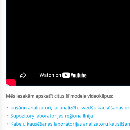
Mēs iesakām apskatīt citus šī modeļa videoklipus:
kušānu analizatori, lai analizētu svecīšu kausēšanas 
Supozitory laboratorijas reģiona līnija
Kabeļu kausēšanas laboratorijas analizatoru kausēšan