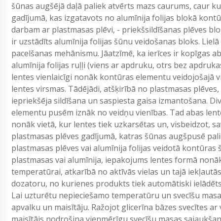
šūnas augšējā daļā paliek atvērts mazs caurums, caur ku
gadījumā, kas izgatavots no alumīnija folijas blokā kon
darbam ar plastmasas plēvi, - priekšsildīšanas plēves blo
ir uzstādīts alumīnija folijas šūnu veidošanas bloks. Liel
pacelšanas mehānismu. Jāatzīmē, ka ierīces ir kopīgas abi
alumīnija folijas ruļļi (viens ar apdruku, otrs bez apdruka
lentes vienlaicīgi nonāk kontūras elementu veidojošajā v
lentes virsmas. Tādējādi, atšķirībā no plastmasas plēves
iepriekšēja sildīšana un saspiesta gaisa izmantošana. D
elementu pusēm iznāk no veidņu vienības. Tad abas lentes
nonāk vietā, kur lentes tiek uzkarsētas un, visbeidzot, s
plastmasas plēves gadījumā, katras šūnas augšpusē palie
plastmasas plēves vai alumīnija folijas veidotā kontūras
plastmasas vai alumīnija, iepakojums lentes formā nonāk p
temperatūrai, atkarībā no aktīvās vielas un tajā iekļaut
dozatoru, no kurienes produkts tiek automātiski ielādēt
Lai uzturētu nepieciešamo temperatūru un svecīšu masas 
apvalku un maisītāju. Ražojot glicerīna bāzes svecītes ar v
maisītājs nodrošina vienmērīgu svecīšu masas sajaukšanu