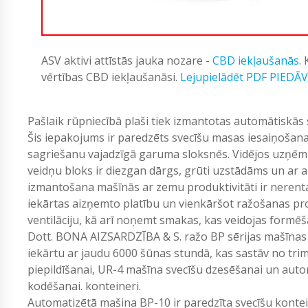
ASV aktivi attīstās jauka nozare -
CBD iekļaušanās
.
vērtības CBD iekļaušanāsi.
Lejupielādēt PDF PIEDĀ
Pašlaik rūpniecībā plaši tiek izmantotas automātiskās 
Šis iepakojums ir paredzēts svecīšu masas iesaiņoša
sagriešanu vajadzīgā garuma sloksnēs. Vidējos uzņēmu
veidņu bloks ir diezgan dārgs, grūti uzstādāms un ar
izmantošana mašīnās ar zemu produktivitāti ir nerent
iekārtas aizņemto platību un vienkāršot ražošanas pr
ventilāciju, kā arī noņemt smakas, kas veidojas formēš
Dott. BONA AIZSARDZĪBA & S. ražo BP sērijas mašīnas a
iekārtu ar jaudu 6000 šūnas stundā, kas sastāv no tr
piepildīšanai, UR-4 mašīna svecīšu dzesēšanai un auto
kodēšanai. konteineri.
Automatizētā mašina BP-10 ir paredzīta svecīšu kontei