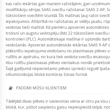
kas ražo iekārtas gan maziem ražotājiem, gan uzņēmumi
modifikāciju sērijas SAAS svecīšu ražošanai: SAAS 2-АР, 
tūkstošiem svecītēm stundā. Šīs mašīnas ļauj ražot svecī
iepakojumos. Atšķirībā no ražošanas ar vidēju jaudu, rū
veidotas tieši mašīnā. Kā piemēru apsveriet automātisko 
troksni un augstu veiktspēju (līdz 22 tūkstošiem svecīš
kontrolieri (PLC). Automātiskajai mašīnai ir optimāls dar
veidošanās. Apsveriet automātiskās iekārtas SAAS 9-АР d
plāksnīšu iepakojuma veidošanu no plastmasas plēves vai a
rullītis ar apdruku, no kura tiek veidota svecīšu iesaiņoju
Abu rullīšu plastmasas plēves vienlaikus nonāk priekšsildī
Šajā gadījumā nepieciešamo plēves spriedzi regulē īpaša 
siltumizolācijas blokā kontūras šūnas formā.
PADOMI MŪSU KLIENTIEM
Tādējādi divas plēves ir savienotas viena ar otru pa vis
blokā, kur, pūšot saspiestu gaisu nepiespiestā telpā, no