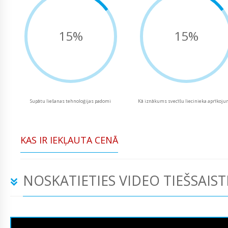
15%
15%
Supātu liešanas tehnoloģijas padomi
Kā iznākums svecīšu liecinieka aprīkoj
KAS IR IEKĻAUTA CENĀ
NOSKATIETIES VIDEO TIEŠSAIST