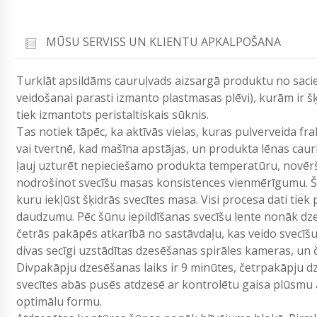
MŪSU SERVISS UN KLIENTU APKALPOŠANA
Turklāt apsildāms cauruļvads aizsargā produktu no sacie
veidošanai parasti izmanto plastmasas plēvi), kurām ir 
tiek izmantots peristaltiskais sūknis.
Tas notiek tāpēc, ka aktīvās vielas, kuras pulverveida fr
vai tvertnē, kad mašīna apstājas, un produkta lēnas cau
ļauj uzturēt nepieciešamo produkta temperatūru, novērš 
nodrošinot svecīšu masas konsistences vienmērīgumu. Šū
kuru iekļūst šķidrās svecītes masa. Visi procesa dati tiek
daudzumu. Pēc šūnu iepildīšanas svecīšu lente nonāk dze
četrās pakāpēs atkarībā no sastāvdaļu, kas veido svecīš
divas secīgi uzstādītas dzesēšanas spirāles kameras, un
Divpakāpju dzesēšanas laiks ir 9 minūtes, četrpakāpju dze
svecītes abās pusēs atdzesē ar kontrolētu gaisa plūsmu a
optimālu formu.