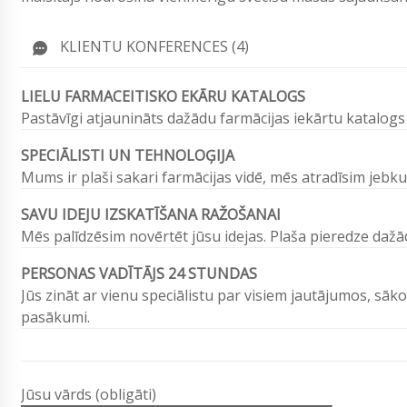
KLIENTU KONFERENCES (4)
LIELU FARMACEITISKO EKĀRU KATALOGS
Pastāvīgi atjaunināts dažādu farmācijas iekārtu katalogs
SPECIĀLISTI UN TEHNOLOĢIJA
Mums ir plaši sakari farmācijas vidē, mēs atradīsim jebku
SAVU IDEJU IZSKATĪŠANA RAŽOŠANAI
Mēs palīdzēsim novērtēt jūsu idejas. Plaša pieredze da
PERSONAS VADĪTĀJS 24 STUNDAS
Jūs zināt ar vienu speciālistu par visiem jautājumos, sāko
pasākumi.
Jūsu vārds (obligāti)