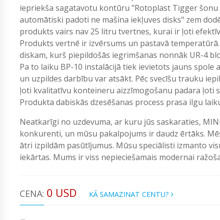
iepriekša sagatavotu kontūru "Rotoplast Tigger šonu 
automātiski padoti ne mašina iekļuves disks" zem dodēš
produkts vairs nav 25 litru tvertnes, kurai ir ļoti efekt
Produkts vertnē ir izvērsums un pastavā temperatūrā. 
diskam, kurš piepildošās iegrimšanas nonnāk UR-4 blok
Pa to laiku BP-10 instalācijā tiek ievietots jauns spole
un uzpildes darbību var atsākt. Pēc svecīšu trauku iepi
ļoti kvalitatīvu konteineru aizzīmogošanu padara ļoti s
Produkta dabiskās dzesēšanas process prasa ilgu laiku
Neatkarīgi no uzdevuma, ar kuru jūs saskaraties, MIN
konkurenti, un mūsu pakalpojums ir daudz ērtāks. Mēs
ātri izpildām pasūtījumus. Mūsu speciālisti izmanto vi
iekārtas. Mums ir viss nepieciešamais modernai ražošan
0 USD
CENA:
KĀ SAMAZINAT CENTU?