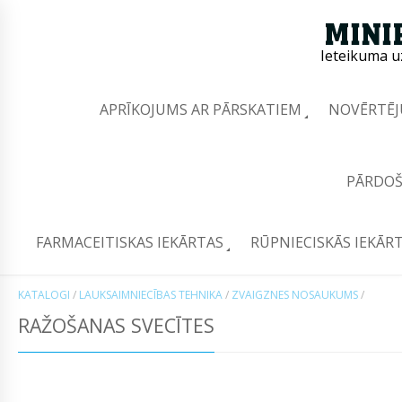
Ieteikuma u
APRĪKOJUMS AR PĀRSKATIEM
NOVĒRTĒJ
PĀRDOŠ
FARMACEITISKAS IEKĀRTAS
RŪPNIECISKĀS IEKĀR
KATALOGI
/
LAUKSAIMNIECĪBAS TEHNIKA
/
ZVAIGZNES NOSAUKUMS
/
RAŽOŠANAS SVECĪTES