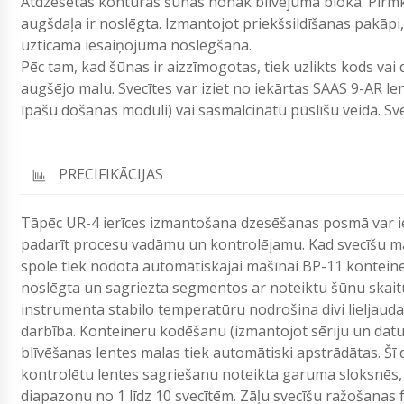
Atdzesētas kontūras šūnas nonāk blīvējuma blokā. Pirmkār
augšdaļa ir noslēgta. Izmantojot priekšsildīšanas pakāpi,
uzticama iesaiņojuma noslēgšana.
Pēc tam, kad šūnas ir aizzīmogotas, tiek uzlikts kods vai 
augšējo malu. Svecītes var iziet no iekārtas SAAS 9-AR l
īpašu došanas moduli) vai sasmalcinātu pūslīšu veidā. Svec
PRECIFIKĀCIJAS
Tāpēc UR-4 ierīces izmantošana dzesēšanas posmā var ie
padarīt procesu vadāmu un kontrolējamu. Kad svecīšu mas
spole tiek nodota automātiskajai mašīnai BP-11 konteine
noslēgta un sagriezta segmentos ar noteiktu šūnu skaitu
instrumenta stabilo temperatūru nodrošina divi lieljaudas
darbība. Konteineru kodēšanu (izmantojot sēriju un datumu
blīvēšanas lentes malas tiek automātiski apstrādātas. Šī
kontrolētu lentes sagriešanu noteikta garuma sloksnēs,
diapazonu no 1 līdz 10 svecītēm. Zāļu svecīšu ražošanas 