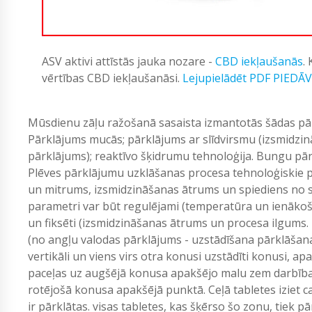
ASV aktivi attīstās jauka nozare -
CBD iekļaušanās
.
vērtības CBD iekļaušanāsi.
Lejupielādēt PDF PIEDĀ
Mūsdienu zāļu ražošanā sasaista izmantotās šādas p
Pārklājums mucās; pārklājums ar slīdvirsmu (izsmidzi
pārklājums); reaktīvo šķidrumu tehnoloģija. Bungu pā
Plēves pārklājumu uzklāšanas procesa tehnoloģiskie p
un mitrums, izsmidzināšanas ātrums un spiediens no s
parametri var būt regulējami (temperatūra un ienākoš
un fiksēti (izsmidzināšanas ātrums un procesa ilgums.
(no angļu valodas pārklājums - uzstādīšana pārklāšana
vertikāli un viens virs otra konusi uzstādīti konusi, a
paceļas uz augšējā konusa apakšējo malu zem darbība
rotējošā konusa apakšējā punktā. Ceļā tabletes iziet c
ir pārklātas. visas tabletes, kas šķērso šo zonu, tiek p