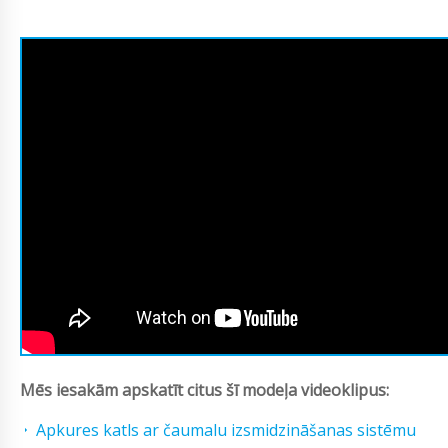
Mēs iesakām apskatīt citus šī modeļa videoklipus:
Apkures katls ar čaumalu izsmidzināšanas sistēmu