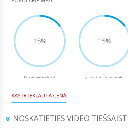
POPULĀRIE MEŽI
15%
15%
Kā notiek pārkārtošanās?
Jaunas pārkārtošanas metodes
KAS IR IEKĻAUTA CENĀ
NOSKATIETIES VIDEO TIEŠSAIST