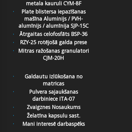
metala kauruli CYM-8F
Plate blistersa iepazīšanas
mašīna Aluminijs / PVH-
alumīnijs / alumīnija SJP-15C
Ātrgaitas celofosfāts BSP-36
RZY-25 rotējošā galda prese
Mitras ražošanas granulatori
CJM-20H
Galdautu izlūkošana no
matricas
Pulvera sajaukšanas
darbiniece ITA-07
Zvaigznes Nosaukums
Želatīna kapsulu sast.
Mani interesē darbaspēks