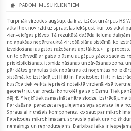
PADOMI MŪSU KLIENTIEM
Turpmāk virzoties augšup, daļiņas izžūst un ārpus HS Wur
atkal tiek novirzīti uz sprauslas iekšpusi, kur tos atkal p
vienveidīgas plēves. Tā rezultātā dažāda lieluma daļiņām
no apakšas nepārtrauktā virzošā slāņa sistēmā, ko izstrā
izveidošanai augstos ražošanas apstākļos.<| gi process.
un to pārvadā ar gaisa plūsmu augšpus gāzes sadales rest
priekšsildīšanas, izsmidzināšanas un žāvēšanas zona, un
pārklātas granulas tiek nepārtraukti noņemtas no iekār
sistēmā, ko izstrādājusi Hiittlin. Pateicoties Hiittlin iz
kustība tiek veikta iepriekš noteiktā virzienā visā tvert
ģeometriju, var precīzi kontrolēt gaisa plūsmu. Tiek pa
dēļ 45 ° leņķī tiek samazināta filtra slodze. Izstrādājuma
Pārklāšanai paredzētā regulējamā slāņa aparātā liela no
Sprauslai ir trešais komponents, ko sauc par mikroklimatu
Pateicoties mikroklimatam, sprausla paliek tīra no šķīdu
nemainīgs un reproducējams. Darbības laikā ir iespējama