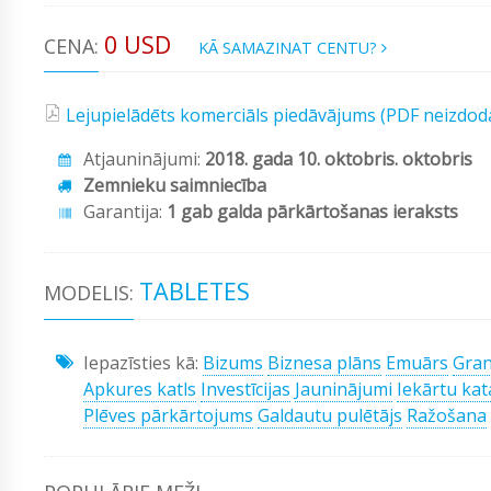
0 USD
CENA:
KĀ SAMAZINAT CENTU?
Lejupielādēts komerciāls piedāvājums (PDF neizdod
Atjauninājumi:
2018. gada 10. oktobris. oktobris
Zemnieku saimniecība
Garantija:
1 gab galda pārkārtošanas ieraksts
TABLETES
MODELIS:
Iepazīsties kā:
Bizums
Biznesa plāns
Emuārs
Gran
Apkures katls
Investīcijas
Jauninājumi
Iekārtu kat
Plēves pārkārtojums
Galdautu pulētājs
Ražošana