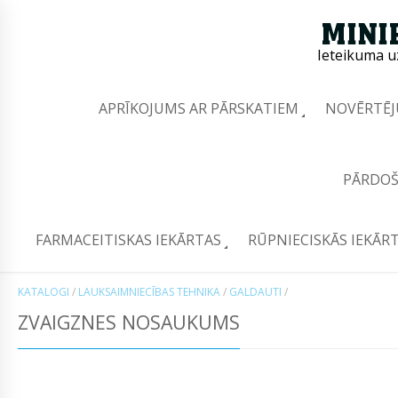
Ieteikuma u
APRĪKOJUMS AR PĀRSKATIEM
NOVĒRTĒJ
PĀRDOŠ
FARMACEITISKAS IEKĀRTAS
RŪPNIECISKĀS IEKĀR
KATALOGI
/
LAUKSAIMNIECĪBAS TEHNIKA
/
GALDAUTI
/
ZVAIGZNES NOSAUKUMS