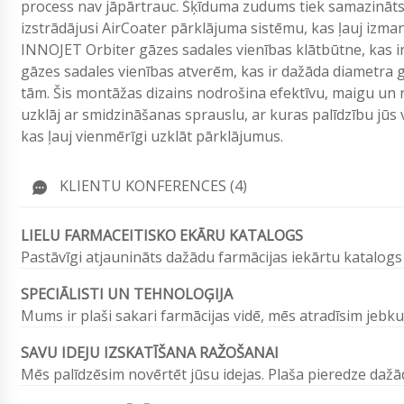
process nav jāpārtrauc. Šķīduma zudums tiek samazināts,
izstrādājusi AirCoater pārklājuma sistēmu, kas ļauj izman
INNOJET Orbiter gāzes sadales vienības klātbūtne, kas i
gāzes sadales vienības atverēm, kas ir dažāda diametra
tām. Šis montāžas dizains nodrošina efektīvu, maigu un
uzklāj ar smidzināšanas sprauslu, ar kuras palīdzību jūs v
kas ļauj vienmērīgi uzklāt pārklājumus.
KLIENTU KONFERENCES (4)
LIELU FARMACEITISKO EKĀRU KATALOGS
Pastāvīgi atjaunināts dažādu farmācijas iekārtu katalogs
SPECIĀLISTI UN TEHNOLOĢIJA
Mums ir plaši sakari farmācijas vidē, mēs atradīsim jebku
SAVU IDEJU IZSKATĪŠANA RAŽOŠANAI
Mēs palīdzēsim novērtēt jūsu idejas. Plaša pieredze da