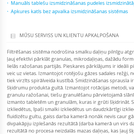
Manuāls tablešu izsmidzināšanas pudeles izsmidzinātā
Apkures katls bez apvalka izsmidzināšanas sistēmas
MŪSU SERVISS UN KLIENTU APKALPOŠANA
Filtrēšanas sistēma nodrošina smalku daļiņu pilnīgu atgri
ļauj efektīvi pārklāt granulas, mikrodaļiņas, dažādu for
lielās ražošanas partijās. Pieskares pārklājums ir ideāli 
veic uz vietas. Izmantojot rotējošu gāzes sadales režģi, n
tiek virzīts spirālveida kustībā. Smidzināšanas sprausla i
šķidrumu produkta gultā. Izmantojot rotācijas metodi, var
granulu ražošanai, tiešu granulēšanu pārvietojamā slānī
izmanto tabletēm un granulām, kuras ir grūti šķidrināt. S
izkliedētus, īpaši smalki izkliedētus un daudzkārtīgi izkl
fluidizētu gultu, gaiss darba kamerā nonāk nevis caur gā
divpakāpju izplešanās rezultātā (darba kamerā un virs 
rezultātā no procesa neizdalās mazas daļiņas, kas ļauj šķ