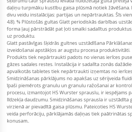
šķidrumu caur sprauslu ievada fluidizētajā gultā pretējā 
daļiņu turpmāku kustību gaisa plūsmā notiek žāvēšana. P
divu veidu instalācijas: partijas un nepārtrauktas. Šīs v
4.8). % Plūstošās gultas Glatt periodiskās darbības uzs
forma ļauj pārstrādāt pat ļoti smalki sadalītus produkt
uz produktu.
Glatt pastāvīgas šķidrās gultnes uzstādīšana Pārklāšana
izveidošanai apstākļos ar augstu procesa produktivitāti.
Produkts tiek nepārtraukti padots no vienas ierīces puse
gāzes sadales restes. Instalācija ir sadalīta zonās dažā
apvalkotās tabletes tiek nepārtraukti izņemtas no ierīces
Smidzināšanas pārklājums no apakšas uz sērijveida fluid
īpaši piemērots granulu un granulu ražošanai ar kontrolē
procesu, izmantojot HS Wurster sprauslu, ir iespējams p
līdzekļa daudzumu. Smidzināšanas sprausla ir uzstādīta gā
virzienā ar pievadītā gaisa plūsmu. Pateicoties HS Wurs
veida perforāciju, pārklājamās daļiņas tiek paātrinātas s
konusam..