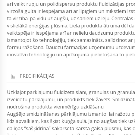
arī veikt rupju un polidispersu produktu fluidizācijas pro
virzošā gulta ir iespējama arī ar lipīgiem un mīkstiem iz
tā virzība: pa vidu uz augšu, uz sāniem uz leju. Centrālās
vislielākā enerģijas plūsma. Liela produkta ātruma dēļ d
veiktspēja ir iespējama arī ar nelielu daudzumu produktu
izmantojot šo tehnoloģiju, tiek samazināts, salīdzinot ar
formu ražošanā. Daudzu farmācijas uzņēmumu uzdevums i
inovatīvu tehnoloģiju un aprīkojuma pielietošana to pieli
PRECIFIKĀCIJAS
Uzklājot pārklājumu fluidizētā slānī, granulas un granulas
izveidotu pārklājumu, un produkts tiek žāvēts. Smidzinātā
nodrošina produkta vienmērīgu uzklāšanu.
Augšējo smidzināšanas pārklājumu izmanto, lai ražotu p
līdz apvalkiem, kas šķīst kuņģa sulā. Ja no augšas tiek u
daļiņas “sašķidrina” sakarsēta karstā gaisa plūsmu, kas 