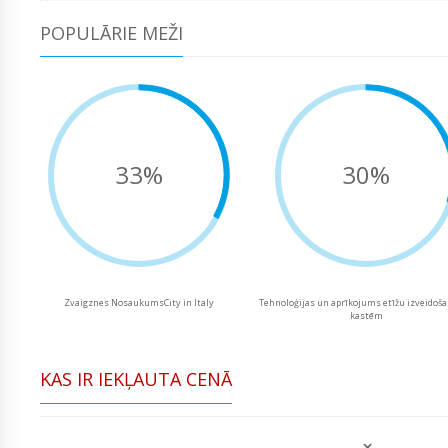
POPULĀRIE MEŽI
33%
30%
Zvaigznes NosaukumsCity in Italy
Tehnoloģijas un aprīkojums etīžu izveidoša
kastēm
KAS IR IEKĻAUTA CENĀ