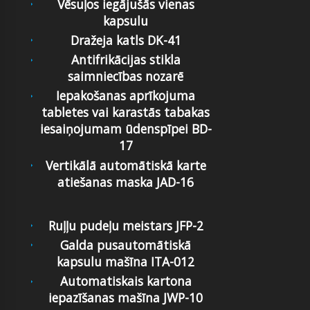
Vēsuļos iegājušās vienas
kapsulu
Dražeja katls DK-41
Antifrikācijas stikla
saimniecības nozarē
Iepakošanas aprīkojuma
tabletes vai karastās tabakas
iesaiņojumam ūdenspīpei BD-
17
Vertikālā automātiskā karte
atiešanas maska JAD-16
Ruļļu pudeļu meistars JFP-2
Galda pusautomātiskā
kapsulu mašīna ITA-012
Automatiskais kartona
iepazīšanas mašīna JWP-10