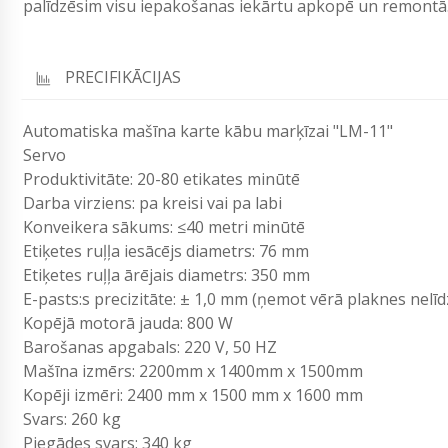
palīdzēsim visu iepakošanas iekārtu apkopē un remontā.
PRECIFIKĀCIJAS
Automatiska mašīna karte kābu marķīzai "LM-11"
Servo
Produktivitāte: 20-80 etikates minūtē
Darba virziens: pa kreisi vai pa labi
Konveikera sākums: ≤40 metri minūtē
Etiķetes ruļļa iesācējs diametrs: 76 mm
Etiķetes ruļļa ārējais diametrs: 350 mm
E-pasts:s precizitāte: ± 1,0 mm (ņemot vērā plaknes nel
Kopējā motorā jauda: 800 W
Barošanas apgabals: 220 V, 50 HZ
Mašīna izmērs: 2200mm x 1400mm x 1500mm
Kopēji izmēri: 2400 mm x 1500 mm x 1600 mm
Svars: 260 kg
Piegādes svars: 340 kg