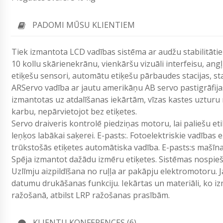
PADOMI MŪSU KLIENTIEM
Tiek izmantota LCD vadības sistēma ar audžu stabilitāti
10 kollu skārienekrānu, vienkāršu vizuāli interfeisu, angļ
etiķešu sensori, automātu etiķešu pārbaudes stacijas, st
AR
Servo vadība ar jautu amerikāņu AB servo pastigrāfijas,
izmantotas uz atdalīšanas iekārtām,
vīzas kastes uzturu 
karbu, nepārvietojot bez etiķetes.
Servo draiveris kontrolē piedziņas motoru, lai paliešu etik
leņķos labākai saķerei.
E-pasts:.
Fotoelektriskie vadības e
trūkstošās etiķetes automātiska vadība. E-pasts:s mašīn
Spēja izmantot dažādu izmēru etiķetes. Sistēmas nospieša
Uzlīmju aizpildīšana no ruļļa ar pakāpju elektromotoru. 
datumu drukāšanas funkciju. Iekārtas un materiāli, ko
ražošanā, atbilst LRP ražošanas prasībām.
KLIENTU KONFERENCES (6)