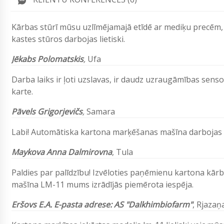
Kārbas stūrī mūsu uzlīmējamajā etīdē ar mediķu precēm, 
kastes stūros darbojas lietiski.
Jēkabs Polomatskis
,
Ufa
Darba laiks ir ļoti uzslavas, ir daudz uzraugāmības sen
karte.
Pāvels Grigorjevičs
,
Samara
Labi! Automātiska kartona marķēšanas mašīna darbojas la
Maykova Anna Dalmirovna
, Tula
Paldies par palīdzību! Izvēloties paņēmienu kartona kā
mašīna LM-11 mums izrādījās piemērota iespēja.
Eršovs
E.A.
E-pasta adrese:
AS "Dalkhimbiofarm"
,
Rjazaņ