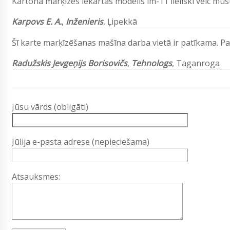
Kartona marķīzes iekārtas modelis lm-11 lieliski veic mūs
Karpovs E. A.
,
Inženieris
, Ļipekkā
Šī karte marķīzēšanas mašīna darba vietā ir patīkama. Pa
Radužskis Jevgeņijs Borisovičs
,
Tehnologs
, Taganroga
Jūsu vārds (obligāti)
Jūlija e-pasta adrese (nepieciešama)
Atsauksmes: