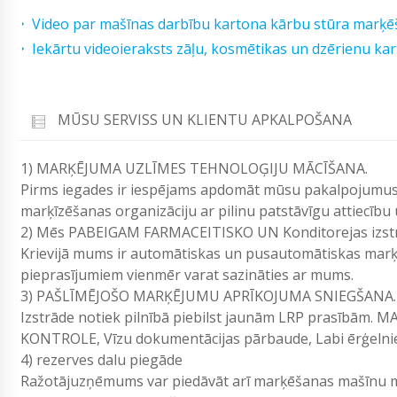
Video par mašīnas darbību kartona kārbu stūra marķē
Iekārtu videoieraksts zāļu, kosmētikas un dzērienu k
MŪSU SERVISS UN KLIENTU APKALPOŠANA
1) MARĶĒJUMA UZLĪMES TEHNOLOĢIJU MĀCĪŠANA.
Pirms iegades ir iespējams apdomāt mūsu pakalpojumus.
marķīzēšanas organizāciju ar pilinu patstāvīgu attiecību
2) Mēs PABEIGAM FARMACEITISKO UN Konditorejas izst
Krievijā mums ir automātiskas un pusautomātiskas marķ
pieprasījumiem vienmēr varat sazināties ar mums.
3) PAŠLĪMĒJOŠO MARĶĒJUMU APRĪKOJUMA SNIEGŠANA.
Izstrāde notiek pilnībā piebilst jaunām LRP prasī
KONTROLE, Vīzu dokumentācijas pārbaude, Labi ērģelni
4) rezerves dalu piegāde
Ražotājuzņēmums var piedāvāt arī marķēšanas mašīnu m