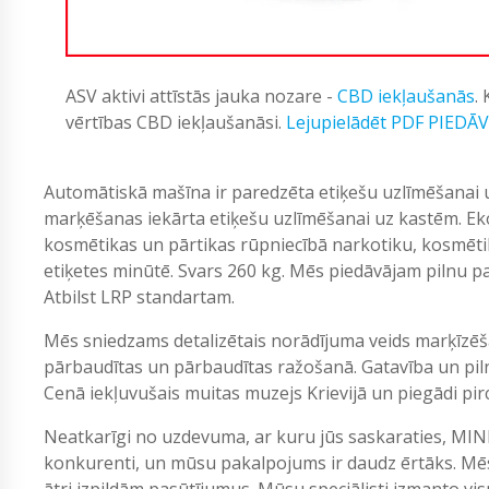
ASV aktivi attīstās jauka nozare -
CBD iekļaušanās
.
vērtības CBD iekļaušanāsi.
Lejupielādēt PDF PIEDĀ
Automātiskā mašīna ir paredzēta etiķešu uzlīmēšanai 
marķēšanas iekārta etiķešu uzlīmēšanai uz kastēm. Ek
kosmētikas un pārtikas rūpniecībā narkotiku, kosmēti
etiķetes minūtē. Svars 260 kg. Mēs piedāvājam pilnu p
Atbilst LRP standartam.
Mēs sniedzams detalizētais norādījuma veids marķīzēša
pārbaudītas un pārbaudītas ražošanā. Gatavība un pil
Cenā iekļuvušais muitas muzejs Krievijā un piegādi pircē
Neatkarīgi no uzdevuma, ar kuru jūs saskaraties, MIN
konkurenti, un mūsu pakalpojums ir daudz ērtāks. Mēs
ātri izpildām pasūtījumus. Mūsu speciālisti izmanto vi