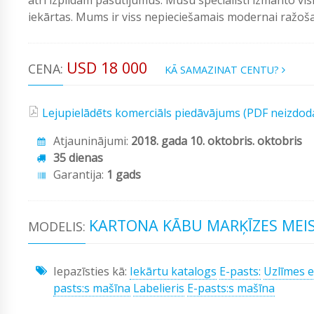
iekārtas. Mums ir viss nepieciešamais modernai ražošan
USD 18 000
CENA:
KĀ SAMAZINAT CENTU?
Lejupielādēts komerciāls piedāvājums (PDF neizdod
Atjauninājumi:
2018. gada 10. oktobris. oktobris
35 dienas
Garantija:
1 gads
KARTONA KĀBU MARĶĪZES MEIS
MODELIS:
Iepazīsties kā:
Iekārtu katalogs
E-pasts:
Uzlīmes e
pasts:s mašīna
Labelieris
E-pasts:s mašīna