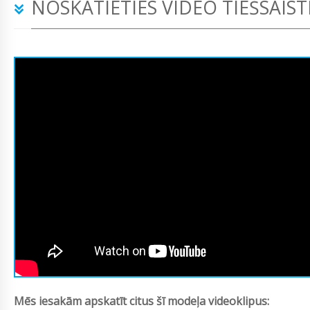
NOSKATIETIES VIDEO TIEŠSAIST
Mēs iesakām apskatīt citus šī modeļa videoklipus: