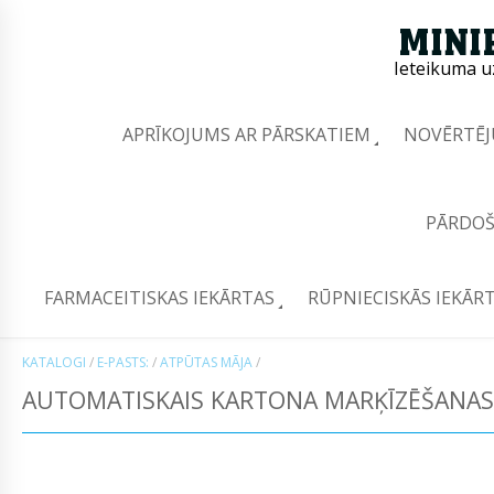
Ieteikuma u
APRĪKOJUMS AR PĀRSKATIEM
NOVĒRTĒJ
PĀRDOŠ
FARMACEITISKAS IEKĀRTAS
RŪPNIECISKĀS IEKĀR
KATALOGI
/
E-PASTS:
/
ATPŪTAS MĀJA
/
AUTOMATISKAIS KARTONA MARĶĪZĒŠANAS 