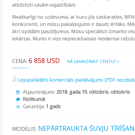
atbilstoši savām vajadzībām.
Neatkarīgi no uzdevuma, ar kuru jūs saskaraties, MIN
konkurenti, un mūsu pakalpojums ir daudz ērtāks. Mēs
ātri izpildām pasūtījumus. Mūsu speciālisti izmanto vi
iekārtas. Mums ir viss nepieciešamais modernai ražošan
6 858 USD
CENA:
KĀ SAMAZINAT CENTU?
Lejupielādēts komerciāls piedāvājums (PDF neizdod
Atjauninājumi:
2018. gada 10. oktobris. oktobris
Nolikumā
Garantija:
1 gads
NEPĀRTRAUKTA ŠUVJU TĪRĪŠAN
MODELIS: