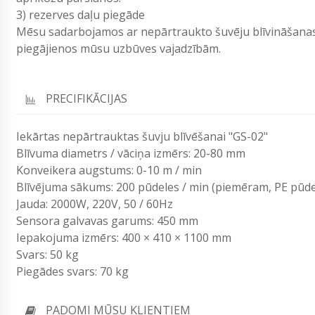
3) rezerves daļu piegāde
Mēsu sadarbojamos ar nepārtraukto šuvēju blīvināšanas
piegājienos mūsu uzbūves vajadzībām.
PRECIFIKĀCIJAS
Iekārtas nepārtrauktas šuvju blīvēšanai "GS-02"
Blīvuma diametrs / vāciņa izmērs: 20-80 mm
Konveikera augstums: 0-10 m / min
Blīvējuma sākums: 200 pūdeles / min (piemēram, PE pūd
Jauda: 2000W, 220V, 50 / 60Hz
Sensora galvavas garums: 450 mm
Iepakojuma izmērs: 400 × 410 × 1100 mm
Svars: 50 kg
Piegādes svars: 70 kg
PADOMI MŪSU KLIENTIEM