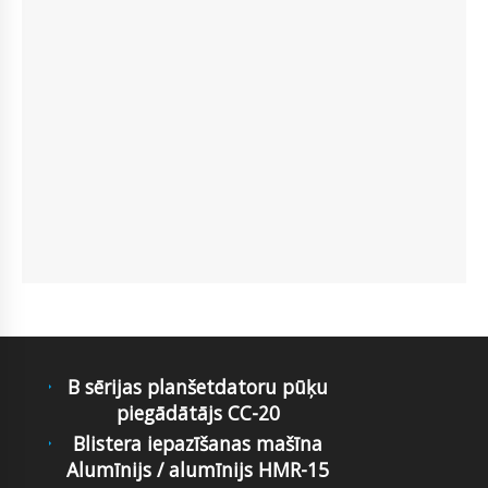
B sērijas planšetdatoru pūķu
piegādātājs CC-20
Blistera iepazīšanas mašīna
Alumīnijs / alumīnijs HMR-15