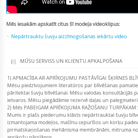
Mēs iesakām apskatīt citus šī modeļa videoklipus:
Nepārtrauktu šuvju aizzīmogošanas iekārtu video
MŪSU SERVISS UN KLIENTU APKALPOŠANA
1) APMACĪBA AR APRĪKOJUMU PASTĀVĪGAI ŠĶIRNES BLĪ
Mēsu piedzīvojumiem literatūros par blīvēšanas pamatiem
pāritektai šuvju blīvēšanai. Mēsu valodas konsultācijās p
ietvaros. Mēsu piegādāmie rezervē daļas un palegmateri
2) Mēs PABEIGAM APRĪKOJUMA RAŽOŠANU TURPĀKAM 
Mums ir plašs piederumu klāsts nepārtrauktai šuvju blīvē
izmantojama modeļos, mašīnu cepurīšos un korķu padev
pirmatskaņošanas mehānisma membrānām, mitruma noņe
aprikožu pārslānos.