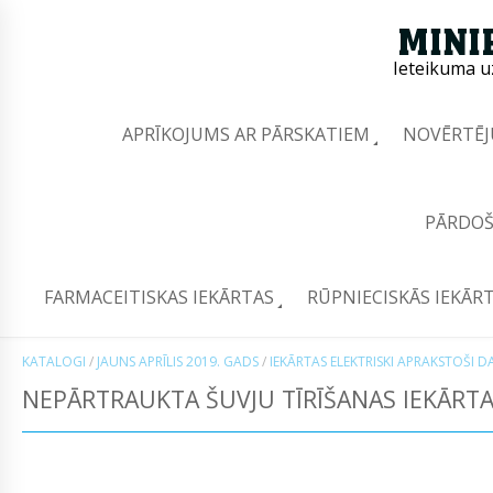
Ieteikuma u
APRĪKOJUMS AR PĀRSKATIEM
NOVĒRTĒJ
PĀRDOŠ
FARMACEITISKAS IEKĀRTAS
RŪPNIECISKĀS IEKĀR
KATALOGI
/
JAUNS APRĪLIS 2019. GADS
/
IEKĀRTAS ELEKTRISKI APRAKSTOŠI DA
NEPĀRTRAUKTA ŠUVJU TĪRĪŠANAS IEKĀRTA