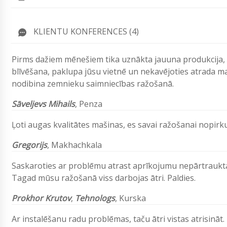
KLIENTU KONFERENCES (4)
Pirms dažiem mēnešiem tika uznākta jauuna produkcija, un
blīvēšana
, paklupa jūsu vietnē un nekavējoties atrada ma
nodibina zemnieku saimniecības ražošanā.
Sāveljevs Mihails
,
Penza
Ļoti augas kvalitātes mašinas, es savai ražošanai nopirk
Gregorijs
, Makhachkala
Saskaroties ar problēmu atrast aprīkojumu nepārtrauktai š
Tagad mūsu ražošanā viss darbojas ātri. Paldies.
Prokhor Krutov
,
Tehnologs
, Kurska
Ar instalēšanu radu problēmas, taču ātri vistas atrisināt.