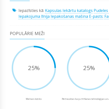
Iepazīsties kā:
Kapsulas
Iekārtu katalogs
Pudeles 
Iepakojuma līnija
Iepakošanas mašina
E-pasts:
Fa
POPULĀRIE MEŽI
25%
25%
Melnais kotiks
Pārtrauktas šuvju tīrīšanas tehnoloģijas un 