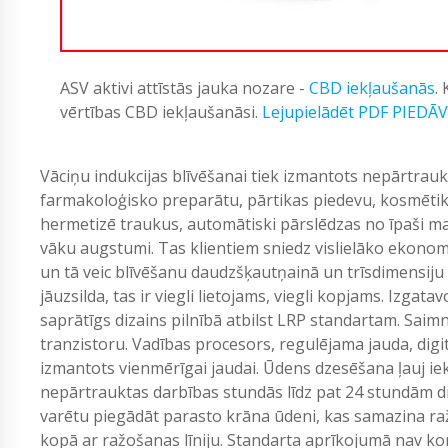
ASV aktivi attīstās jauka nozare -
CBD iekļaušanās
.
vērtības CBD iekļaušanāsi.
Lejupielādēt PDF PIEDĀ
Vāciņu indukcijas blīvēšanai tiek izmantots nepārtrauk
farmakoloģisko preparātu, pārtikas piedevu, kosmētikas
hermetizē traukus, automātiski pārslēdzas no īpaši ma
vāku augstumi. Tas klientiem sniedz vislielāko ekonomi
un tā veic blīvēšanu daudzšķautņainā un trīsdimensiju
jāuzsilda, tas ir viegli lietojams, viegli kopjams. Izgata
saprātīgs dizains pilnībā atbilst LRP standartam. Sa
tranzistoru. Vadības procesors, regulējama jauda, ​​digit
izmantots vienmērīgai jaudai. Ūdens dzesēšana ļauj iekār
nepārtrauktas darbības stundās līdz pat 24 stundām di
varētu piegādāt parasto krāna ūdeni, kas samazina raž
kopā ar ražošanas līniju. Standarta aprīkojumā nav konve