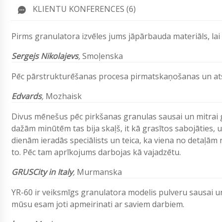
KLIENTU KONFERENCES (6)
Pirms granulatora izvēles jums jāpārbauda materiāls, lai
Sergejs Nikolajevs
,
Smoļenska
Pēc pārstrukturēšanas procesa pirmatskaņošanas un atsa
Edvards
,
Mozhaisk
Divus mēnešus pēc pirkšanas granulas sausai un mitrai gr
dažām minūtēm tas bija skaļš, it kā grasītos sabojāties, 
dienām ieradās speciālists un teica, ka viena no detaļām
to. Pēc tam aprīkojums darbojas kā vajadzētu.
GRUSCity in Italy
,
Murmanska
YR-60 ir veiksmīgs granulatora modelis pulveru sausai 
mūsu esam joti apmeirinati ar saviem darbiem.