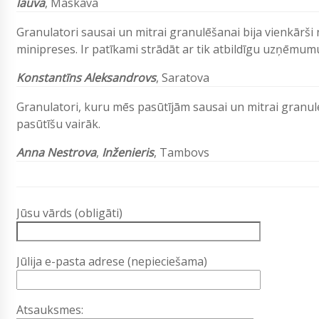
lauva
, Maskava
Granulatori sausai un mitrai granulēšanai bija vienkārš
minipreses. Ir patīkami strādāt ar tik atbildīgu uzņēmum
Konstantīns Aleksandrovs
, Saratova
Granulatori, kuru mēs pasūtījām sausai un mitrai granulēš
pasūtīšu vairāk.
Anna Nestrova
,
Inženieris
, Tambovs
Jūsu vārds (obligāti)
Jūlija e-pasta adrese (nepieciešama)
Atsauksmes: