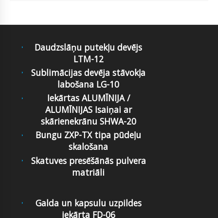
Daudzslāņu putekļu devējs
LTM-12
Sublimācijas devēja stāvokļa
labošana LG-10
Iekārtas ALUMĪNIJA /
ALUMĪNIJAS Isaiņai ar
skārienekrānu SHWA-20
Bungu ZXP-TX tipa pūdeļu
skalošana
Skatuves presēšānās pulvera
matriāli
Galda un kapsulu uzpildes
iekārta FD-06