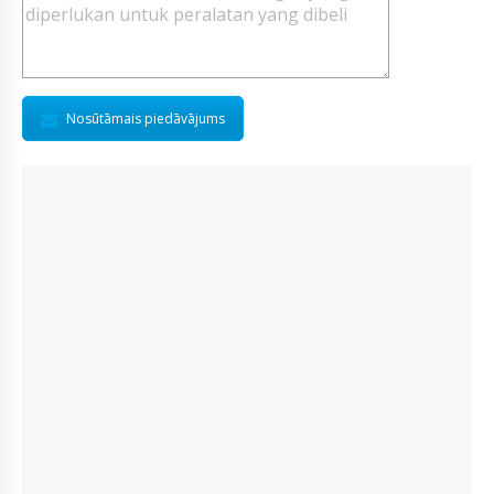
Nosūtāmais piedāvājums