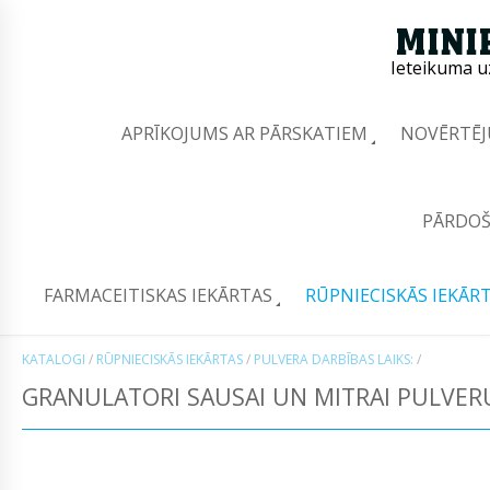
Ieteikuma u
APRĪKOJUMS AR PĀRSKATIEM
NOVĒRTĒJ
PĀRDOŠ
FARMACEITISKAS IEKĀRTAS
RŪPNIECISKĀS IEKĀR
KATALOGI
/
RŪPNIECISKĀS IEKĀRTAS
/
PULVERA DARBĪBAS LAIKS:
/
GRANULATORI SAUSAI UN MITRAI PULVER