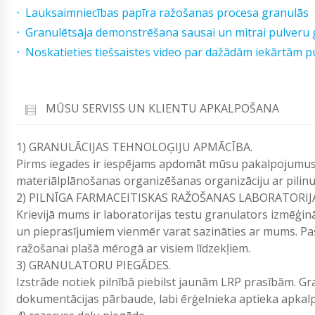
Lauksaimniecības papīra ražošanas procesa granulās
Granulētsāja demonstrēšana sausai un mitrai pulveru 
Noskatieties tiešsaistes video par dažādām iekārtām p
MŪSU SERVISS UN KLIENTU APKALPOŠANA
1) GRANULĀCIJAS TEHNOLOĢIJU APMĀCĪBA.
Pirms iegades ir iespējams apdomāt mūsu pakalpojumus.
materiālplānošanas organizēšanas organizāciju ar pilinu
2) PILNĪGA FARMACEITISKAS RAŽOŠANAS LABORATORIJ
Krievijā mums ir laboratorijas testu granulators izmēģin
un pieprasījumiem vienmēr varat sazināties ar mums. Paš
ražošanai plašā mērogā ar visiem līdzekļiem.
3) GRANULATORU PIEGĀDES.
Izstrāde notiek pilnībā piebilst jaunām LRP prasībām. Gr
dokumentācijas pārbaude, labi ērģelnieka aptieka apkal