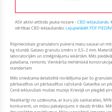
ASV aktivi attīstās jauka nozare -
CBD iekļaušanās
.
vērtības CBD iekļaušanāsi.
Lejupielādēt PDF PIEDĀ
Rūpnieciskais granulators pulvera masu sausai un mitr
kg stundā. Gatavo granulu izmērs ir 0,5–2 mm. Materiāl
laboratorijām un izmēģinājumu iekārtām. Mēs piedāvā
palaišana, remonts. Vienkārša mehāniskā konstrukcija. 
standartam.
Mēs sniedzama detalizētā norādījuma par šo granulat
pārbaudītus un pārbaudītus ražošanā. Gatavība un pil
Cenā iekļuvušais muitas muzejs Krievijā un piegādi pircē
Neatkarīgi no uzdevuma, ar kuru jūs saskaraties, MIN
konkurenti, un mūsu pakalpojums ir daudz ērtāks. Mēs
ātri izpildām pasūtījumus. Mūsu speciālisti izmanto vi