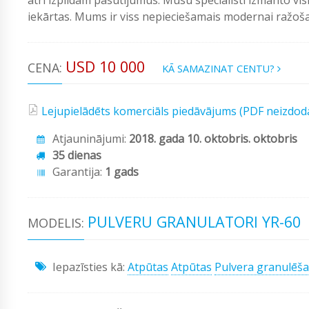
iekārtas. Mums ir viss nepieciešamais modernai ražošan
USD 10 000
CENA:
KĀ SAMAZINAT CENTU?
Lejupielādēts komerciāls piedāvājums (PDF neizdod
Atjauninājumi:
2018. gada 10. oktobris. oktobris
35 dienas
Garantija:
1 gads
PULVERU GRANULATORI YR-60
MODELIS:
Iepazīsties kā:
Atpūtas
Atpūtas
Pulvera granulēš