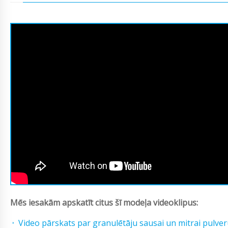
Mēs iesakām apskatīt citus šī modeļa videoklipus:
Video pārskats par granulētāju sausai un mitrai pulve