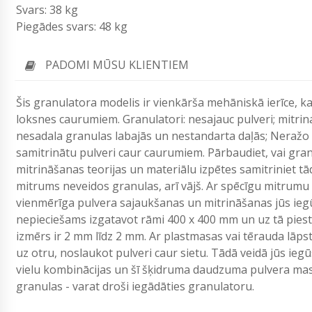
Svars: 38 kg
Piegādes svars: 48 kg
PADOMI MŪSU KLIENTIEM
Šis granulatora modelis ir vienkārša mehāniskā ierīce, k
loksnes caurumiem. Granulatori: nesajauc pulveri; mitrina
nesadala granulas labajās un nestandarta daļās; Neražo 
samitrinātu pulveri caur caurumiem. Pārbaudiet, vai granu
mitrināšanas teorijas un materiālu izpētes samitriniet tā
mitrums neveidos granulas, arī vājš. Ar spēcīgu mitrumu
vienmērīga pulvera sajaukšanas un mitrināšanas jūs ieg
nepieciešams izgatavot rāmi 400 x 400 mm un uz tā piesti
izmērs ir 2 mm līdz 2 mm. Ar plastmasas vai tērauda lāps
uz otru, noslaukot pulveri caur sietu. Tādā veidā jūs ieg
vielu kombinācijas un šī šķidruma daudzuma pulvera mas
granulas - varat droši iegādāties granulatoru.