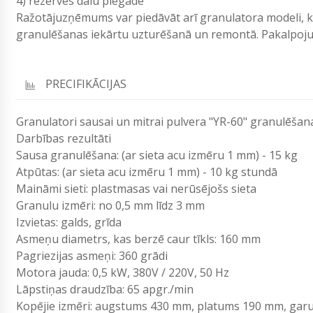
4) rezerves dalu piegāde
Ražotājuzņēmums var piedāvāt arī granulatora modeli, k
granulēšanas iekārtu uzturēšanā un remontā. Pakalpojum
PRECIFIKĀCIJAS
Granulatori sausai un mitrai pulvera "YR-60" granulēšan
Darbības rezultāti
Sausa granulēšana: (ar sieta acu izmēru 1 mm) - 15 kg
Atpūtas: (ar sieta acu izmēru 1 mm) - 10 kg stundā
Maināmi sieti: plastmasas vai nerūsējošs sieta
Granulu izmēri: no 0,5 mm līdz 3 mm
Izvietas: galds, grīda
Asmeņu diametrs, kas berzē caur tīkls: 160 mm
Pagriezijas asmeņi: 360 grādi
Motora jauda: 0,5 kW, 380V / 220V, 50 Hz
Lāpstiņas draudzība: 65 apgr./min
Kopējie izmēri: augstums 430 mm, platums 190 mm, ga