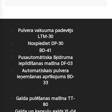
Pulvera vakuuma padevējs
LTM-30
Nospiediet DP-30
BD-41
Pusautomātiska šķidruma
iepildīšanas mašīna DF-03
Automatiskais pulvera
ieņemšanas aprīkojums BD-
33
Galda pulēšanas mašīna TT-
80
Galda un kapsulu galds YL-04