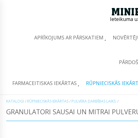
Ieteikuma u
APRĪKOJUMS AR PĀRSKATIEM
NOVĒRTĒJ
PĀRDOŠ
FARMACEITISKAS IEKĀRTAS
RŪPNIECISKĀS IEKĀR
KATALOGI
/
RŪPNIECISKĀS IEKĀRTAS
/
PULVERA DARBĪBAS LAIKS:
/
GRANULATORI SAUSAI UN MITRAI PULVER