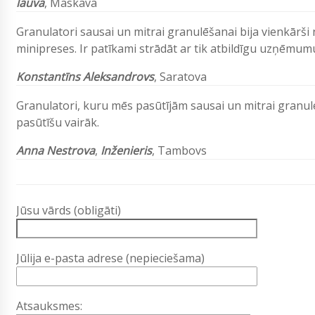
lauva
, Maskava
Granulatori sausai un mitrai granulēšanai bija vienkārš
minipreses. Ir patīkami strādāt ar tik atbildīgu uzņēmum
Konstantīns Aleksandrovs
, Saratova
Granulatori, kuru mēs pasūtījām sausai un mitrai granulēš
pasūtīšu vairāk.
Anna Nestrova
,
Inženieris
, Tambovs
Jūsu vārds (obligāti)
Jūlija e-pasta adrese (nepieciešama)
Atsauksmes: