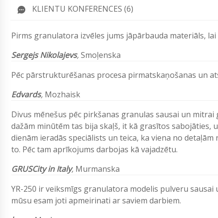
KLIENTU KONFERENCES (6)
Pirms granulatora izvēles jums jāpārbauda materiāls, lai
Sergejs Nikolajevs
,
Smoļenska
Pēc pārstrukturēšanas procesa pirmatskaņošanas un atsa
Edvards
,
Mozhaisk
Divus mēnešus pēc pirkšanas granulas sausai un mitrai gr
dažām minūtēm tas bija skaļš, it kā grasītos sabojāties, 
dienām ieradās speciālists un teica, ka viena no detaļām
to. Pēc tam aprīkojums darbojas kā vajadzētu.
GRUSCity in Italy
,
Murmanska
YR-250 ir veiksmīgs granulatora modelis pulveru sausai
mūsu esam joti apmeirinati ar saviem darbiem.