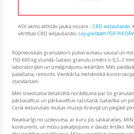
ASV aktivi attīstās jauka nozare -
CBD iekļaušanās
.
vērtības CBD iekļaušanāsi.
Lejupielādēt PDF PIEDĀ
Rūpnieciskais granulators pulvera masu sausai un mitr
150-600 kg stundā. Gatavo granulu izmērs ir 0,5–2 mm. 
laboratorijām un izmēģinājumu iekārtām. Mēs piedāvā
palaišana, remonts. Vienkārša mehāniskā konstrukcija. 
standartam.
Mēs sniedzama detalizētā norādījuma par šo granulat
pārbaudītus un pārbaudītus ražošanā. Gatavība un pil
Cenā iekļuvušais muitas muzejs Krievijā un piegādi pircē
Neatkarīgi no uzdevuma, ar kuru jūs saskaraties, MIN
konkurenti, un mūsu pakalpojums ir daudz ērtāks. Mēs
ātri izpildām pasūtījumus. Mūsu speciālisti izmanto vi