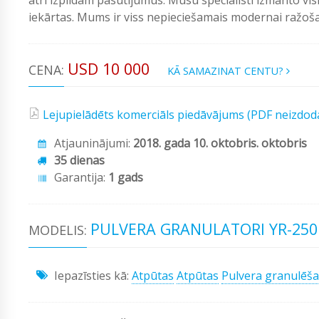
iekārtas. Mums ir viss nepieciešamais modernai ražošan
USD 10 000
CENA:
KĀ SAMAZINAT CENTU?
Lejupielādēts komerciāls piedāvājums (PDF neizdod
Atjauninājumi:
2018. gada 10. oktobris. oktobris
35 dienas
Garantija:
1 gads
PULVERA GRANULATORI YR-250
MODELIS:
Iepazīsties kā:
Atpūtas
Atpūtas
Pulvera granulēš