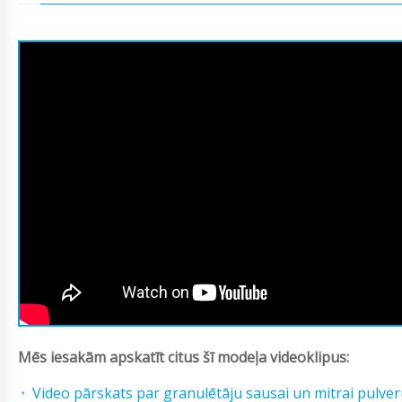
Mēs iesakām apskatīt citus šī modeļa videoklipus:
Video pārskats par granulētāju sausai un mitrai pulve