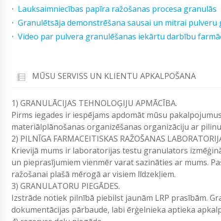
Lauksaimniecības papīra ražošanas procesa granulās
Granulētsāja demonstrēšana sausai un mitrai pulveru 
Video par pulvera granulēšanas iekārtu darbību farmā
MŪSU SERVISS UN KLIENTU APKALPOŠANA
1) GRANULĀCIJAS TEHNOLOĢIJU APMĀCĪBA.
Pirms iegades ir iespējams apdomāt mūsu pakalpojumus.
materiālplānošanas organizēšanas organizāciju ar pilinu
2) PILNĪGA FARMACEITISKAS RAŽOŠANAS LABORATORIJ
Krievijā mums ir laboratorijas testu granulators izmēģin
un pieprasījumiem vienmēr varat sazināties ar mums. Paš
ražošanai plašā mērogā ar visiem līdzekļiem.
3) GRANULATORU PIEGĀDES.
Izstrāde notiek pilnībā piebilst jaunām LRP prasībām. Gr
dokumentācijas pārbaude, labi ērģelnieka aptieka apkal