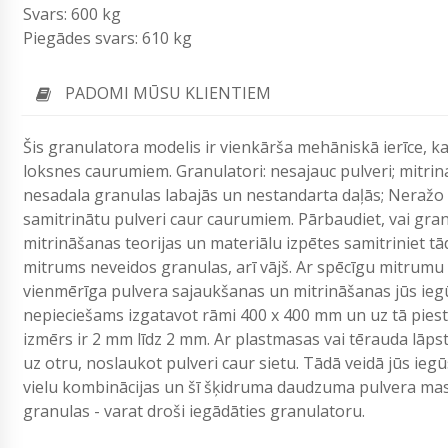
Svars: 600 kg
Piegādes svars: 610 kg
PADOMI MŪSU KLIENTIEM
Šis granulatora modelis ir vienkārša mehāniskā ierīce, k
loksnes caurumiem. Granulatori: nesajauc pulveri; mitrina
nesadala granulas labajās un nestandarta daļās; Neražo 
samitrinātu pulveri caur caurumiem. Pārbaudiet, vai granu
mitrināšanas teorijas un materiālu izpētes samitriniet tā
mitrums neveidos granulas, arī vājš. Ar spēcīgu mitrumu
vienmērīga pulvera sajaukšanas un mitrināšanas jūs ieg
nepieciešams izgatavot rāmi 400 x 400 mm un uz tā piesti
izmērs ir 2 mm līdz 2 mm. Ar plastmasas vai tērauda lāps
uz otru, noslaukot pulveri caur sietu. Tādā veidā jūs ieg
vielu kombinācijas un šī šķidruma daudzuma pulvera mas
granulas - varat droši iegādāties granulatoru.