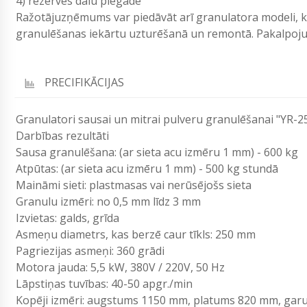
4) rezerves dalu piegāde
Ražotājuzņēmums var piedāvāt arī granulatora modeli, k
granulēšanas iekārtu uzturēšanā un remontā. Pakalpojum
PRECIFIKĀCIJAS
Granulatori sausai un mitrai pulveru granulēšanai "YR-2
Darbības rezultāti
Sausa granulēšana: (ar sieta acu izmēru 1 mm) - 600 kg
Atpūtas: (ar sieta acu izmēru 1 mm) - 500 kg stundā
Maināmi sieti: plastmasas vai nerūsējošs sieta
Granulu izmēri: no 0,5 mm līdz 3 mm
Izvietas: galds, grīda
Asmeņu diametrs, kas berzē caur tīkls: 250 mm
Pagriezijas asmeņi: 360 grādi
Motora jauda: 5,5 kW, 380V / 220V, 50 Hz
Lāpstiņas tuvības: 40-50 apgr./min
Kopēji izmēri: augstums 1150 mm, platums 820 mm, ga