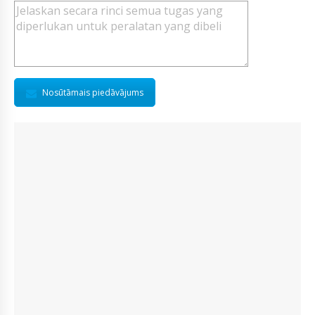
Nosūtāmais piedāvājums