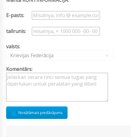
Manta KONTINFORMĀCIJA:
E-pasts:
tallrunis:
valsts:
Krievijas Federācija
Komentārs:
Nosūtāmais piedāvājums