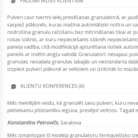
PADOMI MŪSU KLIENTIEM
Pulveri caur tvertni ielej presēšanas granulatorā, ar ja
saspiež plāksnēs, kuras mašīna automātiski notīra un sas
nodrošina granulu ražošanu bez mitrināšanas tikai ar pul
rokas sūknis, ar kuru nepieciešams sūknēt nepieciešamo 
paneļa vadība, citā modifikācijā apturēšana notiek automā
panelis ar izvēlni angļu valodā. Granulatori: nesajauc pulv
granulas; nesadala granulas labajās un nestandarta daļā
izspiest pulveri plāksnē ar veltņiem un iznīcināt to mazās
KLIENTU KONFERENCES (6)
Mēs meklējām veidu, kā granulēt savu pulveri, kuru nevar
pietiekamu plūstamību ieguva, presējot veltņos. Tagad mē
Konstantīns Petrovičs
,
Saratova
Mēs izmantojam šī modeļa granulatoru fermaceitisko izej