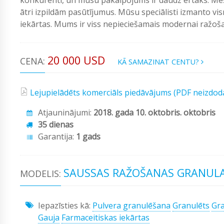
ātri izpildām pasūtījumus. Mūsu speciālisti izmanto vi
iekārtas. Mums ir viss nepieciešamais modernai ražošan
20 000 USD
CENA:
KĀ SAMAZINAT CENTU?
Lejupielādēts komerciāls piedāvājums (PDF neizdod
Atjauninājumi:
2018. gada 10. oktobris. oktobris
35 dienas
Garantija:
1 gads
SAUSSAS RAŽOŠANAS GRANULA
MODELIS:
Iepazīsties kā:
Pulvera granulēšana
Granulēts
Gra
Gauja
Farmaceitiskas iekārtas