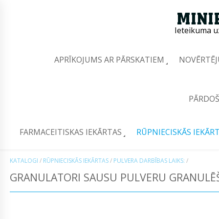
Ieteikuma u
APRĪKOJUMS AR PĀRSKATIEM
NOVĒRTĒJ
PĀRDOŠ
FARMACEITISKAS IEKĀRTAS
RŪPNIECISKĀS IEKĀR
KATALOGI
/
RŪPNIECISKĀS IEKĀRTAS
/
PULVERA DARBĪBAS LAIKS:
/
GRANULATORI SAUSU PULVERU GRANULĒŠ