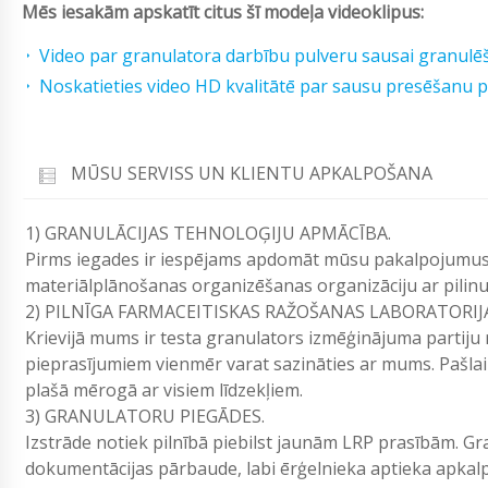
Mēs iesakām apskatīt citus šī modeļa videoklipus:
Video par granulatora darbību pulveru sausai granulē
Noskatieties video HD kvalitātē par sausu presēšanu p
MŪSU SERVISS UN KLIENTU APKALPOŠANA
1) GRANULĀCIJAS TEHNOLOĢIJU APMĀCĪBA.
Pirms iegades ir iespējams apdomāt mūsu pakalpojumus.
materiālplānošanas organizēšanas organizāciju ar pilinu
2) PILNĪGA FARMACEITISKAS RAŽOŠANAS LABORATORIJ
Krievijā mums ir testa granulators izmēģinājuma partiju
pieprasījumiem vienmēr varat sazināties ar mums. Pašlai
plašā mērogā ar visiem līdzekļiem.
3) GRANULATORU PIEGĀDES.
Izstrāde notiek pilnībā piebilst jaunām LRP prasībām. Gr
dokumentācijas pārbaude, labi ērģelnieka aptieka apkal