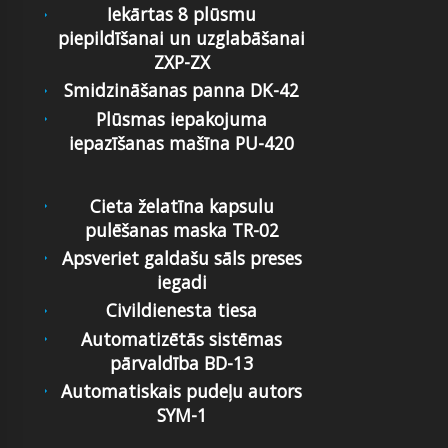
Iekārtas 8 plūsmu
piepildīšanai un uzglabāšanai
ZXP-ZX
Smidzināšanas panna DK-42
Plūsmas iepakojuma
iepazīšanas mašīna PU-420
Cieta želatīna kapsulu
pulēšanas maska TR-02
Apsveriet galdašu sāls preses
iegadi
Civildienesta tiesa
Automatizētās sistēmas
pārvaldība BD-13
Automatiskais pudeļu autors
SYM-1