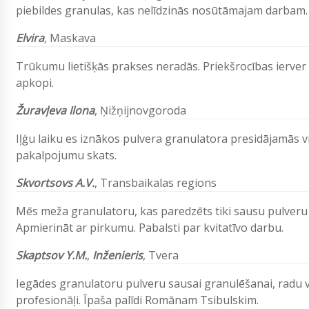
piebildes granulas, kas nelīdzinās nosūtāmajam darbam.
Elvira
,
Maskava
Trūkumu lietišķās prakses neradās. Priekšrocības ierver pu
apkopi.
Žuravļeva Ilona
,
Ņižņijnovgoroda
Iļģu laiku es iznākos pulvera granulatora presidājamās vi
pakalpojumu skats.
Skvortsovs A.V.
,
Transbaikalas regions
Mēs meža granulatoru, kas paredzēts tiki sausu pulveru
Apmierināt ar pirkumu. Pabalsti par kvitatīvo darbu.
Skaptsov Y.M.
,
Inženieris
, Tvera
Iegādes granulatoru pulveru sausai granulēšanai, radu va
profesionāļi. Īpaša palīdi Romānam Tsibulskim.