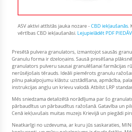
ASV aktivi attīstās jauka nozare -
CBD iekļaušanās
.
vērtības CBD iekļaušanāsi.
Lejupielādēt PDF PIEDĀ
Presētā pulvera granulators, izmantojot sausās granul
Granulu forma ir dzeloņains. Sausā presēšana plāksnē
granulators pulveru sausai granulēšanai farmācijas rūp
nerūsējošais tērauds. Ideāli piemērots granulu ražoša
pilnu pakalpojumu klāstu: uzstādīšana, apmācība, pala
instrukcijas angļu un krievu valodā. Atbilst LRP standa
Mēs sniedzama detalizētā norādījuma par šo granulat
pārbaudītus un pārbaudītus ražošanā. Gatavība un pil
Cenā iekļuvušais muitas muzejs Krievijā un piegādi pircē
Neatkarīgi no uzdevuma, ar kuru jūs saskaraties, MIN
konkurenti, un mūsu pakalpojums ir daudz ērtāks. Mēs