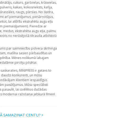
ldinātājs, cukurs, garšvielas, krāsvielas,
ulveris, kakao, kokosrieksts, kafija,
 jūraszāles, raugs, pārslas. No šķidra,
mt arī piemaisījumus, piesārņotājus,
tot, lai attīrītu ekstrahētu augu eļļu
em piemaisījumiem). Pieredze ar
e, medus, ekstrahēta augu eļļa, palmu
gatavots no nerūsējošā tērauda atbilstoši
ums par saimniecību polvera skrīninga
ntam, mašīna sasien pārbaudītas un
pilnība. Mēnes nolikumā labajam
edalāmie pircēju pilsētai.
saskaraties, MINIPRESS ir gatavs to
 daudzi konkurenti, un mūsu
iedāvājam klientiem iespaidīgus
dām pasūtījumus. Mūsu speciālisti
 pasaulē, lai izvēlētos dažādas
is modernai ražošanai jebkurā līmenī.
Ā SAMAZINAT CENTU?