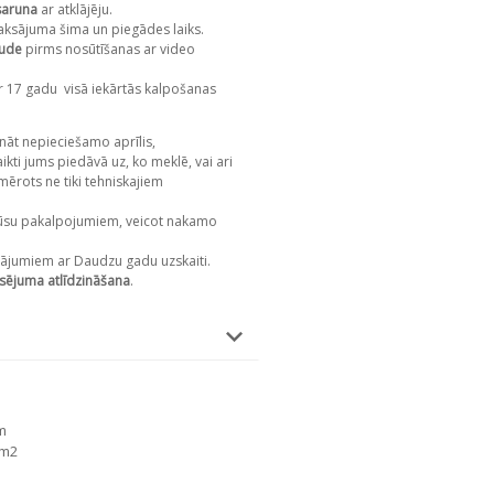
saruna
ar atklājēju.
aksājuma šima un piegādes laiks.
aude
pirms nosūtīšanas ar video
r 17 gadu
visā iekārtās kalpošanas
nāt nepieciešamo aprīlis,
kti jums piedāvā uz, ko meklē, vai ari
mērots ne tiki tehniskajiem
su pakalpojumiem, veicot nakamo
ājumiem ar Daudzu gadu uzskaiti.
sējuma atlīdzināšana
.
m
 m2