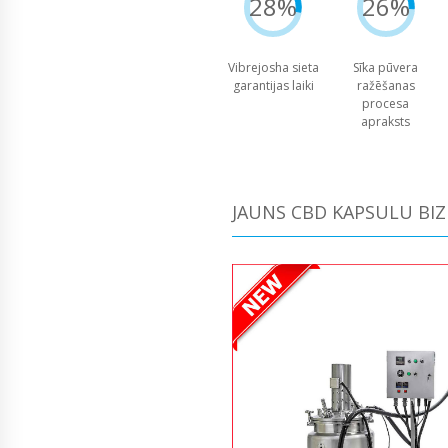
28%
26%
Vibrejosha sieta
Sīka pūvera
garantijas laiki
ražēšanas
procesa
apraksts
JAUNS CBD KAPSULU BI