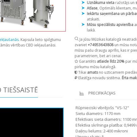
Uznākuma vieta
ražotājs un
Atlase
, Optimāls klientam, m
Iekārtu saņemšana un pārb
atskaiti.
Mūsu speciālistu apvienība
a
laikā.
Ja jūsu Mūzikas katalogā neatradi
ekļaušanās
. Kapsula lieto spilgtumu
zvaniet
+74953643808
un mūsu notai
itāmās vērtības CBD iekļaušanāsi.
mūsu pašu draugu aprīlis, kas ir pie
parametriem, bet ari cenai.
Garantēts
atlaide līdz 20%
par mū
pirkumu mūsu katalogā.
Tikai
amats
no uzticamiem piedāv
Elastīga novadu sistēma.
Ērta mak
 TIEŠSAISTĒ
PRECIFIKĀCIJAS
Rūpnieciski vibrējošs "VS-12"
Sietu diametrs: 1170 mm
Efektīvais sieta diametrs: 1100 m
Efektīva skrīninga platība: 0,9499
Daļiņu lielums: 2-400 mikroni
Līmeņu skats: 5