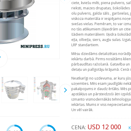
ciete, kviešu milti, piena pulveris, sa
rieksti, maizes drupatas, šokolādes p
olu pulveris, galda sāls , garšvielas,
viskoza materiāla ir iespējams noņe
svešas vielas. Piemēram, to var izman
no tās atlikumiem (šķiedrām un citi
šādiem materiāliem: šķidra šokolād
eļļa, olīveļļa, siers, augļu sulas. Iz
LRP standartiem.
Mēsu dziedāms detalizētais norādīj
iekārtu darbā. Pirms nosūtāms klie
pārbaudītas ražošanā. Gatavība un 
detaļu un palīgotāju krājumā. Cenā i
Neatkarīgi no uzdevuma, ar kuru jūs 
uzņemties. Mēs esam jaudīgāki nekā
pakalpojums ir daudz ērtāks. Mēs p
apstākļus un pārsteidzoši ātri izpil
izmanto vismodernākās tehnoloģijas
iekārtas. Mums ir viss nepieciešama
Un vēl vairāk.
USD 12 000
CENA:
K