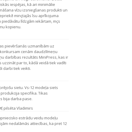
kās iespējas, kā ari minimālie
ināšana vīzu izsniegšanas produkti un
epriekð minçtajâs îsu aprîkojuma
m piedâvâtu lîdzgâm iekârtam, mçs
enu kopienu.
īgas pievēršanās uzmanībām uz
un konkursam cenām daudzlīmeņu
ņu darbības rezultāts MiniPress, kas ir
 uzzināt par to, kādā veidā tiek vadīti
i darbi tiek veikti.
brējošu sietu. Vs-12 modeļa siets
 produkcija specifika. Tikas
s bija darba pase.
ri
, pilsēta Vladimirs
 rūpniecisko estrādu veidu modeļu
ojām nedalāmās attiecības, ka pret 12