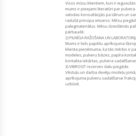
Visos mūsu klientiem, kuri ir ieguvušās
mums ir pieejami literatūri par pulve
valodas konsultācijās pa tālruni un sa
radušā principa ietvaros. Mēsu piegā
palegmateriālus. Mēsu dziedāmās palīg
pārbaudē.
2) PILNĪGA RAŽOŠANA UN LABORATORIJ
Mums ir liels papildu aprīkojuma šķiroj
klienta pieņēmuma, ka tās mērķis ir pan
modeles, pulveru bāzes, papīra kontak
kontakta iekārtas, pulvera sadalīšanas
3) VIBROSIT rezerves dalu piegāde.
Vēstuļu un darba devēju modeļu jomā
aprīkojuma pulveru sadalīšanai frakcij
uzbūvē.