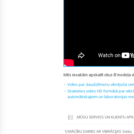
Mēs iesakām apskatīt citus šī modeļa v
Video par daudzlīmeņu vibrējoša sie
Skatieties video HD formātā par vibrā
automātiskajiem un laboratorijas m
MŪSU SERVISS UN KLIENTU AP
1) MĀCĪBU DARBS AR VIBRĀCIJAS Sietu.