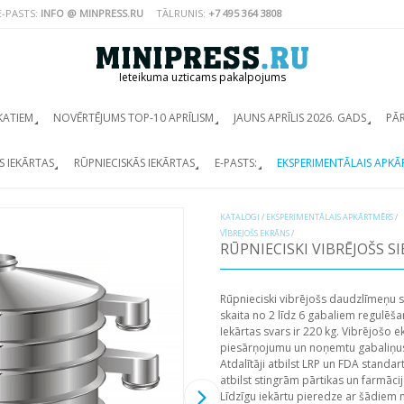
E-PASTS:
INFO @ MINPRESS.RU
TĀLRUNIS:
+7 495 364 3808
Ieteikuma uzticams pakalpojums
KATIEM
NOVĒRTĒJUMS TOP-10 APRĪLISM
JAUNS APRĪLIS 2026. GADS
PĀ
S IEKĀRTAS
RŪPNIECISKĀS IEKĀRTAS
E-PASTS:
EKSPERIMENTĀLAIS APKĀ
KATALOGI
/
EKSPERIMENTĀLAIS APKĀRTMĒRS
/
VĪBREJOŠS EKRĀNS
/
RŪPNIECISKI VIBRĒJOŠS SI
Rūpnieciski vibrējošs daudzlīmeņu 
skaita no 2 līdz 6 gabaliem regulēš
Iekārtas svars ir 220 kg. Vibrējošo e
piesārņojumu un noņemtu gabaliņus
Atdalītāji atbilst LRP un FDA standa
atbilst stingrām pārtikas un farmāc
Līdzīgu iekārtu pieredze ar šādiem 