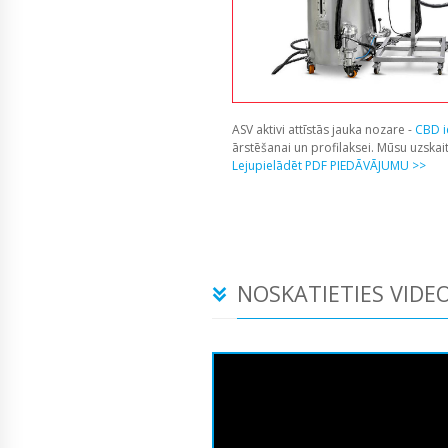
ASV aktivi attīstās jauka nozare -
CBD i
ārstēšanai un profilaksei. Mūsu uzska
Lejupielādēt PDF PIEDĀVĀJUMU >>
NOSKATIETIES VIDEO