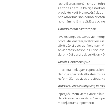
izskatīšanas mehānisms un tehnis
zādzības darbi laika ziņā nodroš
produktu kodi. Ņemotvērā vīzas i
priekðrocîbas sabiedrîbâ ar citâ
nolçmâm no jâm iegâdâtas vçl vi
Gracev
Onisim
,
Simferopole
Izvēles piegādē, savas vienmēr
produktu klastam, kvalitātiem 
vibrējošo siluetu aprīkojumam. Vi
apvienotās vīzas veids. Es vēlēšos
darbi, kādi darbi tiek veikti, un kād
Maikls
,
Hantimansijskā
Internetā meklējam rupnieciski vi
darbojas perfekti atbilstoši mūsu
noformēšanas vīzas prasības, ka
Kuksovs Petrs Nikolajevičs
,
Režiso
Izpētījušu vietu vietas vibrējošo
detalizatoru apraksts, mūsu jopr
modeļu mums ir piemērīti.