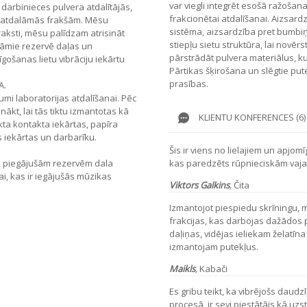
var viegli integrēt esošā ražošanas 
 darbinieces pulvera atdalītājās,
frakcionētai atdalīšanai. Aizsar
ra atdalāmās frakšām. Mēsu
sistēma, aizsardzība pret bumbiņ
raksti, mēsu palīdzam atrisināt
stiepļu sietu struktūra, lai novērs
dāmie rezervē daļas un
pārstrādāt pulvera materiālus, k
ošanas lietu vibrāciju iekārtu
Pārtikas šķirošana un slēgtie pu
prasības.
A.
umi laboratorijas atdalīšanai. Pēc
ākt, lai tās tiktu izmantotas kā
KLIENTU KONFERENCES (6)
ta kontakta iekārtas, papīra
 iekārtas un darbarīku.
Šis ir viens no lielajiem un apjomī
, piegājušām rezervēm dala
kas paredzēts rūpnieciskām vaja
ai, kas ir iegājušās mūzikas
Viktors Galkins
,
Čita
Izmantojot piespiedu skrīningu,
frakcijas, kas darbojas dažādos 
daļiņas, vidējas ieliekam želatī
izmantojam putekļus.
Maikls
,
Kabači
Es gribu teikt, ka vibrējošs daudz
procesā, ir sevi piestātājs kā uzs