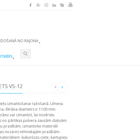
RDOŠANĀ NO RAJONA
RTMĒRS
ETS VS-12
siets izmantošanai ražošanā. Līmeņu
ana. Ekrāna diametrs ir 1100 mm.
krānu var izmantot, lai novērstu
 no pārtikas pulvera sausām daļiņām.
rtu prasībām, izmantotie materiāli
ijas nozares tehniskajām prasībām.
materiāliem: kukurūzas ciete, kartupeļu