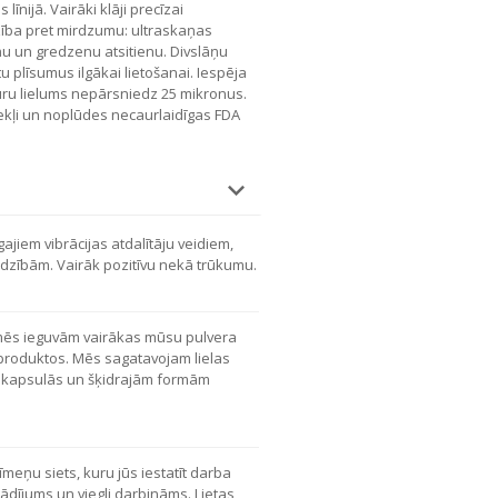
līnijā. Vairāki klāji precīzai
dzība pret mirdzumu: ultraskaņas
u un gredzenu atsitienu. Divslāņu
tu plīsumus ilgākai lietošanai. Iespēja
uru lielums nepārsniedz 25 mikronus.
tekļi un noplūdes necaurlaidīgas FDA
gajiem vibrācijas atdalītāju veidiem,
dzībām. Vairāk pozitīvu nekā trūkumu.
 mēs ieguvām vairākas mūsu pulvera
produktos. Mēs sagatavojam lielas
na kapsulās un šķidrajām formām
līmeņu siets, kuru jūs iestatīt darba
tādījums un viegli darbināms. Lietas