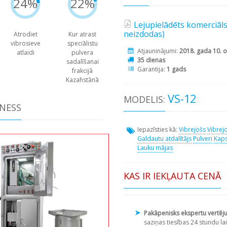
24%
22%
Lejupielādēts komerciāl
neizdodas)
Atrodiet
Kur atrast
vibrosieve
speciālistu
Atjauninājumi:
2018. gada 10. o
atlaidi
pulvera
35 dienas
sadalīšanai
Garantija:
1 gads
frakcijā
Kazahstānā
VS-12
MODELIS:
ZNESS
Iepazīsties kā:
Vibrejošs
Vibrej
Galdautu atdalītājs
Pulveri
Kaps
Lauku mājas
KAS IR IEKĻAUTA CENĀ
Pakāpenisks ekspertu vertēj
saziņas tiesības 24 stundu lai