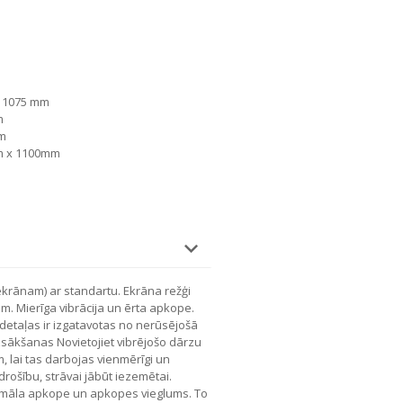
: 1075 mm
m
mm
m x 1100mm
ekrānam) ar standartu.
Ekrāna režģi
iem.
Mierīga vibrācija un ērta apkope.
 detaļas ir izgatavotas no nerūsējošā
uzsākšanas
Novietojiet vibrējošo dārzu
, lai tas darbojas vienmērīgi un
drošību, strāvai jābūt iezemētai.
inimāla apkope un apkopes vieglums. To