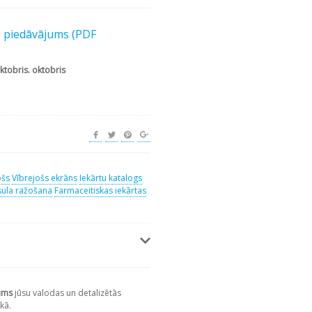
s piedāvājums (PDF
ktobris. oktobris
ošs
Vībrejošs ekrāns
Iekārtu katalogs
ula ražošana
Farmaceitiskas iekārtas
ums
jūsu valodas un detalizētās
kā.