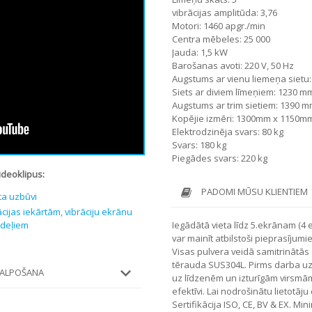
vibrācijas amplitūda: 3,76
Motori: 1460 apgr./min
Centra mēbeles: 25 000
Jauda: 1,5 kW
Barošanas avoti: 220 V, 50 Hz
Augstums ar vienu liemeņa sietu
Siets ar diviem līmeņiem: 1230 m
Augstums ar trim sietiem: 1390 
Kopējie izmēri: 1300mm x 1150m
Elektrodzinēja svars: 80 kg
Svars: 180 kg
Piegādes svars: 220 kg
ideoklipus:
PADOMI MŪSU KLIENTIEM
ta uzbūvi
cijas iekārtām, vibrāciju ekrānu
odeļiem
Iegādātā vieta līdz 5.ekrānam (4 
var mainīt atbilstoši pieprasījum
Visas pulvera veidā samitrinātās
tērauda SUS304L. Pirms darba 
KALPOŠANA
uz līdzenēm un izturīgām virsmām
efektīvi.
Lai nodrošinātu lietotāju 
Sertifikācija ISO, CE, BV & EX. M