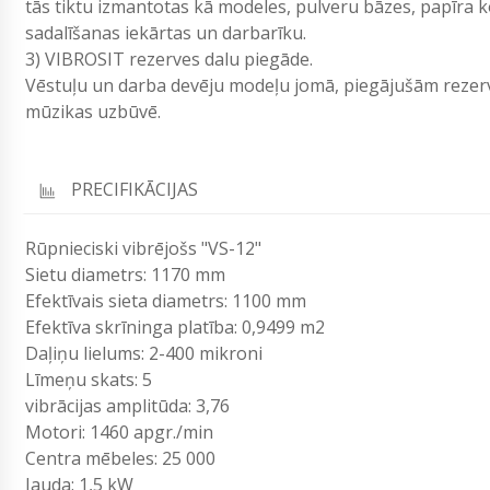
tās tiktu izmantotas kā modeles, pulveru bāzes, papīra k
sadalīšanas iekārtas un darbarīku.
3) VIBROSIT rezerves dalu piegāde.
Vēstuļu un darba devēju modeļu jomā, piegājušām rezervē
mūzikas uzbūvē.
PRECIFIKĀCIJAS
Rūpnieciski vibrējošs "VS-12"
Sietu diametrs: 1170 mm
Efektīvais sieta diametrs: 1100 mm
Efektīva skrīninga platība: 0,9499 m2
Daļiņu lielums: 2-400 mikroni
Līmeņu skats: 5
vibrācijas amplitūda: 3,76
Motori: 1460 apgr./min
Centra mēbeles: 25 000
Jauda: 1,5 kW