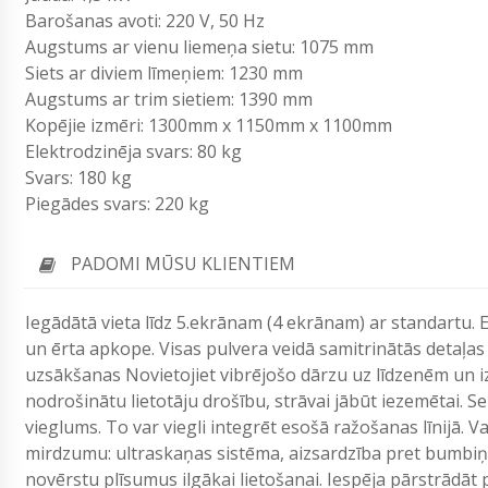
Barošanas avoti: 220 V, 50 Hz
Augstums ar vienu liemeņa sietu: 1075 mm
Siets ar diviem līmeņiem: 1230 mm
Augstums ar trim sietiem: 1390 mm
Kopējie izmēri: 1300mm x 1150mm x 1100mm
Elektrodzinēja svars: 80 kg
Svars: 180 kg
Piegādes svars: 220 kg
PADOMI MŪSU KLIENTIEM
Iegādātā vieta līdz 5.ekrānam (4 ekrānam) ar standartu.
E
un ērta apkope. Visas pulvera veidā samitrinātās detaļa
uzsākšanas
Novietojiet vibrējošo dārzu uz līdzenēm un i
nodrošinātu lietotāju drošību, strāvai jābūt iezemētai. S
vieglums. To var viegli integrēt esošā ražošanas līnijā. Vai
mirdzumu: ultraskaņas sistēma, aizsardzība pret bumbiņu 
novērstu plīsumus ilgākai lietošanai. Iespēja pārstrādāt