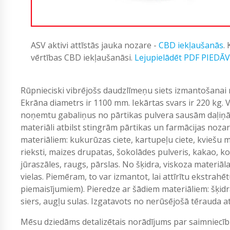
ASV aktivi attīstās jauka nozare -
CBD iekļaušanās
.
vērtības CBD iekļaušanāsi.
Lejupielādēt PDF PIEDĀ
Rūpnieciski vibrējošs daudzlīmeņu siets izmantošanai 
Ekrāna diametrs ir 1100 mm. Iekārtas svars ir 220 kg.
noņemtu gabaliņus no pārtikas pulvera sausām daļiņām
materiāli atbilst stingrām pārtikas un farmācijas noza
materiāliem: kukurūzas ciete, kartupeļu ciete, kviešu mil
rieksti, maizes drupatas, šokolādes pulveris, kakao, koko
jūraszāles, raugs, pārslas. No šķidra, viskoza materiā
vielas. Piemēram, to var izmantot, lai attīrītu ekstrah
piemaisījumiem). Pieredze ar šādiem materiāliem: šķidra
siers, augļu sulas. Izgatavots no nerūsējošā tērauda a
Mēsu dziedāms detalizētais norādījums par saimniecīb