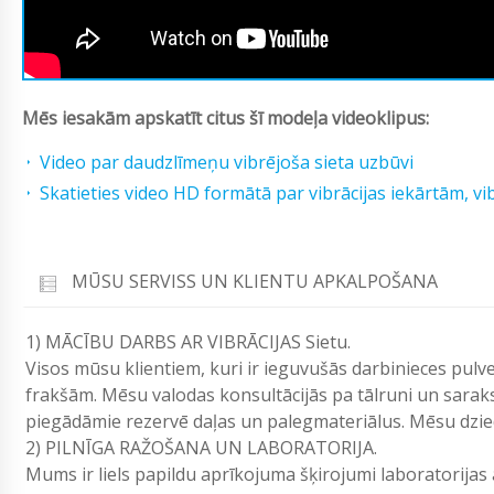
Mēs iesakām apskatīt citus šī modeļa videoklipus:
Video par daudzlīmeņu vibrējoša sieta uzbūvi
Skatieties video HD formātā par vibrācijas iekārtām, v
MŪSU SERVISS UN KLIENTU APKALPOŠANA
1) MĀCĪBU DARBS AR VIBRĀCIJAS Sietu.
Visos mūsu klientiem, kuri ir ieguvušās darbinieces pulve
frakšām. Mēsu valodas konsultācijās pa tālruni un saraks
piegādāmie rezervē daļas un palegmateriālus. Mēsu dzied
2) PILNĪGA RAŽOŠANA UN LABORATORIJA.
Mums ir liels papildu aprīkojuma šķirojumi laboratorijas 