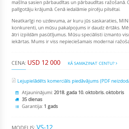
mašīna sasien pārbaudītas un pārbaudītas ražošanā. G
palīgotāju krājumā. Cenā iedalāmie pircēju pilsētai.
Neatkarīgi no uzdevuma, ar kuru jūs saskaraties, MIN
konkurenti, un mūsu pakalpojums ir daudz ērtāks. Mēs
ātri izpildām pasūtījumus. Mūsu speciālisti izmanto vi
iekārtas. Mums ir viss nepieciešamais modernai ražošan
USD 12 000
CENA:
KĀ SAMAZINAT CENTU?
Lejupielādēts komerciāls piedāvājums (PDF neizdod
Atjauninājumi:
2018. gada 10. oktobris. oktobris
35 dienas
Garantija:
1 gads
VS-12
MODELIS: