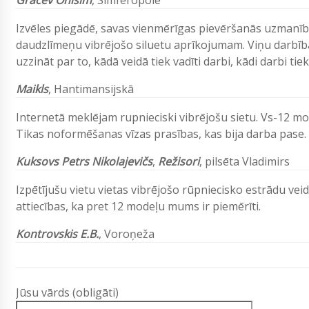
Gracev
Onisim
,
Simferopole
Izvēles piegādē, savas vienmērīgas pievēršanās uzmanī
daudzlīmeņu vibrējošo siluetu aprīkojumam. Viņu darbības
uzzināt par to, kādā veidā tiek vadīti darbi, kādi darbi tiek 
Maikls
,
Hantimansijskā
Internetā meklējam rupnieciski vibrējošu sietu. Vs-12 mod
Tikas noformēšanas vīzas prasības, kas bija darba pase.
Kuksovs Petrs Nikolajevičs
,
Režisori
, pilsēta Vladimirs
Izpētījušu vietu vietas vibrējošo rūpniecisko estrādu v
attiecības, ka pret 12 modeļu mums ir piemērīti.
Kontrovskis E.B.
, Voroņeža
Jūsu vārds (obligāti)