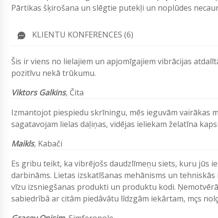
Pārtikas šķirošana un slēgtie putekļi un noplūdes necaur
KLIENTU KONFERENCES (6)
Šis ir viens no lielajiem un apjomīgajiem vibrācijas atda
pozitīvu nekā trūkumu.
Viktors Galkins
,
Čita
Izmantojot piespiedu skrīningu, mēs ieguvām vairākas m
sagatavojam lielas daļiņas, vidējas ieliekam želatīna k
Maikls
,
Kabači
Es gribu teikt, ka vibrējošs daudzlīmeņu siets, kuru jūs ie
darbināms. Lietas izskatīšanas mehānisms un tehniskās i
vīzu izsniegšanas produkti un produktu kodi. Ņemotvērā 
sabiedrîbâ ar citâm piedâvâtu lîdzgâm iekârtam, mçs nol