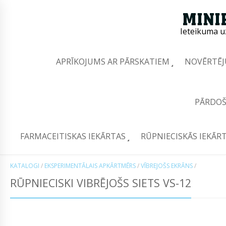
Ieteikuma u
APRĪKOJUMS AR PĀRSKATIEM
NOVĒRTĒJ
PĀRDOŠ
FARMACEITISKAS IEKĀRTAS
RŪPNIECISKĀS IEKĀR
KATALOGI
/
EKSPERIMENTĀLAIS APKĀRTMĒRS
/
VĪBREJOŠS EKRĀNS
/
RŪPNIECISKI VIBRĒJOŠS SIETS VS-12