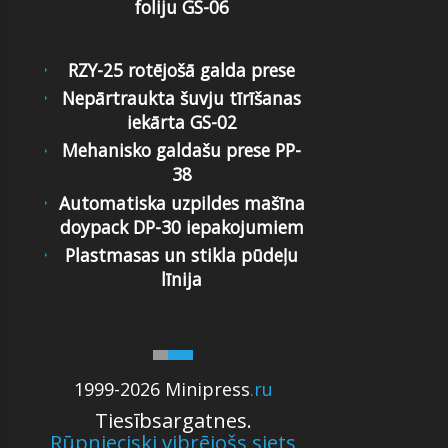
foliju GS-06
RZY-25 rotējošā galda prese
Nepārtraukta šuvju tīrīšanas
iekārta GS-02
Mehanisko galdašu prese PP-
38
Automatiska uzpildes mašīna
doypack DP-30 iepakojumiem
Plastmasas un stikla pūdeļu
līnija
1999-2026 Minipress
.ru
Tiesībsargatnes.
Rūpnieciski vibrējošs siets