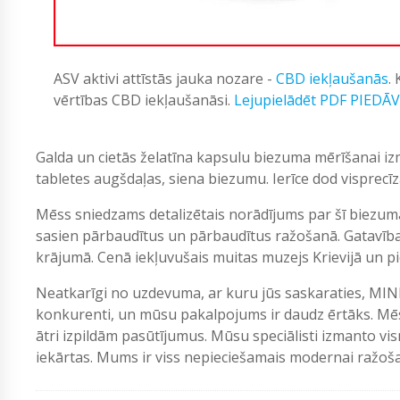
ASV aktivi attīstās jauka nozare -
CBD iekļaušanās
.
vērtības CBD iekļaušanāsi.
Lejupielādēt PDF PIEDĀ
Galda un cietās želatīna kapsulu biezuma mērīšanai i
tabletes augšdaļas, siena biezumu. Ierīce dod visprecī
Mēss sniedzams detalizētais norādījums par šī biezum
sasien pārbaudītus un pārbaudītus ražošanā. Gatavība
krājumā. Cenā iekļuvušais muitas muzejs Krievijā un pie
Neatkarīgi no uzdevuma, ar kuru jūs saskaraties, MIN
konkurenti, un mūsu pakalpojums ir daudz ērtāks. Mēs
ātri izpildām pasūtījumus. Mūsu speciālisti izmanto vi
iekārtas. Mums ir viss nepieciešamais modernai ražošan