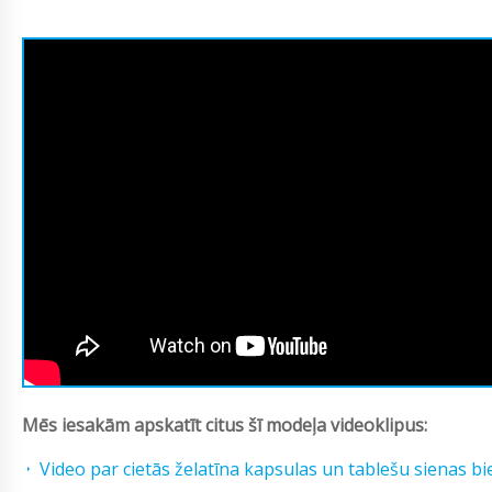
Mēs iesakām apskatīt citus šī modeļa videoklipus:
Video par cietās želatīna kapsulas un tablešu sienas b