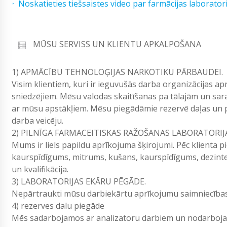
Noskatieties tiešsaistes video par farmācijas laborato
MŪSU SERVISS UN KLIENTU APKALPOŠANA
1) APMĀCĪBU TEHNOLOĢIJAS NARKOTIKU PĀRBAUDEI.
Visim klientiem, kuri ir ieguvušās darba organizācijas a
sniedzējiem. Mēsu valodas skaitīšanas pa tālajām un sara
ar mūsu apstākļiem. Mēsu piegādāmie rezervē daļas un p
darba veicēju.
2) PILNĪGA FARMACEITISKAS RAŽOŠANAS LABORATORIJ
Mums ir liels papildu aprīkojuma šķirojumi. Pēc klienta 
kaurspīdīgums, mitrums, kušans, kaurspīdīgums, dezintegrā
un kvalifikācija.
3) LABORATORIJAS EKĀRU PĒGĀDE.
Nepārtraukti mūsu darbiekārtu aprīkojumu saimniecības 
4) rezerves dalu piegāde
Mēs sadarbojamos ar analizatoru darbiem un nodarbojam