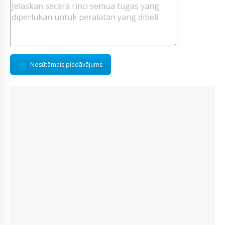
Nosūtāmais piedāvājums