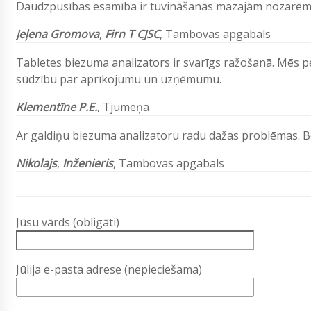
Daudzpusības esamība ir tuvināšanās mazajām nozarēm
Jeļena Gromova
,
Firn T CJSC
,
Tambovas apgabals
Tabletes biezuma analizators ir svarīgs ražošanā. Mēs p
sūdzību par aprīkojumu un uzņēmumu.
Klementīne P.E.
, Tjumeņa
Ar galdiņu biezuma analizatoru radu dažas problēmas. B
Nikolajs
,
Inženieris
, Tambovas apgabals
Jūsu vārds (obligāti)
Jūlija e-pasta adrese (nepieciešama)