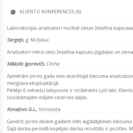
KLIENTU KONFERENCES (6)
Laboratorijas analizatori nozīmē cietas želatīna kapsul
Sergejs
,
g. M
Oskva
Analizatori mēra cieto želatīna kapsulu jūgdaļas un sie
Mākslis Igorevičs
,
Cīrihe
Apmērām pirms gada mes iecerētajā biezuma analizatoru. 
mezglava ekspluatācijā.
Pēdējo 6 mēnešu laikposms ir strādnieks Ļoti labi. Klie
nosūtāmajām mājām rezerves daļas.
Kovaļovs G.L.
,
Voroņeža
Gandrīz pirms diviem gadiem mēs iegādājāmies biezuma 
Šajā darba periodā kopējais darba rezultāts ir pozitīvs. 