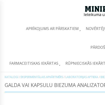
Ieteikuma u
APRĪKOJUMS AR PĀRSKATIEM
NOVĒRTĒJ
PĀRDOŠ
FARMACEITISKAS IEKĀRTAS
RŪPNIECISKĀS IEKĀR
KATALOGI
/
EKSPERIMENTĀLAIS APKĀRTMĒRS
/
LABORATORIJAS APTIEKA
/
BI
GALDA VAI KAPSULU BIEZUMA ANALIZATOR