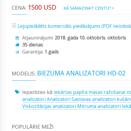
1500 USD
CENA:
KĀ SAMAZINAT CENTU?
Lejupielādēts komerciāls piedāvājums (PDF neizdod
Atjauninājumi:
2018. gada 10. oktobris. oktobris
35 dienas
Garantija:
1 gads
BIEZUMA ANALIZATORI HD-02
MODELIS:
Iepazīsties kā:
iekārtas papīra masas ražošanai no
analizatori
Analizatori
Sastavas analizatori
kušānu
Viskozitācijas analizatori
Mitruma analizatori
Iekā
POPULĀRIE MEŽI