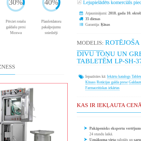
30%
40%
Lejupielādēts komerciāls pi
Atjauninājumi:
2018. gada 10. oktob
35 dienas
Pērciet rotašu
Planšetdatoru
Garantija:
Ķīnas
galdašu presi
pakalpojumu
Moxwa
sniedzēji
ROTĒJOŠA
MODELIS:
DIVU TOŅU UN GR
TABLETĒM LP-SH-3
ZNESS
Iepazīsties kā:
Iekārtu katalogs
Tablet
Ķīnass
Rotācijas galda prese
Galdaut
Farmaceitiskas iekārtas
KAS IR IEKĻAUTA CEN
Pakāpenisks ekspertu vertējum
24 stundu laikā.
Uznākuma vieta
ražotājs un
sar