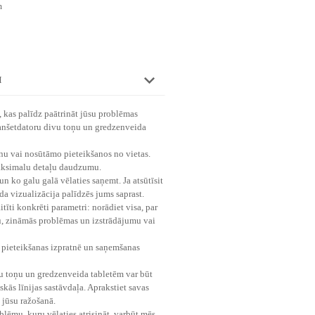
m
M
 kas palīdz paātrināt jūsu problēmas
lanšetdatoru divu toņu un gredzenveida
anu vai nosūtāmo pieteikšanos no vietas.
aksimalu detaļu daudzumu.
 un ko galu galā vēlaties saņemt. Ja atsūtīsit
a vizualizācija palīdzēs jums saprast.
aitīti konkrēti parametri: norādiet visa, par
vu, zināmās problēmas un izstrādājumu vai
 pieteikšanas izpratnē un saņemšanas
u toņu un gredzenveida tabletēm var būt
kās līnijas sastāvdaļa. Aprakstiet savas
 jūsu ražošanā.
ēmu, kuru vēlaties atrisināt, varbūt mēs