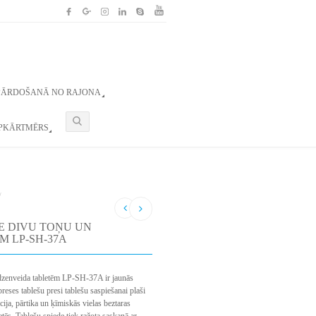
PĀRDOŠANĀ NO RAJONA
APKĀRTMĒRS
/
E DIVU TOŅU UN
 LP-SH-37A
edzenveida tabletēm LP-SH-37A ir jaunās
eses tablešu presi tablešu saspiešanai plaši
ija, pārtika un ķīmiskās vielas beztaras
tēs. Tablešu spiede tiek ražota saskaņā ar