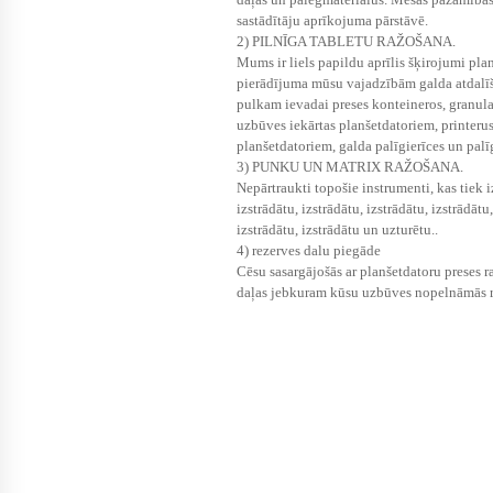
sastādītāju aprīkojuma pārstāvē.
2) PILNĪGA TABLETU RAŽOŠANA.
Mums ir liels papildu aprīlis šķirojumi pla
pierādījuma mūsu vajadzībām galda atdalī
pulkam ievadai preses konteineros, granula
uzbūves iekārtas planšetdatoriem, printeru
planšetdatoriem, galda palīgierīces un palīg
3) PUNKU UN MATRIX RAŽOŠANA.
Nepārtraukti topošie instrumenti, kas tiek i
izstrādātu, izstrādātu, izstrādātu, izstrādātu,
izstrādātu, izstrādātu un uzturētu..
4) rezerves dalu piegāde
Cēsu sasargājošās ar planšetdatoru preses 
daļas jebkuram kūsu uzbūves nopelnāmās r