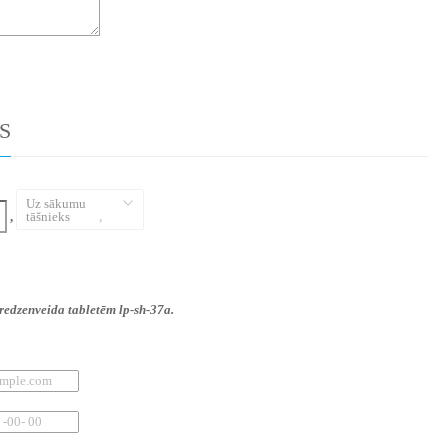
S
Uz sākumu
,
tāšnieks
,
gredzenveida tabletēm lp-sh-37a.