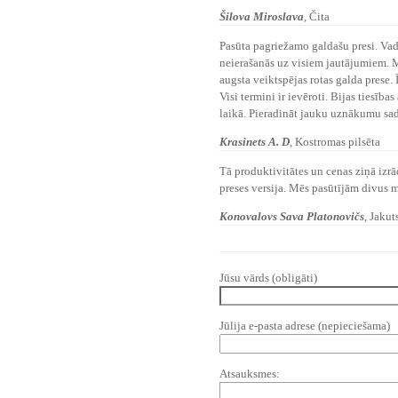
Šilova Miroslava
,
Čita
Pasūta pagriežamo galdašu presi. Vadī
neierašanās uz visiem jautājumiem. M
augsta veiktspējas rotas galda prese.
Visi termini ir ievēroti. Bijas tiesība
laikā. Pieradināt jauku uznākumu sadar
Krasinets A. D
, Kostromas pilsēta
Tā produktivitātes un cenas ziņā izrā
preses versija. Mēs pasūtījām divus 
Konovalovs Sava Platonovičs
, Jakut
Jūsu vārds (obligāti)
Jūlija e-pasta adrese (nepieciešama)
Atsauksmes: