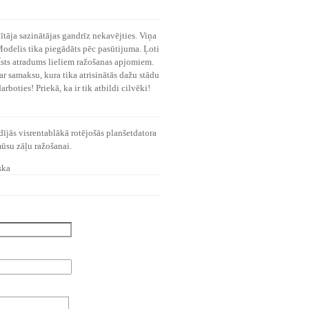
tāja sazinātājas gandrīz nekavējties. Viņa
odelis tika piegādāts pēc pasūtijuma. Ļoti
 Īsts atradums lieliem ražošanas apjomiem.
s ar samaksu, kura tika atrisinātās dažu stādu
boties! Priekā, ka ir tik atbildi cilvēki!
dījās visrentablākā rotējošās planšetdatora
mūsu zāļu ražošanai.
ska