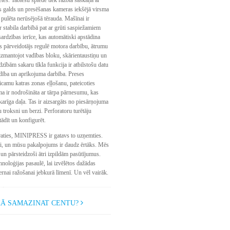
s galds un presēšanas kameras iekšējā virsma
 pulēta nerūsējošā tērauda. Mašīnai ir
ir stabila darbībā pat ar grūti saspiežamiem
sardzības ierīce, kas automātiski apstādina
 pārveidotājs regulē motora darbību, ātrumu
, izmantojot vadības bloku, skārientaustiņu un
dzībām sakaru tīkla funkcija ir atbilstošu datu
ldība un aprīkojuma darbība. Preses
icamu katras zonas eļļošanu, pateicoties
a ir nodrošināta ar tārpa pārnesumu, kas
karīga daļa. Tas ir aizsargāts no piesārņojuma
u troksni un berzi. Perforatoru turētāju
stādīt un konfigurēt.
raties, MINIPRESS ir gatavs to uzņemties.
i, un mūsu pakalpojums ir daudz ērtāks. Mēs
un pārsteidzoši ātri izpildām pasūtījumus.
noloģijas pasaulē, lai izvēlētos dažādas
rnai ražošanai jebkurā līmenī. Un vēl vairāk.
Ā SAMAZINAT CENTU?