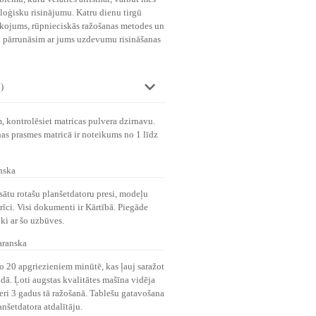
loģisku risinājumu. Katru dienu tirgū
akojums, rūpnieciskās ražošanas metodes un
n pārrunāsim ar jums uzdevumu risināšanas
)
, kontrolēsiet matricas pulvera dzirnavu.
nas prasmes matricā ir noteikums no 1 līdz
nska
sātu rotašu planšetdatoru presi, modeļu
rīci. Visi dokumenti ir Kārtībā. Piegāde
iki ar šo uzbūves.
aranska
no 20 apgriezieniem minūtē, kas ļauj saražot
dā. Ļoti augstas kvalitātes mašīna vidēja
eri 3 gadus tā ražošanā. Tablešu gatavošana
anšetdatora atdalītāju.