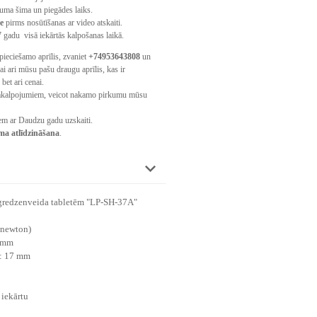
uma šima un piegādes laiks.
de
pirms nosūtīšanas ar video atskaiti.
7 gadu
visā iekārtās kalpošanas laikā.
pieciešamo aprīlis, zvaniet
+74953643808
un
i ari mūsu pašu draugu aprīlis, kas ir
bet ari cenai.
kalpojumiem, veicot nakamo pirkumu mūsu
m ar Daudzu gadu uzskaiti.
a atlīdzināšana
.
 gredzenveida tabletēm "LP-SH-37A"
onewton)
4 mm
: 17 mm
iekārtu