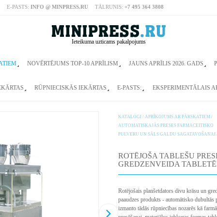
E-PASTS:
INFO @ MINPRESS.RU
TĀLRUNIS:
+7 495 364 3808
Ieteikuma uzticams pakalpojums
ATIEM
NOVĒRTĒJUMS TOP-10 APRĪLISM
JAUNS APRĪLIS 2026. GADS
EKĀRTAS
RŪPNIECISKĀS IEKĀRTAS
E-PASTS:
EKSPERIMENTĀLAIS 
KATALOGI
/
APRĪKOJUMS AR PĀRSKATIEM
/
AUTOMATISKAJĀS PRESES FARMACEITISKO
PULVERU UN SĀLS GALDU SAGATAVOŠANAI
ROTĒJOŠA TABLEŠU PRES
GREDZENVEIDA TABLETĒM
Rotējošais planšetdators divu krāsu un gr
paaudzes produkts - automātisko dubultās pr
izmanto tādās rūpniecības nozarēs kā farmāc
presēšanai. materiālus jebkuras formas table