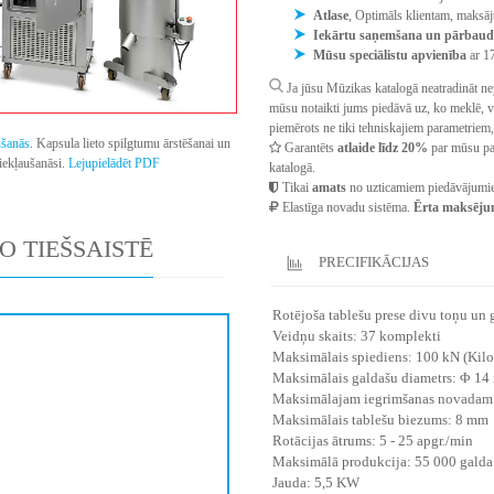
Atlase
, Optimāls klientam, maksāj
Iekārtu saņemšana un pārbau
Mūsu speciālistu apvienība
ar 1
Ja jūsu Mūzikas katalogā neatradināt ne
mūsu notaikti jums piedāvā uz, ko meklē, va
piemērots ne tiki tehniskajiem parametriem, 
šanās
. Kapsula lieto spilgtumu ārstēšanai un
Garantēts
atlaide līdz 20%
par mūsu pa
iekļaušanāsi.
Lejupielādēt PDF
katalogā.
Tikai
amats
no uzticamiem piedāvājumie
Elastīga novadu sistēma.
Ērta maksējum
O TIEŠSAISTĒ
PRECIFIKĀCIJAS
Rotējoša tablešu prese divu toņu un
Veidņu skaits: 37 komplekti
Maksimālais spiediens: 100 kN (Kil
Maksimālais galdašu diametrs: Φ 1
Maksimālajam iegrimšanas novadam
Maksimālais tablešu biezums: 8 mm
Rotācijas ātrums: 5 - 25 apgr./min
Maksimālā produkcija: 55 000 galda 
Jauda: 5,5 KW