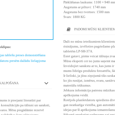
Pārklāšanas laukums: 1100 × 940 m
Augstums ar piltuvi: 1740 mm
Augstums bez tvertnes: 1500 mm
Svars: 1800 KG
PADOMI MŪSU KLIENTIE
Daži no mūsu ieteikumiem klientiem,
risinājumu, izvēloties pagriežamo p
oklipus:
tabletēm LP-SH-37A.
jas tablešu preses demonstrēšana
Esiet gatavi, pirms veicat tālruņa zv
tdatoru presēm dažādu lielapjoma
Mūsu eksperti cer no jums saņemt m
Izveidojiet sarakstu ar to, kas jums ir
mums līdzīgu produktu fotoattēlu, šād
Ir lieliski, ja jūsu ziņojumā tiks uzsk
ko jūs runājat, izmērus, svaru, sastā
PKALPOŠANA
materiālu trūkumus.
Jebkura informācija patronu mūzikas
aprīkojuma veidā.
Rotējošs planšetdatoru spiediens div
mums ir pieejami literatūri par
gan neatkarīga vienība, gan automātis
onsultācijās pa tālruni un saraksti,
idejas par šī aprīkojuma izmantošanu
tvaros. Mēsu piegādāmie rezervē
Sākumā aprakstiet uzdevumu vai probl
 palī­dzības lietu plānojumu