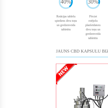
40%
30%
Rotācijas tablešu
Pērciet
spiediens divu toņu
rotējošu
un gredzenveida
planšetdatoru
tabletēm
divu toņu un
gredzenveida
tabletēm
JAUNS CBD KAPSULU BI