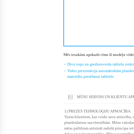
Mēs iesakām apskatīt citus šī modeļa vide
Divu toņu un gredzenveida tablešu rotāci
Video prezentācija automātiskām planše
materiālu presēšanai tabletēs
MŪSU SERVISS UN KLIENTU A
1) PREZES TEHNOLOĢIJU APMACĪBA.
Visim klientiem, kas veido savu attiecību, 
planšetdatoru sazvērestībām. Mēsu valodas k
mēsu palīdzam atrisināt radušā principa ie
daļas un palegmateriālus. Mēsas pazāmības