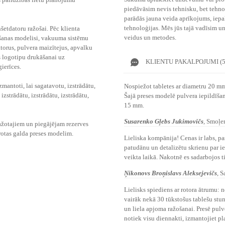
piedāvāsim nevis tehnisku, bet tehno
parādās jauna veida aprīkojums, iep
tehnoloģijas. Mēs jūs tajā vadīsim u
nšetdatoru ražošai. Pēc klienta
veidus un metodes.
šanas modelisi, vakuuma sistēmu
torus, pulvera maizītejus, apvalku
s logotipu drukāšanai uz
KLIENTU PAKALPOJUMI (5
ierīces.
zmantoti, lai sagatavotu, izstrādātu,
Nospiežot tabletes ar diametru 20 mm
 izstrādātu, izstrādātu, izstrādātu,
Šajā preses modelē pulvera iepildīša
15 mm.
Susarenko Gļebs Jukimovičs
,
Smoļe
ražotajiem un piegājējam rezerves
otas galda preses modelim.
Lieliska kompānija! Cenas ir labs, pa
patudānu un detalizētu skrienu par ie
veikta laikā. Nakotnē es sadarbojos t
Ņikonovs Broņislavs Aleksejevičs
,
S
Lielisks spiediens ar rotora ātrumu: 
vairāk nekā 30 tūkstošus tablešu stun
un liela apjoma ražošanai. Presē pulv
notiek visu diennakti, izmantojiet pl