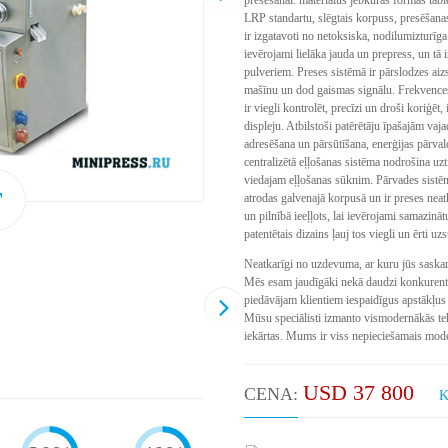
LRP standartu, slēgtais korpuss, presēšana
ir izgatavoti no netoksiska, nodilumizturīga
ievērojami lielāka jauda un prepress, un tā 
pulveriem. Preses sistēmā ir pārslodzes aiz
mašīnu un dod gaismas signālu. Frekvences
ir viegli kontrolēt, precīzi un droši koriģēt
displeju. Atbilstoši patērētāju īpašajām vaja
adresēšana un pārsūtīšana, enerģijas pārva
centralizētā eļļošanas sistēma nodrošina uzt
viedajam eļļošanas sūknim. Pārvades sistēm
atrodas galvenajā korpusā un ir preses neat
un pilnībā ieeļļots, lai ievērojami samazināt
patentētais dizains ļauj tos viegli un ērti uz
Neatkarīgi no uzdevuma, ar kuru jūs saska
Mēs esam jaudīgāki nekā daudzi konkurent
piedāvājam klientiem iespaidīgus apstākļus 
Mūsu speciālisti izmanto vismodernākās teh
iekārtas. Mums ir viss nepieciešamais mode
USD 37 800
CENA:
K