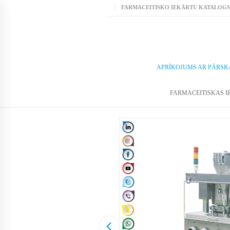
FARMACEITISKO IEKĀRTU KATALOGS
APRĪKOJUMS AR PĀRSK
FARMACEITISKAS I