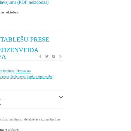
edāvājums (PDF neizdodas)
ris. oktobris
 TABLEŠU PRESE
EDZENVEIDA
7A
es kvalitāte
Iekārtas no
u prese
Tabletpress
Lauku saimniecība
Ā
s
jūsu valodas un detalizētās saziņas tiesības
una
ar atklājēju.