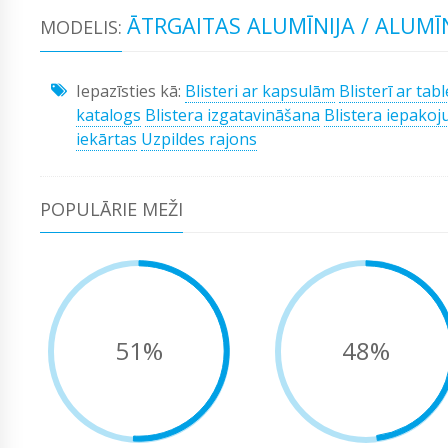
ĀTRGAITAS ALUMĪNIJA / ALUMĪN
MODELIS:
Iepazīsties kā:
Blisteri ar kapsulām
Blisterī ar tab
katalogs
Blistera izgatavināšana
Blistera iepako
iekārtas
Uzpildes rajons
POPULĀRIE MEŽI
51%
48%