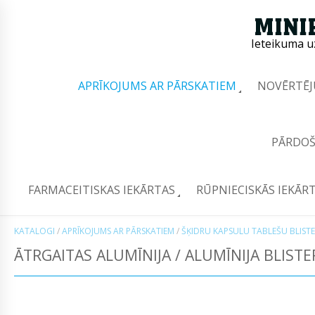
Ieteikuma u
APRĪKOJUMS AR PĀRSKATIEM
NOVĒRTĒJ
PĀRDOŠ
FARMACEITISKAS IEKĀRTAS
RŪPNIECISKĀS IEKĀR
KATALOGI
/
APRĪKOJUMS AR PĀRSKATIEM
/
ŠĶIDRU KAPSULU TABLEŠU BLIST
ĀTRGAITAS ALUMĪNIJA / ALUMĪNIJA BLISTE