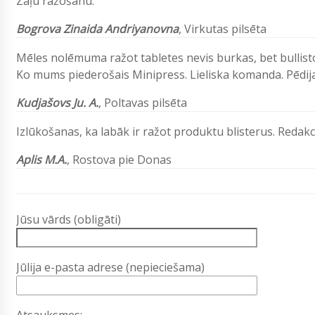
Zāļu ražošanu.
Bogrova Zinaida Andriyanovna
,
Virkutas pilsēta
Mēles nolēmuma ražot tabletes nevis burkas, bet bullist
Ko mums piederošais Minipress. Lieliska komanda. Pēdija
Kudjašovs Ju. A.
, Poltavas pilsēta
Izlūkošanas, ka labāk ir ražot produktu blisterus. Redak
Aplis M.A.
, Rostova pie Donas
Jūsu vārds (obligāti)
Jūlija e-pasta adrese (nepieciešama)