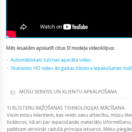
Mēs iesakām apskatīt citus šī modeļa videoklipus:
Automātiskais tulznas aparāta video
Skatieties HD video ātrgaitas blistera iepakošanas ma
MŪSU SERVISS UN KLIENTU APKALPOŠANA
1) BLISTERU RAŽOŠANAS TEHNOLOĢIJAS MĀCĪŠANA.
Visim mūsu klientiem, kas veido savu attiecību, mūsu lit
buldoros, kā ari par iepazošanās materiāļu izformēšanu.
palīdzam atrisināt radušā principa ietvaros. Mēsu pieg