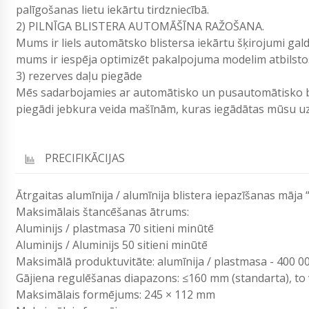
palīgošanas lietu iekārtu tirdzniecībā.
2) PILNĪGA BLISTERA AUTOMĀŠĪNA RAŽOŠANA.
Mums ir liels automātsko blistersa iekārtu šķirojumi gald
mums ir iespēja optimizēt pakalpojuma modelim atbilsto
3) rezerves daļu piegāde
Mēs sadarbojamies ar automātisko un pusautomātisko bl
piegādi jebkura veida mašīnām, kuras iegādātas mūsu 
PRECIFIKĀCIJAS
Ātrgaitas alumīnija / alumīnija blistera iepazīšanas māja 
Maksimālais štancēšanas ātrums:
Aluminijs / plastmasa 70 sitieni minūtē
Aluminijs / Aluminijs 50 sitieni minūtē
Maksimālā produktuvitāte: alumīnija / plastmasa - 400 0
Gājiena regulēšanas diapazons: ≤160 mm (standarta), to 
Maksimālais formējums: 245 × 112 mm