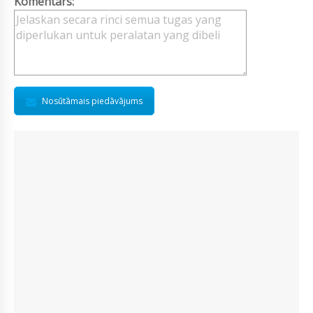
Komentārs:
Nosūtāmais piedāvājums