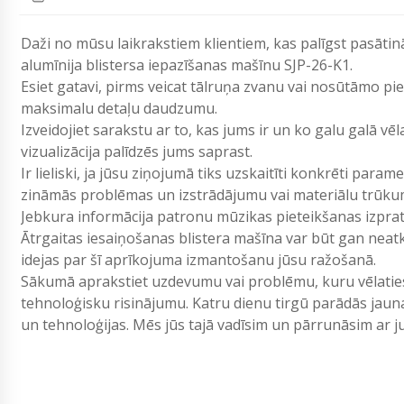
Daži no mūsu laikrakstiem klientiem, kas palīgst pasātinā
alumīnija blistersa iepazīšanas mašīnu SJP-26-K1.
Esiet gatavi, pirms veicat tālruņa zvanu vai nosūtāmo p
maksimalu detaļu daudzumu.
Izveidojiet sarakstu ar to, kas jums ir un ko galu galā vē
vizualizācija palīdzēs jums saprast.
Ir lieliski, ja jūsu ziņojumā tiks uzskaitīti konkrēti param
zināmās problēmas un izstrādājumu vai materiālu trūku
Jebkura informācija patronu mūzikas pieteikšanas izpr
Ātrgaitas iesaiņošanas blistera mašīna var būt gan neatk
idejas par šī aprīkojuma izmantošanu jūsu ražošanā.
Sākumā aprakstiet uzdevumu vai problēmu, kuru vēlaties 
tehnoloģisku risinājumu. Katru dienu tirgū parādās jau
un tehnoloģijas. Mēs jūs tajā vadīsim un pārrunāsim ar