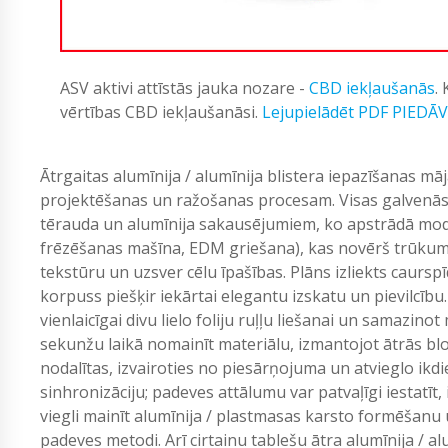
ASV aktivi attīstās jauka nozare -
CBD iekļaušanās
.
vērtības CBD iekļaušanāsi.
Lejupielādēt PDF PIEDĀ
Ātrgaitas alumīnija / alumīnija blistera iepazīšanas m
projektēšanas un ražošanas procesam. Visas galvenās 
tērauda un alumīnija sakausējumiem, ko apstrādā mo
frēzēšanas mašīna, EDM griešana), kas novērš trūkumu
tekstūru un uzsver cēlu īpašības. Plāns izliekts caur
korpuss piešķir iekārtai elegantu izskatu un pievilcību.
vienlaicīgai divu lielo foliju ruļļu liešanai un samazin
sekunžu laikā nomainīt materiālu, izmantojot ātrās b
nodalītas, izvairoties no piesārņojuma un atvieglo ikd
sinhronizāciju; padeves attālumu var patvaļīgi iestatī
viegli mainīt alumīnija / plastmasas karsto formēšanu
padeves metodi. Arī cirtainu tablešu ātra alumīnija / a