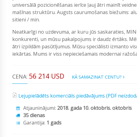
universālā pozicionēšanas ierīce ļauj ātri mainīt veidnes
mašīnas struktūru. Augsts caurumošanas biežums: alumīn
sitieni / min.
Neatkarīgi no uzdevuma, ar kuru jūs saskaraties, MIN
konkurenti, un mūsu pakalpojums ir daudz ērtāks. Mēs
ātri izpildām pasūtījumus. Mūsu speciālisti izmanto vi
iekārtas. Mums ir viss nepieciešamais modernai ražošan
56 214 USD
CENA:
KĀ SAMAZINAT CENTU?
Lejupielādēts komerciāls piedāvājums (PDF neizdod
Atjauninājumi:
2018. gada 10. oktobris. oktobris
35 dienas
Garantija:
1 gads