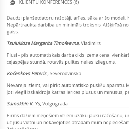
KLIENTU KONFERENCES (6)
Daudzi planšetdatoru ražotāji, arī es, sāka ar šo modeli.
Nepārtraukta darbība un minimāls troksnis. Atšķirībā n
gaiss.
Tsulukidze Margarita Timofeevna
,
Vladimirs
Plusi - pils automatiskais darba cikls, zema cena, vienkār
ceļaspējas stundā, rotavās pulītes nelies izliegums.
Kočenkovs Pēteris
,
Severodvinska
Nevarēja izlemt, vai pirkt automātisko pūslīšu aparātu.
ļoti viegli izskaidroja katras ierīces plusus un mīnusus, p
Samokhin K. Yu
, Volgograda
Pirms dažiem meņešiem vīriem uzāku jauku ražošanu, un 
uz jūsu vietni un nekavējoties atradām mum nepieciešamo 