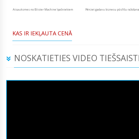
Atsauksmes no Blister Machine īpašniekiem
Pērciet gadavu biznesu pūslīšu ražošan
KAS IR IEKĻAUTA CENĀ
NOSKATIETIES VIDEO TIEŠSAIST