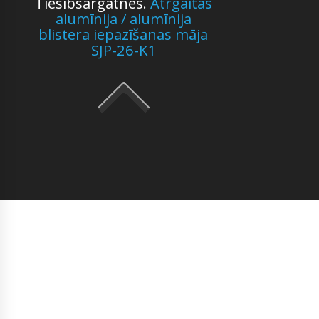
Tiesībsargatnes.
Ātrgaitas
alumīnija / alumīnija
blistera iepazīšanas māja
SJP-26-K1