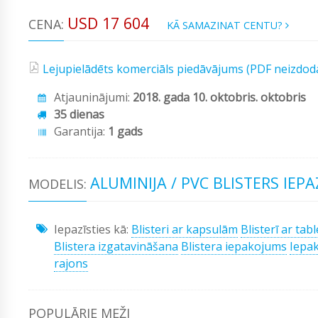
USD 17 604
CENA:
KĀ SAMAZINAT CENTU?
Lejupielādēts komerciāls piedāvājums (PDF neizdod
Atjauninājumi:
2018. gada 10. oktobris. oktobris
35 dienas
Garantija:
1 gads
ALUMINIJA / PVC BLISTERS IEP
MODELIS:
Iepazīsties kā:
Blisteri ar kapsulām
Blisterī ar tab
Blistera izgatavināšana
Blistera iepakojums
Iepa
rajons
POPULĀRIE MEŽI