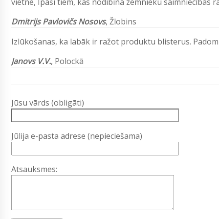
vietne, Īpaši tiem, kas nodibina zemnieku saimniecības r
Dmitrijs Pavlovičs Nosovs
,
Žlobins
Izlūkošanas, ka labāk ir ražot produktu blisterus. Pado
Janovs V.V.
, Polockā
Jūsu vārds (obligāti)
Jūlija e-pasta adrese (nepieciešama)
Atsauksmes: