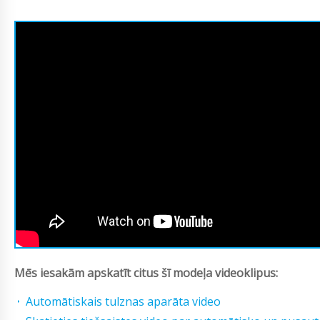
Mēs iesakām apskatīt citus šī modeļa videoklipus:
Automātiskais tulznas aparāta video