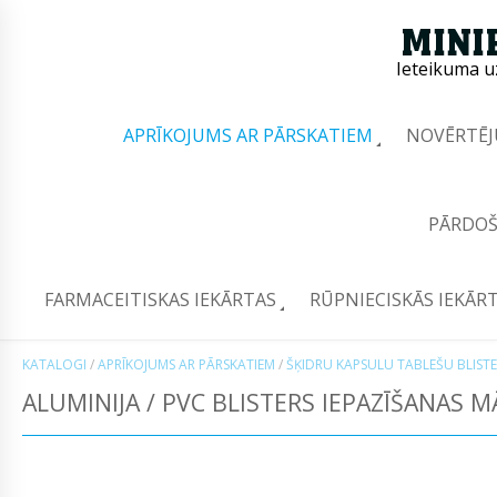
Ieteikuma u
APRĪKOJUMS AR PĀRSKATIEM
NOVĒRTĒJ
PĀRDOŠ
FARMACEITISKAS IEKĀRTAS
RŪPNIECISKĀS IEKĀR
KATALOGI
/
APRĪKOJUMS AR PĀRSKATIEM
/
ŠĶIDRU KAPSULU TABLEŠU BLIST
ALUMINIJA / PVC BLISTERS IEPAZĪŠANAS M