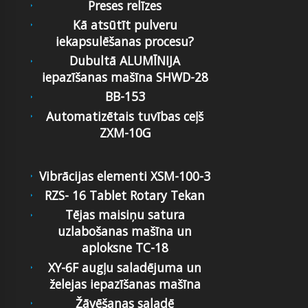
Preses relīzes
Kā atsūtīt pulveru
iekapsulēšanas procesu?
Dubultā ALUMĪNIJA
iepazīšanas mašīna SHWD-28
BB-153
Automatizētais tuvības ceļš
ZXM-10G
Vibrācijas elementi XSM-100-3
RZS- 16 Tablet Rotary Tekan
Tējas maisiņu satura
uzlabošanas mašīna un
aploksne TC-18
XY-6F augļu saladējuma un
želejas iepazīšanas mašīna
Žāvēšanas saladē