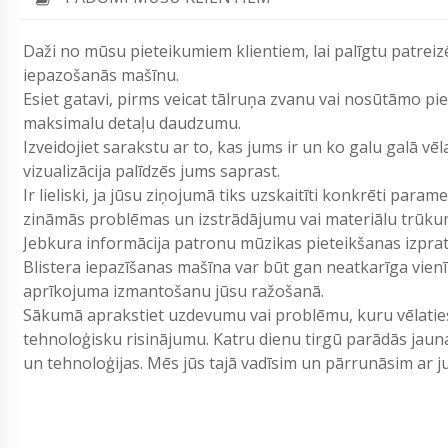
Daži no mūsu pieteikumiem klientiem, lai palīgtu patreiz
iepazošanās mašīnu.
Esiet gatavi, pirms veicat tālruņa zvanu vai nosūtāmo p
maksimalu detaļu daudzumu.
Izveidojiet sarakstu ar to, kas jums ir un ko galu galā vē
vizualizācija palīdzēs jums saprast.
Ir lieliski, ja jūsu ziņojumā tiks uzskaitīti konkrēti param
zināmās problēmas un izstrādājumu vai materiālu trūku
Jebkura informācija patronu mūzikas pieteikšanas izpr
Blistera iepazīšanas mašīna var būt gan neatkarīga vienīb
aprīkojuma izmantošanu jūsu ražošanā.
Sākumā aprakstiet uzdevumu vai problēmu, kuru vēlaties 
tehnoloģisku risinājumu. Katru dienu tirgū parādās jau
un tehnoloģijas. Mēs jūs tajā vadīsim un pārrunāsim ar