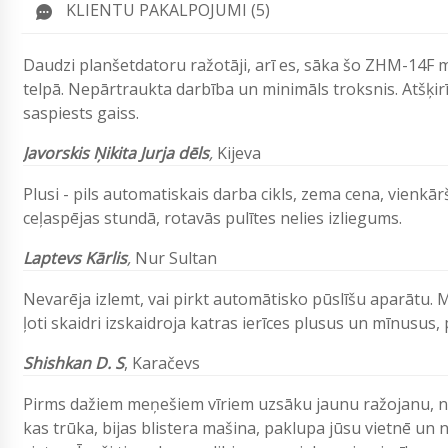
KLIENTU PAKALPOJUMI (5)
Daudzi planšetdatoru ražotāji, arī es, sāka šo ZHM-14F m
telpā. Nepārtraukta darbība un minimāls troksnis. Atšķi
saspiests gaiss.
Javorskis Ņikita Jurja dēls
,
Kijeva
Plusi - pils automatiskais darba cikls, zema cena, vienkār
ceļaspējas stundā, rotavās pulītes nelies izliegums.
Laptevs Kārlis
,
Nur Sultan
Nevarēja izlemt, vai pirkt automātisko pūslīšu aparātu.
ļoti skaidri izskaidroja katras ierīces plusus un mīnusus
Shishkan D. S
,
Karačevs
Pirms dažiem meņešiem vīriem uzsāku jaunu ražojanu, nol
kas trūka, bijas blistera mašina, paklupa jūsu vietnē u