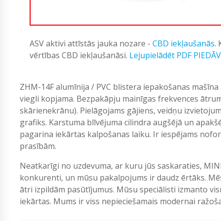
ASV aktivi attīstās jauka nozare -
CBD iekļaušanās
.
vērtības CBD iekļaušanāsi.
Lejupielādēt PDF PIEDĀ
ZHM-14F alumīnija / PVC blistera iepakošanas mašīna a
viegli kopjama. Bezpakāpju mainīgas frekvences ātruma
skārienekrānu). Pielāgojams gājiens, veidņu izvietojums
grafiks. Karstuma blīvējuma cilindra augšējā un apakšē
pagarina iekārtas kalpošanas laiku. Ir iespējams nofor
prasībām.
Neatkarīgi no uzdevuma, ar kuru jūs saskaraties, MIN
konkurenti, un mūsu pakalpojums ir daudz ērtāks. Mēs
ātri izpildām pasūtījumus. Mūsu speciālisti izmanto vi
iekārtas. Mums ir viss nepieciešamais modernai ražošan