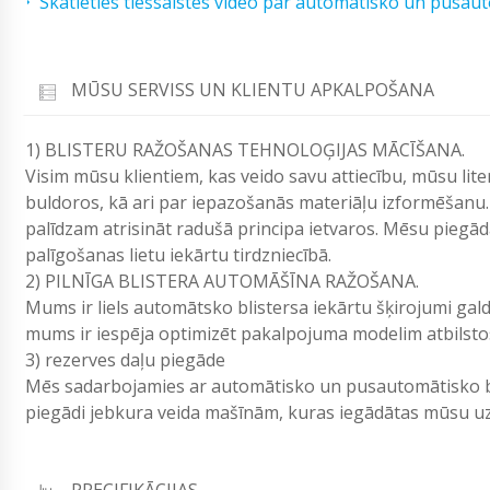
Skatieties tiešsaistes video par automātisko un pusau
MŪSU SERVISS UN KLIENTU APKALPOŠANA
1) BLISTERU RAŽOŠANAS TEHNOLOĢIJAS MĀCĪŠANA.
Visim mūsu klientiem, kas veido savu attiecību, mūsu lit
buldoros, kā ari par iepazošanās materiāļu izformēšanu.
palīdzam atrisināt radušā principa ietvaros. Mēsu pieg
palīgošanas lietu iekārtu tirdzniecībā.
2) PILNĪGA BLISTERA AUTOMĀŠĪNA RAŽOŠANA.
Mums ir liels automātsko blistersa iekārtu šķirojumi gald
mums ir iespēja optimizēt pakalpojuma modelim atbilsto
3) rezerves daļu piegāde
Mēs sadarbojamies ar automātisko un pusautomātisko bl
piegādi jebkura veida mašīnām, kuras iegādātas mūsu 
PRECIFIKĀCIJAS