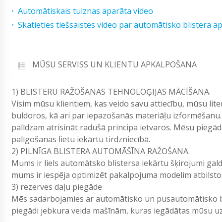
Automātiskais tulznas aparāta video
Skatieties tiešsaistes video par automātisko blistera 
MŪSU SERVISS UN KLIENTU APKALPOŠANA
1) BLISTERU RAŽOŠANAS TEHNOLOĢIJAS MĀCĪŠANA.
Visim mūsu klientiem, kas veido savu attiecību, mūsu lit
buldoros, kā ari par iepazošanās materiāļu izformēšanu.
palīdzam atrisināt radušā principa ietvaros. Mēsu pieg
palīgošanas lietu iekārtu tirdzniecībā.
2) PILNĪGA BLISTERA AUTOMĀŠĪNA RAŽOŠANA.
Mums ir liels automātsko blistersa iekārtu šķirojumi gald
mums ir iespēja optimizēt pakalpojuma modelim atbilsto
3) rezerves daļu piegāde
Mēs sadarbojamies ar automātisko un pusautomātisko bl
piegādi jebkura veida mašīnām, kuras iegādātas mūsu 