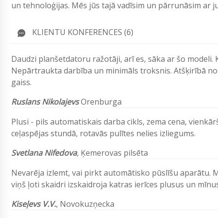
un tehnoloģijas. Mēs jūs tajā vadīsim un pārrunāsim ar
KLIENTU KONFERENCES (6)
Daudzi planšetdatoru ražotāji, arī es, sāka ar šo modeli.
Nepārtraukta darbība un minimāls troksnis. Atšķirībā n
gaiss.
Ruslans Nikolajevs
Orenburga
Plusi - pils automatiskais darba cikls, zema cena, vienkār
ceļaspējas stundā, rotavās pulītes nelies izliegums.
Svetlana Nifedova
,
Ķemerovas pilsēta
Nevarēja izlemt, vai pirkt automātisko pūslīšu aparātu.
viņš ļoti skaidri izskaidroja katras ierīces plusus un mī
Kiseļevs V.V.
, Novokuzņecka