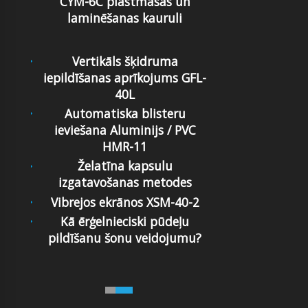
CYM-6C plastmasas un
laminēšanas kauruli
Vertikāls šķidruma
iepildīšanas aprīkojums GFL-
40L
Automatiska blisteru
ieviešana Aluminijs / PVC
HMR-11
Želatīna kapsulu
izgatavošanas metodes
Vibrejos ekrānos XSM-40-2
Kā ērģelnieciski pūdeļu
pildīšanu šonu veidojumu?