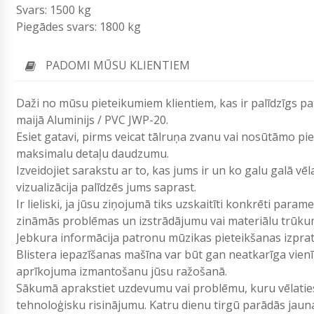
Svars: 1500 kg
Piegādes svars: 1800 kg
PADOMI MŪSU KLIENTIEM
Daži no mūsu pieteikumiem klientiem, kas ir palīdzīgs pa
maijā Aluminijs / PVC JWP-20.
Esiet gatavi, pirms veicat tālruņa zvanu vai nosūtāmo p
maksimalu detaļu daudzumu.
Izveidojiet sarakstu ar to, kas jums ir un ko galu galā vē
vizualizācija palīdzēs jums saprast.
Ir lieliski, ja jūsu ziņojumā tiks uzskaitīti konkrēti param
zināmās problēmas un izstrādājumu vai materiālu trūku
Jebkura informācija patronu mūzikas pieteikšanas izpr
Blistera iepazīšanas mašīna var būt gan neatkarīga vienīb
aprīkojuma izmantošanu jūsu ražošanā.
Sākumā aprakstiet uzdevumu vai problēmu, kuru vēlaties 
tehnoloģisku risinājumu. Katru dienu tirgū parādās jau