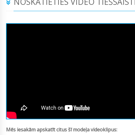
NOSKATIETIES VIDEO TIEŠSAIST
Mēs iesakām apskatīt citus šī modeļa videoklipus: