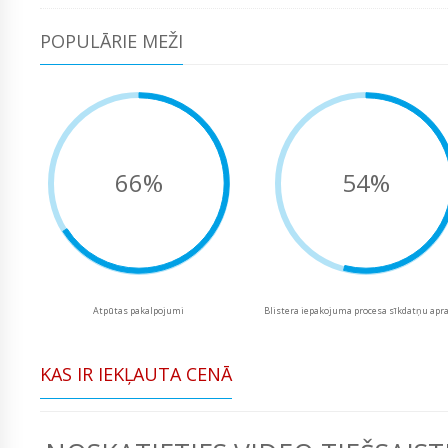
POPULĀRIE MEŽI
66%
54%
Atpūtas pakalpojumi
Blistera iepakojuma procesa sīkdatņu apr
KAS IR IEKĻAUTA CENĀ