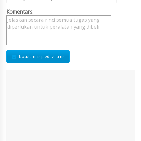
Komentārs:
Nosūtāmais piedāvājums