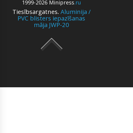
1999-2026 Minipress
.ru
Tiesībsargatnes.
Aluminija /
PVC blisters iepazīšanas
māja JWP-20