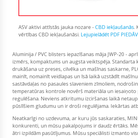
ASV aktivi attīstās jauka nozare -
CBD iekļaušanās
.
vērtības CBD iekļaušanāsi.
Lejupielādēt PDF PIEDĀ
Aluminija / PVC blisters iepazīšanas māja JWP-20 - aprī
izmērs, kompaktums un augsta veiktspēja. Standarta ko
drukāšana uz preses, cilvēka un mašīnas saskarne, PLC 
mainīt, nomainīt veidlapas un īsā laikā uzstādīt mašīn
sastāvdaļas no pasaules slaveniem zīmoliem, nodrošin
temperatūras kontrole novērš materiāla un iesaiņoto
regulēšana. Neviens atkritumu izciršanas laikā netaup
pūslīšiem gludumu un ir droši regulējama. Iekārtas atb
Neatkarīgi no uzdevuma, ar kuru jūs saskaraties, MIN
konkurenti, un mūsu pakalpojums ir daudz ērtāks. Mēs
ātri izpildām pasūtījumus. Mūsu speciālisti izmanto vi