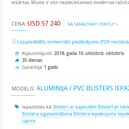
iekārtas. Mums ir viss nepieciešamais modernai ražošan
USD 57 240
CENA:
KĀ SAMAZINAT CENTU?
Lejupielādēts komerciāls piedāvājums (PDF neizdod
Atjauninājumi:
2018. gada 10. oktobris. oktobris
35 dienas
Garantija:
1 gads
ALUMINIJA / PVC BLISTERS IEP
MODELIS:
Iepazīsties kā:
Blisteri ar kapsulām
Blisterī ar tab
Blistera izgatavināšana
Blistera iepakojums
Iepa
rajons