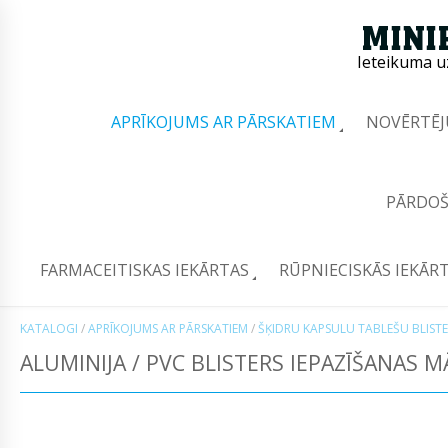
Ieteikuma u
APRĪKOJUMS AR PĀRSKATIEM
NOVĒRTĒJ
PĀRDOŠ
FARMACEITISKAS IEKĀRTAS
RŪPNIECISKĀS IEKĀR
KATALOGI
/
APRĪKOJUMS AR PĀRSKATIEM
/
ŠĶIDRU KAPSULU TABLEŠU BLIST
ALUMINIJA / PVC BLISTERS IEPAZĪŠANAS M