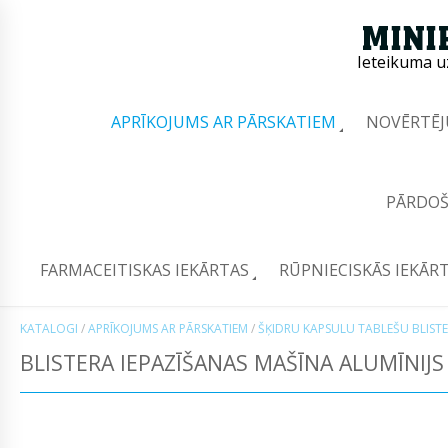
Ieteikuma u
APRĪKOJUMS AR PĀRSKATIEM
NOVĒRTĒJ
PĀRDOŠ
FARMACEITISKAS IEKĀRTAS
RŪPNIECISKĀS IEKĀR
KATALOGI
/
APRĪKOJUMS AR PĀRSKATIEM
/
ŠĶIDRU KAPSULU TABLEŠU BLIST
BLISTERA IEPAZĪŠANAS MAŠĪNA ALUMĪNIJS