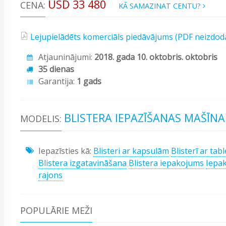
USD 33 480
CENA:
KĀ SAMAZINAT CENTU?
Lejupielādēts komerciāls piedāvājums (PDF neizdod
Atjauninājumi:
2018. gada 10. oktobris. oktobris
35 dienas
Garantija:
1 gads
BLISTERA IEPAZĪŠANAS MAŠĪNA 
MODELIS:
Iepazīsties kā:
Blisteri ar kapsulām
Blisterī ar tab
Blistera izgatavināšana
Blistera iepakojums
Iepa
rajons
POPULĀRIE MEŽI