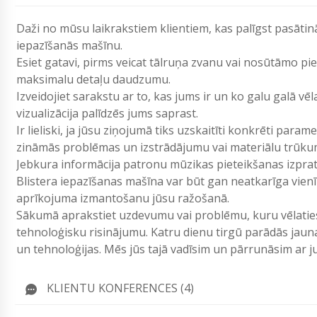
Daži no mūsu laikrakstiem klientiem, kas palīgst pasātināt
iepazīšanās mašīnu.
Esiet gatavi, pirms veicat tālruņa zvanu vai nosūtāmo p
maksimalu detaļu daudzumu.
Izveidojiet sarakstu ar to, kas jums ir un ko galu galā vē
vizualizācija palīdzēs jums saprast.
Ir lieliski, ja jūsu ziņojumā tiks uzskaitīti konkrēti param
zināmās problēmas un izstrādājumu vai materiālu trūku
Jebkura informācija patronu mūzikas pieteikšanas izpr
Blistera iepazīšanas mašīna var būt gan neatkarīga vienīb
aprīkojuma izmantošanu jūsu ražošanā.
Sākumā aprakstiet uzdevumu vai problēmu, kuru vēlaties 
tehnoloģisku risinājumu. Katru dienu tirgū parādās jau
un tehnoloģijas. Mēs jūs tajā vadīsim un pārrunāsim ar
KLIENTU KONFERENCES (4)