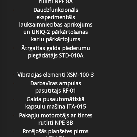
rulliti NPE 8A
Daudzfunkcionāls
eksperimentāls
lauksaimniecības aprīkojums
un UNIQ-2 pārkārtošanas
katlu pārkārtojums
Ātrgaitas galda piederumu
piegādātājs STD-010A
Vibrācijas elementi XSM-100-3
Darbavīras ampulas
pasūtītājs RF-01
Galda pusautomātiskā
kapsulu mašīna ITA-015
Pakapju motorotājs ar tintes
rutlīti NPE 8B
Rotējošās planšetes pirms