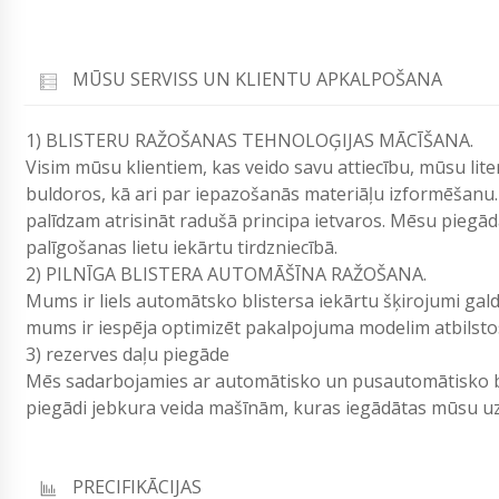
MŪSU SERVISS UN KLIENTU APKALPOŠANA
1) BLISTERU RAŽOŠANAS TEHNOLOĢIJAS MĀCĪŠANA.
Visim mūsu klientiem, kas veido savu attiecību, mūsu lit
buldoros, kā ari par iepazošanās materiāļu izformēšanu.
palīdzam atrisināt radušā principa ietvaros. Mēsu pieg
palīgošanas lietu iekārtu tirdzniecībā.
2) PILNĪGA BLISTERA AUTOMĀŠĪNA RAŽOŠANA.
Mums ir liels automātsko blistersa iekārtu šķirojumi gald
mums ir iespēja optimizēt pakalpojuma modelim atbilsto
3) rezerves daļu piegāde
Mēs sadarbojamies ar automātisko un pusautomātisko bl
piegādi jebkura veida mašīnām, kuras iegādātas mūsu 
PRECIFIKĀCIJAS