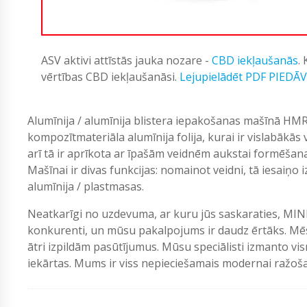
ASV aktivi attīstās jauka nozare -
CBD iekļaušanās
.
vērtības CBD iekļaušanāsi.
Lejupielādēt PDF PIEDĀ
Alumīnija / alumīnija blistera iepakošanas mašīnā HMR
kompozītmateriāla alumīnija folija, kurai ir vislabākās
arī tā ir aprīkota ar īpašām veidnēm aukstai formēšana
Mašīnai ir divas funkcijas: nomainot veidni, tā iesaiņo 
alumīnija / plastmasas.
Neatkarīgi no uzdevuma, ar kuru jūs saskaraties, MIN
konkurenti, un mūsu pakalpojums ir daudz ērtāks. Mēs
ātri izpildām pasūtījumus. Mūsu speciālisti izmanto vi
iekārtas. Mums ir viss nepieciešamais modernai ražošan