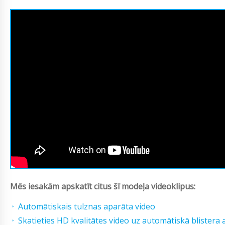
Mēs iesakām apskatīt citus šī modeļa videoklipus:
Automātiskais tulznas aparāta video
Skatieties HD kvalitātes video uz automātiskā blistera