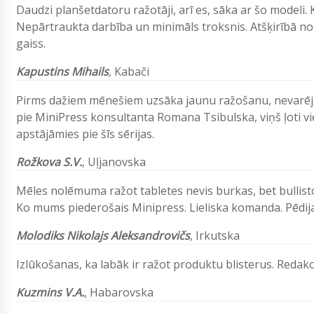
Daudzi planšetdatoru ražotāji, arī es, sāka ar šo modeli.
Nepārtraukta darbība un minimāls troksnis. Atšķirībā n
gaiss.
Kapustins Mihails
,
Kabači
Pirms dažiem mēnešiem uzsāka jaunu ražošanu, nevarēja 
pie MiniPress konsultanta Romana Tsibulska, viņš ļoti vi
apstājāmies pie šīs sērijas.
Rožkova S.V.
, Uļjanovska
Mēles nolēmuma ražot tabletes nevis burkas, bet bullist
Ko mums piederošais Minipress. Lieliska komanda. Pēdija
Molodiks Nikolajs Aleksandrovičs
, Irkutska
Izlūkošanas, ka labāk ir ražot produktu blisterus. Redak
Kuzmins V.A.
, Habarovska