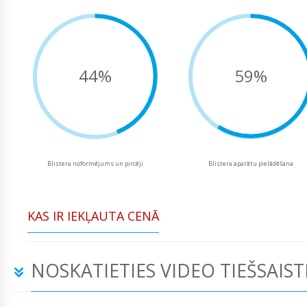
44%
59%
Blistera noformējums un pircēji
Blistera aparātu pielādēšana
KAS IR IEKĻAUTA CENĀ
NOSKATIETIES VIDEO TIEŠSAIST