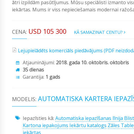
ātri izpildām pasūtījumus. Mūsu speciālisti izmanto vi
iekārtas. Mums ir viss nepieciešamais modernai ražošan
USD 105 300
CENA:
KĀ SAMAZINAT CENTU?
Lejupielādēts komerciāls piedāvājums (PDF neizdod
Atjauninājumi:
2018. gada 10. oktobris. oktobris
35 dienas
Garantija:
1 gads
AUTOMATISKA KARTERA IEPAZĪ
MODELIS:
Iepazīsties kā:
Automatiska iepazīšanas līnija
Blis
Kartona iepakojums
Iekārtu katalogs
Zāles
Table
iekārtas