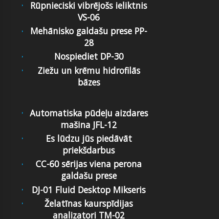
Rūpnieciski vibrējošs ieliktnis
VS-06
Mehānisko galdašu prese PP-
28
Nospiediet DP-30
Ziežu un krēmu hidrofilās
bāzes
Automatiska pūdeļu aizdares
mašina JFL-12
Es lūdzu jūs piedāvāt
priekšdarbus
CC-60 sērijas viena perona
galdašu prese
DJ-01 Fluid Desktop Mikseris
Želatīnas kaurspīdijas
analizatori TM-02