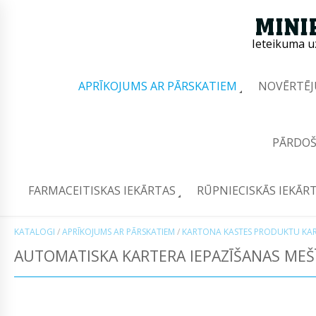
Ieteikuma u
APRĪKOJUMS AR PĀRSKATIEM
NOVĒRTĒJ
PĀRDOŠ
FARMACEITISKAS IEKĀRTAS
RŪPNIECISKĀS IEKĀR
KATALOGI
/
APRĪKOJUMS AR PĀRSKATIEM
/
KARTONA KASTES PRODUKTU KAR
AUTOMATISKA KARTERA IEPAZĪŠANAS MEŠ