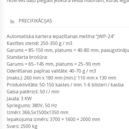
rezerves daļu piegādi jebkura veida mašīnām, kuras i
PRECIFIKĀCIJAS
Automatiska kartera iepazīšanas mešīna “JWP-24”
Kastītes stendi: 250-350 g / m3
Garums = 85-150 mm, platums = 40-80 mm, paaugstināj
Standarta brošūra:
Garums = 65–145 mm, platums = 25–90 mm
Oderēšanas papīras valitāte: 40-70 g / m3
(maks.): 260 mm x 180 mm (min.): 110 mm x 130 mm
Produktivitāte: 50-150 kastes / min. 1-6 blisteri / kasba
Gaisa patēriņš: 50 l / min
Jauda: 3 KW
Spriegums: 380V, 50 Hz
Izmēri: 366,5x1500x1350 mm
Iepakojuma izmērs: 3700 × 1600 × 2000 mm
Svars: 2500 kg