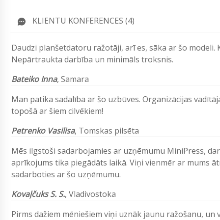
KLIENTU KONFERENCES (4)
Daudzi planšetdatoru ražotāji, arī es, sāka ar šo modeli.
Nepārtraukta darbība un minimāls troksnis.
Bateiko Inna
, Samara
Man patika sadalība ar šo uzbūves. Organizācijas vadītāja
topošā ar šiem cilvēkiem!
Petrenko Vasilisa
, Tomskas pilsēta
Mēs ilgstoši sadarbojamies ar uzņēmumu MiniPress, darb
aprīkojums tika piegādāts laikā. Viņi vienmēr ar mums āt
sadarboties ar šo uzņēmumu.
Kovaļčuks S. S.
, Vladivostoka
Pirms dažiem mēniešiem viņi uznāk jaunu ražošanu, un vi