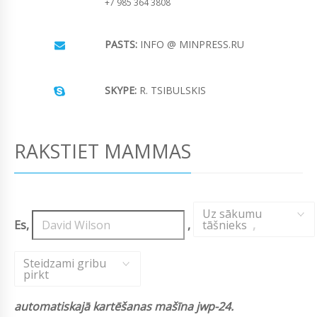
+7 985 364 3808
PASTS:
INFO @ MINPRESS.RU
SKYPE:
R. TSIBULSKIS
RAKSTIET MAMMAS
Uz sākumu
Es,
,
tāšnieks
,
Steidzami gribu
pirkt
automatiskajā kartēšanas mašīna jwp-24.