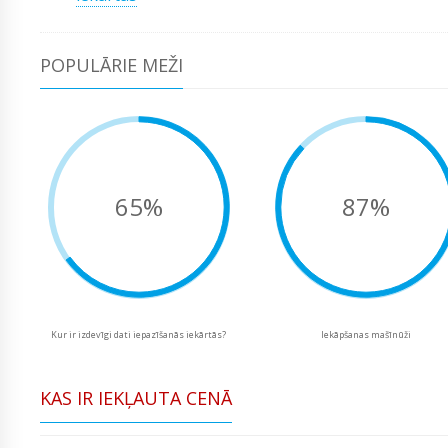
POPULĀRIE MEŽI
65%
87%
Kur ir izdevīgi dati iepazīšanās iekārtās?
Iekāpšanas mašīnūži
KAS IR IEKĻAUTA CENĀ