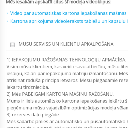
Mēs iesakām apskatīt citus šī modeļa videoklipus:
Video par automātiskās kartona iepakošanas mašīnas
Kartona aprīkojuma videoieraksts tablešu un kapsulu 
MŪSU SERVISS UN KLIENTU APKALPOŠANA
1) IEPAKOJUMU RAŽOŠANAS TEHNOLOĢIJU APMĀCĪBA.
Visim mūsu klientiem, kas veido savu attiecību, mūsu lit
iesaiņu, kā ari par iepakojuma matriju izmantošanu. Mēs
atrisināt radušā principa ietvaros. Mēsu piegādāmie rez
iekārtu tirdzniecībā.
2) Mēs PABEIGAM KARTONA MAŠĪNU RAŽOŠANU.
Mums ir liels automātsko kartona iepakošanas iekārtu šķ
pieņēmuma mūsu vajadzībām optimizācijas modeļa vēla
3) rezerves daļu piegāde.
Mēs sadarbojamies ar automātisko un pusautomātisko k