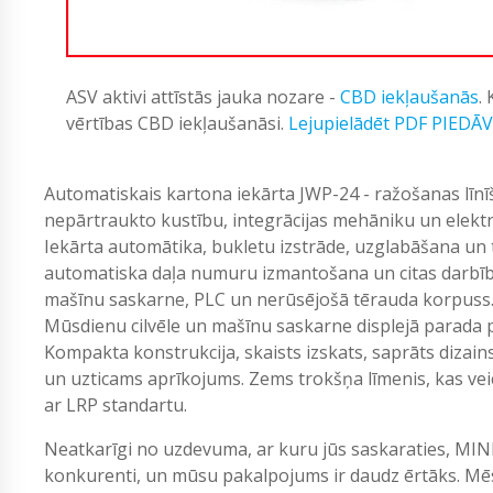
ASV aktivi attīstās jauka nozare -
CBD iekļaušanās
.
vērtības CBD iekļaušanāsi.
Lejupielādēt PDF PIEDĀ
Automatiskais kartona iekārta JWP-24 - ražošanas līnī
nepārtraukto kustību, integrācijas mehāniku un elektr
Iekārta automātika, bukletu izstrāde, uzglabāšana un t
automatiska daļa numuru izmantošana un citas darbības
mašīnu saskarne, PLC un nerūsējošā tērauda korpuss. M
Mūsdienu cilvēle un mašīnu saskarne displejā parada 
Kompakta konstrukcija, skaists izskats, saprāts dizai
un uzticams aprīkojums. Zems trokšņa līmenis, kas ve
ar LRP standartu.
Neatkarīgi no uzdevuma, ar kuru jūs saskaraties, MIN
konkurenti, un mūsu pakalpojums ir daudz ērtāks. Mēs