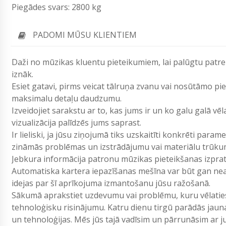
Piegādes svars: 2800 kg
PADOMI MŪSU KLIENTIEM
Daži no mūzikas kluentu pieteikumiem, lai palūgtu patr
iznāk.
Esiet gatavi, pirms veicat tālruņa zvanu vai nosūtāmo p
maksimalu detaļu daudzumu.
Izveidojiet sarakstu ar to, kas jums ir un ko galu galā vē
vizualizācija palīdzēs jums saprast.
Ir lieliski, ja jūsu ziņojumā tiks uzskaitīti konkrēti param
zināmās problēmas un izstrādājumu vai materiālu trūku
Jebkura informācija patronu mūzikas pieteikšanas izpr
Automatiska kartera iepazīšanas mešīna var būt gan neat
idejas par šī aprīkojuma izmantošanu jūsu ražošanā.
Sākumā aprakstiet uzdevumu vai problēmu, kuru vēlaties 
tehnoloģisku risinājumu. Katru dienu tirgū parādās jau
un tehnoloģijas. Mēs jūs tajā vadīsim un pārrunāsim ar