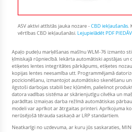
ASV aktivi attīstās jauka nozare -
CBD iekļaušanās
.
vērtības CBD iekļaušanāsi.
Lejupielādēt PDF PIEDĀ
Apaļo pudeļu marķēšanas mašīnu WLM-76 izmanto stikl
ķīmiskajā rūpniecībā. Iekārta automātiski apstājas un 
etiķetes lentes integritātes pārkāpums, etiķetes nozau
kopijas lentes neesamība utt. Programmējamā datorizē
pozicionēšanu, izmantojot automātisko skenēšanu un at
ilgstoši darbojas stabili bez kļūmēm, palielinot produkti
datora vadības sistēma ar skārienjutīgu cilvēka un maš
parādītas izmaiņas darba režīmā automātiskas pārbaud
modeli var aprīkot ar ātrgaitas printeri. Aprīkojuma 
nerūsējošā tērauda saskaņā ar LRP standartiem.
Neatkarīgi no uzdevuma, ar kuru jūs saskaraties, MIN