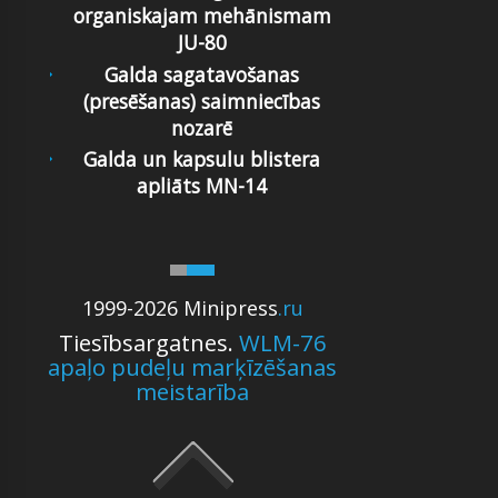
organiskajam mehānismam
JU-80
Galda sagatavošanas
(presēšanas) saimniecības
nozarē
Galda un kapsulu blistera
apliāts MN-14
1999-2026 Minipress
.ru
Tiesībsargatnes.
WLM-76
apaļo pudeļu marķīzēšanas
meistarība