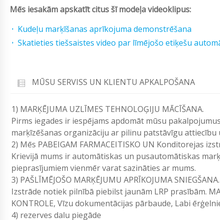
Mēs iesakām apskatīt citus šī modeļa videoklipus:
Kudeļu marķīšanas aprīkojuma demonstrēšana
Skatieties tiešsaistes video par līmējošo etiķešu aut
MŪSU SERVISS UN KLIENTU APKALPOŠANA
1) MARĶĒJUMA UZLĪMES TEHNOLOĢIJU MĀCĪŠANA.
Pirms iegades ir iespējams apdomāt mūsu pakalpojumus.
marķīzēšanas organizāciju ar pilinu patstāvīgu attiecību
2) Mēs PABEIGAM FARMACEITISKO UN Konditorejas izst
Krievijā mums ir automātiskas un pusautomātiskas marķ
pieprasījumiem vienmēr varat sazināties ar mums.
3) PAŠLĪMĒJOŠO MARĶĒJUMU APRĪKOJUMA SNIEGŠANA.
Izstrāde notiek pilnībā piebilst jaunām LRP prasī
KONTROLE, Vīzu dokumentācijas pārbaude, Labi ērģelni
4) rezerves dalu piegāde