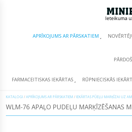
Ieteikuma u
APRĪKOJUMS AR PĀRSKATIEM
NOVĒRTĒJ
PĀRDOŠ
FARMACEITISKAS IEKĀRTAS
RŪPNIECISKĀS IEKĀR
KATALOGI
/
APRĪKOJUMS AR PĀRSKATIEM
/
IEKĀRTAS PŪEĻU MARĶĪZAI UZ A
WLM-76 APAĻO PUDEĻU MARĶĪZĒŠANAS M