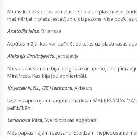
Mums ir plašs produktu klāsts stikla un plastmasas pudel
mašinērijai ir plašs iestatījumu diapazons. Visa pozīcija
Anatolijs Iļjins
,
Brjanska
Atpūtas māja, kas var uzlīmēt etiķetes uz plastmasas apa
Aleksejs Dmitrijevičs
,
Jaroslavļa
Mūsu uznesumam bija prognoze ar aprīkojuma pierādīju
MiniPress. Kas bija ļoti apmierināti.
Knyazev N.Yu.
,
GE Healtcore
,
Azbests
Izvēlies aprīkojumu ampulu marķīzai. MARĶĒŠANAS MA
palīdzībām!
Larionova Vēra
,
Sverdlovskas apgabals.
Mēs paplašinājām ražošanu. Steidzami nepieciešama ma