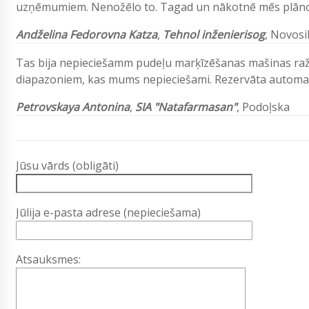
uzņēmumiem. Nenožēlo to. Tagad un nākotnē mēs plān
Andželina Fedorovna Katza
,
Tehnol inženieris
og
, Novosi
Tas bija nepieciešamm pudeļu marķīzēšanas mašinas raž
diapazoniem, kas mums nepieciešami. Rezervāta automašī
Petrovskaya Antonina
,
SIA "Natafarmasan"
, Podoļska
Jūsu vārds (obligāti)
Jūlija e-pasta adrese (nepieciešama)
Atsauksmes: