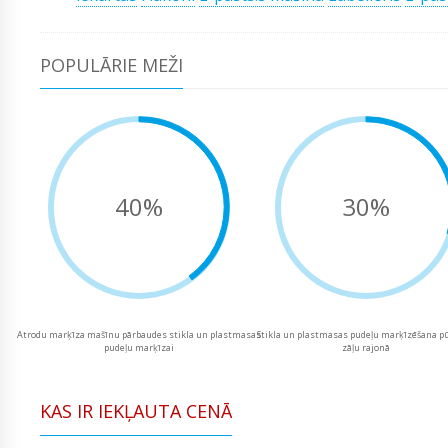
POPULĀRIE MEŽI
40%
30%
Atrodu marķīza mašīnu pārbaudes stikla un plastmasas
Stikla un plastmasas pudeļu marķīzēšana p
pudeļu marķīzai
zāļu rajonā
KAS IR IEKĻAUTA CENĀ