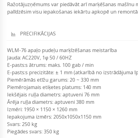
Ražotājuzņēmums var piedāvāt arī marķēšanas mašīnu m
palīdzēsim visu iepakošanas iekārtu apkopē un remontā.
PRECIFIKĀCIJAS
WLM-76 apaļo pudeļu marķīzēšanas meistarība
Jauda: AC220V, 1φ 50 / 60HZ
E-pasts:s ātrums: maks. 100 gab / min
E-pasts:s precizitāte: ± 1 mm (atkarībā no izstrādājuma ī
Piemērāmās etīžu garums: 20 ~ 330 mm
Piemērojamais etiķetes platums: 140 mm
Iekšējais ruļļa diametrs: aptuveni 76 mm
Ārēja ruļļa diametrs: aptuveni 380 mm
Izmēri: 1950 × 1150 × 1260 mm
Iepakojuma izmērs: 2050x1050x1150 mm
Svars: 250 kg
Piegādes svars: 350 kg