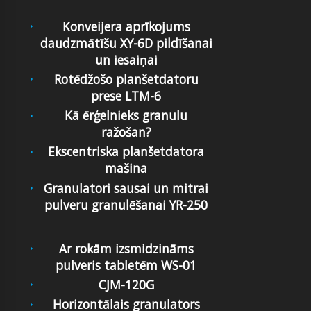
Konveijera aprīkojums
daudzmātīšu XY-6D pildīšanai
un iesaiņai
Rotēdžošo planšetdatoru
prese LTM-6
Kā ērģelnieks granulu
ražošan?
Ekscentriska planšetdatora
mašina
Granulatori sausai un mitrai
pulveru granulēšanai YR-250
Ar rokām izsmidzināms
pulveris tabletēm WS-01
CJM-120G
Horizontālais granulators