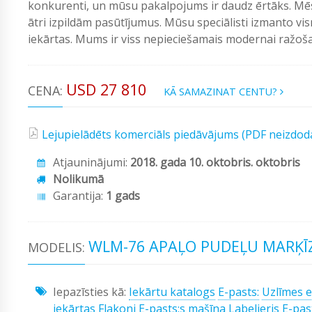
konkurenti, un mūsu pakalpojums ir daudz ērtāks. Mēs
ātri izpildām pasūtījumus. Mūsu speciālisti izmanto vi
iekārtas. Mums ir viss nepieciešamais modernai ražošan
USD 27 810
CENA:
KĀ SAMAZINAT CENTU?
Lejupielādēts komerciāls piedāvājums (PDF neizdod
Atjauninājumi:
2018. gada 10. oktobris. oktobris
Nolikumā
Garantija:
1 gads
WLM-76 APAĻO PUDEĻU MARĶĪ
MODELIS:
Iepazīsties kā:
Iekārtu katalogs
E-pasts:
Uzlīmes e
iekārtas
Flakoni
E-pasts:s mašīna
Labelieris
E-pas