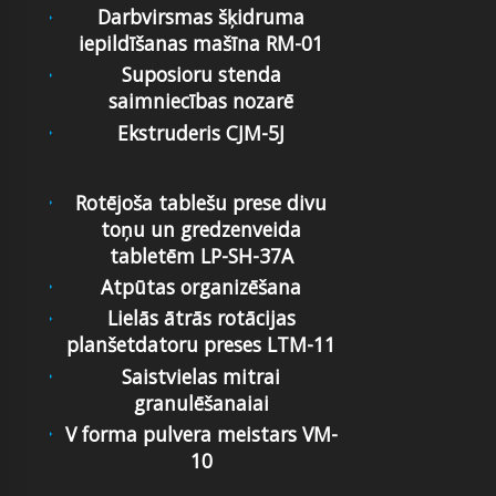
Darbvirsmas šķidruma
iepildīšanas mašīna RM-01
Suposioru stenda
saimniecības nozarē
Ekstruderis CJM-5J
Rotējoša tablešu prese divu
toņu un gredzenveida
tabletēm LP-SH-37A
Atpūtas organizēšana
Lielās ātrās rotācijas
planšetdatoru preses LTM-11
Saistvielas mitrai
granulēšanaiai
V forma pulvera meistars VM-
10