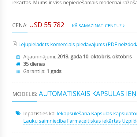
iekārtas. Mums ir viss nepieciešamais modernai ražošan
USD 55 782
CENA:
KĀ SAMAZINAT CENTU?
Lejupielādēts komerciāls piedāvājums (PDF neizdod
Atjauninājumi:
2018. gada 10. oktobris. oktobris
35 dienas
Garantija:
1 gads
AUTOMATISKAIS KAPSULAS IEŅ
MODELIS:
Iepazīsties kā:
Iekapsulēšana
Kapsulas
kapsulato
Lauku saimniecība
Farmaceitiskas iekārtas
Uzpild