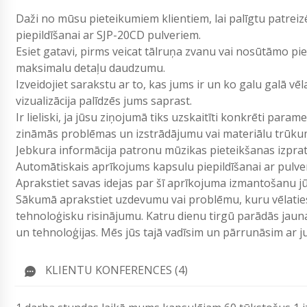
Daži no mūsu pieteikumiem klientiem, lai palīgtu patrei
piepildīšanai ar SJP-20CD pulveriem.
Esiet gatavi, pirms veicat tālruņa zvanu vai nosūtāmo p
maksimalu detaļu daudzumu.
Izveidojiet sarakstu ar to, kas jums ir un ko galu galā vē
vizualizācija palīdzēs jums saprast.
Ir lieliski, ja jūsu ziņojumā tiks uzskaitīti konkrēti param
zināmās problēmas un izstrādājumu vai materiālu trūku
Jebkura informācija patronu mūzikas pieteikšanas izpr
Automātiskais aprīkojums kapsulu piepildīšanai ar pulver
Aprakstiet savas idejas par šī aprīkojuma izmantošanu j
Sākumā aprakstiet uzdevumu vai problēmu, kuru vēlaties 
tehnoloģisku risinājumu. Katru dienu tirgū parādās jau
un tehnoloģijas. Mēs jūs tajā vadīsim un pārrunāsim ar
KLIENTU KONFERENCES (4)