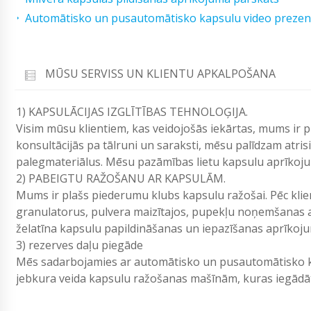
Automātisko un pusautomātisko kapsulu video prezent
MŪSU SERVISS UN KLIENTU APKALPOŠANA
1) KAPSULĀCIJAS IZGLĪTĪBAS TEHNOLOĢIJA.
Visim mūsu klientiem, kas veidojošās iekārtas, mums ir 
konsultācijās pa tālruni un saraksti, mēsu palīdzam atri
palegmateriālus. Mēsu pazāmības lietu kapsulu aprīkoj
2) PABEIGTU RAŽOŠANU AR KAPSULĀM.
Mums ir plašs piederumu klubs kapsulu ražošai. Pēc kli
granulatorus, pulvera maizītajos, pupekļu noņemšanas a
želatīna kapsulu papildināšanas un iepazīšanas aprīkoj
3) rezerves daļu piegāde
Mēs sadarbojamies ar automātisko un pusautomātisko ka
jebkura veida kapsulu ražošanas mašīnām, kuras iegā