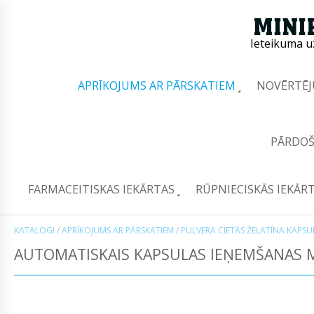
Ieteikuma u
APRĪKOJUMS AR PĀRSKATIEM
NOVĒRTĒJ
PĀRDOŠ
FARMACEITISKAS IEKĀRTAS
RŪPNIECISKĀS IEKĀR
KATALOGI
/
APRĪKOJUMS AR PĀRSKATIEM
/
PULVERA CIETĀS ŽELATĪNA KAPS
AUTOMATISKAIS KAPSULAS IEŅEMŠANAS M