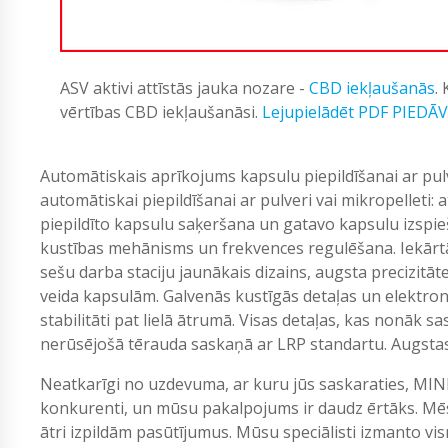
ASV aktivi attīstās jauka nozare -
CBD iekļaušanās
.
vērtības CBD iekļaušanāsi.
Lejupielādēt PDF PIEDĀ
Automātiskais aprīkojums kapsulu piepildīšanai ar pulv
automātiskai piepildīšanai ar pulveri vai mikropelleti: 
piepildīto kapsulu saķeršana un gatavo kapsulu izspie
kustības mehānisms un frekvences regulēšana. Iekārtā
sešu darba staciju jaunākais dizains, augsta precizit
veida kapsulām. Galvenās kustīgās detaļas un elektroni
stabilitāti pat lielā ātrumā. Visas detaļas, kas nonāk s
nerūsējošā tērauda saskaņā ar LRP standartu. Augstas 
Neatkarīgi no uzdevuma, ar kuru jūs saskaraties, MIN
konkurenti, un mūsu pakalpojums ir daudz ērtāks. Mēs
ātri izpildām pasūtījumus. Mūsu speciālisti izmanto vi