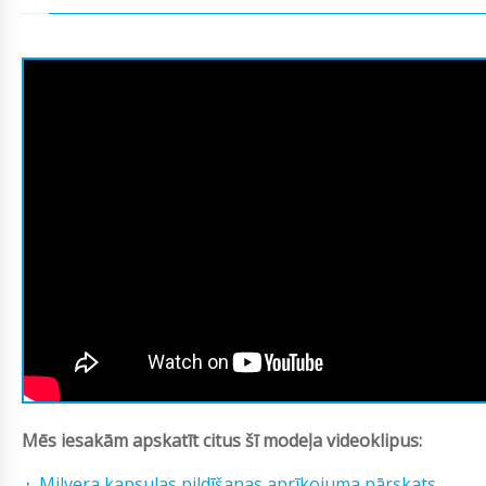
Mēs iesakām apskatīt citus šī modeļa videoklipus:
Milvera kapsulas pildīšanas aprīkojuma pārskats