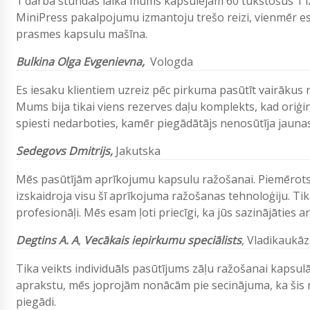
1 darba stundas laikā mums kapsulējam 60 tūkstošus 1 i
MiniPress pakalpojumu izmantoju trešo reizi, vienmēr 
prasmes kapsulu mašīna.
Bulkina Olga Evgenievna,
Vologda
Es iesaku klientiem uzreiz pēc pirkuma pasūtīt vairākus r
Mums bija tikai viens rezerves daļu komplekts, kad oriģ
spiesti nedarboties, kamēr piegādātājs nenosūtīja jaunas 
Sedegovs Dmitrijs,
Jakutska
Mēs pasūtījām aprīkojumu kapsulu ražošanai. Piemērots v
izskaidroja visu šī aprīkojuma ražošanas tehnoloģiju. Tika
profesionāļi. Mēs esam ļoti priecīgi, ka jūs sazinājāties 
Degtins A. A
,
Vecākais iepirkumu speciālists
, Vladikaukā
Tika veikts individuāls pasūtījums zāļu ražošanai kapsul
aprakstu, mēs joprojām nonācām pie secinājuma, ka šis m
piegādi.