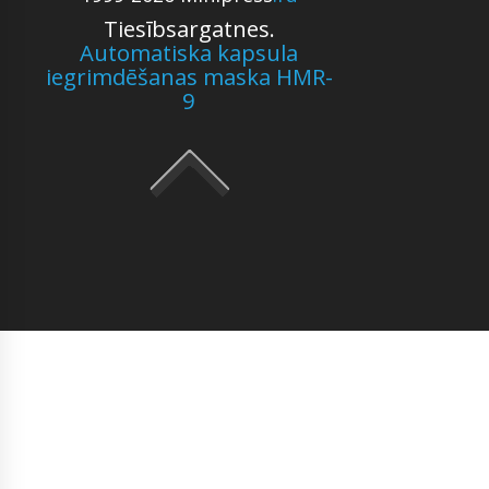
Tiesībsargatnes.
Automatiska kapsula
iegrimdēšanas maska HMR-
9