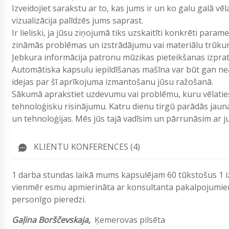
Izveidojiet sarakstu ar to, kas jums ir un ko galu galā vē
vizualizācija palīdzēs jums saprast.
Ir lieliski, ja jūsu ziņojumā tiks uzskaitīti konkrēti param
zināmās problēmas un izstrādājumu vai materiālu trūku
Jebkura informācija patronu mūzikas pieteikšanas izpr
Automātiska kapsulu iepildīšanas mašīna var būt gan neat
idejas par šī aprīkojuma izmantošanu jūsu ražošanā.
Sākumā aprakstiet uzdevumu vai problēmu, kuru vēlaties 
tehnoloģisku risinājumu. Katru dienu tirgū parādās jau
un tehnoloģijas. Mēs jūs tajā vadīsim un pārrunāsim ar
KLIENTU KONFERENCES (4)
1 darba stundas laikā mums kapsulējam 60 tūkstošus 1 i
vienmēr esmu apmierināta ar konsultanta pakalpojumie
personīgo pieredzi.
Gaļina Borščevskaja,
Ķemerovas pilsēta