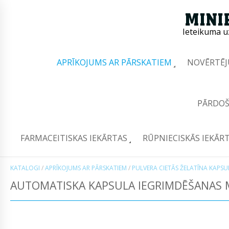
Ieteikuma u
APRĪKOJUMS AR PĀRSKATIEM
NOVĒRTĒJ
PĀRDOŠ
FARMACEITISKAS IEKĀRTAS
RŪPNIECISKĀS IEKĀR
KATALOGI
/
APRĪKOJUMS AR PĀRSKATIEM
/
PULVERA CIETĀS ŽELATĪNA KAPS
AUTOMATISKA KAPSULA IEGRIMDĒŠANAS 