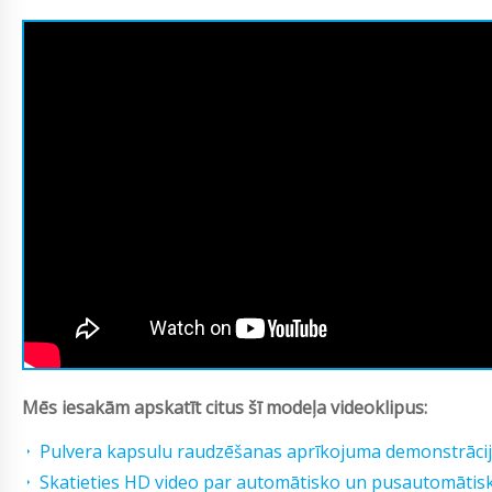
Mēs iesakām apskatīt citus šī modeļa videoklipus:
Pulvera kapsulu raudzēšanas aprīkojuma demonstrāci
Skatieties HD video par automātisko un pusautomātis