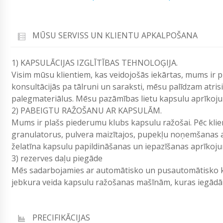
MŪSU SERVISS UN KLIENTU APKALPOŠANA
1) KAPSULĀCIJAS IZGLĪTĪBAS TEHNOLOĢIJA.
Visim mūsu klientiem, kas veidojošās iekārtas, mums ir 
konsultācijās pa tālruni un saraksti, mēsu palīdzam atri
palegmateriālus. Mēsu pazāmības lietu kapsulu aprīkoj
2) PABEIGTU RAŽOŠANU AR KAPSULĀM.
Mums ir plašs piederumu klubs kapsulu ražošai. Pēc kli
granulatorus, pulvera maizītajos, pupekļu noņemšanas a
želatīna kapsulu papildināšanas un iepazīšanas aprīkoj
3) rezerves daļu piegāde
Mēs sadarbojamies ar automātisko un pusautomātisko ka
jebkura veida kapsulu ražošanas mašīnām, kuras iegā
PRECIFIKĀCIJAS