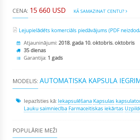
15 660 USD
CENA:
KĀ SAMAZINAT CENTU?
Lejupielādēts komerciāls piedāvājums (PDF neizdod
Atjauninājumi:
2018. gada 10. oktobris. oktobris
35 dienas
Garantija:
1 gads
AUTOMATISKA KAPSULA IEGRI
MODELIS:
Iepazīsties kā:
Iekapsulēšana
Kapsulas
kapsulato
Lauku saimniecība
Farmaceitiskas iekārtas
Uzpild
POPULĀRIE MEŽI