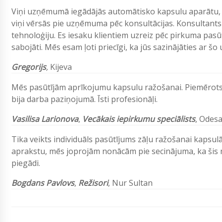
Viņi uzņēmumā iegādājās automātisko kapsulu aparātu, 
viņi vērsās pie uzņēmuma pēc konsultācijas. Konsultants 
tehnoloģiju. Es iesaku klientiem uzreiz pēc pirkuma pasūt
sabojāti. Mēs esam ļoti priecīgi, ka jūs sazinājāties ar š
Gregorijs
,
Kijeva
Mēs pasūtījām aprīkojumu kapsulu ražošanai. Piemērots va
bija darba paziņojumā. Īsti profesionāļi.
Vasilisa Larionova
,
Vecākais iepirkumu speciālists
, Odesa
Tika veikts individuāls pasūtījums zāļu ražošanai kapsul
aprakstu, mēs joprojām nonācām pie secinājuma, ka šis m
piegādi.
Bogdans Pavlovs
,
Režisori
, Nur Sultan