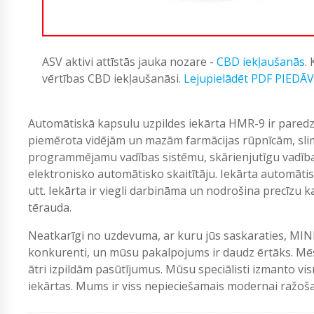
ASV aktivi attīstās jauka nozare -
CBD iekļaušanās
.
vērtības CBD iekļaušanāsi.
Lejupielādēt PDF PIEDĀ
Automātiskā kapsulu uzpildes iekārta HMR-9 ir paredzē
piemērota vidējām un mazām farmācijas rūpnīcām, slimn
programmējamu vadības sistēmu, skārienjutīgu vadīb
elektronisko automātisko skaitītāju. Iekārta automātisk
utt. Iekārta ir viegli darbināma un nodrošina precīzu k
tērauda.
Neatkarīgi no uzdevuma, ar kuru jūs saskaraties, MIN
konkurenti, un mūsu pakalpojums ir daudz ērtāks. Mēs
ātri izpildām pasūtījumus. Mūsu speciālisti izmanto vi
iekārtas. Mums ir viss nepieciešamais modernai ražošan