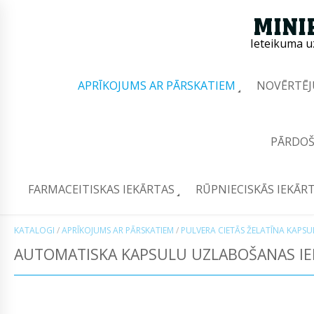
Ieteikuma u
APRĪKOJUMS AR PĀRSKATIEM
NOVĒRTĒJ
PĀRDOŠ
FARMACEITISKAS IEKĀRTAS
RŪPNIECISKĀS IEKĀR
KATALOGI
/
APRĪKOJUMS AR PĀRSKATIEM
/
PULVERA CIETĀS ŽELATĪNA KAPS
AUTOMATISKA KAPSULU UZLABOŠANAS IE