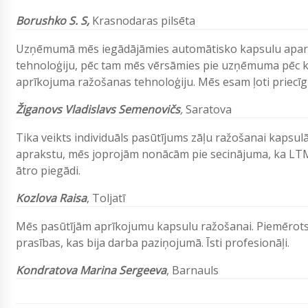
Borushko S. S,
Krasnodaras pilsēta
Uzņēmumā mēs iegādājāmies automātisko kapsulu apar
tehnoloģiju, pēc tam mēs vērsāmies pie uzņēmuma pēc kons
aprīkojuma ražošanas tehnoloģiju. Mēs esam ļoti priecīgi
Žiganovs Vladislavs Semenovičs
,
Saratova
Tika veikts individuāls pasūtījums zāļu ražošanai kapsul
aprakstu, mēs joprojām nonācām pie secinājuma, ka LTM-
ātro piegādi.
Kozlova Raisa
, Toljatī
Mēs pasūtījām aprīkojumu kapsulu ražošanai. Piemērots v
prasības, kas bija darba paziņojumā. Īsti profesionāļi.
Kondratova Marina Sergeeva
, Barnauls