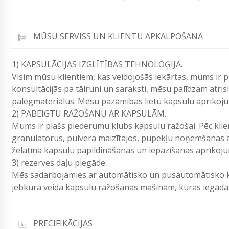
MŪSU SERVISS UN KLIENTU APKALPOŠANA
1) KAPSULĀCIJAS IZGLĪTĪBAS TEHNOLOĢIJA.
Visim mūsu klientiem, kas veidojošās iekārtas, mums ir 
konsultācijās pa tālruni un saraksti, mēsu palīdzam atri
palegmateriālus. Mēsu pazāmības lietu kapsulu aprīkoj
2) PABEIGTU RAŽOŠANU AR KAPSULĀM.
Mums ir plašs piederumu klubs kapsulu ražošai. Pēc kli
granulatorus, pulvera maizītajos, pupekļu noņemšanas a
želatīna kapsulu papildināšanas un iepazīšanas aprīkoj
3) rezerves daļu piegāde
Mēs sadarbojamies ar automātisko un pusautomātisko ka
jebkura veida kapsulu ražošanas mašīnām, kuras iegā
PRECIFIKĀCIJAS