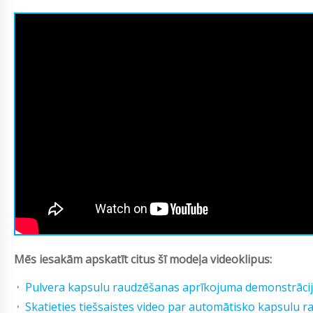
Mēs iesakām apskatīt citus šī modeļa videoklipus:
Pulvera kapsulu raudzēšanas aprīkojuma demonstrāci
Skatieties tiešsaistes video par automātisko kapsulu 