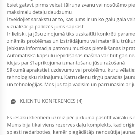
Esiet gatavi, pirms veicat tālruņa zvanu vai nosūtāmo p
maksimalu detaļu daudzumu.
Izveidojiet sarakstu ar to, kas jums ir un ko galu galā vē
vizualizācija palīdzēs jums saprast.
Ir lieliski, ja jūsu ziņojumā tiks uzskaitīti konkrēti param
zināmās problēmas un izstrādājumu vai materiālu trūku
Jebkura informācija patronu mūzikas pieteikšanas izpr
Automātiska kapsulu iepildīšanas mašīna var būt gan neat
idejas par šī aprīkojuma izmantošanu jūsu ražošanā.
Sākumā aprakstiet uzdevumu vai problēmu, kuru vēlaties 
tehnoloģisku risinājumu. Katru dienu tirgū parādās jau
un tehnoloģijas. Mēs jūs tajā vadīsim un pārrunāsim ar
KLIENTU KONFERENCES (4)
Es iesaku klientiem uzreiz pēc pirkuma pasūtīt vairākus r
Mums bija tikai viens rezerves daļu komplekts, kad oriģ
spiesti nedarboties, kamēr piegādātājs nenosūtīja jaunas 