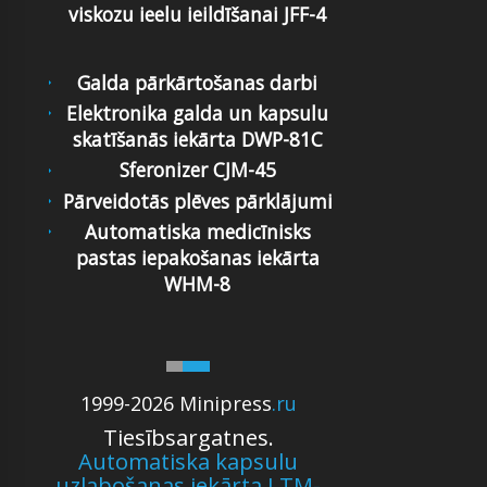
viskozu ieelu ieildīšanai JFF-4
Galda pārkārtošanas darbi
Elektronika galda un kapsulu
skatīšanās iekārta DWP-81C
Sferonizer CJM-45
Pārveidotās plēves pārklājumi
Automatiska medicīnisks
pastas iepakošanas iekārta
WHM-8
1999-2026 Minipress
.ru
Tiesībsargatnes.
Automatiska kapsulu
uzlabošanas iekārta LTM-