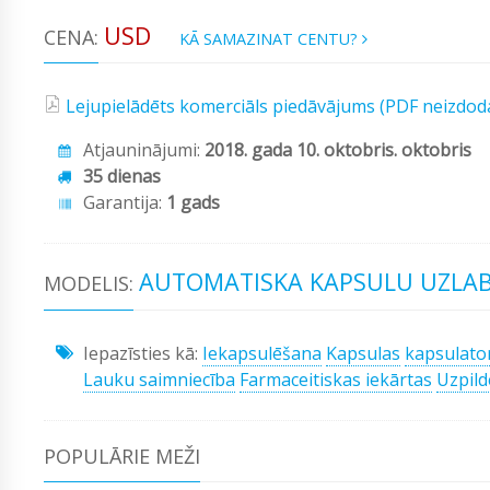
USD
CENA:
KĀ SAMAZINAT CENTU?
Lejupielādēts komerciāls piedāvājums (PDF neizdod
Atjauninājumi:
2018. gada 10. oktobris. oktobris
35 dienas
Garantija:
1 gads
AUTOMATISKA KAPSULU UZLAB
MODELIS:
Iepazīsties kā:
Iekapsulēšana
Kapsulas
kapsulato
Lauku saimniecība
Farmaceitiskas iekārtas
Uzpild
POPULĀRIE MEŽI