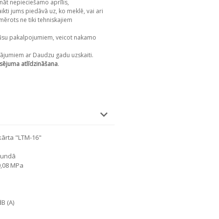
nāt nepieciešamo aprīlis,
kti jums piedāvā uz, ko meklē, vai ari
mērots ne tiki tehniskajiem
su pakalpojumiem, veicot nakamo
ājumiem ar Daudzu gadu uzskaiti.
sējuma atlīdzināšana
.
kārta "LTM-16"
stundā
0,08 MPa
B (A)