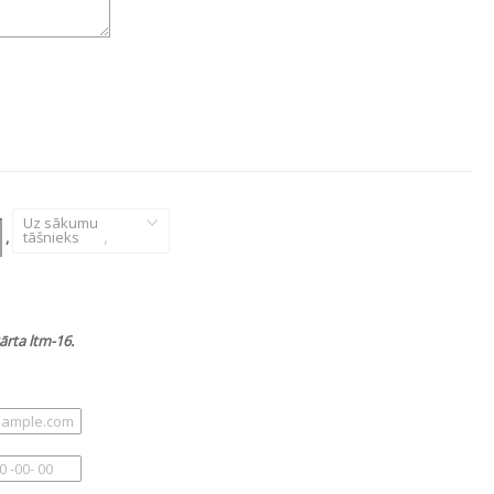
Uz sākumu
,
tāšnieks
,
ārta ltm-16.