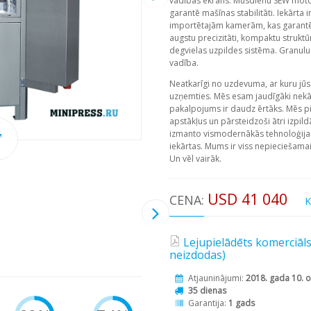
vadības ekrāns. Mūsdienu SEW moto
garantē mašīnas stabilitāti. Iekārta 
importētajām kamerām, kas garantē 
augstu precizitāti, kompaktu struktū
degvielas uzpildes sistēma. Granul
vadība.
Neatkarīgi no uzdevuma, ar kuru jūs 
uzņemties. Mēs esam jaudīgāki nekā
pakalpojums ir daudz ērtāks. Mēs p
apstākļus un pārsteidzoši ātri izpil
izmanto vismodernākās tehnoloģijas
iekārtas. Mums ir viss nepieciešama
Un vēl vairāk.
USD 41 040
CENA:
K
Lejupielādēts komerciāl
neizdodas)
Atjauninājumi:
2018. gada 10. o
35 dienas
Garantija:
1 gads