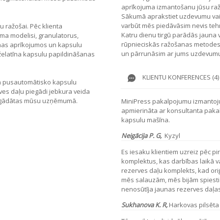
aprīkojuma izmantošanu jūsu ra
Sākumā aprakstiet uzdevumu vai p
varbūt mēs piedāvāsim nevis tehn
 ražošai. Pēc klienta
Katru dienu tirgū parādās jauna 
a modelisi, granulatorus,
rūpnieciskās ražošanas metodes u
nas aprīkojumos un kapsulu
un pārrunāsim ar jums uzdevumu
 želatīna kapsulu papildināšanas
KLIENTU KONFERENCES (4)
n pusautomātisko kapsulu
ves daļu piegādi jebkura veida
iegādātas mūsu uzņēmumā.
MiniPress pakalpojumu izmantoju
apmierināta ar konsultanta pak
kapsulu mašīna.
Neigācija P. G,
Kyzyl
Es iesaku klientiem uzreiz pēc p
komplektus, kas darbības laikā var
rezerves daļu komplekts, kad ori
mēs salauzām, mēs bijām spiesti
nenosūtīja jaunas rezerves daļas.
Sukhanova K. R,
Harkovas pilsēta