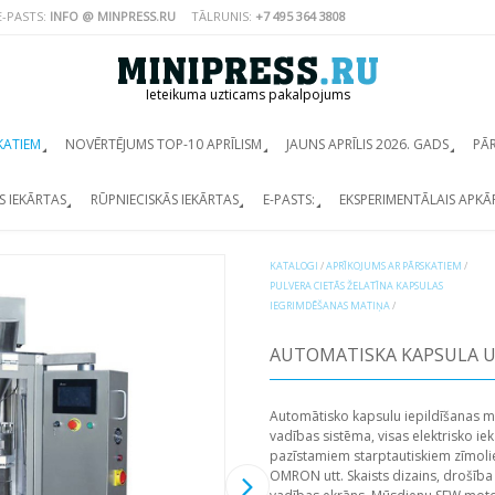
E-PASTS:
INFO @ MINPRESS.RU
TĀLRUNIS:
+7 495 364 3808
Ieteikuma uzticams pakalpojums
KATIEM
NOVĒRTĒJUMS TOP-10 APRĪLISM
JAUNS APRĪLIS 2026. GADS
PĀ
S IEKĀRTAS
RŪPNIECISKĀS IEKĀRTAS
E-PASTS:
EKSPERIMENTĀLAIS APKĀ
KATALOGI
/
APRĪKOJUMS AR PĀRSKATIEM
/
PULVERA CIETĀS ŽELATĪNA KAPSULAS
IEGRIMDĒŠANAS MATIŅA
/
AUTOMATISKA KAPSULA U
Automātisko kapsulu iepildīšanas m
vadības sistēma, visas elektrisko ie
pazīstamiem starptautiskiem zīmolie
OMRON utt. Skaists dizains, drošība 