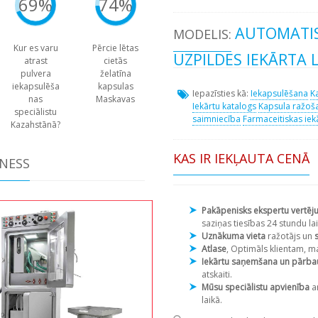
69%
74%
AUTOMATI
MODELIS:
Kur es varu
Pērcie lētas
UZPILDES IEKĀRTA 
atrast
cietās
pulvera
želatīna
iekapsulēša
kapsulas
Iepazīsties kā:
Iekapsulēšana
K
nas
Maskavas
Iekārtu katalogs
Kapsula ražoš
speciālistu
saimniecība
Farmaceitiskas iek
Kazahstānā?
KAS IR IEKĻAUTA CENĀ
ZNESS
Pakāpenisks ekspertu vertēj
saziņas tiesības 24 stundu lai
Uznākuma vieta
ražotājs un
Atlase
, Optimāls klientam, m
Iekārtu saņemšana un pārb
atskaiti.
Mūsu speciālistu apvienība
a
laikā.