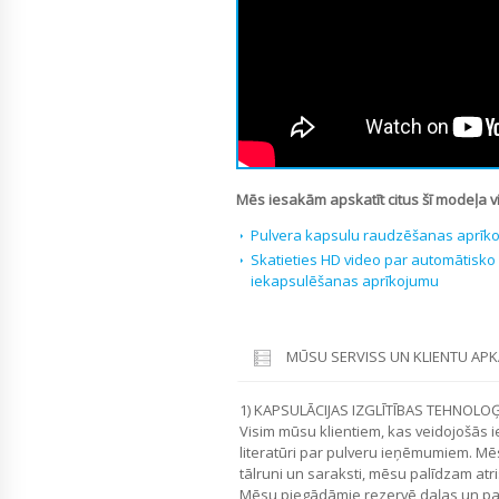
Mēs iesakām apskatīt citus šī modeļa v
Pulvera kapsulu raudzēšanas aprīk
Skatieties HD video par automātisk
iekapsulēšanas aprīkojumu
MŪSU SERVISS UN KLIENTU AP
1) KAPSULĀCIJAS IZGLĪTĪBAS TEHNOLOĢI
Visim mūsu klientiem, kas veidojošās i
literatūri par pulveru ieņēmumiem. Mē
tālruni un saraksti, mēsu palīdzam atri
Mēsu piegādāmie rezervē daļas un p