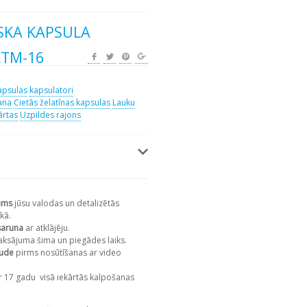
SKA KAPSULA
LTM-16
apsulas
kapsulatori
ana
Cietās želatīnas kapsulas
Lauku
ārtas
Uzpildes rajons
ums
jūsu valodas un detalizētās
kā.
saruna
ar atklājēju.
aksājuma šima un piegādes laiks.
aude
pirms nosūtīšanas ar video
r 17 gadu
visā iekārtās kalpošanas