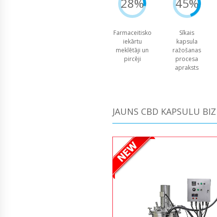
28%
45%
Farmaceitisko
Sīkais
iekārtu
kapsula
meklētāji un
ražošanas
pircēji
procesa
apraksts
JAUNS CBD KAPSULU BI