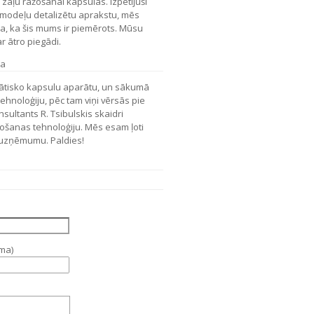
 zāļu ražošanai kapsulās. Izpētījuši
modeļu detalizētu aprakstu, mēs
, ka šis mums ir piemērots. Mūsu
ar ātro piegādi.
ka
tisko kapsulu aparātu, un sākumā
ehnoloģiju, pēc tam viņi vērsās pie
ultants R. Tsibulskis skaidri
žošanas tehnoloģiju. Mēs esam ļoti
šo uzņēmumu. Paldies!
ama)