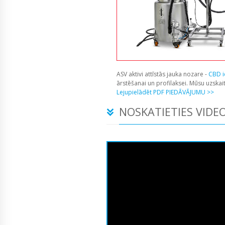
ASV aktivi attīstās jauka nozare -
CBD i
ārstēšanai un profilaksei. Mūsu uzska
Lejupielādēt PDF PIEDĀVĀJUMU >>
NOSKATIETIES VIDEO