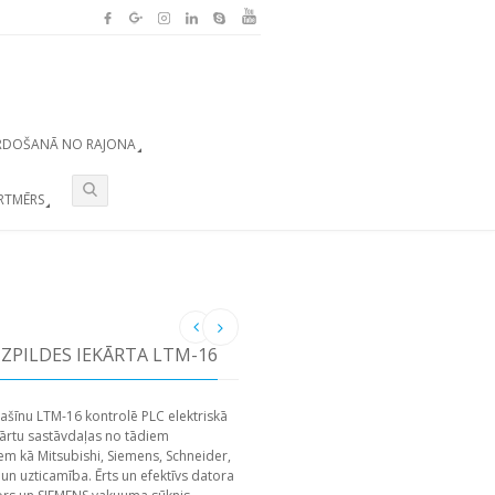
RDOŠANĀ NO RAJONA
RTMĒRS
ZPILDES IEKĀRTA LTM-16
ašīnu LTM-16 kontrolē PLC elektriskā
kārtu sastāvdaļas no tādiem
m kā Mitsubishi, Siemens, Schneider,
un uzticamība. Ērts un efektīvs datora