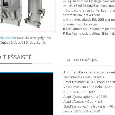
Ja jūsu Mūzikas katalogā neatradi
zvaniet
+74953643808
un mūsu notai
mūsu pašu draugu aprīlis, kas ir pie
parametriem, bet ari cenai.
Garantēts
atlaide līdz 20%
par mū
pirkumu mūsu katalogā.
Tikai
amats
no uzticamiem piedāv
Elastīga novadu sistēma.
Ērta mak
ekļaušanās
. Kapsula lieto spilgtumu
itāmās vērtības CBD iekļaušanāsi.
 TIEŠSAISTĒ
PRECIFIKĀCIJAS
Automatiska kapsulu uzpildes ie
Tirdzniecības vietu skats: 6
Produktivitāte: 48 000 kapsulas 
Vakuums: 27m3 / Stundā -0,02 ~ 
Kapsula izmērs: 00-5
Aizpildījuma apjoms: ≥ 99,9%
Aizpildīšanas kļūda: < ± 3
Gaidīšanas režīma troksnis: <70 d
Jauda: 380V, 50 Hz, 3KW