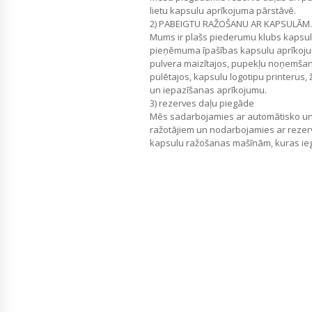
lietu kapsulu aprīkojuma pārstāvē.
2) PABEIGTU RAŽOŠANU AR KAPSULĀM.
Mums ir plašs piederumu klubs kapsulu
pieņēmuma īpašības kapsulu aprīkojum
pulvera maizītajos, pupekļu noņemša
pulētajos, kapsulu logotipu printerus,
un iepazīšanas aprīkojumu.
3) rezerves daļu piegāde
Mēs sadarbojamies ar automātisko u
ražotājiem un nodarbojamies ar rezer
kapsulu ražošanas mašīnām, kuras 