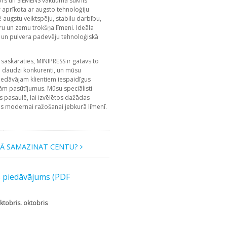
rs un SIEMENS vakuuma sūknis
ir aprīkota ar augsto tehnoloģiju
augstu veiktspēju, stabilu darbību,
ru un zemu trokšņa līmeni. Ideāla
u un pulvera padevēju tehnoloģiskā
saskaraties, MINIPRESS ir gatavs to
 daudzi konkurenti, un mūsu
iedāvājam klientiem iespaidīgus
dām pasūtījumus. Mūsu speciālisti
 pasaulē, lai izvēlētos dažādas
is modernai ražošanai jebkurā līmenī.
Ā SAMAZINAT CENTU?
s piedāvājums (PDF
ktobris. oktobris