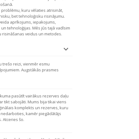
žošanā.
roblēmu, kuru vēlaties atrisināt,
isku, bet tehnoloģisku risinājumu.
veida aprīkojums, iepakojums,
n tehnoloģijas. Mēs jūs tajā vadīsim
 risināšanas veidus un metodes.
 trešo reizi, vienmēr esmu
alpojumiem. Augstākās prasmes
irkuma pasūtīt vairākus rezerves daļu
 tikt sabojāti. Mums bija tikai viens
ģinālais komplekts un rezerves, kuru
 nedarboties, kamēr piegādātājs
 Atceries šo.