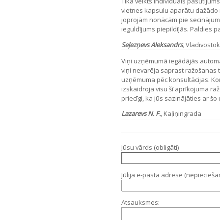
Tika veikts individuāls pasūtījums
vietnes kapsulu aparātu dažādo 
joprojām nonācām pie secinājuma
ieguldījums piepildījās. Paldies p
Seļezņevs Aleksandrs
,
Vladivosto
Viņi uzņēmumā iegādājās automā
viņi nevarēja saprast ražošanas t
uzņēmuma pēc konsultācijas. Kons
izskaidroja visu šī aprīkojuma ra
priecīgi, ka jūs sazinājāties ar 
Lazarevs N. F.
, Kaļiņingrada
Jūsu vārds (obligāti)
Jūlija e-pasta adrese (nepiecieš
Atsauksmes: