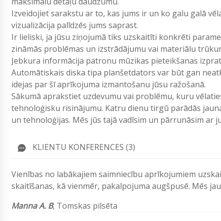
maksimalu detaļu daudzumu.
Izveidojiet sarakstu ar to, kas jums ir un ko galu galā vē
vizualizācija palīdzēs jums saprast.
Ir lieliski, ja jūsu ziņojumā tiks uzskaitīti konkrēti param
zināmās problēmas un izstrādājumu vai materiālu trūku
Jebkura informācija patronu mūzikas pieteikšanas izpr
Automātiskais diska tipa planšetdators var būt gan neatk
idejas par šī aprīkojuma izmantošanu jūsu ražošanā.
Sākumā aprakstiet uzdevumu vai problēmu, kuru vēlaties 
tehnoloģisku risinājumu. Katru dienu tirgū parādās jau
un tehnoloģijas. Mēs jūs tajā vadīsim un pārrunāsim ar
KLIENTU KONFERENCES (3)
Vienības no labākajiem saimniecību aprīkojumiem uzska
skaitīšanas, kā vienmēr, pakalpojuma augšpusē. Mēs ja
Manna A. B
, Tomskas pilsēta