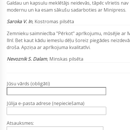
Galdau un kapsulu meklētājs neidevās, tāpēc vīrietis nav
modernu un ka esam sākušu sadarboties ar Minipress.
Saroka V. In
, Kostromas pilsēta
Zemnieku saimniecība "Pērkot" aprīkojumu, mūsējie ar Min
līnī. Bet kaut kādu iemeslu dēļu šoreiz piegādes neizdevās
droša. Apziņa ar aprīkojuma kvalitatīvi.
Nevoznik S. Dalam
, Minskas pilsēta
Jūsu vārds (obligāti)
Jūlija e-pasta adrese (nepieciešama)
Atsauksmes: