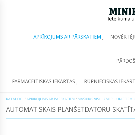
Ieteikuma u
APRĪKOJUMS AR PĀRSKATIEM
NOVĒRTĒJ
PĀRDOŠ
FARMACEITISKAS IEKĀRTAS
RŪPNIECISKĀS IEKĀR
KATALOGI
/
APRĪKOJUMS AR PĀRSKATIEM
/
MAŠĪNAS VISU IZMĒRU UN FORMU
AUTOMATISKAIS PLANŠETDATORU SKATĪTĀ