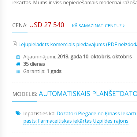
iekārtas. Mums ir viss nepieciešamais modernai ražošan
USD 27 540
CENA:
KĀ SAMAZINAT CENTU?
Lejupielādēts komerciāls piedāvājums (PDF neizdod
Atjauninājumi:
2018. gada 10. oktobris. oktobris
35 dienas
Garantija:
1 gads
AUTOMATISKAIS PLANŠETDATOR
MODELIS:
Iepazīsties kā:
Dozatori
Piegāde no Ķīnass
Iekārt
pasts:
Farmaceitiskas iekārtas
Uzpildes rajons