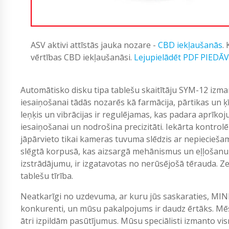
ASV aktivi attīstās jauka nozare -
CBD iekļaušanās
.
vērtības CBD iekļaušanāsi.
Lejupielādēt PDF PIEDĀ
Automātisko disku tipa tablešu skaitītāju SYM-12 izman
iesaiņošanai tādās nozarēs kā farmācija, pārtikas un
leņķis un vibrācijas ir regulējamas, kas padara aprīk
iesaiņošanai un nodrošina precizitāti. Iekārta kontro
jāpārvieto tikai kameras tuvuma slēdzis ar nepieciešam
slēgtā korpusā, kas aizsargā mehānismus un eļļošanu 
izstrādājumu, ir izgatavotas no nerūsējošā tērauda. Z
tablešu tīrība.
Neatkarīgi no uzdevuma, ar kuru jūs saskaraties, MIN
konkurenti, un mūsu pakalpojums ir daudz ērtāks. Mēs
ātri izpildām pasūtījumus. Mūsu speciālisti izmanto vi