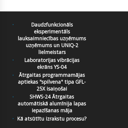
Daudzfunkcionāls
eksperimentāls
lauksaimniecības uzņēmums
uzņēmums un UNIQ-2
lielmeistars
Laboratorijas vibrācijas
ekrāns YS-04
Ātrgaitas programmamājas
aptiekas "spilvena" tipa GFL-
25X isaiņošai
SHWS-24 Ātrgaitas
automātiskā alumīnija lapas
iepazīšanas māja
Kā atsūtītu izrakstu procesu?