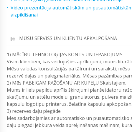
Video prezentācija automātiskām un pusautomātiskām ie
aizpildīšanai
MŪSU SERVISS UN KLIENTU APKALPOŠANA
1) MĀCĪBU TEHNOLOĢIJAS KONTS UN IEPAKOJUMS.
Visim klientiem, kas veidojušies aprīkojumi, mums lite
Mēsu valodas konsultācijās pa tālruni un saraksti, mēsu
rezervē daļas un palegmateriālus. Mēsas pazāmības parei
2) Mēs PABEIGAM RAŽOŠANU AR KUPEĻU Skaistajiem.
Mums ir liels papildu aprīlis šķirojumi planšetdatoru r
skatījumu un attēlu modeļu, granulatorus, pulvera maiz
kapsulu logotipu printerus, želatīna kapsulu apkopošan
3) rezerves daļu piegāde
Mēs sadarbojamies ar automātisko un pusautomātisko sk
daļu piegādi jebkura veida aprēķināšanas mašīnām, ku