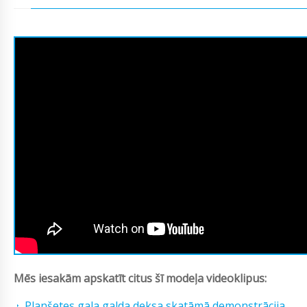
Mēs iesakām apskatīt citus šī modeļa videoklipus:
Planšetes gala galda deksa skatāmā demonstrācija