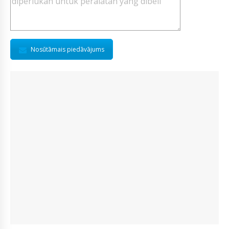
Nosūtāmais piedāvājums