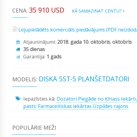
35 910 USD
CENA:
KĀ SAMAZINAT CENTU?
Lejupielādēts komerciāls piedāvājums (PDF neizdod
Atjauninājumi:
2018. gada 10. oktobris. oktobris
35 dienas
Garantija:
1 gads
DISKA SST-5 PLANŠETDATORI
MODELIS:
Iepazīsties kā:
Dozatori
Piegāde no Ķīnass
Iekārt
pasts:
Farmaceitiskas iekārtas
Uzpildes rajons
POPULĀRIE MEŽI