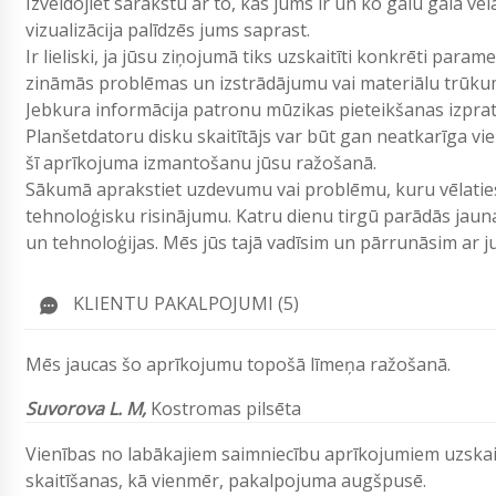
Izveidojiet sarakstu ar to, kas jums ir un ko galu galā vē
vizualizācija palīdzēs jums saprast.
Ir lieliski, ja jūsu ziņojumā tiks uzskaitīti konkrēti param
zināmās problēmas un izstrādājumu vai materiālu trūku
Jebkura informācija patronu mūzikas pieteikšanas izpr
Planšetdatoru disku skaitītājs var būt gan neatkarīga vien
šī aprīkojuma izmantošanu jūsu ražošanā.
Sākumā aprakstiet uzdevumu vai problēmu, kuru vēlaties 
tehnoloģisku risinājumu. Katru dienu tirgū parādās jau
un tehnoloģijas. Mēs jūs tajā vadīsim un pārrunāsim ar
KLIENTU PAKALPOJUMI (5)
Mēs jaucas šo aprīkojumu topošā līmeņa ražošanā.
Suvorova L. M,
Kostromas pilsēta
Vienības no labākajiem saimniecību aprīkojumiem uzska
skaitīšanas, kā vienmēr, pakalpojuma augšpusē.