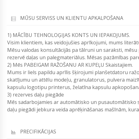
MŪSU SERVISS UN KLIENTU APKALPOŠANA
1) MĀCĪBU TEHNOLOĢIJAS KONTS UN IEPAKOJUMS.
Visim klientiem, kas veidojušies aprīkojumi, mums lite
Mēsu valodas konsultācijās pa tālruni un saraksti, mēsu
rezervē daļas un palegmateriālus. Mēsas pazāmības parei
2) Mēs PABEIGAM RAŽOŠANU AR KUPEĻU Skaistajiem.
Mums ir liels papildu aprīlis šķirojumi planšetdatoru r
skatījumu un attēlu modeļu, granulatorus, pulvera maiz
kapsulu logotipu printerus, želatīna kapsulu apkopošan
3) rezerves daļu piegāde
Mēs sadarbojamies ar automātisko un pusautomātisko sk
daļu piegādi jebkura veida aprēķināšanas mašīnām, ku
PRECIFIKĀCIJAS