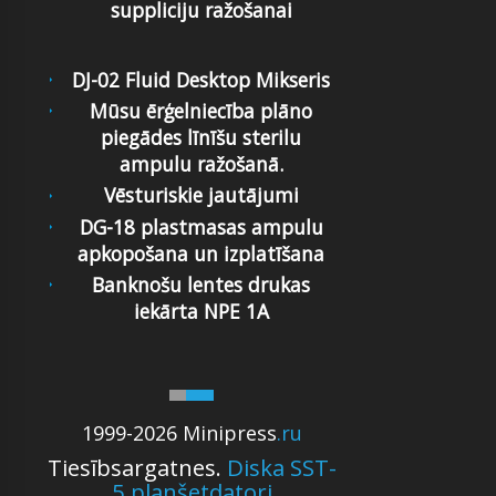
suppliciju ražošanai
DJ-02 Fluid Desktop Mikseris
Mūsu ērģelniecība plāno
piegādes līnīšu sterilu
ampulu ražošanā.
Vēsturiskie jautājumi
DG-18 plastmasas ampulu
apkopošana un izplatīšana
Banknošu lentes drukas
iekārta NPE 1A
1999-2026 Minipress
.ru
Tiesībsargatnes.
Diska SST-
5 planšetdatori