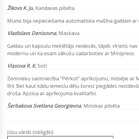
Žikovs K. Ju
,
Kandavas pilsēta
Mums bija nepieciešama automatiska mašīna galdam ar diam
Vladislavs Denisovna
,
Maskava
Galdau un kapsulu meklētājs neidevās, tāpēc vīrietis nav
modernu un ka esam sākušu sadarboties ar Minipress.
Vlasova R. K
, Soči
Zemnieku saimniecība "Pērkot" aprīkojumu, mūsējie ar Min
līnī. Bet kaut kādu iemeslu dēļu šoreiz piegādes neizdevās
droša. Apziņa ar aprīkojuma kvalitatīvi.
Šerbakova Svetlana Georgievna
, Minskas pilsēta
Jūsu vārds (obligāti)