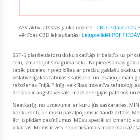
ASV aktivi attīstās jauka nozare -
CBD iekļaušanās
.
vērtības CBD iekļaušanāsi.
Lejupielādēt PDF PIEDĀ
SST-5 planšetdatoru disku skatītājs ir balstīts uz pirk
ceļu, izmantojot smaguma sēku. Nepieciešamais galdašu
tapēc pudeles ir piepildītas ar precīzu galdašu skaitu. 
vislabvēlīgākās tabulas skatīšanai un iesaiņojumam gan 
ražošanas līnijā. Pilnīgi veiklības inovatīva tehnoloģij
drošība ir augsta veikals, mazs energijas patēriņš un ēr
Neatkarīgi no uzdevuma, ar kuru jūs saskaraties, MIN
konkurenti, un mūsu pakalpojums ir daudz ērtāks. Mēs
ātri izpildām pasūtījumus. Mūsu speciālisti izmanto vi
iekārtas. Mums ir viss nepieciešamais modernai ražošan