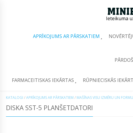
Ieteikuma u
APRĪKOJUMS AR PĀRSKATIEM
NOVĒRTĒJ
PĀRDOŠ
FARMACEITISKAS IEKĀRTAS
RŪPNIECISKĀS IEKĀR
KATALOGI
/
APRĪKOJUMS AR PĀRSKATIEM
/
MAŠĪNAS VISU IZMĒRU UN FORMU
DISKA SST-5 PLANŠETDATORI