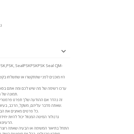
גוד
היו מוכנים לפני שתתקשרו או שתשלחו בק
ערכו רשימה של מה שיש לכם ומה אתם בסופו
תמונה של מוצרים דומים, הדמיה כזו תעזור לך להבין.
זה נהדר אם ההודעה שלך תפרט פרמטרים 
שאתה מדבר עליהם, משקל, הרכב, בעיות ידועות וחסרונות של מוצרים או חומרים.
כל פרטים מאיצים את הבנת וקבלת ההמלצה שלנו בבחירת הציוד.
גרנולור המיטה המנוזל יכול להיות יחיד
הרעיונות שלך לגבי השימוש בציוד זה בייצור שלך.
התחל בתיאור המשימה או הבעיה שאתה רוצה לפ
פיתרון טכנולוגי. בכל יום מופיעים בשוק ס