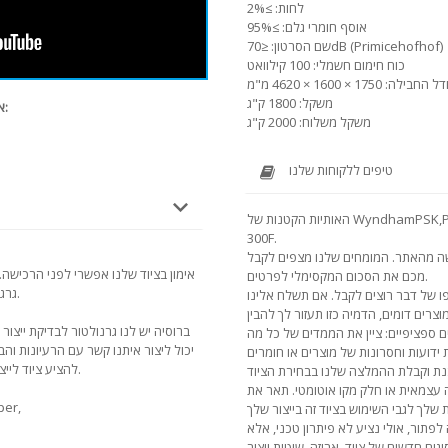
לחות: ≥2%
אוסף חומרי גלם: ≥95%
שם הסרטון: ≤70dB (Primicehofhof)
כוח חימום חשמלי: 100 קילוואט
ל החבילה: 1750 × 1600 × 4620 מ"מ
משקל: 1800 ק"ג
אנו ממליצים להציג סרטונים אחרים של מודל זה:
משקל משלוח: 2000 ק"ג
טיפים ללקוחות שלנו
האותיות הקטנות של WyndhamPSK,PSK,PSK, SealPSKPSKPSK Seal CJM-
300F.
שה מהאתר. המומחים שלנו מצפים לקבל
אימון בציוד שלנו אפשרי לפני הרכישה. 
מכם את הסכום המקסימלי לפרטים.
גרגירי חומרים, עם מגוון מלא של ציוד וציוד נוספים.
 של דבר רוצים לקבל. אם תשלח אלינו
ברוסיה יש לנו גרנולטור לבדיקת ייצור
ספציפיים: ציין את הממדים של כל מה
יכול ליצור איתנו קשר עם הרעיונות והב
להציע ציוד לייצור בקנה מידה גדול של גרגירים בכל האמצעים.
ה עצמאית או חלק מקו אוטומטי. תאר את
תור, אולי נציע לא פיתרון טכני, אלא
וגים חדשים של ציוד, אריזה, שיטות ייצור