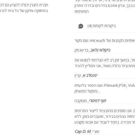
חברת היצרן יכולה להציע גם דגם
 בכך, ונדון אתכם בדרכים ובדרכי פתרון
בתחזוקה ותיקון של כל ציוד לגרניט. מרכז שירות ברוסיה למדינות חבר המדינות.
המשימות.
ביקורות לקוחות (4)
ניקולאי גלאב
,
בריאנסק
תר, במשך זמן רב לא הצלחתי למצוא את
קרץ '
פנטלב א
,
שם הספר בלועזית: Pitmark,PSK, Volume Seal Seal CJM-300F, פסקול המשחק,
פסקול המשחק: .
תוף דמיטרי
,
מוסקבה
אנו מזמינים מהם ציוד לייצור התרופות
חוזה נצפים בבירור, מועברים בזמן, ללא
, סוצ'י
Cap D. M