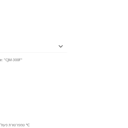
האותיות הקטנות של 0F
טמפרטורת פעולה: מתכווננת מטמפרטורת החדר ל- 120 ℃