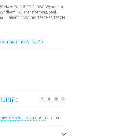
כיצד להפחית את המחיר?
תגית: CJM-300 המונחים:
מסומן כ:
גרגיר
גרנולטור
קטלוג ציוד
ציוד 