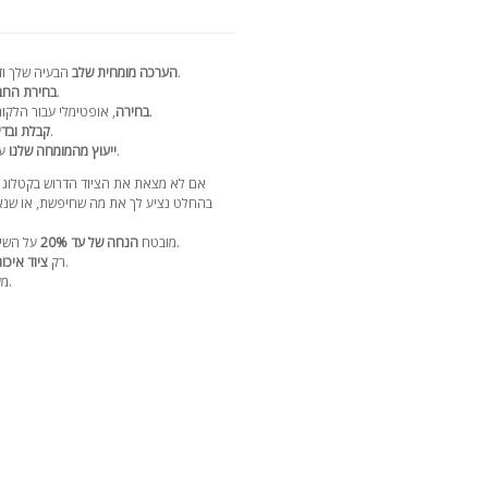
הבעיה שלך ודיון מפורט בפתרונות תוך 24 שעות.
הערכה מומחית שלב
עם הספק הנבחר.
בחירת הח
, אופטימלי עבור הלקוח, סכמת התשלומים וזמן האספקה.
בחירה
לפני שליחה עם דוח וידאו.
קבלת ובדי
לאורך חיי הציוד.
ייעוץ מהמומחה שלנו
עם 17 ש
אם לא מצאת את הציוד הדרוש בקטלוג 
בהחלט נציע לך את מה שחיפשת, או שנאס
על השירותים שלנו ברכישה הבאה בקטלוג שלנו.
מובטח
הנחה של עד 20%
מספקים מהימנים עם מוניטין רב שנים.
רק
ציוד איכות
.
מע