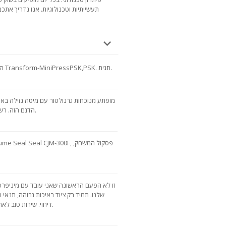
תעשייתיות וטכנולוגיות. אנו נדריך אתכם
שם מקור: mit euch האותיות הקטנות של Transform-MiniPressPSK,PSK. תגית.
מופתע מנוכחות גרנולטור עם מיטה נזילה בא
הדגם הזה. רשימת ציוד גדולה מאוד, אני ממליץ להכיר.
זו לא הפעם הראשונה שאני עובד עם מיניפרס. 
שלנו. תמיד רק ציוד באיכות גבוהה, תנאי ה
דיחוי. שירות טוב לאחר מכירה. נחמד לעבוד עם אנשי מקצוע.