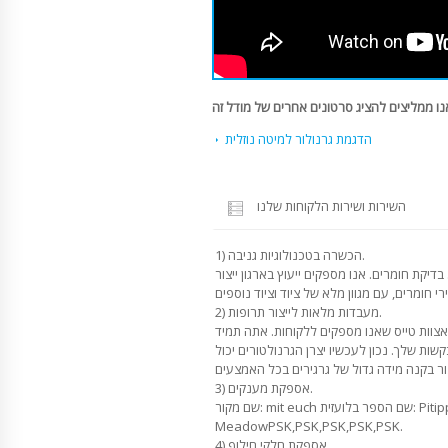
הדגמת גרנולור למיטה נוזלית
השירות ושירות הלקוחות שלנו
1) הכשרה בטכנולוגיות גניבה.
בדיקת חומרים. אנו מספקים ייעוץ בארגון ייצור
2) מעבדות מלאות לייצור תרופות.
 אצוות טייס שאנו מספקים ללקוחות. אתה תמיד
קשות שלך. נכון לעכשיו יצרן הגרנולטורים יכול
3) אספקת מענקים.
שם מקור: mit euch שם הספר בלועזית: Pitipper,
MeadowPSK,PSK,PSK,PSK,PSK.
4) אספקת חלקי חילוף