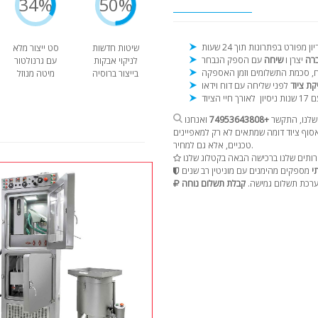
34%
50%
שיטות חדשות
סט ייצור מלא
ברה
יצרן ו
שיחה
לניקוי אבקות
עם גרנולטור
בייצור ברוסיה
מיטה מנוזל
קת ציוד
נות ניסיון
שלנו, התקשר
+74953643808
ואנחנו
וף ציוד דומה שמתאים לא רק למאפיינים
טכניים, אלא גם למחיר.
י
רכת תשלום גמישה.
קבלת תשלום נוחה