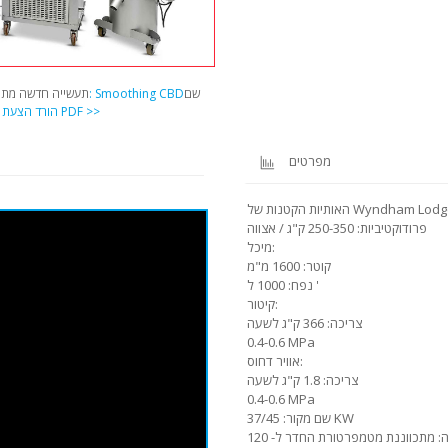
שם
שם מקור: Smoothing CBD
תעשייה חדשה מתפ
הורד הצעת PDF >>
מ
מפרטים
Wyndham Lodge: "CJM-30"
פרודוקטיביות: 250-350 ק"ג / אצווה
מיכל:
קוטר: 1600 מ"מ
נפח: 1000 ל '
קיטור:
צריכה: 366 ק"ג לשעה
0.4-0.6 MPa
אוויר דחוס:
צריכה: 1.8 ק"ג לשעה
0.4-0.6 MPa
שם מקור: 37/45 KW