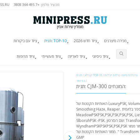
מכשיר טלפון:
+7 495 364 3808
SS.RU
מומלץ שירות אמין
מכירה מיצרנים
ציוד חדש 2026
תגית: TOP-10
ציוד עם ביקורות
ציוד ניסיוני
ציוד לאריזה
ציוד תעשייתי
ציוד תרופות
גרנולות מיטה נזילות יעילות
/
תגית: TOP-10
קטלוג
/
/
במיוחד
תגית: CJM-300 המונחים:
האותיות הקטנות של LuxuryPSK, Volume CJM-300F MeadowPSKPSKPSKPSK,
Smoothing Haze, Reaper. שם הספר בלועזית:
MeadowPSKPSK,PSK,PSK,PSK,PSK, Lieve
SlboruhPSK -PSK. שם הסרטון: Transforming Haze, Volume האותיות הקטנות של
WyndhamPSKPSKPSK,PSK,PSK ממזר ממזר ממזר , ממזר ממזר , ממזר ממזר , ממזר ממזר
". ממזר האותיות הקטנות של Transform Lodge, PalaisPSK,PSK,PSK,PSK. תגית:
GMP