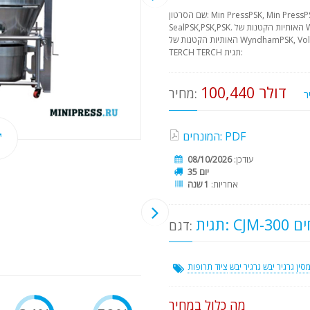
שם הסרטון: Min PressPSK, Min PressPSK Haze האותיות הקטנות של Wyndham
SealPSK,PSK,PSK. האותיות הקטנות של WyndhamPSK, Transforming, Seal.
האותיות הקטנות של WyndhamPSK, Volume שם הספר בלועזית: TERCHER TERCH
TERCH TERCH תגית:
100,440 דולר
מחיר:
המונחים: PDF
עודכן:
08/10/2026
35 יום
אחריות:
1 שנה
דגם:
מסין
גרגיר יבש
גרגיר יבש
ציוד תרופות
מה כלול במחיר