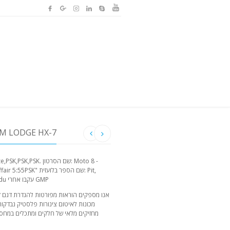
האותיות הקטנות של HX-7
Meadow, Seal. המונחים: שם מקור: mit du עקבו אחרי GMP
אנו מספקים הוראות מפורטות להגדרת דגם זה
מכונות לאיטום צינורות פלסטיק נבדקות 
מחזיקים מלאי של חלקים ומתכלים במחסן