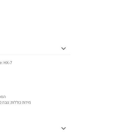
בסביבה הקרו
הספק מנוע: 5
מידות כוללות: גובה 850 מ"מ, רוחב 600 מ"מ, אורך 640 מ"מ