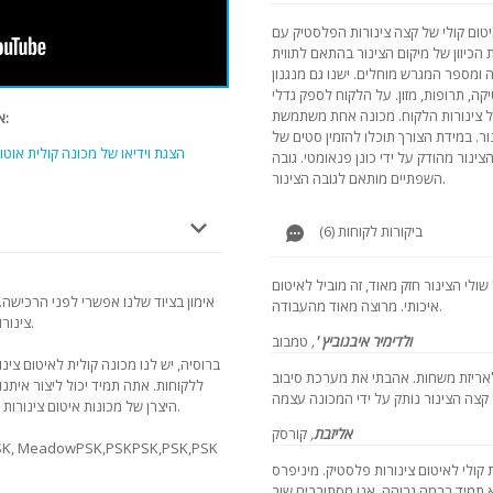
טום קולי של קצה צינורות הפלסטיק עם
 הכיוון של מיקום הצינור בהתאם לתווית
מספר המגרש מוחלים. ישנו גם מנגנון
יקה, תרופות, מזון. על הלקוח לספק גדלי
ודל צינורות הלקוח. מכונה אחת משתמשת
אנו ממליצים להציג סרטונים אחרים של מודל זה:
. במידת הצורך תוכלו להזמין סטים של
הצגת וידיאו של מכונה קולית אוט
צינור מהודק על ידי כונן פנאומטי. גובה
השפתיים מותאם לגובה הצינור.
ביקורות לקוחות (6)
ולי הצינור חזק מאוד, זה מוביל לאיטום
אימון בציוד שלנו אפשרי לפני הרכישה. 
איכותי. מרוצה מאוד מהעבודה.
צינורות פלסטיק, עם מגוון מלא של ציוד וציוד נוספים.
ולדימיר איבנוביץ '
,
טמבוב
ברוסיה, יש לנו מכונה קולית לאיטום צינ
לאריזת משחות. אהבתי את מערכת סיבוב
ללקוחות. אתה תמיד יכול ליצור איתנו
היצרן של מכונות איטום צינורות יכול להציע ציוד לשימוש אוטומטי וחצי אוטומטי.
אליזבת
,
קורסק
ולי לאיטום צינורות פלסטיק. מיניפרס