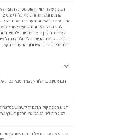
מכונת שולחן שולחן אוטומטית למחצה לאי
קרמים ומשחות. זה נוסף על ידי פונקציית
המודפסת על הצינור. מערכת התפוגה הבלטה ו
לגיזום שולי הצינור. משמש בייצור קוסמט
צינורות. היצרן מייצר תבניות פלסטיק בג
בשלושה טפסים הניתנים להחלפה בגודל צינור
תבניות לכל גדלי הצינורות המעניינים. קצה ה
דגם אמין טוב, הלוחץ בצורה פנאומטית על ש
קנינו מכונת קולי מדגם זה לשימוש בסדנה 
הצינורות לפי תג תמונה. החלק העודף של קצה הצינור נותק על ידי המכונה עצמה.
אהבתי את עבודתו של מומחה שהתקין מכונת ק
היא תמיד ברמה גבוהה. אנו מסתובבים שוב.