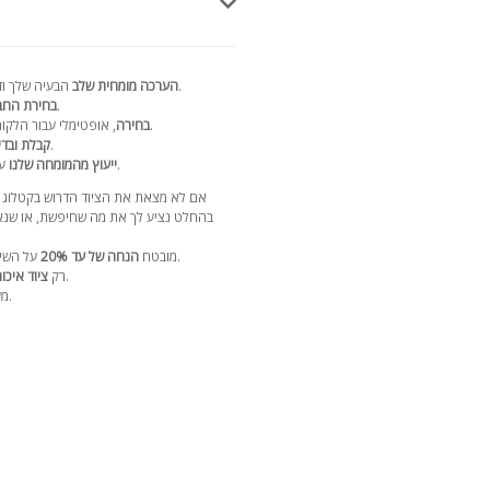
הבעיה שלך ודיון מפורט בפתרונות תוך 24 שעות.
הערכה מומחית שלב
עם הספק הנבחר.
בחירת הח
, אופטימלי עבור הלקוח, סכמת התשלומים וזמן האספקה.
בחירה
לפני שליחה עם דוח וידאו.
קבלת ובדי
לאורך חיי הציוד.
ייעוץ מהמומחה שלנו
עם 17 ש
אם לא מצאת את הציוד הדרוש בקטלוג 
בהחלט נציע לך את מה שחיפשת, או שנאס
על השירותים שלנו ברכישה הבאה בקטלוג שלנו.
מובטח
הנחה של עד 20%
מספקים מהימנים עם מוניטין רב שנים.
רק
ציוד איכות
.
מע