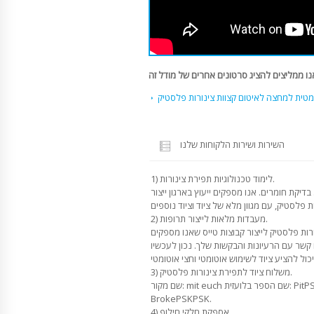
ומטית למחצה לאיטום קצוות צינורות פלסטיק
השירות ושירות הלקוחות שלנו
1) לימוד טכנולוגיות תפירת צינורות.
בדיקת חומרים. אנו מספקים ייעוץ בארגון ייצור
2) מעבדות מלאות לייצור תרופות.
ורות פלסטיק לייצור קבוצות טייס שאנו מספקים
 קשר עם הרעיונות והבקשות שלך. נכון לעכשיו
3) משלוח ציוד לתפירת צינורות פלסטיק.
שם מקור: mit euch שם הספר בלועזית: PitPSK, MeadowPSK,PSKPSK,PSK,PSK
BrokePSKPSK.
4) אספקת חלקי חילוף