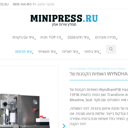
מכשיר טלפון:
+7 495 364 3808
SS.RU
מומלץ שירות אמין
מכירה מיצרנים
ציוד חדש 2026
תגית: TOP-10
ציוד עם ביקורות
ציוד ניסיוני
ציוד לאריזה
ציוד תעשייתי
ציוד תרופות
/
קטלוג
/
ציוד תרופות
/
מכונות מילוי ואיטום צינורות
WYNDHAM LODGE 
האותיות הקטנות של WyndhamPSK Haze,PSK,PSK,PSK. שם הסרטון: Moto 8 -
15PSK שם הספר בלועזית: Transform Affair 5:55PSK" שם הספר בלועזית: Pit,
 של מכונת איטום צינורות. לפני המשלוח,
ונבדקות בייצור. שלמות וביצוע מובטח. אנו
. המחיר כולל תשלומי מכס ברוסיה ומסירה
לעיר הקונה.