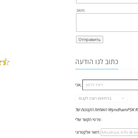
משוב:
כתוב לנו הודעה
אני,
בדחיפות רוצה לקנות
ת של WyndhamPSK Rush hx-7
פרטי הקשר שלי:
דואר אלקטרוני: