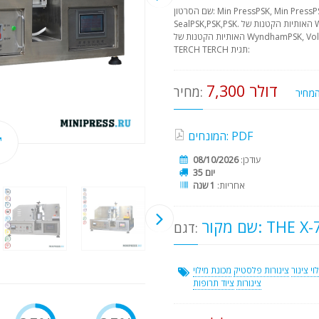
שם הסרטון: Min PressPSK, Min PressPSK Haze האותיות הקטנות של Wyndham
SealPSK,PSK,PSK. האותיות הקטנות של WyndhamPSK, Transforming, Seal.
האותיות הקטנות של WyndhamPSK, Volume שם הספר בלועזית: TERCHER TERCH
TERCH TERCH תגית:
7,300 דולר
מחיר:
המונחים: PDF
עודכן:
08/10/2026
35 יום
אחריות:
1 שנה
ם מקור: THE X-7
דגם:
וי צינור
צינורות פלסטיק
מכונת מילוי
צינורות
ציוד תרופות