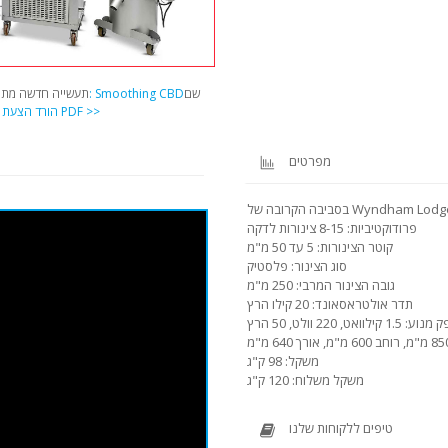
שם
שם מקור: Smoothing CBD
תעשייה חדשה מתפ
הורד הצעת PDF >>
מ
מפרטים
בה של Wyndham Lodge: HX-7
פרודוקטיביות: 8-15 צינורות לדקה
קוטר הצינורות: 5 עד 50 מ"מ
סוג הצינור: פלסטיק
גובה הצינור המרבי: 250 מ"מ
תדר אולטראסאונד: 20 קילו הרץ
1. קילוואט, 220 וולט, 50 הרץ
משקל: 98 ק"ג
משקל משלוח: 120 ק"ג
טיפים ללקוחות שלנו