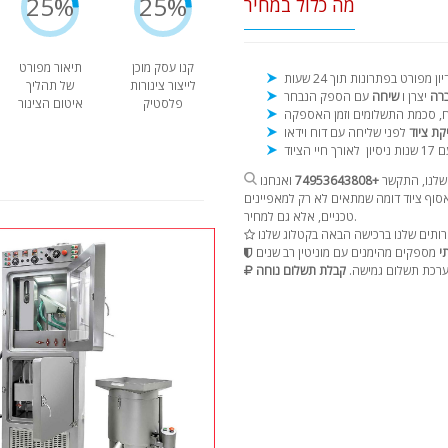
25%
25%
מה כלול במחיר
קנו עסק מוכן
תיאור מפורט
לייצור צינורות
של תהליך
ברה
יצרן ו
שיחה
פלסטיק
איטום הצינור
קת ציוד
נות ניסיון
שלנו, התקשר
+74953643808
ואנחנו
וף ציוד דומה שמתאים לא רק למאפיינים
טכניים, אלא גם למחיר.
י
רכת תשלום גמישה.
קבלת תשלום נוחה