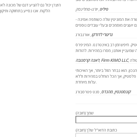
היצרן יכול גם להציע דגם של מכונה לאי
פיליפ
, יוז'נו-סחלינסק
הלקוח. אנו נסייע בתחזוקה ותיקון 
רה את המוניטין שלה כשותפה אמינה -
גריגורי לדודקו
, אורנבורג
יק. חיפש זמן רב באינטרנט. המיניפרס
 טולה
Firm KIMO LLC
,
ז'אנה קרסנובה
כון. הוא נבחר הזול ביותר, אך האיכותי
ת פלסטיק, אך הכל הוחלט במהירות וללא
עלות מיוחדת.
קונסטנטין
,
מהנדס
, סנט פטרסבורג
שמך (חובה)
כתובת הדוא"ל שלך (חובה)