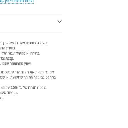
גלולות
כמוסות ג'לטין קש
הבעיה שלך ודיון מפורט בפתרונות תוך 24 שעות.
הערכה מומחית שלב
עם הספק הנבחר.
בחירת הח
, אופטימלי עבור הלקוח, סכמת התשלומים וזמן האספקה.
בחירה
לפני שליחה עם דוח וידאו.
קבלת ובדי
לאורך חיי הציוד.
ייעוץ מהמומחה שלנו
עם 17 ש
אם לא מצאת את הציוד הדרוש בקטלוג 
בהחלט נציע לך את מה שחיפשת, או שנאס
על השירותים שלנו ברכישה הבאה בקטלוג שלנו.
מובטח
הנחה של עד 20%
מספקים מהימנים עם מוניטין רב שנים.
רק
ציוד איכות
.
מע