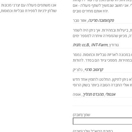
אנו משתפים פעולה עם יצרני מכונות מיל
י. אני חושב שנמשיך לשתף פעולה - אם
שולחן ידניות לספירת טבליות וכמוסות,
יהיו אותם מחירים טובים.
פקהומובה
מרינה
,
אזור טבר
ת, ביעילות ובמהירות. אך ניתן היה לשפר
גורודץ
,
INT-Farm
,
תגית: cc.B.
 במכונה לאריזת טבליות וכמוסות. נמסר
סדר. להודות!
קרוטוב סרגיי
, נלצ'יק
 ניתן לתיקון. החלטנו להזמין אחד חדש
אנטולי
,
מהנדס תהליך
, אופה
שמך (חובה)
כתובת הדוא"ל שלך (חובה)