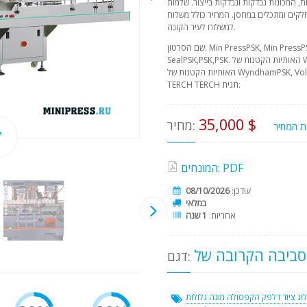
, המכונות נבדקות ונבדקות בייצור. שלמות
חלקים ומתכלים במחסן. המחיר כולל משלוח
למשלוח לעיר הקונה.
שם הסרטון: Min PressPSK, Min PressPSK Haze האותיות הקטנות של Wyndham
SealPSK,PSK,PSK. האותיות הקטנות של WyndhamPSK, Transforming, Seal.
האותיות הקטנות של WyndhamPSK, Volume שם הספר בלועזית: TERCHER TERCH
TERCH TERCH תגית:
35,000 $
מחיר:
המונחים: PDF
עודכן:
08/10/2026
במלאי
אחריות:
1 שנה
דגם:
וג ציוד
דלפק הקפסולה
מונה גלולות