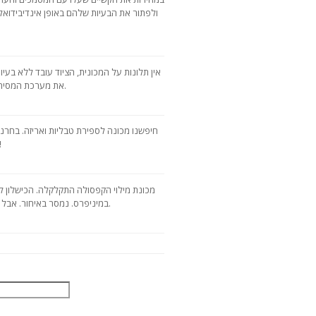
ולפתור את הבעיות שלהם באופן אינדיבידואל
אין תלונות על המכונית, הציוד עובד ללא בעיו
את מערכת המסירה, מכיוון שהמסירה איחרה למספר ימים.
חיפשנו מכונה לספירת טבליות ואריזה. בחרנו
במהירות. מסמכי ציוד הם ב
מכונת מילוי הקפסולה התקלקלה. הכישלון לא
במיניפרס. נמסר באיחור. אבל זו אולי החברה הטובה ביותר בשוק הרוסי.