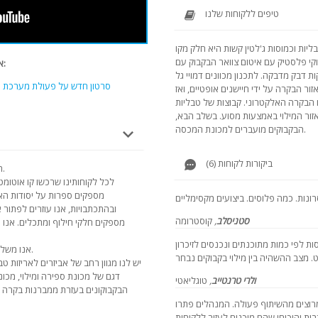
טיפים ללקוחות שלנו
יות וכמוסות ג'לטין קשות היא חלק מקו
וקי פלסטיק עם איטום צוואר הבקבוק עם
אנו ממליצים להציג סרטונים אחרים של מודל זה:
 דבק מדבקה. לתכנון מכוונים דמויי גל
סרטון חדש על פעולת מערכת הר
ור הבקרה על ידי חיישנים אופטיים, ואז
 הבקרה האלקטרוני.
קבוצות של טבליות
אזור המילוי באמצעות מסוע. בשלב הבא,
הבקבוקים מועברים למכונת המכסה.
ביקורות לקוחות (6)
1) הכשרה עם קו מילוי קפסולות וגלידות ג'לטיות.
לכל לקוחותינו שרכשו קו אוטומטי
מספקים ספרות על יסודות האר
ובהתכתבויות, אנו עוזרים לפתור 
סטניסלב
,
קוסטרומה
מספקים חלקי חילוף ומתכלים. אנו מ
ת לפי כמות מתוכנתים ונכנסים לזיכרון
2) אנו משלימים את ייצורן של קפסולות וטבלאות גלטיות.
יש לנו מגוון רחב של אביזרים לאריזות ט
דגם של מכונת ספירה ומילוי, מכונ
ולרי טרנטייב
,
טוגליאטי
הבקבוקונים בעזרת ממברנות בקרה פ
מרוצים מהשיתוף פעולה. המנהלים פתרו
ת והוכיחו שהם מוכנים לעזור ללקוחות