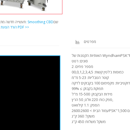
שם
שם מקור: Smoothing CBD
תעשייה חדשה מתפ
הורד הצעת PDF >>
מ
מפרטים
הקטנות של WyndhamPSK"FF-02
סוגים: רטט
מספר פחים: 2
כמוסות ג'לטין קשות: 00,0,1,2,3,4,5
קוטר הטבליות: 5-23 מ"מ
טיביות: מקסימום 100 בקבוקים לדקה
תפוקת בקבוק: ≥ 99%
מידות הבקבוק: 15-500 מ"ל
ספק כוח: 220 וולט, 50 הרץ,
הספק: 1.1 קילוואט
260 שקלים
משקל: 360 ק"ג
משקל משלוח: 450 ק"ג