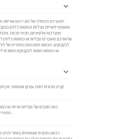
המערכת הכפולה של מוני רטט ואריזות טבל
אוטומטי לאריזת טבליות וכמוסות ג'לטין בבקב
ממברנות אלומיניום, מכסי מכסה, מדבקות
שלאורכם מועברים טבליות או כמוסות ג'לטין לאז
לבקבוקים. הכמות מתוכנתת בתפריט של לוח
או כמוסות מוזגות לבקבוקים המוזנים ל
קנינו מכונית דומה עם קו אוטומטי. אין חסרונות. כמה פלוסים. ביצועים מקסימליים.
כמה מצבים של טבליות אריזה או כמוסו
התפריט. מצב ההשהיה בין מילוי בקבוקים נבחר.
רכשנו מכונית אוטומטית באתר והיינו 
במהירות את הקשיים שעלו עם המסמכים והערבו