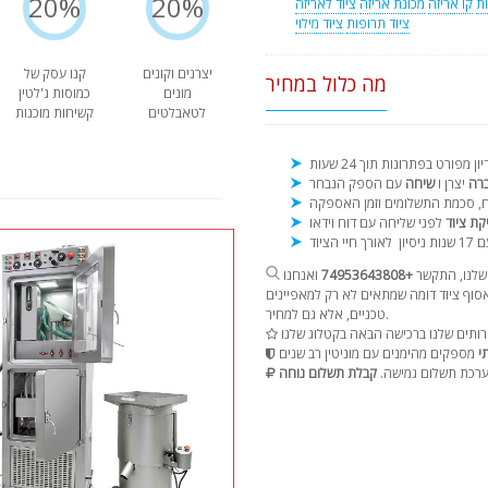
20%
20%
ות
קו אריזה
מכונת אריזה
ציוד לאריזה
ציוד תרופות
ציוד מילוי
יצרנים וקונים
קנו עסק של
מה כלול במחיר
מונים
כמוסות ג'לטין
לטאבלטים
קשיחות מוכנות
ברה
יצרן ו
שיחה
קת ציוד
נות ניסיון
שלנו, התקשר
+74953643808
ואנחנו
וף ציוד דומה שמתאים לא רק למאפיינים
טכניים, אלא גם למחיר.
י
רכת תשלום גמישה.
קבלת תשלום נוחה