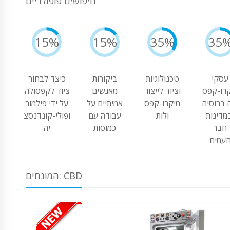
חיפושים פופולריים
15%
15%
35%
35
עסקי
טכנולוגיות
ביקורות
כיצד לבחור
רו-קפס
וציוד לייצור
מאנשים
ציוד לקפסולה
 ברוסיה
מיקרו-קפס
אמיתיים על
על ידי פילמור
מדינות
ולות
עבודה עם
ופולי-קונדנסצ
חבר
כמוסות
יה
עמים
המונחים: CBD