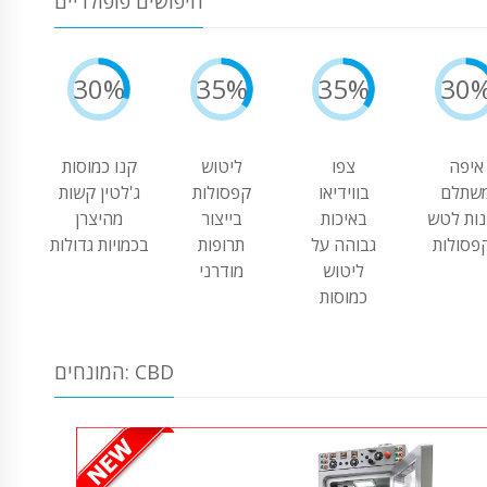
חיפושים פופולריים
30%
35%
35%
30
איפה
צפו
ליטוש
קנו כמוסות
שתלם
בווידיאו
קפסולות
ג'לטין קשות
ות לטש
באיכות
בייצור
מהיצרן
גבוהה על
תרופות
בכמויות גדולות
ליטוש
מודרני
כמוסות
המונחים: CBD